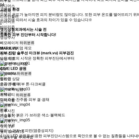
리투오
04
레디어스
고온의 환경
쥬베룩
피부의 온도가 높아지면 피지 분비량도 많아집니다. 또한 피부 온도를 떨어뜨리기 위해
리쥬란힐러
※개인에 따라서 시술 효과의 차이가 있을 수 있습니다※
리바이브
“
바이리즌
엣지성형외과에서는 시술 전
물광주사
정확한 피부 진단부터 시작합니다!
영양주사
제모레이저
하위분류
”
엣지 프리미엄 제모
MARK.VU
피부 진단 솔루션 마크뷰 (mark.vu) 피부검진
장비소개
모든 치료의 시작은 정확한 피부진단에서부터
남성제모
시술 전 주의사항
4가지 LED 광원
Q&A
상담/예약
하위분류
일반광
온라인 상담
모공·주름·피부 톤·다크써클
온라인 예약
카카오톡 상담
광택광
커뮤니티
하위분류
미래주름·잔주름·피부 결·광채
공지사항
이벤트
편광
전후사진
색소침착·붉은 기·브라운 색소·블랙헤드
리얼후기
셀카후기
자외선광
엣지 TV
멜라닌·피지·포피린(염증성피지)
엣지 SHORTS
4가지 LED 광원을 이용한 피부진단시스템으로 육안으로 볼 수 없는 질환들을 나타내
시술&수술 주의사항