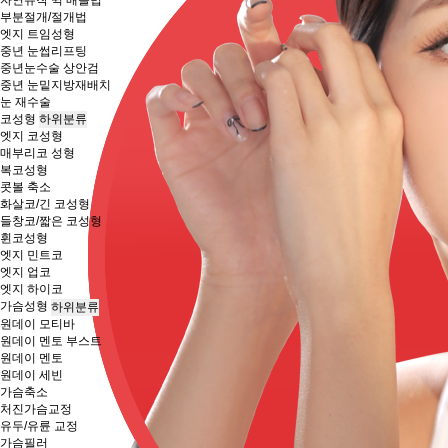
부분절개/절개법
엣지 트임성형
중년 눈썹리프팅
중년눈수술 상안검
중년 눈밑지방재배치
눈 재수술
코성형
하위분류
엣지 코성형
매부리코 성형
복코성형
콧볼 축소
화살코/긴 코성형
들창코/짧은 코성형
휜코성형
엣지 민트코
엣지 업코
엣지 하이코
가슴성형
하위분류
원데이 모티바
원데이 멘토 부스트
원데이 멘토
원데이 세빈
가슴축소
처진가슴교정
유두/유륜 교정
가슴필러