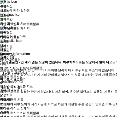
큐오필
시술시간
주름개선
치료법에 따라 달라짐
보조개
입술필러
회복기간
조각주사
즉시 일상생활 가능
라인 리프팅레이저
하위분류
엣지 실리프팅 패키지
마취방법
세르프
연고마취/국소마취
티타늄 리프팅
울쎄라
퇴원
올리지오
당일퇴원
인모드
Surgery Information
슈링크 유니버스
모공이란?
리니어Z리프팅
“우리 얼굴엔 2만 개가 넘는 모공이 있습니다. 해부학적으로는 모공에서 털이 나오고
에어젯
피부레이저/스킨케어
하위분류
모공은 한 번 넓어지고 늘어나기 시작하면 날씨가 다시 추워져도 축소되지 않습니다.
1:1맞춤 미백패키지
그래서 모공은 넓어지기 전에 미리 관리하고 넓어지는 것을 예방하는 것이 가장 중요
마크뷰 피부진단
여드름의 원인은?
기미/잡티/주근깨
01
청소년/성인여드름 치료
과도한 피지 분비
흉터/피부재생 치료
피지는 모공과 밀접한 관련이 있습니다. 더운 날씨, 유수분 밸런스의 불균형, 기름진 
모공치료
02
홍조/혈관종 치료
탄력저하
문신 제거
20대부터 피부 노화가 시작되는데 자외선 차단과 적절한 수분 공급이 없으면 피부 노
03
트리플/아이스 점제거
스트레스
메디컬 스킨부스터
하위분류
피부는 스트레스를 받게 되면 피부 속의 피지선을 자극하게 되고 피지의 분비를 촉진시