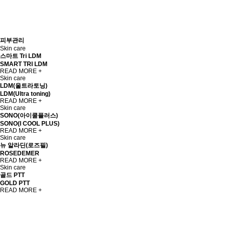
피부관리
Skin care
스마트 Tri LDM
SMART TRI LDM
READ MORE +
Skin care
LDM(울트라토닝)
LDM(Ultra toning)
READ MORE +
Skin care
SONO(아이쿨플러스)
SONO(I COOL PLUS)
READ MORE +
Skin care
뉴 알라딘(로즈필)
ROSEDEMER
READ MORE +
Skin care
골드 PTT
GOLD PTT
READ MORE +