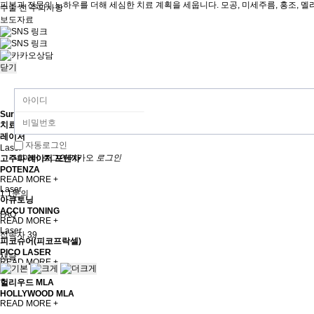
피부과 전문의 노하우를 더해 세심한 치료 계획을 세웁니다. 모공, 미세주름, 홍조, 멜라
수술 전 주의사항
보도자료
닫기
Surgery Kind
치료장비 & 시술 종류
레이저
자동로그인
Laser
네이버
로그인
카카오
로그인
고주파 레이저 포텐자
POTENZA
READ MORE +
Laser
1:1문의
아큐토닝
ACCU TONING
FAQ
READ MORE +
Laser
접속자
39
피코슈어(피코프락셀)
PICO LASER
새글
READ MORE +
Laser
헐리우드 MLA
HOLLYWOOD MLA
READ MORE +