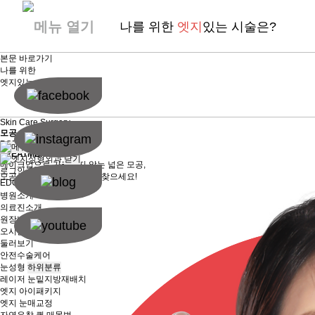
나를 위한
엣지
있는 시술은?
본문 바로가기
나를 위한
엣지
있는 시술은?
Skin Care Surgery
모공 치료
PORE
TREATMENT
닫기
메이크업으로 가려지지 않는 넓은 모공,
로그인
회원가입
모공 축소로 피부 자신감 되찾으세요!
EDGE소개
하위분류
병원소개
의료진소개
원장님 진료 일정
오시는 길
둘러보기
안전수술케어
눈성형
하위분류
레이저 눈밑지방재배치
엣지 아이패키지
엣지 눈매교정
자연유착 퀵 매몰법