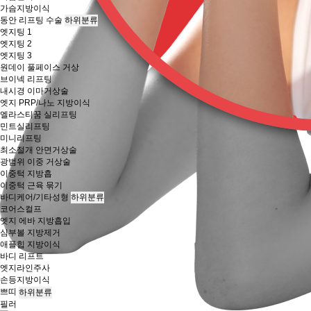
가슴지방이식
동안 리프팅 수술
하위분류
엣지팅 1
엣지팅 2
엣지팅 3
원데이 풀페이스 거상
브이넥 리프팅
내시경 이마거상술
엣지 PRP/나노 지방이식
엘라스티꿈 실리프팅
민트실리프팅
미니리프팅
최소절개 안면거상술
광범위 이중 거상술
이중턱 지방흡
이중턱 근육 묶기
바디케어/기타성형
하위분류
코어스컬프
엣지 에바 지방흡입
심부볼 지방제거
애플힙 지방이식
바디 리프트
엣지라인주사
손등지방이식
쁘띠
하위분류
필러