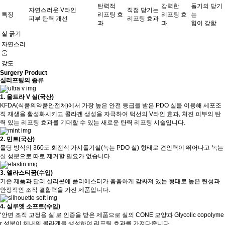
탄력적
강력한
돌기의 당기
자연스러운 V라인
직접 당기는
특징
리프팅 효
리프팅 효
는
피부 탄력 개선
리프팅 효과
과
과
힘이 강함
실 굵기
자연스러
움
강도
Surgery Product
실리프팅의 종류
1. 울트라 V 실(국산)
KFDA(식품의약품안전처)에서 가장 높은 안전 등급을 받은 PDO 실을 이용해 세포조
직 재생을 활성화시키고 콜라겐 생성을 자극하여 턱선의 V라인 효과, 처진 피부의 탄
력 있는 리프팅 효과를 기대할 수 있는 새로운 탄력 리프팅 시술입니다.
2. 민트(국산)
몰딩 방식의 360도 회전식 가시돌기실(녹는 PDO 실) 형태로 견인력이 뛰어나고 녹는
실 성분으로 따로 제거할 필요가 없습니다.
3. 엘라스티꿈(수입)
기존 제품과 달리 실리콘에 폴리에스터가 촘촘하게 감싸져 있는 형태로 높은 탄성과
안정적인 조직 결합력을 가진 제품입니다.
4. 실루엣 소프트(수입)
‘안면 조직 고정용 실’로 인증을 받은 제품으로 실의 CONE 모양과 Glycolic copolyme
r 성분이 체내의 콜라겐을 생성하여 리프팅 효과를 가져다줍니다.