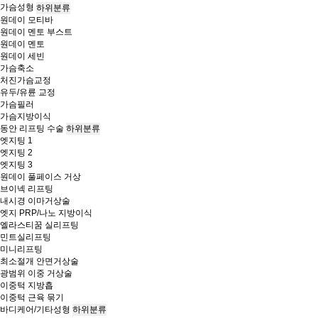
가슴성형
하위분류
원데이 모티바
원데이 멘토 부스트
원데이 멘토
원데이 세빈
가슴축소
처진가슴교정
유두/유륜 교정
가슴필러
가슴지방이식
동안 리프팅 수술
하위분류
엣지팅 1
엣지팅 2
엣지팅 3
원데이 풀페이스 거상
브이넥 리프팅
내시경 이마거상술
엣지 PRP/나노 지방이식
엘라스티꿈 실리프팅
민트실리프팅
미니리프팅
최소절개 안면거상술
광범위 이중 거상술
이중턱 지방흡
이중턱 근육 묶기
바디케어/기타성형
하위분류