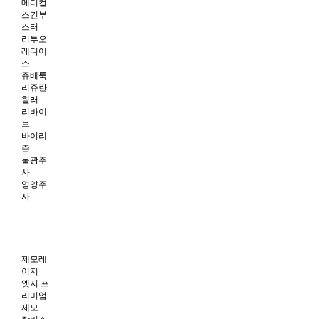
메디컬
스킨부
스터
리투오
레디어
스
쥬베룩
리쥬란
힐러
리바이
브
바이리
즌
물광주
사
영양주
사
제모레
이저
엣지 프
리미엄
제모