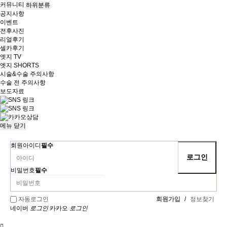
커뮤니티
하위분류
공지사항
이벤트
전후사진
리얼후기
셀카후기
엣지 TV
엣지 SHORTS
시술&수술 주의사항
수술 전 주의사항
보도자료
메뉴
닫기
회원아이디
필수
비밀번호
필수
회원가입
/
정보찾기
자동로그인
네이버
로그인
카카오
로그인