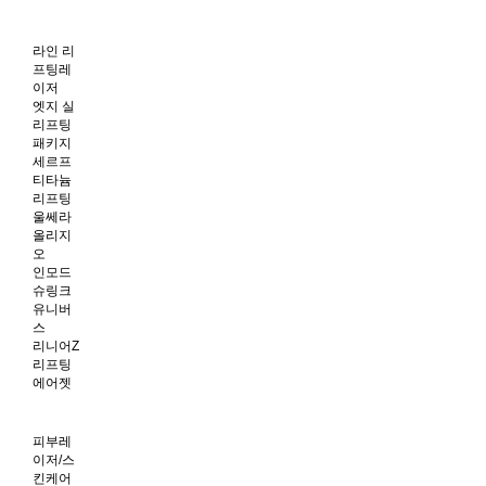
라인 리
프팅레
이저
엣지 실
리프팅
패키지
세르프
티타늄
리프팅
울쎄라
올리지
오
인모드
슈링크
유니버
스
리니어Z
리프팅
에어젯
피부레
이저/스
킨케어