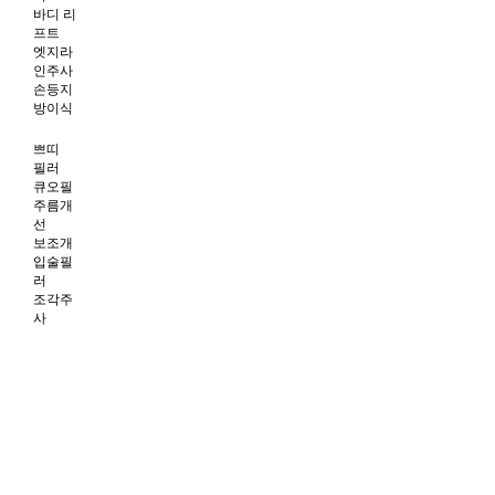
바디 리
프트
엣지라
인주사
손등지
방이식
쁘띠
필러
큐오필
주름개
선
보조개
입술필
러
조각주
사