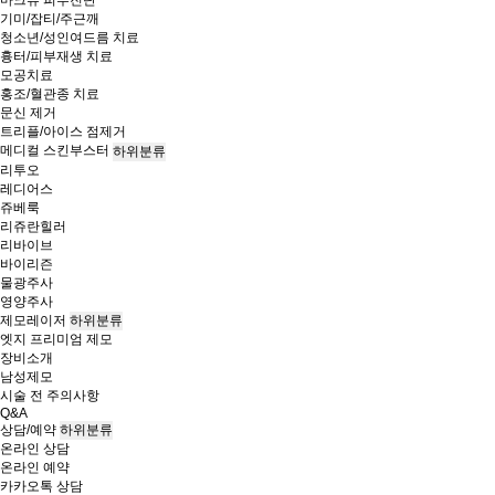
마크뷰 피부진단
기미/잡티/주근깨
청소년/성인여드름 치료
흉터/피부재생 치료
모공치료
홍조/혈관종 치료
문신 제거
트리플/아이스 점제거
메디컬 스킨부스터
하위분류
리투오
레디어스
쥬베룩
리쥬란힐러
리바이브
바이리즌
물광주사
영양주사
제모레이저
하위분류
엣지 프리미엄 제모
장비소개
남성제모
시술 전 주의사항
Q&A
상담/예약
하위분류
온라인 상담
온라인 예약
카카오톡 상담