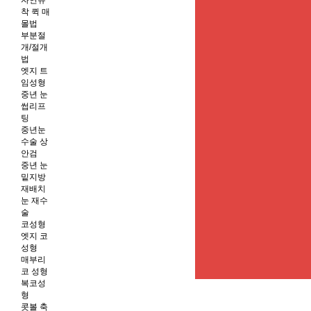
자연유
착 퀵 매
몰법
부분절
개/절개
법
엣지 트
임성형
중년 눈
썹리프
팅
중년눈
수술 상
안검
중년 눈
밑지방
재배치
눈 재수
술
코성형
엣지 코
성형
매부리
코 성형
복코성
형
콧볼 축