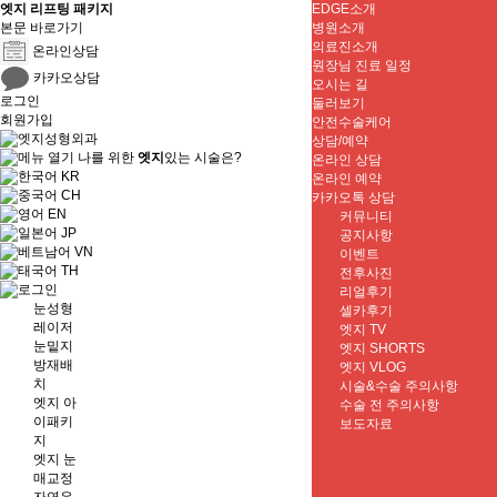
엣지 리프팅 패키지
EDGE소개
본문 바로가기
병원소개
의료진소개
온라인상담
원장님 진료 일정
카카오상담
오시는 길
로그인
둘러보기
회원가입
안전수술케어
상담/예약
나를 위한
엣지
있는 시술은?
온라인 상담
KR
온라인 예약
CH
카카오톡 상담
EN
커뮤니티
JP
공지사항
VN
이벤트
TH
전후사진
리얼후기
눈성형
셀카후기
레이저
엣지 TV
눈밑지
엣지 SHORTS
방재배
엣지 VLOG
치
시술&수술 주의사항
엣지 아
수술 전 주의사항
이패키
보도자료
지
엣지 눈
매교정