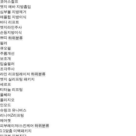
코어스컬프
엣지 에바 지방흡입
심부볼 지방제거
애플힙 지방이식
바디 리프트
엣지라인주사
손등지방이식
쁘띠
하위분류
필러
큐오필
주름개선
보조개
입술필러
조각주사
라인 리프팅레이저
하위분류
엣지 실리프팅 패키지
세르프
티타늄 리프팅
울쎄라
올리지오
인모드
슈링크 유니버스
리니어Z리프팅
에어젯
피부레이저/스킨케어
하위분류
1:1맞춤 미백패키지