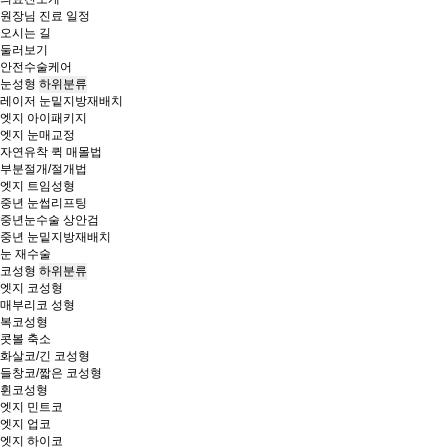
원장님 진료 일정
오시는 길
둘러보기
안전수술케어
눈성형
하위분류
레이저 눈밑지방재배치
엣지 아이패키지
엣지 눈매교정
자연유착 퀵 매몰법
부분절개/절개법
엣지 트임성형
중년 눈썹리프팅
중년눈수술 상안검
중년 눈밑지방재배치
눈 재수술
코성형
하위분류
엣지 코성형
매부리코 성형
복코성형
콧볼 축소
화살코/긴 코성형
들창코/짧은 코성형
휜코성형
엣지 민트코
엣지 업코
엣지 하이코