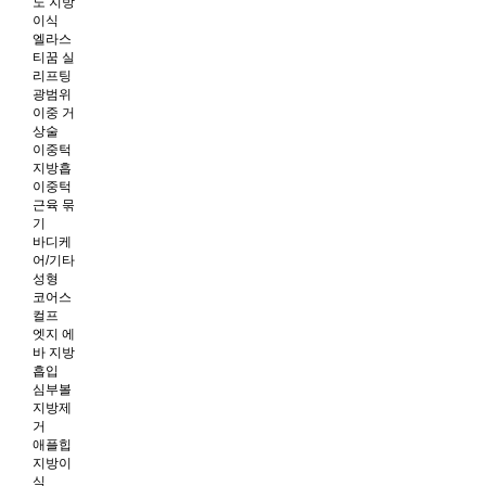
노 지방
이식
엘라스
티꿈 실
리프팅
광범위
이중 거
상술
이중턱
지방흡
이중턱
근육 묶
기
바디케
어/기타
성형
코어스
컬프
엣지 에
바 지방
흡입
심부볼
지방제
거
애플힙
지방이
식