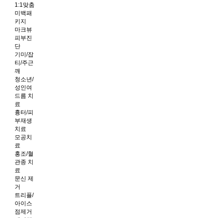
1:1맞춤
미백패
키지
마크뷰
피부진
단
기미/잡
티/주근
깨
청소년/
성인여
드름 치
료
흉터/피
부재생
치료
모공치
료
홍조/혈
관종 치
료
문신 제
거
트리플/
아이스
점제거