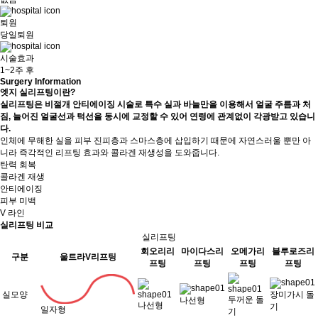
퇴원
당일퇴원
시술효과
1~2주 후
Surgery Information
엣지 실리프팅이란?
실리프팅은 비절개 안티에이징 시술로 특수 실과 바늘만을 이용해서 얼굴 주름과 처
짐, 늘어진 얼굴선과 턱선을 동시에 교정할 수 있어 연령에 관계없이 각광받고 있습니
다.
인체에 무해한 실을 피부 진피층과 스마스층에 삽입하기 때문에 자연스러울 뿐만 아
니라 즉각적인 리프팅 효과와 콜라겐 재생성을 도와줍니다.
탄력 회복
콜라겐 재생
안티에이징
피부 미백
V 라인
실리프팅 비교
실리프팅
회오리리
마이다스리
오메가리
블루로즈리
구분
울트라V리프팅
프팅
프팅
프팅
프팅
실모양
장미가시 돌
두꺼운 돌
나선형
나선형
기
일자형
기