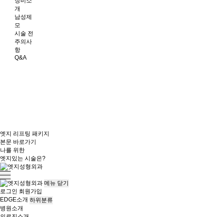
장비소
개
남성제
모
시술 전
주의사
항
Q&A
엣지 리프팅 패키지
본문 바로가기
나를 위한
엣지
있는 시술은?
메뉴
닫기
로그인
회원가입
EDGE소개
하위분류
병원소개
의료진소개