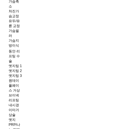
가슴축
소
처진가
슴교정
유두/유
륜 교정
가슴필
러
가슴지
방이식
동안 리
프팅 수
술
엣지팅 1
엣지팅 2
엣지팅 3
원데이
풀페이
스 거상
브이넥
리프팅
내시경
이마거
상술
엣지
PRP/나