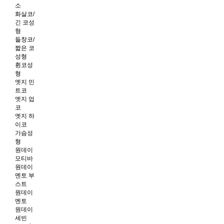
소
화살코/
긴 코성
형
들창코/
짧은 코
성형
휜코성
형
엣지 민
트코
엣지 업
코
엣지 하
이코
가슴성
형
원데이
모티바
원데이
멘토 부
스트
원데이
멘토
원데이
세빈