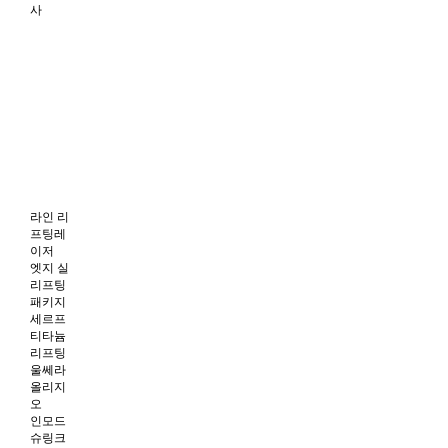
사
라인 리
프팅레
이저
엣지 실
리프팅
패키지
세르프
티타늄
리프팅
울쎄라
올리지
오
인모드
슈링크