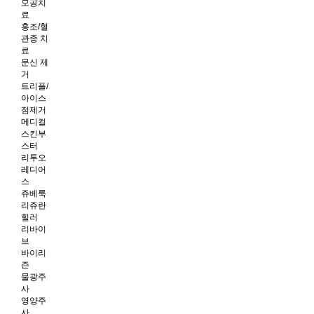
모공치
료
홍조/혈
관종 치
료
문신 제
거
트리플/
아이스
점제거
메디컬
스킨부
스터
리투오
레디어
스
쥬베룩
리쥬란
힐러
리바이
브
바이리
즌
물광주
사
영양주
사