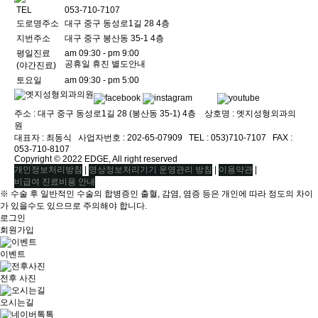
TEL
053-710-7107
도로명주소
대구 중구 동성로1길 28 4층
지번주소
대구 중구 봉산동 35-1 4층
평일진료
am 09:30 - pm 9:00
공휴일 휴진 별도안내
(야간진료)
토요일
am 09:30 - pm 5:00
주소 : 대구 중구 동성로1길 28 (봉산동 35-1) 4층 상호명 : 엣지성형외과의
원
대표자 : 최동식ㅤ 사업자번호 : 202-65-07909ㅤ TEL : 053)710-7107ㅤ FAX :
053-710-8107
Copyright © 2022 EDGE, All right reserved
|
|
|
개인정보처리방침
영상정보처리기기 운영관리 방침
이용약관
비급여 진료비용 안내
※ 수술 후 일반적인 수술의 합병증인 출혈, 감염, 염증 등은 개인에 따라 정도의 차이
가 있을수도 있으므로 주의해야 합니다.
로그인
회원가입
이벤트
전후 사진
오시는길