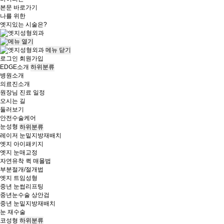
본문 바로가기
나를 위한
엣지
있는 시술은?
메뉴
닫기
로그인
회원가입
EDGE소개
하위분류
병원소개
의료진소개
원장님 진료 일정
오시는 길
둘러보기
안전수술케어
눈성형
하위분류
레이저 눈밑지방재배치
엣지 아이패키지
엣지 눈매교정
자연유착 퀵 매몰법
부분절개/절개법
엣지 트임성형
중년 눈썹리프팅
중년눈수술 상안검
중년 눈밑지방재배치
눈 재수술
코성형
하위분류