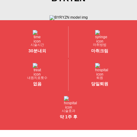
시술시간
마취방법
30분내외
마취크림
내원치료횟수
퇴원
없음
당일퇴원
시술효과
약 1주 후