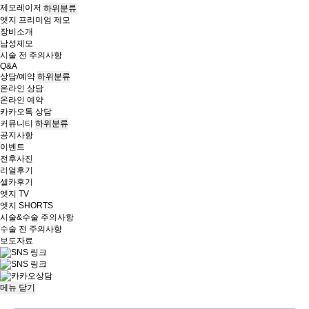
제모레이저
하위분류
엣지 프리미엄 제모
장비소개
남성제모
시술 전 주의사항
Q&A
상담/예약
하위분류
온라인 상담
온라인 예약
카카오톡 상담
커뮤니티
하위분류
공지사항
이벤트
전후사진
리얼후기
셀카후기
엣지 TV
엣지 SHORTS
시술&수술 주의사항
수술 전 주의사항
보도자료
메뉴
닫기