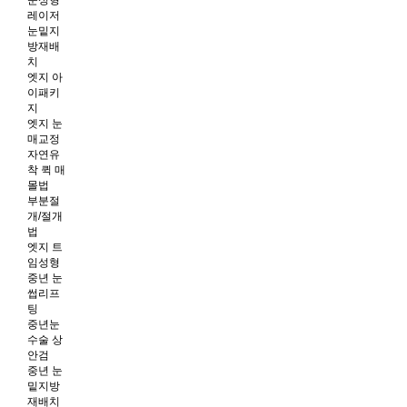
눈성형
레이저
눈밑지
방재배
치
엣지 아
이패키
지
엣지 눈
매교정
자연유
착 퀵 매
몰법
부분절
개/절개
법
엣지 트
임성형
중년 눈
썹리프
팅
중년눈
수술 상
안검
중년 눈
밑지방
재배치