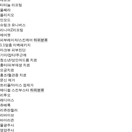
티타늄 리프팅
울쎄라
올리지오
인모드
슈링크 유니버스
리니어Z리프팅
에어젯
피부레이저/스킨케어
하위분류
1:1맞춤 미백패키지
마크뷰 피부진단
기미/잡티/주근깨
청소년/성인여드름 치료
흉터/피부재생 치료
모공치료
홍조/혈관종 치료
문신 제거
트리플/아이스 점제거
메디컬 스킨부스터
하위분류
리투오
레디어스
쥬베룩
리쥬란힐러
리바이브
바이리즌
물광주사
영양주사