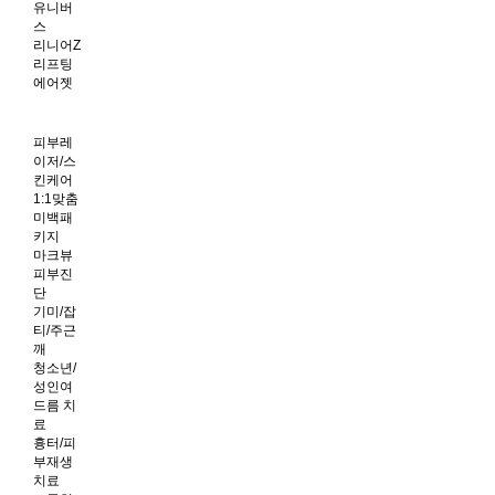
유니버
스
리니어Z
리프팅
에어젯
피부레
이저/스
킨케어
1:1맞춤
미백패
키지
마크뷰
피부진
단
기미/잡
티/주근
깨
청소년/
성인여
드름 치
료
흉터/피
부재생
치료