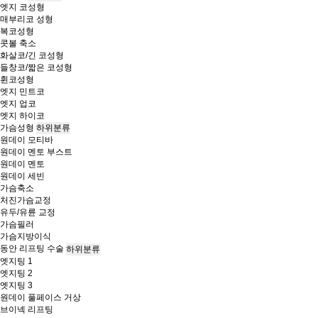
엣지 코성형
매부리코 성형
복코성형
콧볼 축소
화살코/긴 코성형
들창코/짧은 코성형
휜코성형
엣지 민트코
엣지 업코
엣지 하이코
가슴성형
하위분류
원데이 모티바
원데이 멘토 부스트
원데이 멘토
원데이 세빈
가슴축소
처진가슴교정
유두/유륜 교정
가슴필러
가슴지방이식
동안 리프팅 수술
하위분류
엣지팅 1
엣지팅 2
엣지팅 3
원데이 풀페이스 거상
브이넥 리프팅