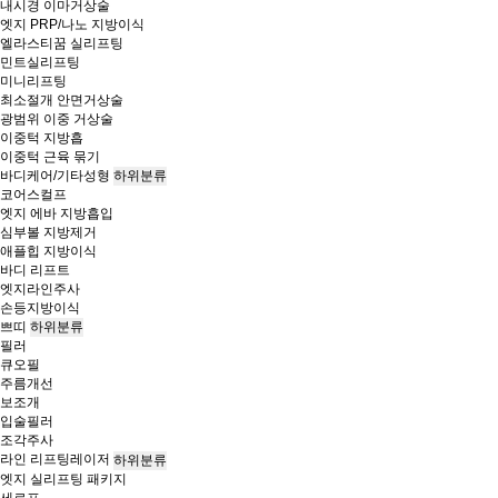
내시경 이마거상술
엣지 PRP/나노 지방이식
엘라스티꿈 실리프팅
민트실리프팅
미니리프팅
최소절개 안면거상술
광범위 이중 거상술
이중턱 지방흡
이중턱 근육 묶기
바디케어/기타성형
하위분류
코어스컬프
엣지 에바 지방흡입
심부볼 지방제거
애플힙 지방이식
바디 리프트
엣지라인주사
손등지방이식
쁘띠
하위분류
필러
큐오필
주름개선
보조개
입술필러
조각주사
라인 리프팅레이저
하위분류
엣지 실리프팅 패키지
세르프