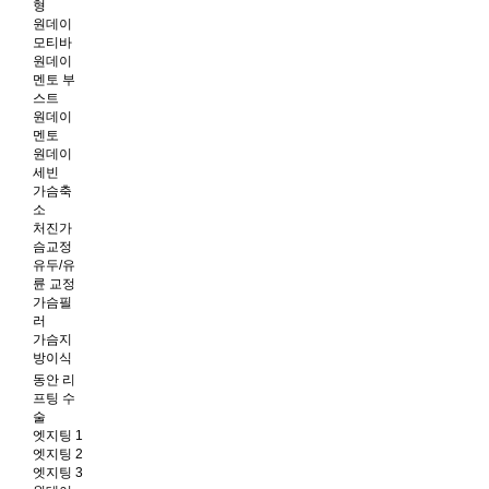
형
원데이
모티바
원데이
멘토 부
스트
원데이
멘토
원데이
세빈
가슴축
소
처진가
슴교정
유두/유
륜 교정
가슴필
러
가슴지
방이식
동안 리
프팅 수
술
엣지팅 1
엣지팅 2
엣지팅 3