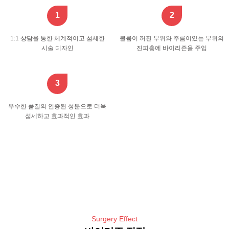
1
2
1:1 상담을 통한
체계적이고 섬세한
볼륨이 꺼진 부위와 주름이있는
부위의
시술 디자인
진피층에 바이리즌을 주입
3
우수한 품질의 인증된 성분으로
더욱
섬세하고 효과적인 효과
Surgery Effect