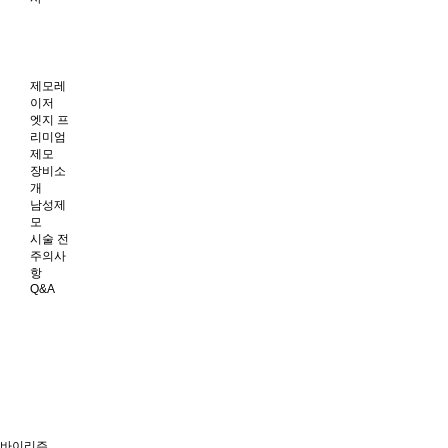
제모레
이저
엣지 프
리미엄
제모
장비소
개
남성제
모
시술 전
주의사
항
Q&A
바이리즌