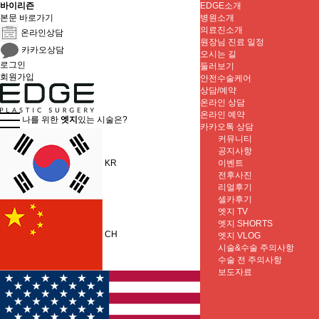
바이리즌
EDGE소개
본문 바로가기
병원소개
의료진소개
온라인상담
원장님 진료 일정
카카오상담
오시는 길
로그인
둘러보기
회원가입
안전수술케어
상담/예약
온라인 상담
온라인 예약
나를 위한
엣지
있는 시술은?
카카오톡 상담
커뮤니티
공지사항
이벤트
KR
전후사진
리얼후기
셀카후기
엣지 TV
엣지 SHORTS
CH
엣지 VLOG
시술&수술 주의사항
수술 전 주의사항
보도자료