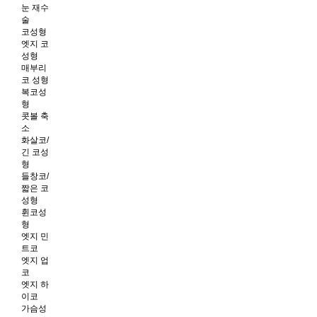
눈 재수
술
코성형
엣지 코
성형
매부리
코 성형
복코성
형
콧볼 축
소
화살코/
긴 코성
형
들창코/
짧은 코
성형
휜코성
형
엣지 민
트코
엣지 업
코
엣지 하
이코
가슴성