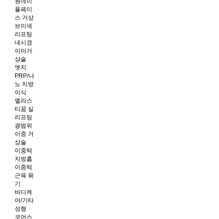
원데이
풀페이
스 거상
브이넥
리프팅
내시경
이마거
상술
엣지
PRP/나
노 지방
이식
엘라스
티꿈 실
리프팅
광범위
이중 거
상술
이중턱
지방흡
이중턱
근육 묶
기
바디케
어/기타
성형
코어스