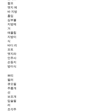
컬프
엣지 에
바 지방
흡입
심부볼
지방제
거
애플힙
지방이
식
바디 리
프트
엣지라
인주사
손등지
방이식
쁘띠
필러
큐오필
주름개
선
보조개
입술필
러
조각주