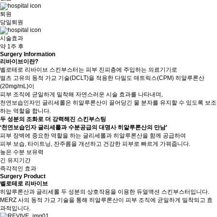
퇴원
당일퇴원
시술효과
약 1주 후
Surgery Information
리바이브이란?
벨로테로 리바이브 스킨부스터는 피부 진피층에 주입하는 의료기기로
멀츠 고유의 동적 가교 기술(DCLT)을 적용한 다밀도 매트릭스(CPM) 히알루론산
(20mg/mL)이
피부 조직에 균일하게 밀착해 자연스러운 시술 효과를 나타내며,
천연보습인자인 글리세롤은 히알루론산이 끌어당긴 물 분자를 유지할 수 있도록 보조
하는 역할을 합니다.
두 성분의 조화로 더 강력해진 스킨부스팅
‘천연보습인자 글리세롤과 수분공급의 대명사 히알루론산의 만남’
피부 장벽에 중요한 역할을 하는 글리세롤과 히알루론산을 함께 공급하여
피부 보습, 타이트닝, 잔주름을 개선하고 건강한 피부로 빠르게 가꿔줍니다.
높은 수분 보유력
긴 유지기간
즉각적인 효과
Surgery Product
벨로테로 리바이브
히알루론산과 글리세롤 두 성분의 상호작용을 이용한 듀얼액션 스킨부스터입니다.
MERZ 사의 동적 가교 기술을 통해 히알루론산이 피부 조직에 균일하게 밀착되고 효
과적입니다.