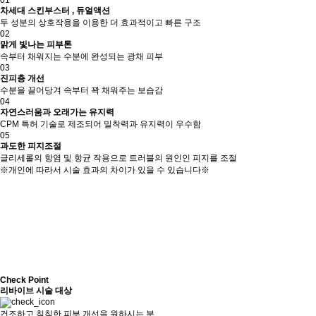
차세대 스킨부스터 , 듀얼액션
두 성분의 상호작용을 이용한 더 효과적이고 빠른 구조
02
맑게 빛나는 피부톤
속부터 채워지는 수분에 완성되는 광채 피부
03
진피층 개선
수분을 끌어당겨 속부터 꽉 채워주는 보습감
04
자연스러움과 오래가는 유지력
CPM 특허 기술로 제조되어 밀착력과 유지력이 우수함
05
과도한 피지조절
글리세롤의 항염 및 항균 작용으로 트러블의 원인인 피지를 조절
※개인에 따라서 시술 효과의 차이가 있을 수 있습니다※
Check Point
리바이브 시술 대상
건조하고 칙칙한 피부 개선을 원하시는 분