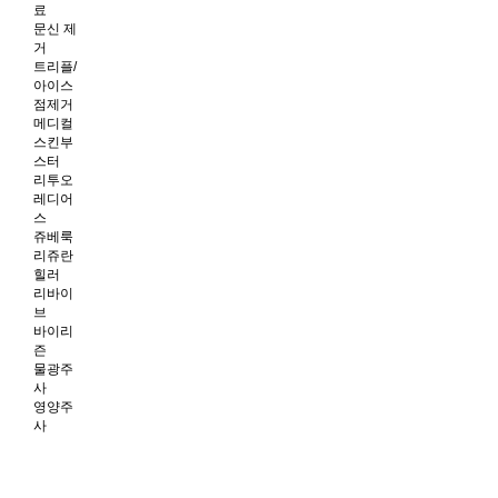
료
문신 제
거
트리플/
아이스
점제거
메디컬
스킨부
스터
리투오
레디어
스
쥬베룩
리쥬란
힐러
리바이
브
바이리
즌
물광주
사
영양주
사