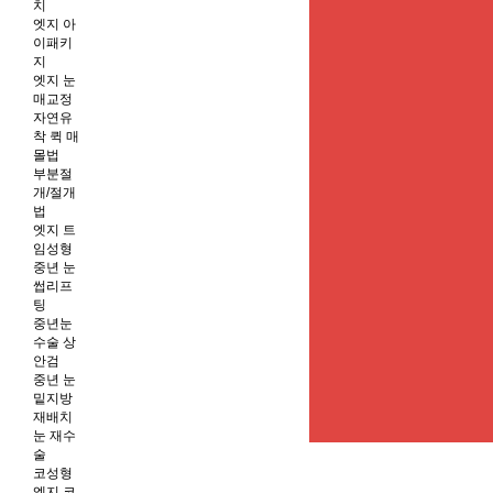
치
엣지 아
이패키
지
엣지 눈
매교정
자연유
착 퀵 매
몰법
부분절
개/절개
법
엣지 트
임성형
중년 눈
썹리프
팅
중년눈
수술 상
안검
중년 눈
밑지방
재배치
눈 재수
술
코성형
엣지 코