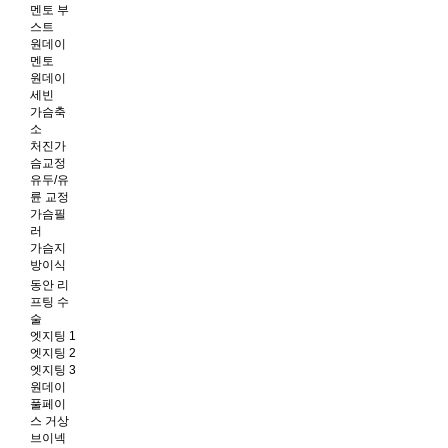
멘토 부
스트
원데이
멘토
원데이
세빈
가슴축
소
처진가
슴교정
유두/유
륜 교정
가슴필
러
가슴지
방이식
동안 리
프팅 수
술
엣지팅 1
엣지팅 2
엣지팅 3
원데이
풀페이
스 거상
브이넥