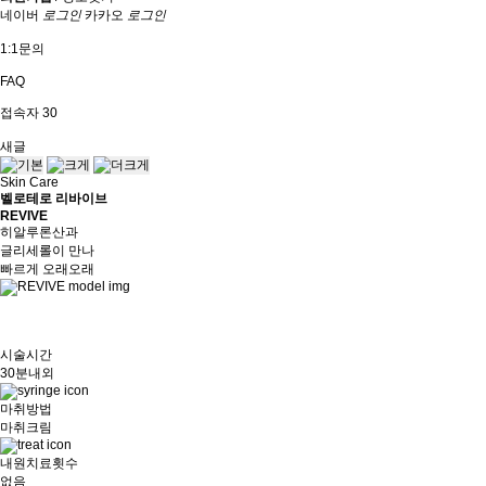
네이버
로그인
카카오
로그인
1:1문의
FAQ
접속자
30
새글
Skin Care
벨로테로 리바이브
REVIVE
히알루론산과
글리세롤이 만나
빠르게 오래오래
시술시간
30분내외
마취방법
마취크림
내원치료횟수
없음