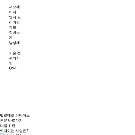
제모레
이저
엣지 프
리미엄
제모
장비소
개
남성제
모
시술 전
주의사
항
Q&A
벨로테로 리바이브
본문 바로가기
나를 위한
엣지
있는 시술은?