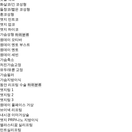
화살코/긴 코성형
들창코/짧은 코성형
휜코성형
엣지 민트코
엣지 업코
엣지 하이코
가슴성형
하위분류
원데이 모티바
원데이 멘토 부스트
원데이 멘토
원데이 세빈
가슴축소
처진가슴교정
유두/유륜 교정
가슴필러
가슴지방이식
동안 리프팅 수술
하위분류
엣지팅 1
엣지팅 2
엣지팅 3
원데이 풀페이스 거상
브이넥 리프팅
내시경 이마거상술
엣지 PRP/나노 지방이식
엘라스티꿈 실리프팅
민트실리프팅