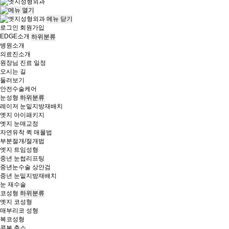
메뉴
닫기
로그인
회원가입
EDGE소개
하위분류
병원소개
의료진소개
원장님 진료 일정
오시는 길
둘러보기
안전수술케어
눈성형
하위분류
레이저 눈밑지방재배치
엣지 아이패키지
엣지 눈매교정
자연유착 퀵 매몰법
부분절개/절개법
엣지 트임성형
중년 눈썹리프팅
중년눈수술 상안검
중년 눈밑지방재배치
눈 재수술
코성형
하위분류
엣지 코성형
매부리코 성형
복코성형
콧볼 축소