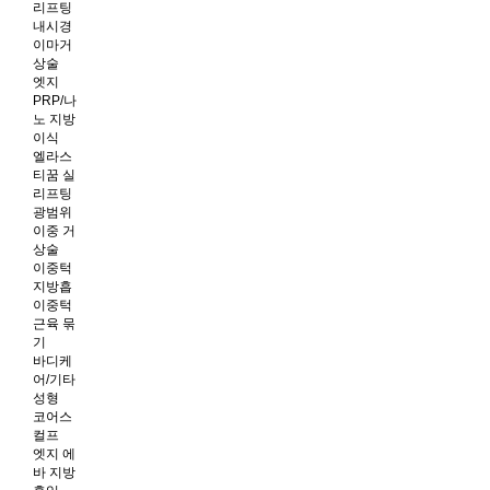
리프팅
내시경
이마거
상술
엣지
PRP/나
노 지방
이식
엘라스
티꿈 실
리프팅
광범위
이중 거
상술
이중턱
지방흡
이중턱
근육 묶
기
바디케
어/기타
성형
코어스
컬프
엣지 에
바 지방