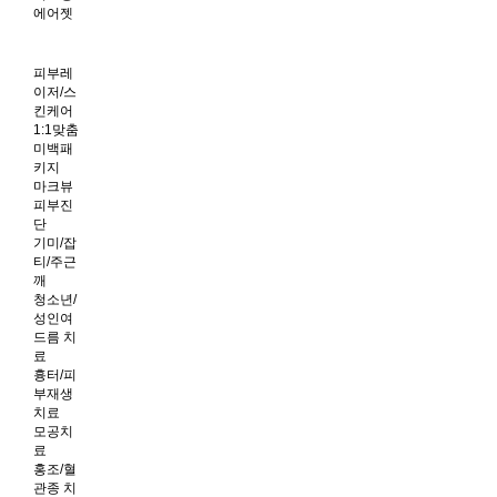
에어젯
피부레
이저/스
킨케어
1:1맞춤
미백패
키지
마크뷰
피부진
단
기미/잡
티/주근
깨
청소년/
성인여
드름 치
료
흉터/피
부재생
치료
모공치
료
홍조/혈
관종 치