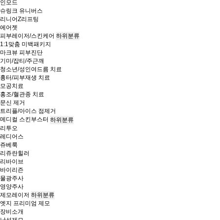
인모드
슈링크 유니버스
리니어Z리프팅
에어젯
피부레이저/스킨케어
하위분류
1:1맞춤 미백패키지
마크뷰 피부진단
기미/잡티/주근깨
청소년/성인여드름 치료
흉터/피부재생 치료
모공치료
홍조/혈관종 치료
문신 제거
트리플/아이스 점제거
메디컬 스킨부스터
하위분류
리투오
레디어스
쥬베룩
리쥬란힐러
리바이브
바이리즌
물광주사
영양주사
제모레이저
하위분류
엣지 프리미엄 제모
장비소개
남성제모