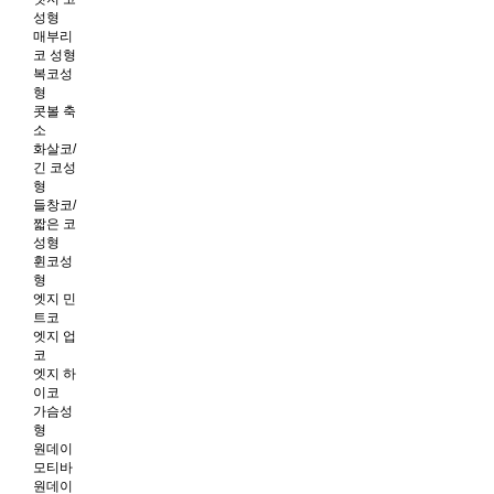
성형
매부리
코 성형
복코성
형
콧볼 축
소
화살코/
긴 코성
형
들창코/
짧은 코
성형
휜코성
형
엣지 민
트코
엣지 업
코
엣지 하
이코
가슴성
형
원데이
모티바
원데이