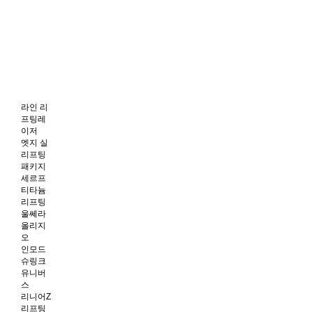
라인 리
프팅레
이저
엣지 실
리프팅
패키지
세르프
티타늄
리프팅
울쎄라
올리지
오
인모드
슈링크
유니버
스
리니어Z
리프팅