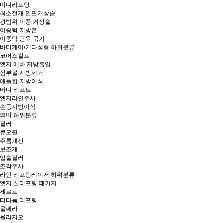
미니리프팅
최소절개 안면거상술
광범위 이중 거상술
이중턱 지방흡
이중턱 근육 묶기
바디케어/기타성형
하위분류
코어스컬프
엣지 에바 지방흡입
심부볼 지방제거
애플힙 지방이식
바디 리프트
엣지라인주사
손등지방이식
쁘띠
하위분류
필러
큐오필
주름개선
보조개
입술필러
조각주사
라인 리프팅레이저
하위분류
엣지 실리프팅 패키지
세르프
티타늄 리프팅
울쎄라
올리지오