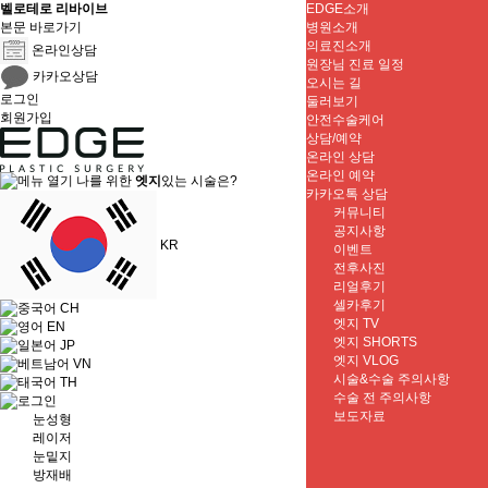
벨로테로 리바이브
EDGE소개
본문 바로가기
병원소개
의료진소개
온라인상담
원장님 진료 일정
카카오상담
오시는 길
로그인
둘러보기
회원가입
안전수술케어
상담/예약
온라인 상담
온라인 예약
나를 위한
엣지
있는 시술은?
카카오톡 상담
커뮤니티
공지사항
KR
이벤트
전후사진
리얼후기
셀카후기
CH
엣지 TV
EN
엣지 SHORTS
JP
엣지 VLOG
VN
시술&수술 주의사항
TH
수술 전 주의사항
보도자료
눈성형
레이저
눈밑지
방재배