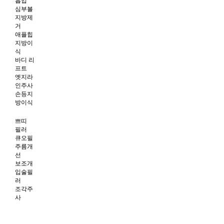
흡입
심부볼
지방제
거
애플힙
지방이
식
바디 리
프트
엣지라
인주사
손등지
방이식
쁘띠
필러
큐오필
주름개
선
보조개
입술필
러
조각주
사