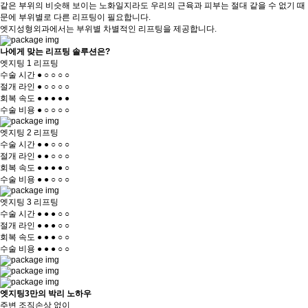
같은 부위의 비슷해 보이는 노화일지라도 우리의 근육과 피부는 절대 같을 수 없기 때
문에 부위별로 다른 리프팅이 필요합니다.
엣지성형외과에서는 부위별 차별적인 리프팅을 제공합니다.
나에게 맞는
리프팅 솔루션
은?
엣지팅 1 리프팅
수술 시간
●
○
○
○
○
절개 라인
●
○
○
○
○
회복 속도
●
●
●
●
●
수술 비용
●
○
○
○
○
엣지팅 2 리프팅
수술 시간
●
●
○
○
○
절개 라인
●
●
○
○
○
회복 속도
●
●
●
●
○
수술 비용
●
●
○
○
○
엣지팅 3 리프팅
수술 시간
●
●
●
○
○
절개 라인
●
●
●
○
○
회복 속도
●
●
●
○
○
수술 비용
●
●
●
○
○
엣지팅3만의 박리 노하우
주변 조직손상 없이