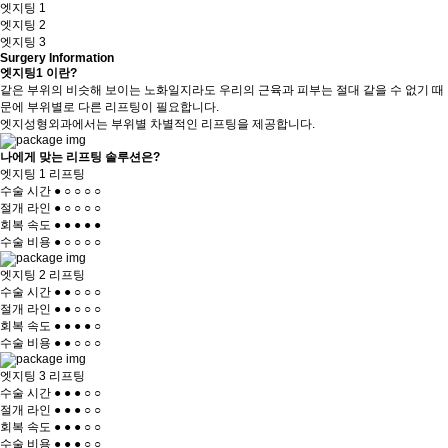
엣지팅 1
엣지팅 2
엣지팅 3
Surgery Information
엣지팅1 이란?
같은 부위의 비슷해 보이는 노화일지라도 우리의 근육과 피부는 절대 같을 수 없기 때
문에 부위별로 다른 리프팅이 필요합니다.
엣지성형외과에서는 부위별 차별적인 리프팅을 제공합니다.
나에게 맞는
리프팅 솔루션
은?
엣지팅 1 리프팅
수술 시간
●
○
○
○
○
절개 라인
●
○
○
○
○
회복 속도
●
●
●
●
●
수술 비용
●
○
○
○
○
엣지팅 2 리프팅
수술 시간
●
●
○
○
○
절개 라인
●
●
○
○
○
회복 속도
●
●
●
●
○
수술 비용
●
●
○
○
○
엣지팅 3 리프팅
수술 시간
●
●
●
○
○
절개 라인
●
●
●
○
○
회복 속도
●
●
●
○
○
수술 비용
●
●
●
○
○