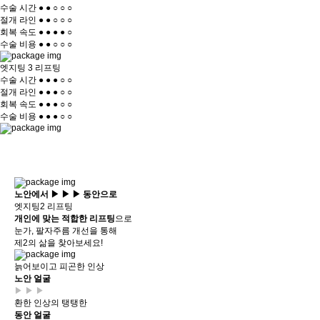
수술 시간
●
●
○
○
○
절개 라인
●
●
○
○
○
회복 속도
●
●
●
●
○
수술 비용
●
●
○
○
○
엣지팅 3 리프팅
수술 시간
●
●
●
○
○
절개 라인
●
●
●
○
○
회복 속도
●
●
●
○
○
수술 비용
●
●
●
○
○
노안
에서
▶ ▶ ▶
동안
으로
엣지팅2 리프팅
개인에 맞는 적합한 리프팅
으로
눈가, 팔자주름 개선을 통해
제2의 삶을 찾아보세요!
늙어보이고 피곤한 인상
노안 얼굴
▶ ▶ ▶
환한 인상의 탱탱한
동안 얼굴