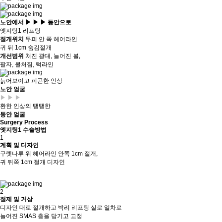
노안
에서
▶ ▶ ▶
동안
으로
엣지팅1 리프팅
절개위치
두피 안 쪽 헤어라인
귀 뒤 1cm 숨김절개
개선범위
처진 광대, 늘어진 볼,
팔자, 볼처짐, 턱라인
늙어보이고 피곤한 인상
노안 얼굴
▶ ▶ ▶
환한 인상의 탱탱한
동안 얼굴
Surgery Process
엣지팅1 수술방법
1
계획 및 디자인
구렛나루 위 헤어라인 안쪽 1cm 절개,
귀 뒤쪽 1cm 절개 디자인
2
절제 및 거상
디자인 대로 절개하고 박리 리프팅 실로 일차로
늘어진 SMAS 층을 당기고 고정