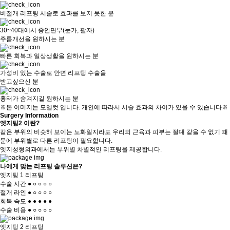
비절개 리프팅 시술로 효과를 보지 못한 분
30~40대에서 중안면부(눈가, 팔자)
주름개선을 원하시는 분
빠른 회복과 일상생활을 원하시는 분
가성비 있는 수술로 안면 리프팅 수술을
받고싶으신 분
흉터가 숨겨지길 원하시는 분
※본 이미지는 모델컷 입니다. 개인에 따라서 시술 효과의 차이가 있을 수 있습니다※
Surgery Information
엣지팅2 이란?
같은 부위의 비슷해 보이는 노화일지라도 우리의 근육과 피부는 절대 같을 수 없기 때
문에 부위별로 다른 리프팅이 필요합니다.
엣지성형외과에서는 부위별 차별적인 리프팅을 제공합니다.
나에게 맞는
리프팅 솔루션
은?
엣지팅 1 리프팅
수술 시간
●
○
○
○
○
절개 라인
●
○
○
○
○
회복 속도
●
●
●
●
●
수술 비용
●
○
○
○
○
엣지팅 2 리프팅