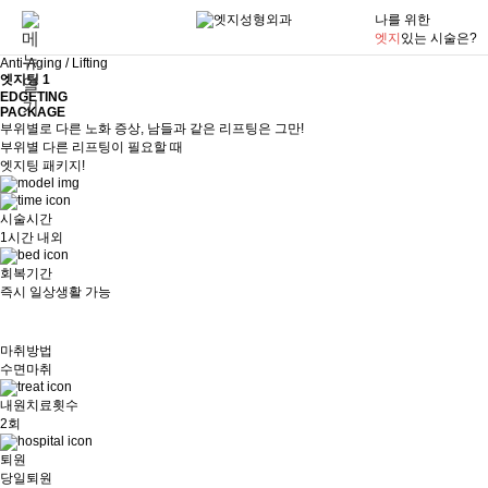
나를 위한
엣지
있는 시술은?
Anti-Aging / Lifting
엣지팅 1
EDGETING
PACKAGE
부위별로 다른 노화 증상, 남들과 같은 리프팅은 그만!
부위별 다른 리프팅이 필요할 때
엣지팅 패키지!
시술시간
1시간 내외
회복기간
즉시 일상생활 가능
마취방법
수면마취
내원치료횟수
2회
퇴원
당일퇴원