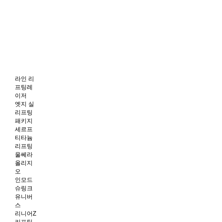
라인 리
프팅레
이저
엣지 실
리프팅
패키지
세르프
티타늄
리프팅
울쎄라
올리지
오
인모드
슈링크
유니버
스
리니어Z