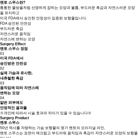
멘토 스무스란?
통통한 물방울처럼 선명하게 잡히는 모양과 볼륨, 부드러운 촉감과 자연스러운 모양
을 유지하고
미국 FDA에서 승인한 안정성이 입증된 보형물입니다.
FDA 승인된 안전성
부드러운 촉감
자연스러운 움직임
자연스레 변하는 모양
Surgery Effect
멘토 스무스 장점
01
미국 FDA에서
승인받은 안전성
02
실제 가슴과 유사한,
내츄럴한 촉감
03
움직임에 따라 자연스레
변하는 모양
04
얇은 피부에도
안정적인 결과물
※개인에 따라서 시술 효과의 차이가 있을 수 있습니다※
Surgery Product
멘토 스무스
50년 역사를 자랑하는 가슴 보형물의 명가 멘토의 오리지널 라인,
멘토 스무스는 표면이 매끄럽고 부드러워 움직임과 촉감이 자연스러운 모양의 보형물