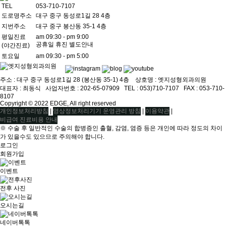
TEL
053-710-7107
도로명주소
대구 중구 동성로1길 28 4층
지번주소
대구 중구 봉산동 35-1 4층
평일진료
am 09:30 - pm 9:00
공휴일 휴진 별도안내
(야간진료)
토요일
am 09:30 - pm 5:00
주소 : 대구 중구 동성로1길 28 (봉산동 35-1) 4층 상호명 : 엣지성형외과의원
대표자 : 최동식ㅤ 사업자번호 : 202-65-07909ㅤ TEL : 053)710-7107ㅤ FAX : 053-710-
8107
Copyright © 2022 EDGE, All right reserved
|
|
|
개인정보처리방침
영상정보처리기기 운영관리 방침
이용약관
비급여 진료비용 안내
※ 수술 후 일반적인 수술의 합병증인 출혈, 감염, 염증 등은 개인에 따라 정도의 차이
가 있을수도 있으므로 주의해야 합니다.
로그인
회원가입
이벤트
전후 사진
오시는길
네이버톡톡