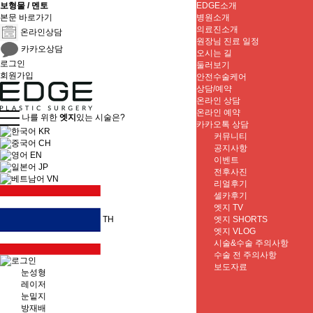
보형물 / 멘토
EDGE소개
본문 바로가기
병원소개
의료진소개
온라인상담
원장님 진료 일정
카카오상담
오시는 길
로그인
둘러보기
회원가입
안전수술케어
상담/예약
온라인 상담
온라인 예약
나를 위한
엣지
있는 시술은?
카카오톡 상담
KR
커뮤니티
CH
공지사항
EN
이벤트
JP
전후사진
VN
리얼후기
셀카후기
엣지 TV
엣지 SHORTS
TH
엣지 VLOG
시술&수술 주의사항
수술 전 주의사항
보도자료
눈성형
레이저
눈밑지
방재배