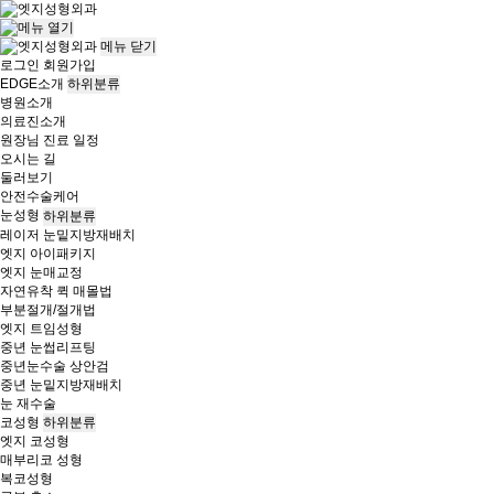
메뉴
닫기
로그인
회원가입
EDGE소개
하위분류
병원소개
의료진소개
원장님 진료 일정
오시는 길
둘러보기
안전수술케어
눈성형
하위분류
레이저 눈밑지방재배치
엣지 아이패키지
엣지 눈매교정
자연유착 퀵 매몰법
부분절개/절개법
엣지 트임성형
중년 눈썹리프팅
중년눈수술 상안검
중년 눈밑지방재배치
눈 재수술
코성형
하위분류
엣지 코성형
매부리코 성형
복코성형