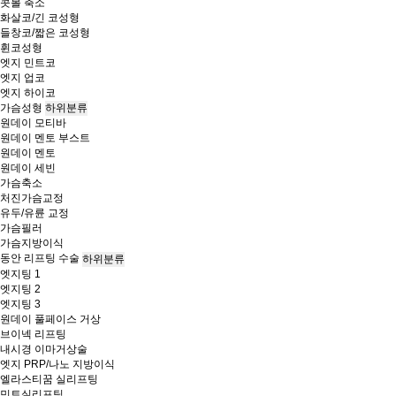
콧볼 축소
화살코/긴 코성형
들창코/짧은 코성형
휜코성형
엣지 민트코
엣지 업코
엣지 하이코
가슴성형
하위분류
원데이 모티바
원데이 멘토 부스트
원데이 멘토
원데이 세빈
가슴축소
처진가슴교정
유두/유륜 교정
가슴필러
가슴지방이식
동안 리프팅 수술
하위분류
엣지팅 1
엣지팅 2
엣지팅 3
원데이 풀페이스 거상
브이넥 리프팅
내시경 이마거상술
엣지 PRP/나노 지방이식
엘라스티꿈 실리프팅
민트실리프팅