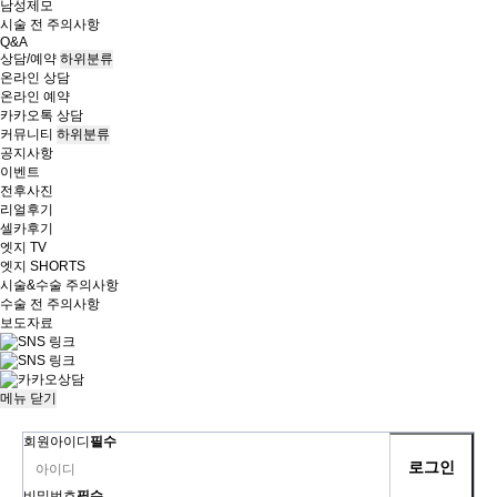
남성제모
시술 전 주의사항
Q&A
상담/예약
하위분류
온라인 상담
온라인 예약
카카오톡 상담
커뮤니티
하위분류
공지사항
이벤트
전후사진
리얼후기
셀카후기
엣지 TV
엣지 SHORTS
시술&수술 주의사항
수술 전 주의사항
보도자료
메뉴
닫기
회원아이디
필수
비밀번호
필수