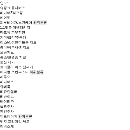
인모드
슈링크 유니버스
리니어Z리프팅
에어젯
피부레이저/스킨케어
하위분류
1:1맞춤 미백패키지
마크뷰 피부진단
기미/잡티/주근깨
청소년/성인여드름 치료
흉터/피부재생 치료
모공치료
홍조/혈관종 치료
문신 제거
트리플/아이스 점제거
메디컬 스킨부스터
하위분류
리투오
레디어스
쥬베룩
리쥬란힐러
리바이브
바이리즌
물광주사
영양주사
제모레이저
하위분류
엣지 프리미엄 제모
장비소개