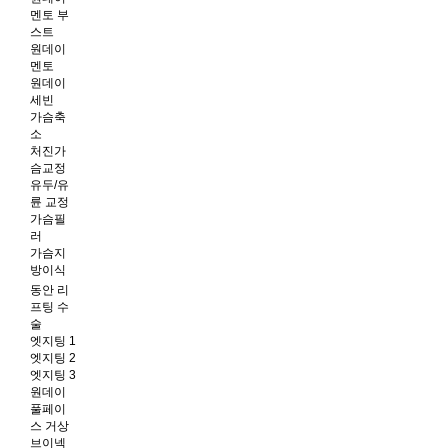
멘토 부
스트
원데이
멘토
원데이
세빈
가슴축
소
처진가
슴교정
유두/유
륜 교정
가슴필
러
가슴지
방이식
동안 리
프팅 수
술
엣지팅 1
엣지팅 2
엣지팅 3
원데이
풀페이
스 거상
브이넥