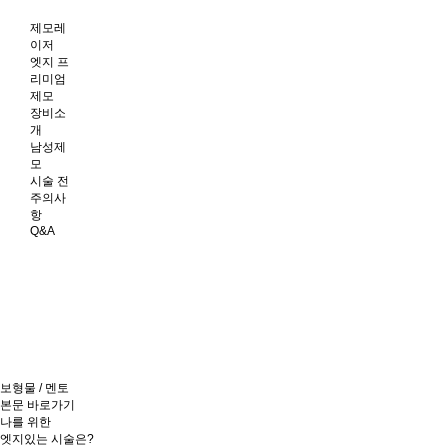
제모레
이저
엣지 프
리미엄
제모
장비소
개
남성제
모
시술 전
주의사
항
Q&A
보형물 / 멘토
본문 바로가기
나를 위한
엣지
있는 시술은?