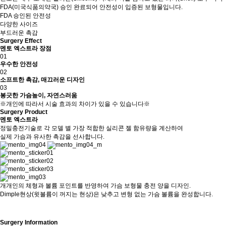
FDA(미국식품의약국) 승인 완료되어 안전성이 입증된 보형물입니다.
FDA 승인된 안전성
다양한 사이즈
부드러운 촉감
Surgery Effect
멘토 엑스트라 장점
01
우수한 안전성
02
소프트한 촉감, 매끄러운 디자인
03
봉긋한 가슴높이, 자연스러움
※개인에 따라서 시술 효과의 차이가 있을 수 있습니다※
Surgery Product
멘토 엑스트라
정밀충전기술로 각 모델 별 가장 적합한 실리콘 젤 함유량을 계산하여
실제 가슴과 유사한 촉감을 선사합니다.
개개인의 체형과 볼륨 포인트를 반영하여 가슴 보형물 충전 양을 디자인.
Dimple현상(윗볼륨이 꺼지는 현상)은 낮추고 변형 없는 가슴 볼륨을 완성합니다.
Surgery Information