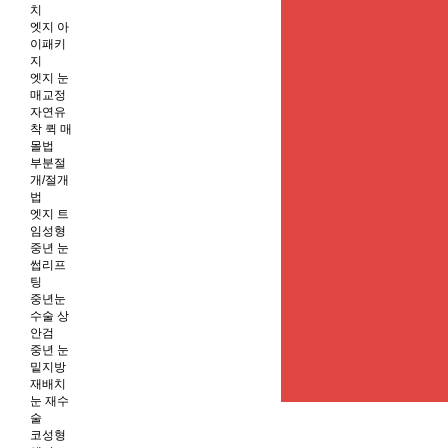
치
엣지 아
이패키
지
엣지 눈
매교정
자연유
착 퀵 매
몰법
부분절
개/절개
법
엣지 트
임성형
중년 눈
썹리프
팅
중년눈
수술 상
안검
중년 눈
밑지방
재배치
눈 재수
술
코성형