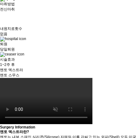
마취방법
전신마취
내원치료횟수
없음
퇴원
당일퇴원
시술효과
1~2주 후
멘토 엑스트라
멘토 스무스
Surgery Information
멘토 엑스트라란?
멘토는 내부 소재인 실리콘(Silicone) 자체와 이를 감싸고 있는 외피(Shell) 모두 미국