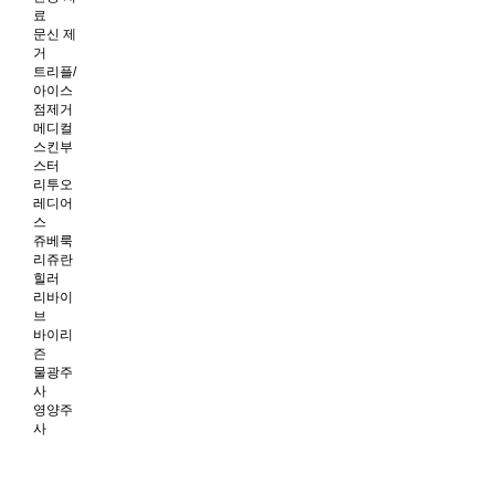
료
문신 제
거
트리플/
아이스
점제거
메디컬
스킨부
스터
리투오
레디어
스
쥬베룩
리쥬란
힐러
리바이
브
바이리
즌
물광주
사
영양주
사