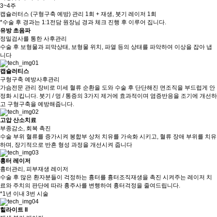
3~4주
캡슐러터스 (구형구축 예방) 관리 1회 + 재생, 붓기 레이저 1회
*수술 후 경과는 1:1전담 원장님 경과 체크 진행 후 이루어 집니다.
유방 초음파
정밀검사를 통한 사후관리
수술 후 보형물과 피막상태, 보형물 위치, 파열 등의 상태를 파악하여 이상을 잡아 냅
니다
캡슐러티스
구형구축 예방사후관리
가슴전문 관리 장비로 미세 혈류 순환을 도와 수술 후 단단해진 면조직을 부드럽게 안
정화 시킵니다. 붓기 / 멍 / 통증의 3가지 제거에 효과적이며 염증반응을 조기에 개선하
고 구형구축을 예방해줍니다.
고압 산소치료
부종감소, 회복 촉진
수술 부위 혈류를 증가시켜 봉합부 상처 치유를 가속화 시키고, 혈류 장애 부위를 치유
하며, 장기적으로 반흔 형성 과정을 개선시켜 줍니다
흉터 레이저
흉터관리, 피부재생 레이저
수술 후 많은 환자분들이 걱정하는 흉터를 흉터조직재생을 촉진 시켜주는 레이저 치
료와 주치의 판단에 따라 흉주사를 변행하여 흉터걱정을 줄여드립니다.
*1년 이내 3번 시술
힐라이트 II