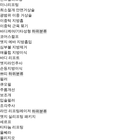
미니리프팅
최소절개 안면거상술
광범위 이중 거상술
이중턱 지방흡
이중턱 근육 묶기
바디케어/기타성형
하위분류
코어스컬프
엣지 에바 지방흡입
심부볼 지방제거
애플힙 지방이식
바디 리프트
엣지라인주사
손등지방이식
쁘띠
하위분류
필러
큐오필
주름개선
보조개
입술필러
조각주사
라인 리프팅레이저
하위분류
엣지 실리프팅 패키지
세르프
티타늄 리프팅
울쎄라
올리지오