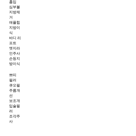
흡입
심부볼
지방제
거
애플힙
지방이
식
바디 리
프트
엣지라
인주사
손등지
방이식
쁘띠
필러
큐오필
주름개
선
보조개
입술필
러
조각주
사