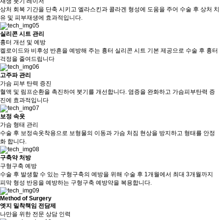
재생 붓기 레이저
상처 회복 기간을 단축 시키고 엘라스킨과 콜라겐 형성에 도움을 주어 수술 후 상처 치
유 및 피부재생에 효과적입니다.
실리콘 시트 관리
흉터 개선 및 예방
켈로이드와 비후성 반흔을 예방해 주는 흉터 실리콘 시트 기본 제공으로 수술 후 흉터
걱정을 줄여드립니다
고주파 관리
가슴 피부 탄력 증진
혈액 및 림프순환을 촉진하여 붓기를 개선합니다. 염증을 완화하고 가슴피부탄력 증
진에 효과적입니다
보정 속옷
가슴 형태 관리
수술 후 보정속옷착용으로 보형물의 이동과 가슴 처짐 현상을 방지하고 형태를 안정
화 합니다.
구축약 처방
구형구축 예방
수술 후 발생할 수 있는 구형구축의 예방을 위해 수술 후 1개월에서 최대 3개월까지
피막 형성 반응을 예방하는 구형구축 예방약을 복용합니다.
Method of Surgery
엣지 밀착책임 전담제
나만을 위한 전문 상담 인력