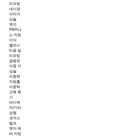
리프팅
내시경
이마거
상술
엣지
PRP/나
노 지방
이식
엘라스
티꿈 실
리프팅
광범위
이중 거
상술
이중턱
지방흡
이중턱
근육 묶
기
바디케
어/기타
성형
코어스
컬프
엣지 에
바 지방