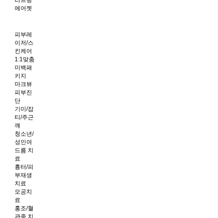
리프팅
에어젯
피부레
이저/스
킨케어
1:1맞춤
미백패
키지
마크뷰
피부진
단
기미/잡
티/주근
깨
청소년/
성인여
드름 치
료
흉터/피
부재생
치료
모공치
료
홍조/혈
관종 치