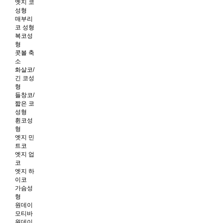
엣지 코
성형
매부리
코 성형
복코성
형
콧볼 축
소
화살코/
긴 코성
형
들창코/
짧은 코
성형
휜코성
형
엣지 민
트코
엣지 업
코
엣지 하
이코
가슴성
형
원데이
모티바
원데이