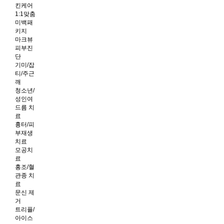
킨케어
1:1맞춤
미백패
키지
마크뷰
피부진
단
기미/잡
티/주근
깨
청소년/
성인여
드름 치
료
흉터/피
부재생
치료
모공치
료
홍조/혈
관종 치
료
문신 제
거
트리플/
아이스