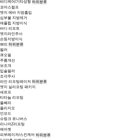
바디케어/기타성형
하위분류
코어스컬프
엣지 에바 지방흡입
심부볼 지방제거
애플힙 지방이식
바디 리프트
엣지라인주사
손등지방이식
쁘띠
하위분류
필러
큐오필
주름개선
보조개
입술필러
조각주사
라인 리프팅레이저
하위분류
엣지 실리프팅 패키지
세르프
티타늄 리프팅
울쎄라
올리지오
인모드
슈링크 유니버스
리니어Z리프팅
에어젯
피부레이저/스킨케어
하위분류