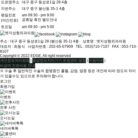
도로명주소
대구 중구 동성로1길 28 4층
지번주소
대구 중구 봉산동 35-1 4층
평일진료
am 09:30 - pm 9:00
공휴일 휴진 별도안내
(야간진료)
토요일
am 09:30 - pm 5:00
주소 : 대구 중구 동성로1길 28 (봉산동 35-1) 4층 상호명 : 엣지성형외과의원
대표자 : 최동식ㅤ 사업자번호 : 202-65-07909ㅤ TEL : 053)710-7107ㅤ FAX : 053-710-
8107
Copyright © 2022 EDGE, All right reserved
|
|
|
개인정보처리방침
영상정보처리기기 운영관리 방침
이용약관
비급여 진료비용 안내
※ 수술 후 일반적인 수술의 합병증인 출혈, 감염, 염증 등은 개인에 따라 정도의 차이
가 있을수도 있으므로 주의해야 합니다.
로그인
회원가입
이벤트
전후 사진
오시는길
네이버톡톡