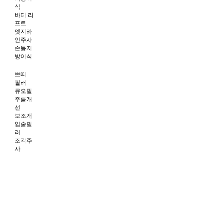
식
바디 리
프트
엣지라
인주사
손등지
방이식
쁘띠
필러
큐오필
주름개
선
보조개
입술필
러
조각주
사