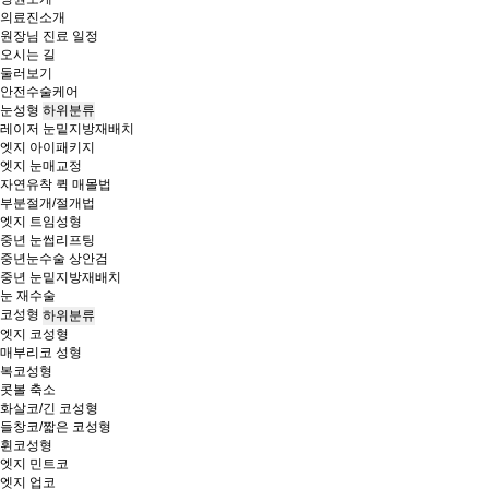
의료진소개
원장님 진료 일정
오시는 길
둘러보기
안전수술케어
눈성형
하위분류
레이저 눈밑지방재배치
엣지 아이패키지
엣지 눈매교정
자연유착 퀵 매몰법
부분절개/절개법
엣지 트임성형
중년 눈썹리프팅
중년눈수술 상안검
중년 눈밑지방재배치
눈 재수술
코성형
하위분류
엣지 코성형
매부리코 성형
복코성형
콧볼 축소
화살코/긴 코성형
들창코/짧은 코성형
휜코성형
엣지 민트코
엣지 업코