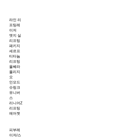
라인 리
프팅레
이저
엣지 실
리프팅
패키지
세르프
티타늄
리프팅
울쎄라
올리지
오
인모드
슈링크
유니버
스
리니어Z
리프팅
에어젯
피부레
이저/스