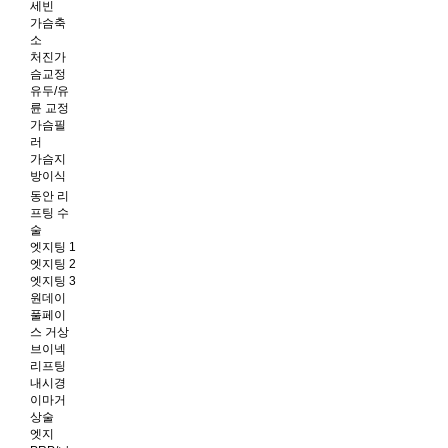
세빈
가슴축
소
처진가
슴교정
유두/유
륜 교정
가슴필
러
가슴지
방이식
동안 리
프팅 수
술
엣지팅 1
엣지팅 2
엣지팅 3
원데이
풀페이
스 거상
브이넥
리프팅
내시경
이마거
상술
엣지