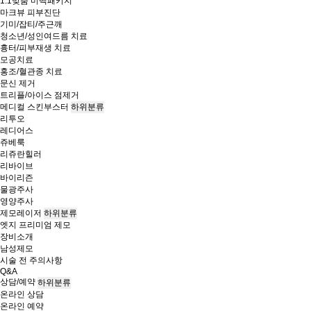
1:1맞춤 미백패키지
마크뷰 피부진단
기미/잡티/주근깨
청소년/성인여드름 치료
흉터/피부재생 치료
모공치료
홍조/혈관종 치료
문신 제거
트리플/아이스 점제거
메디컬 스킨부스터
하위분류
리투오
레디어스
쥬베룩
리쥬란힐러
리바이브
바이리즌
물광주사
영양주사
제모레이저
하위분류
엣지 프리미엄 제모
장비소개
남성제모
시술 전 주의사항
Q&A
상담/예약
하위분류
온라인 상담
온라인 예약