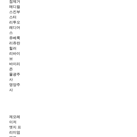
점제거
메디컬
스킨부
스터
리투오
레디어
스
쥬베룩
리쥬란
힐러
리바이
브
바이리
즌
물광주
사
영양주
사
제모레
이저
엣지 프
리미엄