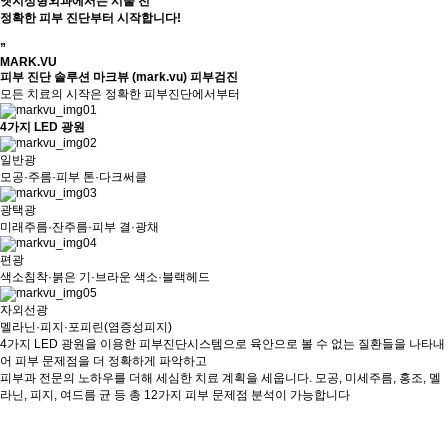
엣지성형외과에서는 시술 전
정확한 피부 진단부터 시작합니다!
”
MARK.VU
피부 진단 솔루션 마크뷰 (mark.vu) 피부검진
모든 치료의 시작은 정확한 피부진단에서부터
4가지 LED 광원
일반광
모공·주름·피부 톤·다크써클
광택광
미래주름·잔주름·피부 결·광채
편광
색소침착·붉은 기·브라운 색소·블랙헤드
자외선광
멜라닌·피지·포피린(염증성피지)
4가지 LED 광원을 이용한 피부진단시스템으로 육안으로 볼 수 없는 질환들을 나타내
어 피부 문제점을 더 정확하게 파악하고
피부과 전문의 노하우를 더해 세심한 치료 계획을 세웁니다. 모공, 미세주름, 홍조, 멜
라닌, 피지, 여드름 균 등 총 12가지 피부 문제점 분석이 가능합니다