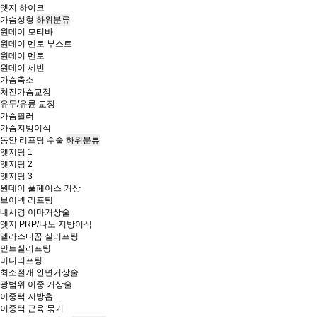
엣지 하이코
가슴성형
하위분류
원데이 모티바
원데이 멘토 부스트
원데이 멘토
원데이 세빈
가슴축소
처진가슴교정
유두/유륜 교정
가슴필러
가슴지방이식
동안 리프팅 수술
하위분류
엣지팅 1
엣지팅 2
엣지팅 3
원데이 풀페이스 거상
브이넥 리프팅
내시경 이마거상술
엣지 PRP/나노 지방이식
엘라스티꿈 실리프팅
민트실리프팅
미니리프팅
최소절개 안면거상술
광범위 이중 거상술
이중턱 지방흡
이중턱 근육 묶기