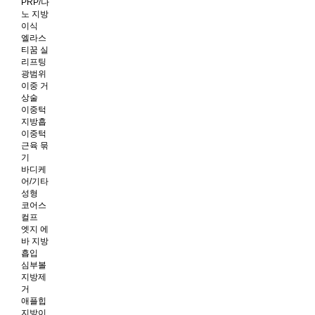
PRP/나
노 지방
이식
엘라스
티꿈 실
리프팅
광범위
이중 거
상술
이중턱
지방흡
이중턱
근육 묶
기
바디케
어/기타
성형
코어스
컬프
엣지 에
바 지방
흡입
심부볼
지방제
거
애플힙
지방이