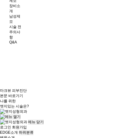
제모
장비소
개
남성제
모
시술 전
주의사
항
Q&A
마크뷰 피부진단
본문 바로가기
나를 위한
엣지
있는 시술은?
메뉴
닫기
로그인
회원가입
EDGE소개
하위분류
병원소개