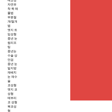
매교정
자연유
착 퀵 매
몰법
부분절
개/절개
법
엣지 트
임성형
중년 눈
썹리프
팅
중년눈
수술 상
안검
중년 눈
밑지방
재배치
눈 재수
술
코성형
엣지 코
성형
매부리
코 성형
복코성
형