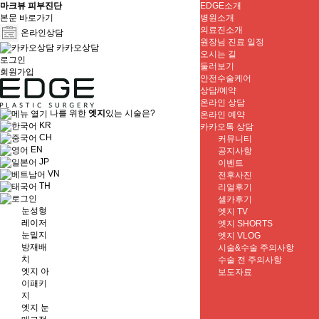
마크뷰 피부진단
EDGE소개
본문 바로가기
병원소개
의료진소개
온라인상담
원장님 진료 일정
카카오상담
오시는 길
로그인
둘러보기
회원가입
안전수술케어
상담/예약
온라인 상담
나를 위한
엣지
있는 시술은?
온라인 예약
KR
카카오톡 상담
CH
커뮤니티
EN
공지사항
JP
이벤트
VN
전후사진
TH
리얼후기
셀카후기
눈성형
엣지 TV
레이저
엣지 SHORTS
눈밑지
엣지 VLOG
방재배
시술&수술 주의사항
치
수술 전 주의사항
엣지 아
보도자료
이패키
지
엣지 눈