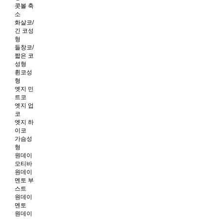
콧볼 축
소
화살코/
긴 코성
형
들창코/
짧은 코
성형
휜코성
형
엣지 민
트코
엣지 업
코
엣지 하
이코
가슴성
형
원데이
모티바
원데이
멘토 부
스트
원데이
멘토
원데이