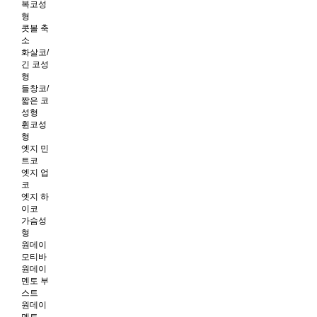
복코성
형
콧볼 축
소
화살코/
긴 코성
형
들창코/
짧은 코
성형
휜코성
형
엣지 민
트코
엣지 업
코
엣지 하
이코
가슴성
형
원데이
모티바
원데이
멘토 부
스트
원데이