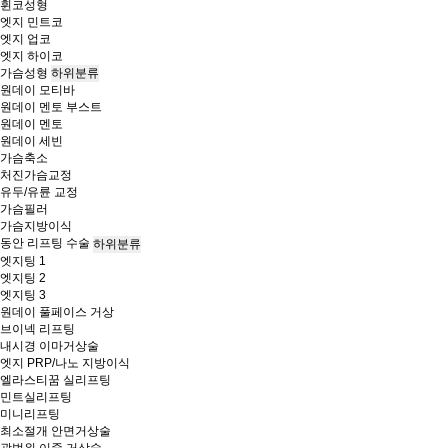
휜코성형
엣지 민트코
엣지 업코
엣지 하이코
가슴성형
하위분류
원데이 모티바
원데이 멘토 부스트
원데이 멘토
원데이 세빈
가슴축소
처진가슴교정
유두/유륜 교정
가슴필러
가슴지방이식
동안 리프팅 수술
하위분류
엣지팅 1
엣지팅 2
엣지팅 3
원데이 풀페이스 거상
브이넥 리프팅
내시경 이마거상술
엣지 PRP/나노 지방이식
엘라스티꿈 실리프팅
민트실리프팅
미니리프팅
최소절개 안면거상술
광범위 이중 거상술