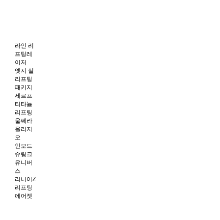
라인 리
프팅레
이저
엣지 실
리프팅
패키지
세르프
티타늄
리프팅
울쎄라
올리지
오
인모드
슈링크
유니버
스
리니어Z
리프팅
에어젯