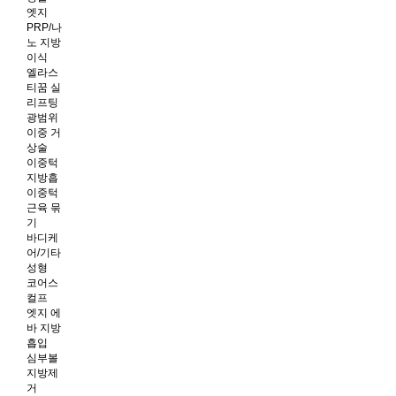
엣지
PRP/나
노 지방
이식
엘라스
티꿈 실
리프팅
광범위
이중 거
상술
이중턱
지방흡
이중턱
근육 묶
기
바디케
어/기타
성형
코어스
컬프
엣지 에
바 지방
흡입
심부볼
지방제
거