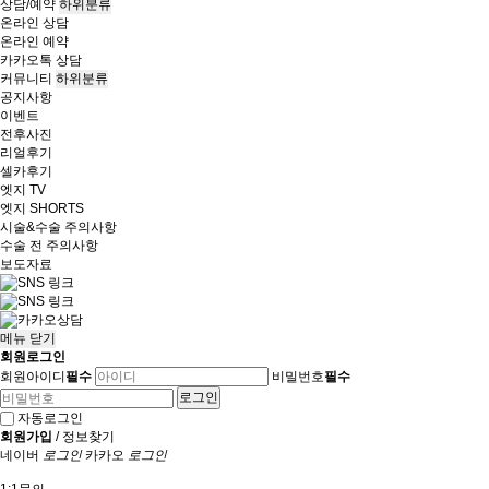
상담/예약
하위분류
온라인 상담
온라인 예약
카카오톡 상담
커뮤니티
하위분류
공지사항
이벤트
전후사진
리얼후기
셀카후기
엣지 TV
엣지 SHORTS
시술&수술 주의사항
수술 전 주의사항
보도자료
메뉴
닫기
회원로그인
회원아이디
필수
비밀번호
필수
자동로그인
회원가입
/
정보찾기
네이버
로그인
카카오
로그인