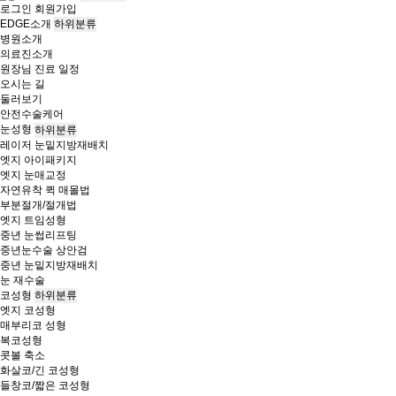
로그인
회원가입
EDGE소개
하위분류
병원소개
의료진소개
원장님 진료 일정
오시는 길
둘러보기
안전수술케어
눈성형
하위분류
레이저 눈밑지방재배치
엣지 아이패키지
엣지 눈매교정
자연유착 퀵 매몰법
부분절개/절개법
엣지 트임성형
중년 눈썹리프팅
중년눈수술 상안검
중년 눈밑지방재배치
눈 재수술
코성형
하위분류
엣지 코성형
매부리코 성형
복코성형
콧볼 축소
화살코/긴 코성형
들창코/짧은 코성형