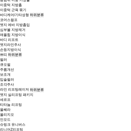
이중턱 지방흡
이중턱 근육 묶기
바디케어/기타성형
하위분류
코어스컬프
엣지 에바 지방흡입
심부볼 지방제거
애플힙 지방이식
바디 리프트
엣지라인주사
손등지방이식
쁘띠
하위분류
필러
큐오필
주름개선
보조개
입술필러
조각주사
라인 리프팅레이저
하위분류
엣지 실리프팅 패키지
세르프
티타늄 리프팅
울쎄라
올리지오
인모드
슈링크 유니버스
리니어Z리프팅