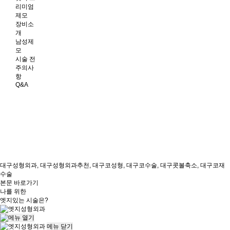
리미엄
제모
장비소
개
남성제
모
시술 전
주의사
항
Q&A
대구성형외과, 대구성형외과추천, 대구코성형, 대구코수술, 대구콧볼축소, 대구코재
수술
본문 바로가기
나를 위한
엣지
있는 시술은?
메뉴
닫기