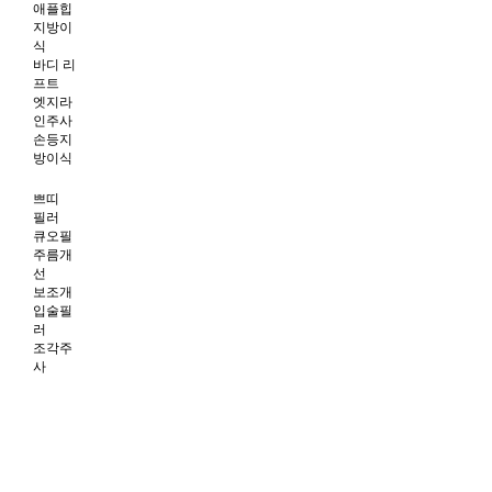
애플힙
지방이
식
바디 리
프트
엣지라
인주사
손등지
방이식
쁘띠
필러
큐오필
주름개
선
보조개
입술필
러
조각주
사