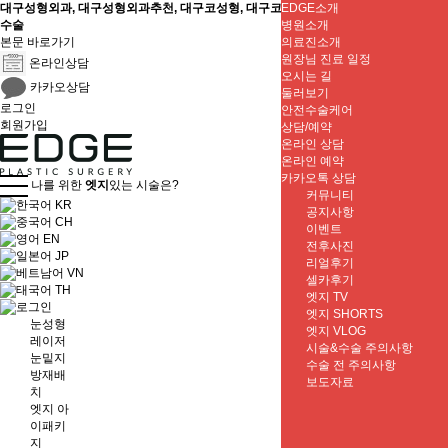
대구성형외과, 대구성형외과추천, 대구코성형, 대구코수술, 대구콧볼축소, 대구코재
EDGE소개
수술
병원소개
본문 바로가기
의료진소개
원장님 진료 일정
온라인상담
오시는 길
카카오상담
둘러보기
로그인
안전수술케어
회원가입
상담/예약
온라인 상담
온라인 예약
카카오톡 상담
나를 위한
엣지
있는 시술은?
커뮤니티
KR
공지사항
CH
이벤트
EN
전후사진
JP
리얼후기
VN
셀카후기
TH
엣지 TV
엣지 SHORTS
눈성형
엣지 VLOG
레이저
시술&수술 주의사항
눈밑지
수술 전 주의사항
방재배
보도자료
치
엣지 아
이패키
지