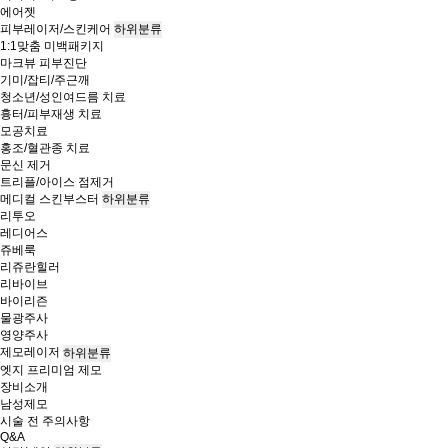
에어젯
피부레이저/스킨케어
하위분류
1:1맞춤 미백패키지
마크뷰 피부진단
기미/잡티/주근깨
청소년/성인여드름 치료
흉터/피부재생 치료
모공치료
홍조/혈관종 치료
문신 제거
트리플/아이스 점제거
메디컬 스킨부스터
하위분류
리투오
레디어스
쥬베룩
리쥬란힐러
리바이브
바이리즌
물광주사
영양주사
제모레이저
하위분류
엣지 프리미엄 제모
장비소개
남성제모
시술 전 주의사항
Q&A