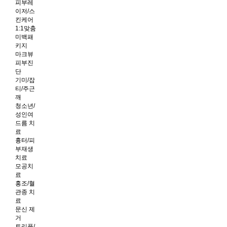
피부레
이저/스
킨케어
1:1맞춤
미백패
키지
마크뷰
피부진
단
기미/잡
티/주근
깨
청소년/
성인여
드름 치
료
흉터/피
부재생
치료
모공치
료
홍조/혈
관종 치
료
문신 제
거
트리플/