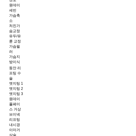
멘토
원데이
세빈
가슴축
소
처진가
슴교정
유두/유
륜 교정
가슴필
러
가슴지
방이식
동안 리
프팅 수
술
엣지팅 1
엣지팅 2
엣지팅 3
원데이
풀페이
스 거상
브이넥
리프팅
내시경
이마거
상술