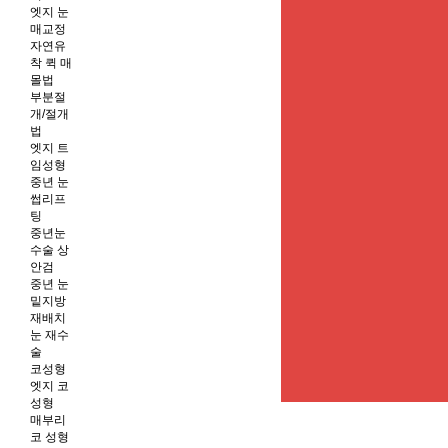
엣지 눈
매교정
자연유
착 퀵 매
몰법
부분절
개/절개
법
엣지 트
임성형
중년 눈
썹리프
팅
중년눈
수술 상
안검
중년 눈
밑지방
재배치
눈 재수
술
코성형
엣지 코
성형
매부리
코 성형