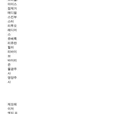
아이스
점제거
메디컬
스킨부
스터
리투오
레디어
스
쥬베룩
리쥬란
힐러
리바이
브
바이리
즌
물광주
사
영양주
사
제모레
이저
엣지 프