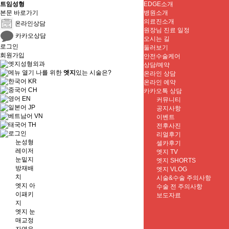
트임성형
EDGE소개
본문 바로가기
병원소개
의료진소개
온라인상담
원장님 진료 일정
카카오상담
오시는 길
로그인
둘러보기
회원가입
안전수술케어
상담/예약
나를 위한
엣지
있는 시술은?
온라인 상담
KR
온라인 예약
CH
카카오톡 상담
EN
커뮤니티
JP
공지사항
VN
이벤트
TH
전후사진
리얼후기
눈성형
셀카후기
레이저
엣지 TV
눈밑지
엣지 SHORTS
방재배
엣지 VLOG
치
시술&수술 주의사항
엣지 아
수술 전 주의사항
이패키
보도자료
지
엣지 눈
매교정