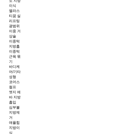
노 지방
이식
엘라스
티꿈 실
리프팅
광범위
이중 거
상술
이중턱
지방흡
이중턱
근육 묶
기
바디케
어/기타
성형
코어스
컬프
엣지 에
바 지방
흡입
심부볼
지방제
거
애플힙
지방이
식