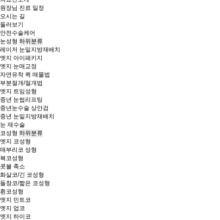
원장님 진료 일정
오시는 길
둘러보기
안전수술케어
눈성형
하위분류
레이저 눈밑지방재배치
엣지 아이패키지
엣지 눈매교정
자연유착 퀵 매몰법
부분절개/절개법
엣지 트임성형
중년 눈썹리프팅
중년눈수술 상안검
중년 눈밑지방재배치
눈 재수술
코성형
하위분류
엣지 코성형
매부리코 성형
복코성형
콧볼 축소
화살코/긴 코성형
들창코/짧은 코성형
휜코성형
엣지 민트코
엣지 업코
엣지 하이코