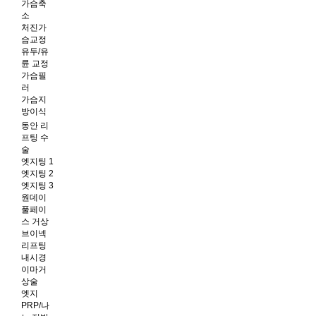
가슴축
소
처진가
슴교정
유두/유
륜 교정
가슴필
러
가슴지
방이식
동안 리
프팅 수
술
엣지팅 1
엣지팅 2
엣지팅 3
원데이
풀페이
스 거상
브이넥
리프팅
내시경
이마거
상술
엣지
PRP/나