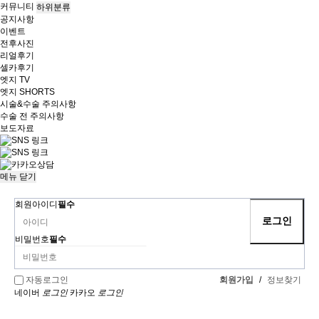
커뮤니티
하위분류
공지사항
이벤트
전후사진
리얼후기
셀카후기
엣지 TV
엣지 SHORTS
시술&수술 주의사항
수술 전 주의사항
보도자료
메뉴
닫기
회원아이디
필수
비밀번호
필수
회원가입
/
정보찾기
자동로그인
네이버
로그인
카카오
로그인