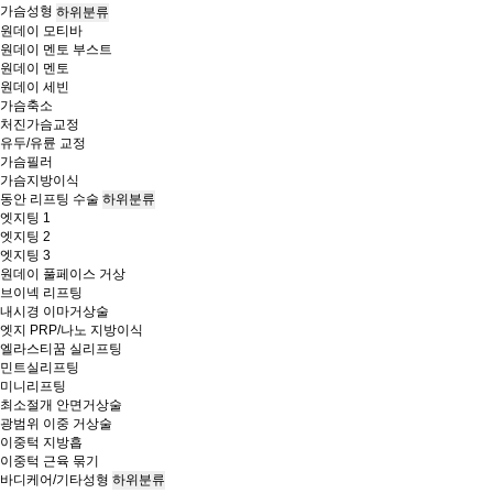
가슴성형
하위분류
원데이 모티바
원데이 멘토 부스트
원데이 멘토
원데이 세빈
가슴축소
처진가슴교정
유두/유륜 교정
가슴필러
가슴지방이식
동안 리프팅 수술
하위분류
엣지팅 1
엣지팅 2
엣지팅 3
원데이 풀페이스 거상
브이넥 리프팅
내시경 이마거상술
엣지 PRP/나노 지방이식
엘라스티꿈 실리프팅
민트실리프팅
미니리프팅
최소절개 안면거상술
광범위 이중 거상술
이중턱 지방흡
이중턱 근육 묶기
바디케어/기타성형
하위분류