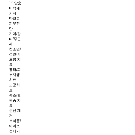
1:1맞춤
미백패
키지
마크뷰
피부진
단
기미/잡
티/주근
깨
청소년/
성인여
드름 치
료
흉터/피
부재생
치료
모공치
료
홍조/혈
관종 치
료
문신 제
거
트리플/
아이스
점제거