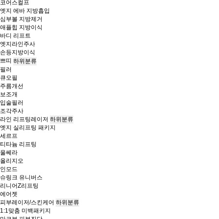
코어스컬프
엣지 에바 지방흡입
심부볼 지방제거
애플힙 지방이식
바디 리프트
엣지라인주사
손등지방이식
쁘띠
하위분류
필러
큐오필
주름개선
보조개
입술필러
조각주사
라인 리프팅레이저
하위분류
엣지 실리프팅 패키지
세르프
티타늄 리프팅
울쎄라
올리지오
인모드
슈링크 유니버스
리니어Z리프팅
에어젯
피부레이저/스킨케어
하위분류
1:1맞춤 미백패키지