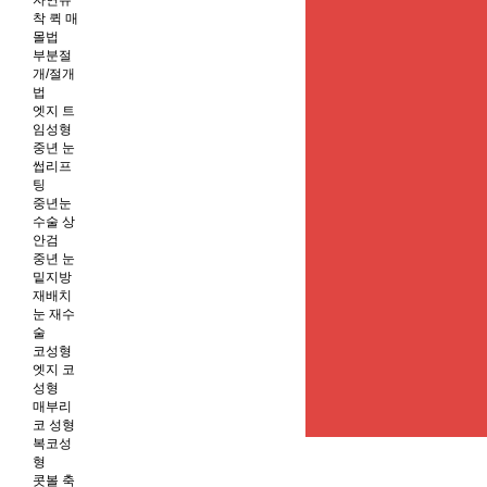
자연유
착 퀵 매
몰법
부분절
개/절개
법
엣지 트
임성형
중년 눈
썹리프
팅
중년눈
수술 상
안검
중년 눈
밑지방
재배치
눈 재수
술
코성형
엣지 코
성형
매부리
코 성형
복코성
형
콧볼 축