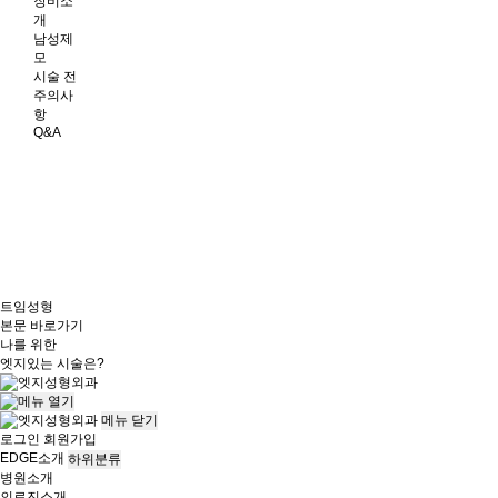
장비소
개
남성제
모
시술 전
주의사
항
Q&A
트임성형
본문 바로가기
나를 위한
엣지
있는 시술은?
메뉴
닫기
로그인
회원가입
EDGE소개
하위분류
병원소개
의료진소개