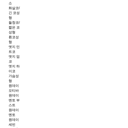
소
화살코/
긴 코성
형
들창코/
짧은 코
성형
휜코성
형
엣지 민
트코
엣지 업
코
엣지 하
이코
가슴성
형
원데이
모티바
원데이
멘토 부
스트
원데이
멘토
원데이
세빈