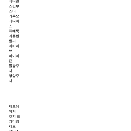
메디컬
스킨부
스터
리투오
레디어
스
쥬베룩
리쥬란
힐러
리바이
브
바이리
즌
물광주
사
영양주
사
제모레
이저
엣지 프
리미엄
제모