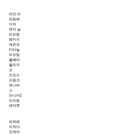
라인 리
프팅레
이저
엣지 실
리프팅
패키지
세르프
티타늄
리프팅
울쎄라
올리지
오
인모드
슈링크
유니버
스
리니어Z
리프팅
에어젯
피부레
이저/스
킨케어