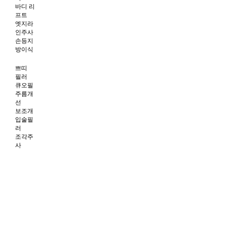
바디 리
프트
엣지라
인주사
손등지
방이식
쁘띠
필러
큐오필
주름개
선
보조개
입술필
러
조각주
사