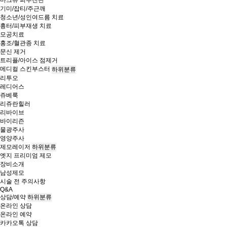
마크뷰 피부진단
기미/잡티/주근깨
청소년/성인여드름 치료
흉터/피부재생 치료
모공치료
홍조/혈관종 치료
문신 제거
트리플/아이스 점제거
메디컬 스킨부스터
하위분류
리투오
레디어스
쥬베룩
리쥬란힐러
리바이브
바이리즌
물광주사
영양주사
제모레이저
하위분류
엣지 프리미엄 제모
장비소개
남성제모
시술 전 주의사항
Q&A
상담/예약
하위분류
온라인 상담
온라인 예약
카카오톡 상담