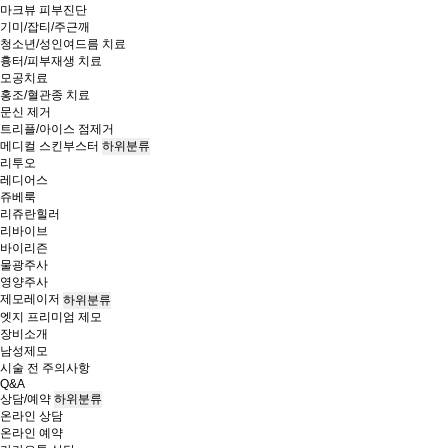
마크뷰 피부진단
기미/잡티/주근깨
청소년/성인여드름 치료
흉터/피부재생 치료
모공치료
홍조/혈관종 치료
문신 제거
트리플/아이스 점제거
메디컬 스킨부스터
하위분류
리투오
레디어스
쥬베룩
리쥬란힐러
리바이브
바이리즌
물광주사
영양주사
제모레이저
하위분류
엣지 프리미엄 제모
장비소개
남성제모
시술 전 주의사항
Q&A
상담/예약
하위분류
온라인 상담
온라인 예약