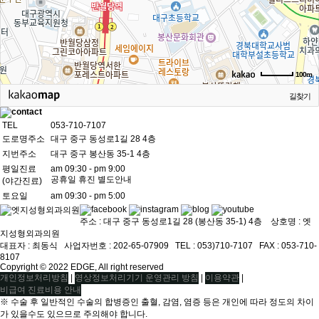
100m
길찾기
TEL
053-710-7107
도로명주소
대구 중구 동성로1길 28 4층
지번주소
대구 중구 봉산동 35-1 4층
평일진료
am 09:30 - pm 9:00
공휴일 휴진 별도안내
(야간진료)
토요일
am 09:30 - pm 5:00
주소 : 대구 중구 동성로1길 28 (봉산동 35-1) 4층 상호명 : 엣
지성형외과의원
대표자 : 최동식ㅤ 사업자번호 : 202-65-07909ㅤ TEL : 053)710-7107ㅤ FAX : 053-710-
8107
Copyright © 2022 EDGE, All right reserved
|
|
|
개인정보처리방침
영상정보처리기기 운영관리 방침
이용약관
비급여 진료비용 안내
※ 수술 후 일반적인 수술의 합병증인 출혈, 감염, 염증 등은 개인에 따라 정도의 차이
가 있을수도 있으므로 주의해야 합니다.