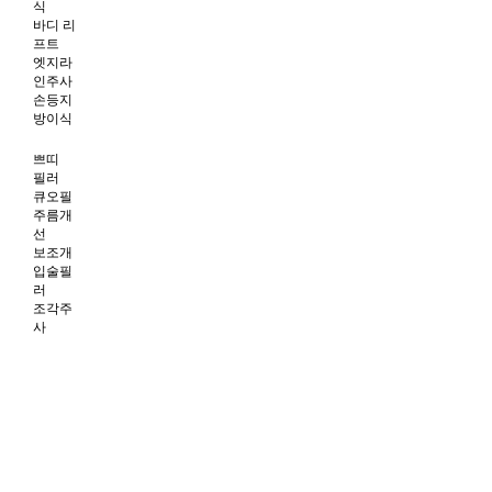
식
바디 리
프트
엣지라
인주사
손등지
방이식
쁘띠
필러
큐오필
주름개
선
보조개
입술필
러
조각주
사