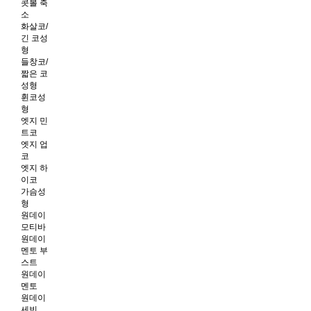
콧볼 축
소
화살코/
긴 코성
형
들창코/
짧은 코
성형
휜코성
형
엣지 민
트코
엣지 업
코
엣지 하
이코
가슴성
형
원데이
모티바
원데이
멘토 부
스트
원데이
멘토
원데이
세빈