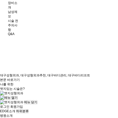
장비소
개
남성제
모
시술 전
주의사
항
Q&A
대구성형외과, 대구성형외과추천, 대구바디관리, 대구바디리프트
본문 바로가기
나를 위한
엣지
있는 시술은?
메뉴
닫기
로그인
회원가입
EDGE소개
하위분류
병원소개