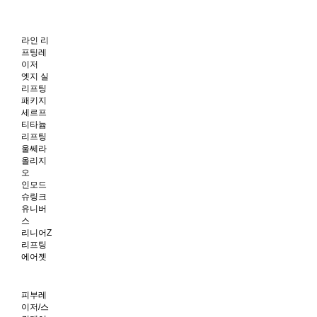
라인 리
프팅레
이저
엣지 실
리프팅
패키지
세르프
티타늄
리프팅
울쎄라
올리지
오
인모드
슈링크
유니버
스
리니어Z
리프팅
에어젯
피부레
이저/스