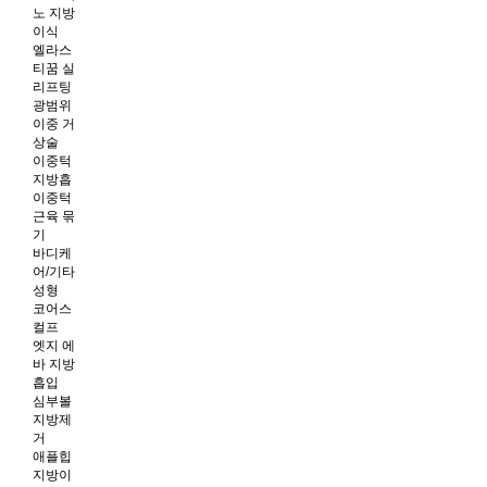
노 지방
이식
엘라스
티꿈 실
리프팅
광범위
이중 거
상술
이중턱
지방흡
이중턱
근육 묶
기
바디케
어/기타
성형
코어스
컬프
엣지 에
바 지방
흡입
심부볼
지방제
거
애플힙
지방이