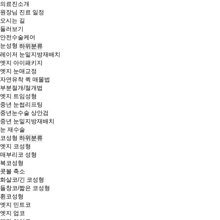
의료진소개
원장님 진료 일정
오시는 길
둘러보기
안전수술케어
눈성형
하위분류
레이저 눈밑지방재배치
엣지 아이패키지
엣지 눈매교정
자연유착 퀵 매몰법
부분절개/절개법
엣지 트임성형
중년 눈썹리프팅
중년눈수술 상안검
중년 눈밑지방재배치
눈 재수술
코성형
하위분류
엣지 코성형
매부리코 성형
복코성형
콧볼 축소
화살코/긴 코성형
들창코/짧은 코성형
휜코성형
엣지 민트코
엣지 업코