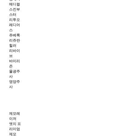
메디컬
스킨부
스터
리투오
레디어
스
쥬베룩
리쥬란
힐러
리바이
브
바이리
즌
물광주
사
영양주
사
제모레
이저
엣지 프
리미엄
제모