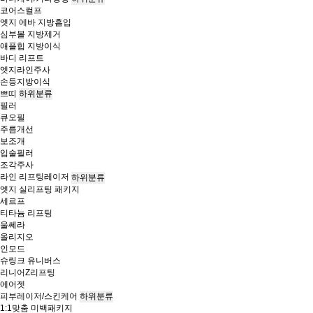
코어스컬프
엣지 에바 지방흡입
심부볼 지방제거
애플힙 지방이식
바디 리프트
엣지라인주사
손등지방이식
쁘띠
하위분류
필러
큐오필
주름개선
보조개
입술필러
조각주사
라인 리프팅레이저
하위분류
엣지 실리프팅 패키지
세르프
티타늄 리프팅
울쎄라
올리지오
인모드
슈링크 유니버스
리니어Z리프팅
에어젯
피부레이저/스킨케어
하위분류
1:1맞춤 미백패키지