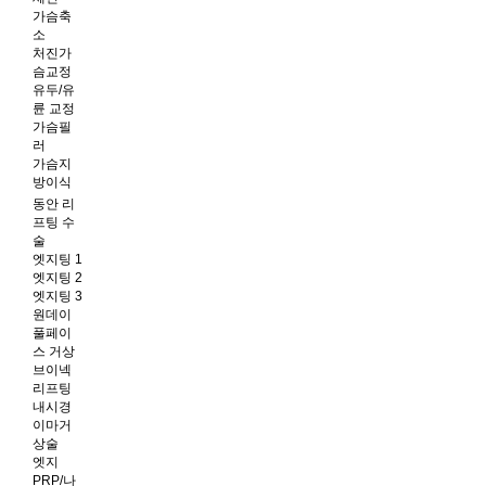
가슴축
소
처진가
슴교정
유두/유
륜 교정
가슴필
러
가슴지
방이식
동안 리
프팅 수
술
엣지팅 1
엣지팅 2
엣지팅 3
원데이
풀페이
스 거상
브이넥
리프팅
내시경
이마거
상술
엣지
PRP/나