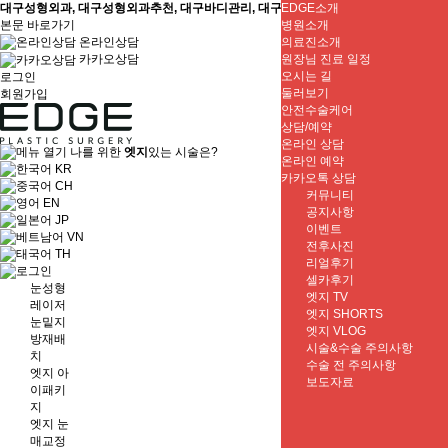
대구성형외과, 대구성형외과추천, 대구바디관리, 대구바디리프트
EDGE소개
본문 바로가기
병원소개
온라인상담
의료진소개
원장님 진료 일정
카카오상담
오시는 길
로그인
둘러보기
회원가입
안전수술케어
상담/예약
온라인 상담
나를 위한
엣지
있는 시술은?
온라인 예약
KR
카카오톡 상담
CH
커뮤니티
EN
공지사항
JP
이벤트
VN
전후사진
TH
리얼후기
셀카후기
눈성형
엣지 TV
레이저
엣지 SHORTS
눈밑지
엣지 VLOG
방재배
시술&수술 주의사항
치
수술 전 주의사항
엣지 아
보도자료
이패키
지
엣지 눈
매교정