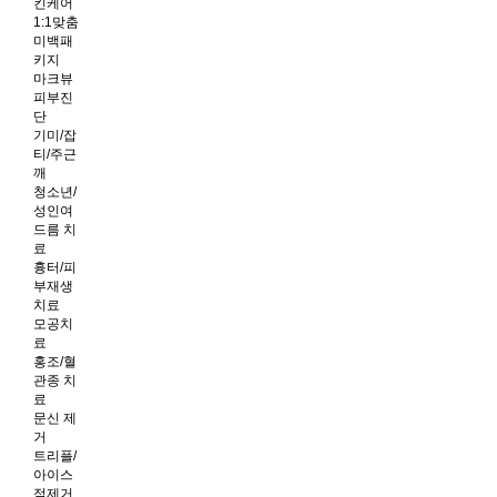
킨케어
1:1맞춤
미백패
키지
마크뷰
피부진
단
기미/잡
티/주근
깨
청소년/
성인여
드름 치
료
흉터/피
부재생
치료
모공치
료
홍조/혈
관종 치
료
문신 제
거
트리플/
아이스
점제거