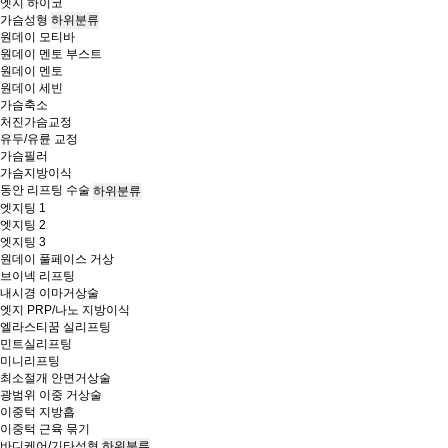
엣지 하이코
가슴성형
하위분류
원데이 모티바
원데이 멘토 부스트
원데이 멘토
원데이 세빈
가슴축소
처진가슴교정
유두/유륜 교정
가슴필러
가슴지방이식
동안 리프팅 수술
하위분류
엣지팅 1
엣지팅 2
엣지팅 3
원데이 풀페이스 거상
브이넥 리프팅
내시경 이마거상술
엣지 PRP/나노 지방이식
엘라스티꿈 실리프팅
민트실리프팅
미니리프팅
최소절개 안면거상술
광범위 이중 거상술
이중턱 지방흡
이중턱 근육 묶기
바디케어/기타성형
하위분류