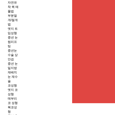
자연유
착 퀵 매
몰법
부분절
개/절개
법
엣지 트
임성형
중년 눈
썹리프
팅
중년눈
수술 상
안검
중년 눈
밑지방
재배치
눈 재수
술
코성형
엣지 코
성형
매부리
코 성형
복코성
형