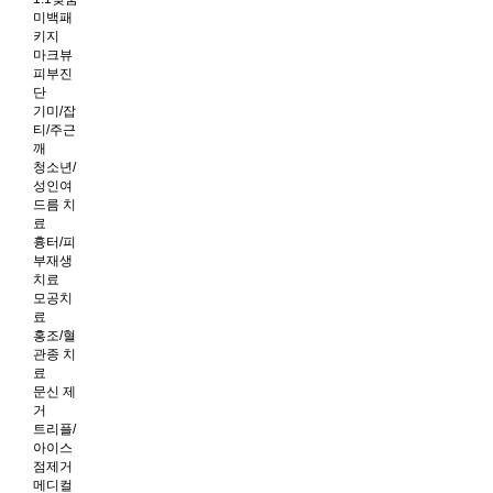
미백패
키지
마크뷰
피부진
단
기미/잡
티/주근
깨
청소년/
성인여
드름 치
료
흉터/피
부재생
치료
모공치
료
홍조/혈
관종 치
료
문신 제
거
트리플/
아이스
점제거
메디컬