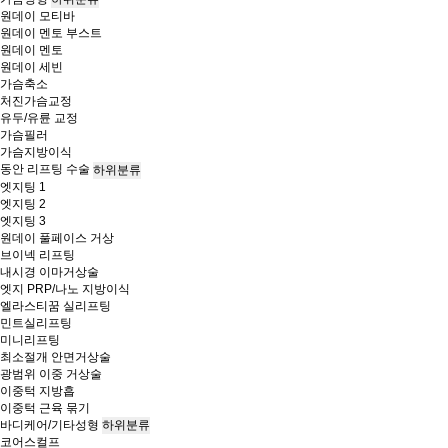
원데이 모티바
원데이 멘토 부스트
원데이 멘토
원데이 세빈
가슴축소
처진가슴교정
유두/유륜 교정
가슴필러
가슴지방이식
동안 리프팅 수술
하위분류
엣지팅 1
엣지팅 2
엣지팅 3
원데이 풀페이스 거상
브이넥 리프팅
내시경 이마거상술
엣지 PRP/나노 지방이식
엘라스티꿈 실리프팅
민트실리프팅
미니리프팅
최소절개 안면거상술
광범위 이중 거상술
이중턱 지방흡
이중턱 근육 묶기
바디케어/기타성형
하위분류
코어스컬프