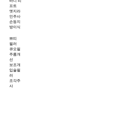
바디 리
프트
엣지라
인주사
손등지
방이식
쁘띠
필러
큐오필
주름개
선
보조개
입술필
러
조각주
사