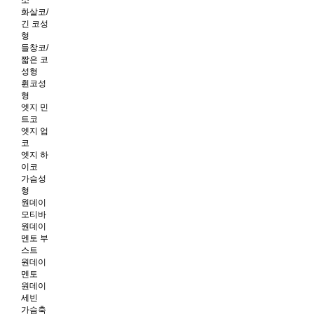
화살코/
긴 코성
형
들창코/
짧은 코
성형
휜코성
형
엣지 민
트코
엣지 업
코
엣지 하
이코
가슴성
형
원데이
모티바
원데이
멘토 부
스트
원데이
멘토
원데이
세빈
가슴축