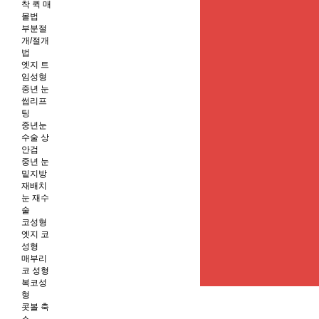
착 퀵 매
몰법
부분절
개/절개
법
엣지 트
임성형
중년 눈
썹리프
팅
중년눈
수술 상
안검
중년 눈
밑지방
재배치
눈 재수
술
코성형
엣지 코
성형
매부리
코 성형
복코성
형
콧볼 축
소