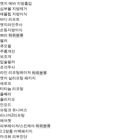
엣지 에바 지방흡입
심부볼 지방제거
애플힙 지방이식
바디 리프트
엣지라인주사
손등지방이식
쁘띠
하위분류
필러
큐오필
주름개선
보조개
입술필러
조각주사
라인 리프팅레이저
하위분류
엣지 실리프팅 패키지
세르프
티타늄 리프팅
울쎄라
올리지오
인모드
슈링크 유니버스
리니어Z리프팅
에어젯
피부레이저/스킨케어
하위분류
1:1맞춤 미백패키지
마크뷰 피부진단