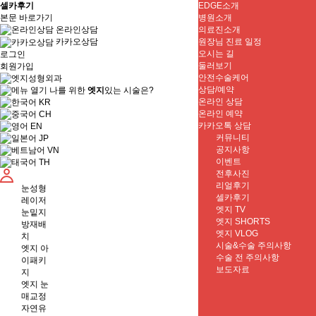
셀카후기
EDGE소개
본문 바로가기
병원소개
온라인상담
의료진소개
원장님 진료 일정
카카오상담
오시는 길
로그인
둘러보기
회원가입
안전수술케어
상담/예약
나를 위한
엣지
있는 시술은?
온라인 상담
KR
온라인 예약
CH
카카오톡 상담
EN
커뮤니티
JP
공지사항
VN
이벤트
TH
전후사진
리얼후기
눈성형
셀카후기
레이저
엣지 TV
눈밑지
엣지 SHORTS
방재배
엣지 VLOG
치
시술&수술 주의사항
엣지 아
수술 전 주의사항
이패키
보도자료
지
엣지 눈
매교정
자연유