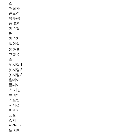
소
처진가
슴교정
유두/유
륜 교정
가슴필
러
가슴지
방이식
동안 리
프팅 수
술
엣지팅 1
엣지팅 2
엣지팅 3
원데이
풀페이
스 거상
브이넥
리프팅
내시경
이마거
상술
엣지
PRP/나
노 지방