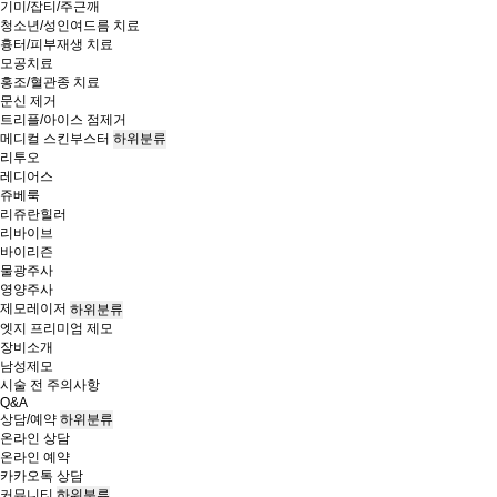
기미/잡티/주근깨
청소년/성인여드름 치료
흉터/피부재생 치료
모공치료
홍조/혈관종 치료
문신 제거
트리플/아이스 점제거
메디컬 스킨부스터
하위분류
리투오
레디어스
쥬베룩
리쥬란힐러
리바이브
바이리즌
물광주사
영양주사
제모레이저
하위분류
엣지 프리미엄 제모
장비소개
남성제모
시술 전 주의사항
Q&A
상담/예약
하위분류
온라인 상담
온라인 예약
카카오톡 상담
커뮤니티
하위분류