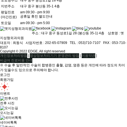
도로명주소
대구 중구 동성로1길 28 4층
지번주소
대구 중구 봉산동 35-1 4층
평일진료
am 09:30 - pm 9:00
공휴일 휴진 별도안내
(야간진료)
토요일
am 09:30 - pm 5:00
주소 : 대구 중구 동성로1길 28 (봉산동 35-1) 4층 상호명 : 엣
지성형외과의원
대표자 : 최동식ㅤ 사업자번호 : 202-65-07909ㅤ TEL : 053)710-7107ㅤ FAX : 053-710-
8107
Copyright © 2022 EDGE, All right reserved
|
|
|
개인정보처리방침
영상정보처리기기 운영관리 방침
이용약관
비급여 진료비용 안내
※ 수술 후 일반적인 수술의 합병증인 출혈, 감염, 염증 등은 개인에 따라 정도의 차이
가 있을수도 있으므로 주의해야 합니다.
로그인
회원가입
이벤트
전후 사진
오시는길
네이버톡톡