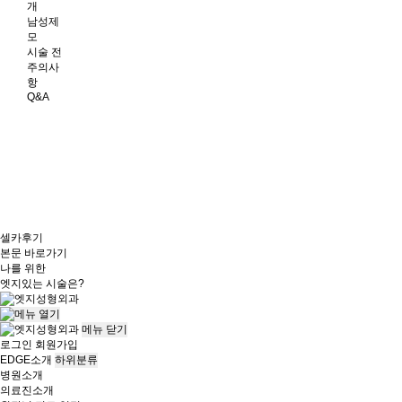
개
남성제
모
시술 전
주의사
항
Q&A
셀카후기
본문 바로가기
나를 위한
엣지
있는 시술은?
메뉴
닫기
로그인
회원가입
EDGE소개
하위분류
병원소개
의료진소개