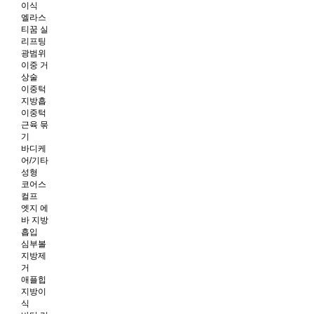
이식
엘라스
티꿈 실
리프팅
광범위
이중 거
상술
이중턱
지방흡
이중턱
근육 묶
기
바디케
어/기타
성형
코어스
컬프
엣지 에
바 지방
흡입
심부볼
지방제
거
애플힙
지방이
식