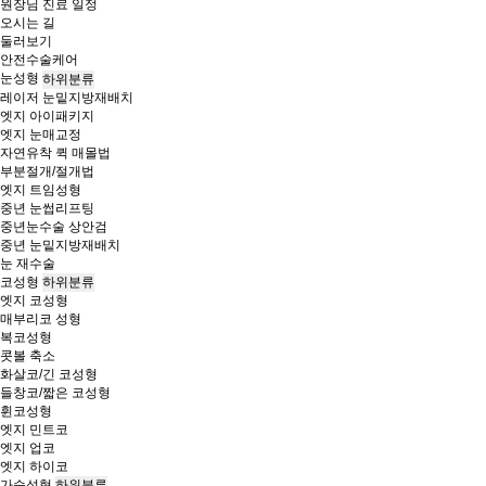
원장님 진료 일정
오시는 길
둘러보기
안전수술케어
눈성형
하위분류
레이저 눈밑지방재배치
엣지 아이패키지
엣지 눈매교정
자연유착 퀵 매몰법
부분절개/절개법
엣지 트임성형
중년 눈썹리프팅
중년눈수술 상안검
중년 눈밑지방재배치
눈 재수술
코성형
하위분류
엣지 코성형
매부리코 성형
복코성형
콧볼 축소
화살코/긴 코성형
들창코/짧은 코성형
휜코성형
엣지 민트코
엣지 업코
엣지 하이코
가슴성형
하위분류