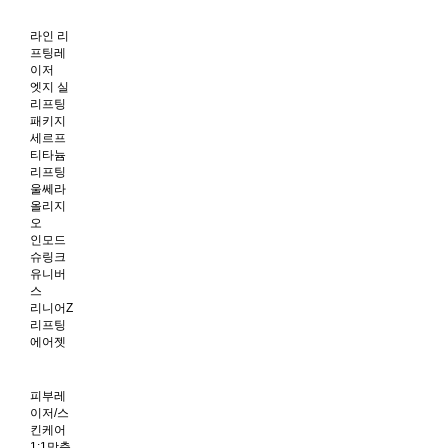
라인 리
프팅레
이저
엣지 실
리프팅
패키지
세르프
티타늄
리프팅
울쎄라
올리지
오
인모드
슈링크
유니버
스
리니어Z
리프팅
에어젯
피부레
이저/스
킨케어
1:1맞춤