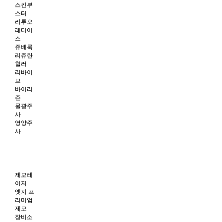
스킨부
스터
리투오
레디어
스
쥬베룩
리쥬란
힐러
리바이
브
바이리
즌
물광주
사
영양주
사
제모레
이저
엣지 프
리미엄
제모
장비소