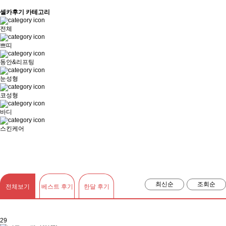
셀카후기 카테고리
전체
쁘띠
동안&리프팅
눈성형
코성형
바디
스킨케어
최신순
조회순
전체보기
베스트 후기
한달 후기
29