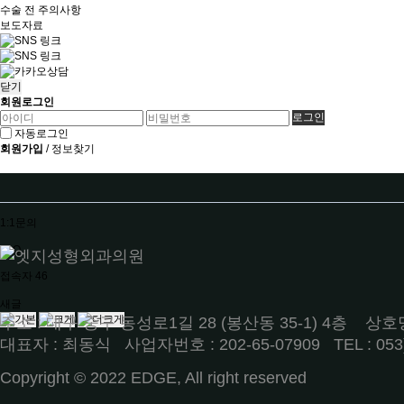
수술 전 주의사항
보도자료
닫기
회원로그인
자동로그인
회원가입
/
정보찾기
1:1문의
FAQ
접속자
46
새글
주소 : 대구 중구 동성로1길 28 (봉산동 35-1) 4층 
대표자 : 최동식ㅤ 사업자번호 : 202-65-07909ㅤ TEL : 053)71
Copyright © 2022 EDGE, All right reserved