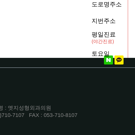
도로명주소
지번주소
평일진료
(야간진료)
토요일
상호명 : 엣지성형외과의원
0-7107ㅤ FAX : 053-710-8107