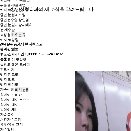
부분절개/절개법
엣지 성형외과의 새 소식을 알려드립니다.
엣지 트임성형
중년 눈썹리프팅
중년눈수술 상안검
중년 눈밑지방재배치
눈 재수술
코성형
하위분류
엣지 코성형
2023 대구 국제 뷰티엑스코
매부리코 성형
페이지 정보
복코성형
최고관리자
0건
1,099회
23-05-24 14:32
콧볼 축소
본문
화살코/긴 코성형
들창코/짧은 코성형
휜코성형
엣지 민트코
엣지 업코
엣지 하이코
가슴성형
하위분류
원데이 모티바
원데이 멘토 부스트
원데이 멘토
원데이 세빈
가슴축소
처진가슴교정
유두/유륜 교정
가슴필러