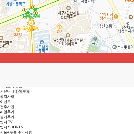
리투오
레디어스
쥬베룩
리쥬란힐러
리바이브
바이리즌
물광주사
영양주사
제모레이저
하위분류
엣지 프리미엄 제모
장비소개
남성제모
시술 전 주의사항
Q&A
상담/예약
하위분류
온라인 상담
온라인 예약
카카오톡 상담
커뮤니티
하위분류
공지사항
이벤트
전후사진
리얼후기
셀카후기
엣지 TV
엣지 SHORTS
시술&수술 주의사항