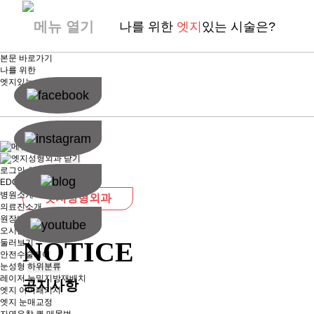
나를 위한
엣지
있는 시술은?
본문 바로가기
나를 위한
엣지
있는 시술은?
닫기
로그인
회원가입
EDGE소개
하위분류
병원소개
엣지성형외과
의료진소개
원장님 진료 일정
오시는 길
NOTICE
둘러보기
안전수술케어
눈성형
하위분류
레이저 눈밑지방재배치
공지사항
엣지 아이패키지
엣지 눈매교정
자연유착 퀵 매몰법