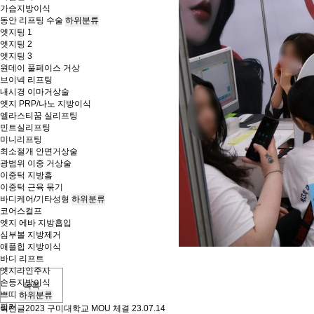
가슴지방이식
동안 리프팅 수술
하위분류
엣지팅 1
엣지팅 2
엣지팅 3
원데이 풀페이스 거상
브이넥 리프팅
내시경 이마거상술
엣지 PRP/나노 지방이식
엘라스티꿈 실리프팅
민트실리프팅
미니리프팅
최소절개 안면거상술
광범위 이중 거상술
이중턱 지방흡
이중턱 근육 묶기
바디케어/기타성형
하위분류
코어스컬프
엣지 에바 지방흡입
심부볼 지방제거
애플힙 지방이식
바디 리프트
엣지라인주사
손등지방이식
목록
쁘띠
하위분류
필러
이전글
2023 구미대학교 MOU 체결
23.07.14