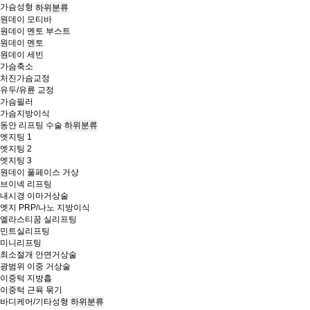
가슴성형
하위분류
원데이 모티바
원데이 멘토 부스트
원데이 멘토
원데이 세빈
가슴축소
처진가슴교정
유두/유륜 교정
가슴필러
가슴지방이식
동안 리프팅 수술
하위분류
엣지팅 1
엣지팅 2
엣지팅 3
원데이 풀페이스 거상
브이넥 리프팅
내시경 이마거상술
엣지 PRP/나노 지방이식
엘라스티꿈 실리프팅
민트실리프팅
미니리프팅
최소절개 안면거상술
광범위 이중 거상술
이중턱 지방흡
이중턱 근육 묶기
바디케어/기타성형
하위분류