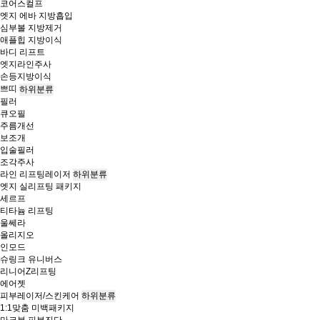
코어스컬프
엣지 에바 지방흡입
심부볼 지방제거
애플힙 지방이식
바디 리프트
엣지라인주사
손등지방이식
쁘띠
하위분류
필러
큐오필
주름개선
보조개
입술필러
조각주사
라인 리프팅레이저
하위분류
엣지 실리프팅 패키지
세르프
티타늄 리프팅
울쎄라
올리지오
인모드
슈링크 유니버스
리니어Z리프팅
에어젯
피부레이저/스킨케어
하위분류
1:1맞춤 미백패키지