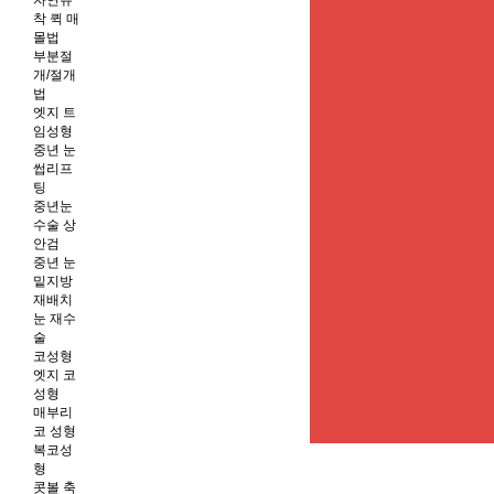
자연유
착 퀵 매
몰법
부분절
개/절개
법
엣지 트
임성형
중년 눈
썹리프
팅
중년눈
수술 상
안검
중년 눈
밑지방
재배치
눈 재수
술
코성형
엣지 코
성형
매부리
코 성형
복코성
형
콧볼 축