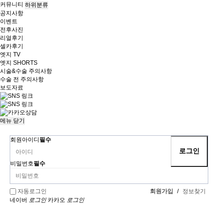
커뮤니티
하위분류
공지사항
이벤트
전후사진
리얼후기
셀카후기
엣지 TV
엣지 SHORTS
시술&수술 주의사항
수술 전 주의사항
보도자료
메뉴
닫기
회원아이디
필수
비밀번호
필수
회원가입
/
정보찾기
자동로그인
네이버
로그인
카카오
로그인