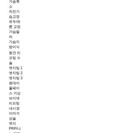
가슴축
소
처진가
슴교정
유두/유
륜 교정
가슴필
러
가슴지
방이식
동안 리
프팅 수
술
엣지팅 1
엣지팅 2
엣지팅 3
원데이
풀페이
스 거상
브이넥
리프팅
내시경
이마거
상술
엣지
PRP/나