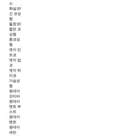
소
화살코/
긴 코성
형
들창코/
짧은 코
성형
휜코성
형
엣지 민
트코
엣지 업
코
엣지 하
이코
가슴성
형
원데이
모티바
원데이
멘토 부
스트
원데이
멘토
원데이
세빈