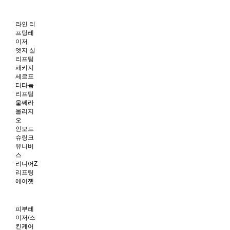
라인 리
프팅레
이저
엣지 실
리프팅
패키지
세르프
티타늄
리프팅
울쎄라
올리지
오
인모드
슈링크
유니버
스
리니어Z
리프팅
에어젯
피부레
이저/스
킨케어