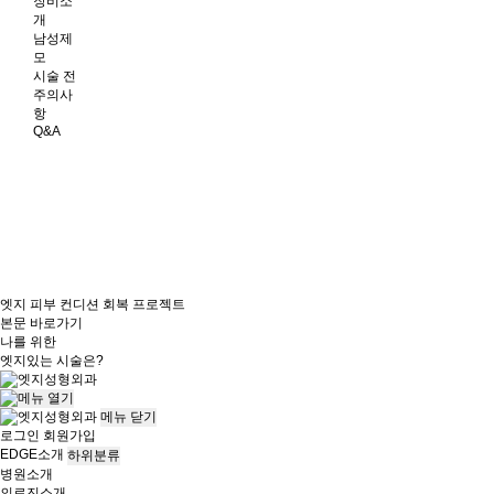
장비소
개
남성제
모
시술 전
주의사
항
Q&A
엣지 피부 컨디션 회복 프로젝트
본문 바로가기
나를 위한
엣지
있는 시술은?
메뉴
닫기
로그인
회원가입
EDGE소개
하위분류
병원소개
의료진소개