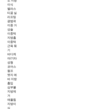
노 지방
이식
엘라스
티꿈 실
리프팅
광범위
이중 거
상술
이중턱
지방흡
이중턱
근육 묶
기
바디케
어/기타
성형
코어스
컬프
엣지 에
바 지방
흡입
심부볼
지방제
거
애플힙
지방이
식