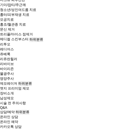
마크뷰 피부진단
기미/잡티/주근깨
청소년/성인여드름 치료
흉터/피부재생 치료
모공치료
홍조/혈관종 치료
문신 제거
트리플/아이스 점제거
메디컬 스킨부스터
하위분류
리투오
레디어스
쥬베룩
리쥬란힐러
리바이브
바이리즌
물광주사
영양주사
제모레이저
하위분류
엣지 프리미엄 제모
장비소개
남성제모
시술 전 주의사항
Q&A
상담/예약
하위분류
온라인 상담
온라인 예약
카카오톡 상담