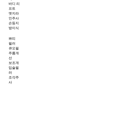
바디 리
프트
엣지라
인주사
손등지
방이식
쁘띠
필러
큐오필
주름개
선
보조개
입술필
러
조각주
사