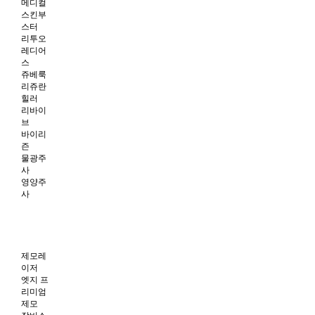
메디컬
스킨부
스터
리투오
레디어
스
쥬베룩
리쥬란
힐러
리바이
브
바이리
즌
물광주
사
영양주
사
제모레
이저
엣지 프
리미엄
제모