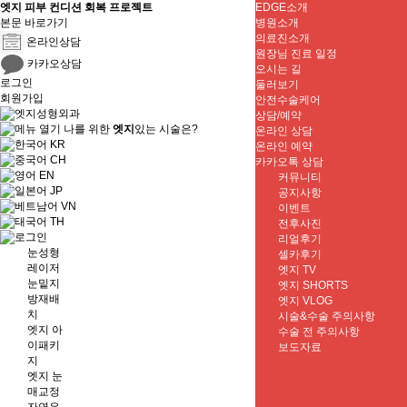
엣지 피부 컨디션 회복 프로젝트
EDGE소개
본문 바로가기
병원소개
의료진소개
온라인상담
원장님 진료 일정
카카오상담
오시는 길
로그인
둘러보기
회원가입
안전수술케어
상담/예약
나를 위한
엣지
있는 시술은?
온라인 상담
KR
온라인 예약
CH
카카오톡 상담
EN
커뮤니티
JP
공지사항
VN
이벤트
TH
전후사진
리얼후기
눈성형
셀카후기
레이저
엣지 TV
눈밑지
엣지 SHORTS
방재배
엣지 VLOG
치
시술&수술 주의사항
엣지 아
수술 전 주의사항
이패키
보도자료
지
엣지 눈
매교정