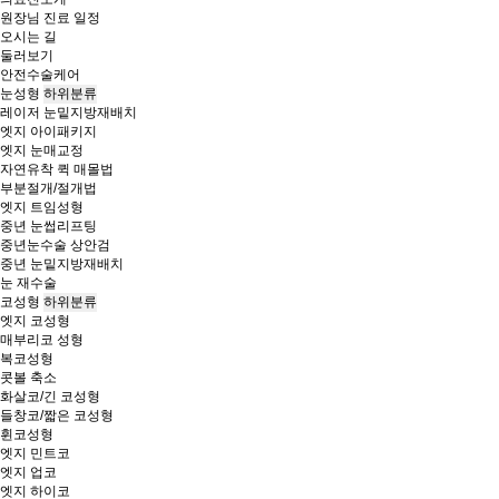
원장님 진료 일정
오시는 길
둘러보기
안전수술케어
눈성형
하위분류
레이저 눈밑지방재배치
엣지 아이패키지
엣지 눈매교정
자연유착 퀵 매몰법
부분절개/절개법
엣지 트임성형
중년 눈썹리프팅
중년눈수술 상안검
중년 눈밑지방재배치
눈 재수술
코성형
하위분류
엣지 코성형
매부리코 성형
복코성형
콧볼 축소
화살코/긴 코성형
들창코/짧은 코성형
휜코성형
엣지 민트코
엣지 업코
엣지 하이코