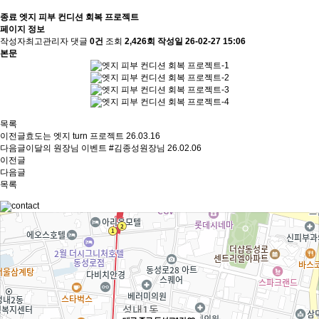
종료
엣지 피부 컨디션 회복 프로젝트
페이지 정보
작성자
최고관리자
댓글
0건
조회
2,426회
작성일
26-02-27 15:06
본문
목록
이전글
효도는 엣지 turn 프로젝트
26.03.16
다음글
이달의 원장님 이벤트 #김종성원장님
26.02.06
이전글
다음글
목록