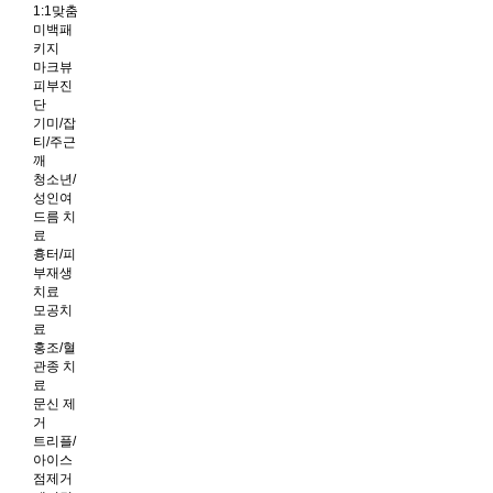
1:1맞춤
미백패
키지
마크뷰
피부진
단
기미/잡
티/주근
깨
청소년/
성인여
드름 치
료
흉터/피
부재생
치료
모공치
료
홍조/혈
관종 치
료
문신 제
거
트리플/
아이스
점제거