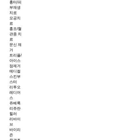
흉터/피
부재생
치료
모공치
료
홍조/혈
관종 치
료
문신 제
거
트리플/
아이스
점제거
메디컬
스킨부
스터
리투오
레디어
스
쥬베룩
리쥬란
힐러
리바이
브
바이리
즌