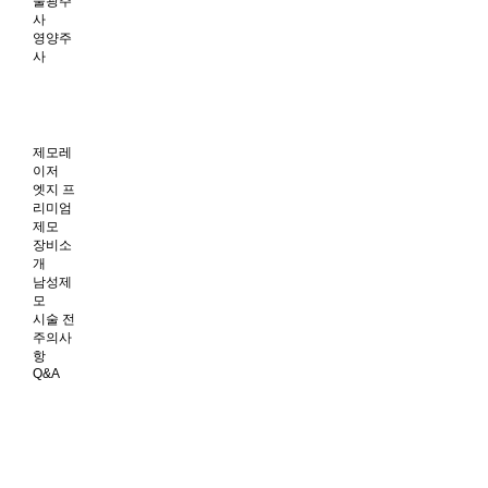
물광주
사
영양주
사
제모레
이저
엣지 프
리미엄
제모
장비소
개
남성제
모
시술 전
주의사
항
Q&A