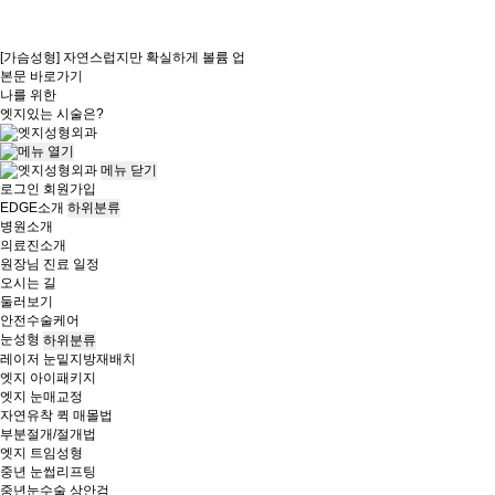
[가슴성형] 자연스럽지만 확실하게 볼륨 업
본문 바로가기
나를 위한
엣지
있는 시술은?
메뉴
닫기
로그인
회원가입
EDGE소개
하위분류
병원소개
의료진소개
원장님 진료 일정
오시는 길
둘러보기
안전수술케어
눈성형
하위분류
레이저 눈밑지방재배치
엣지 아이패키지
엣지 눈매교정
자연유착 퀵 매몰법
부분절개/절개법
엣지 트임성형
중년 눈썹리프팅
중년눈수술 상안검