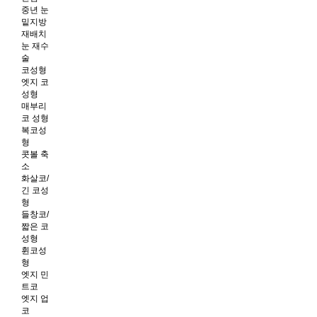
중년 눈
밑지방
재배치
눈 재수
술
코성형
엣지 코
성형
매부리
코 성형
복코성
형
콧볼 축
소
화살코/
긴 코성
형
들창코/
짧은 코
성형
휜코성
형
엣지 민
트코
엣지 업
코