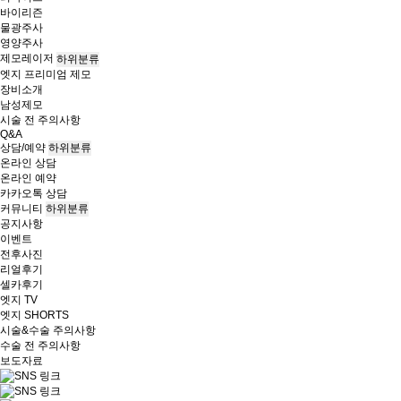
바이리즌
물광주사
영양주사
제모레이저
하위분류
엣지 프리미엄 제모
장비소개
남성제모
시술 전 주의사항
Q&A
상담/예약
하위분류
온라인 상담
온라인 예약
카카오톡 상담
커뮤니티
하위분류
공지사항
이벤트
전후사진
리얼후기
셀카후기
엣지 TV
엣지 SHORTS
시술&수술 주의사항
수술 전 주의사항
보도자료