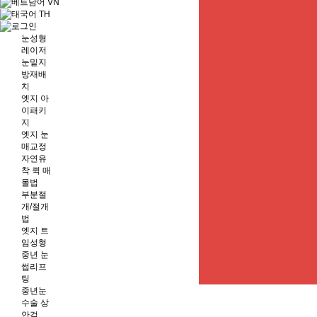
VN
TH
눈성형
레이저
눈밑지
방재배
치
엣지 아
이패키
지
엣지 눈
매교정
자연유
착 퀵 매
몰법
부분절
개/절개
법
엣지 트
임성형
중년 눈
썹리프
팅
중년눈
수술 상
안검