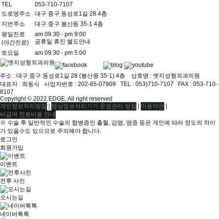
TEL
053-710-7107
도로명주소
대구 중구 동성로1길 28 4층
지번주소
대구 중구 봉산동 35-1 4층
평일진료
am 09:30 - pm 9:00
공휴일 휴진 별도안내
(야간진료)
토요일
am 09:30 - pm 5:00
주소 : 대구 중구 동성로1길 28 (봉산동 35-1) 4층 상호명 : 엣지성형외과의원
대표자 : 최동식ㅤ 사업자번호 : 202-65-07909ㅤ TEL : 053)710-7107ㅤ FAX : 053-710-
8107
Copyright © 2022 EDGE, All right reserved
|
|
|
개인정보처리방침
영상정보처리기기 운영관리 방침
이용약관
비급여 진료비용 안내
※ 수술 후 일반적인 수술의 합병증인 출혈, 감염, 염증 등은 개인에 따라 정도의 차이
가 있을수도 있으므로 주의해야 합니다.
로그인
회원가입
이벤트
전후 사진
오시는길
네이버톡톡