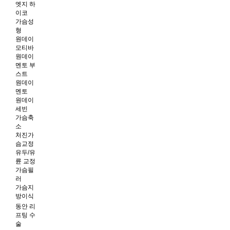
엣지 하
이코
가슴성
형
원데이
모티바
원데이
멘토 부
스트
원데이
멘토
원데이
세빈
가슴축
소
처진가
슴교정
유두/유
륜 교정
가슴필
러
가슴지
방이식
동안 리
프팅 수
술