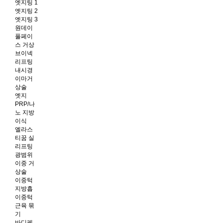
엣지팅 1
엣지팅 2
엣지팅 3
원데이
풀페이
스 거상
브이넥
리프팅
내시경
이마거
상술
엣지
PRP/나
노 지방
이식
엘라스
티꿈 실
리프팅
광범위
이중 거
상술
이중턱
지방흡
이중턱
근육 묶
기
바디케