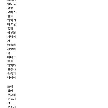
어/기타
성형
코어스
컬프
엣지 에
바 지방
흡입
심부볼
지방제
거
애플힙
지방이
식
바디 리
프트
엣지라
인주사
손등지
방이식
쁘띠
필러
큐오필
주름개
선
보조개