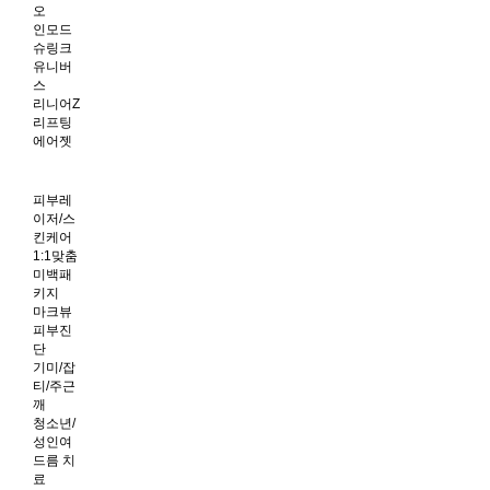
오
인모드
슈링크
유니버
스
리니어Z
리프팅
에어젯
피부레
이저/스
킨케어
1:1맞춤
미백패
키지
마크뷰
피부진
단
기미/잡
티/주근
깨
청소년/
성인여
드름 치
료