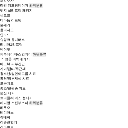
조각주사
라인 리프팅레이저
하위분류
엣지 실리프팅 패키지
세르프
티타늄 리프팅
울쎄라
올리지오
인모드
슈링크 유니버스
리니어Z리프팅
에어젯
피부레이저/스킨케어
하위분류
1:1맞춤 미백패키지
마크뷰 피부진단
기미/잡티/주근깨
청소년/성인여드름 치료
흉터/피부재생 치료
모공치료
홍조/혈관종 치료
문신 제거
트리플/아이스 점제거
메디컬 스킨부스터
하위분류
리투오
레디어스
쥬베룩
리쥬란힐러
리바이브