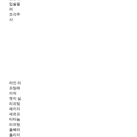
입술필
러
조각주
사
라인 리
프팅레
이저
엣지 실
리프팅
패키지
세르프
티타늄
리프팅
울쎄라
올리지