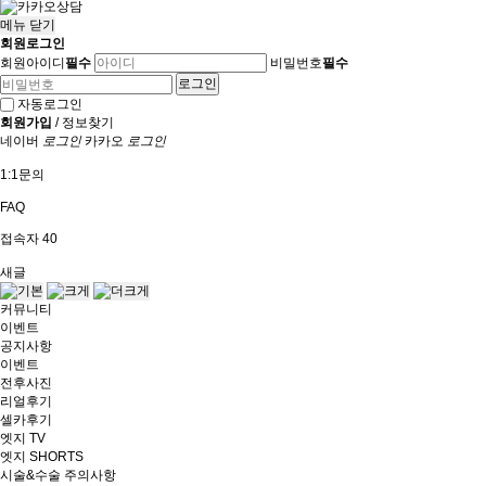
메뉴
닫기
회원로그인
회원아이디
필수
비밀번호
필수
자동로그인
회원가입
/
정보찾기
네이버
로그인
카카오
로그인
1:1문의
FAQ
접속자
40
새글
커뮤니티
이벤트
공지사항
이벤트
전후사진
리얼후기
셀카후기
엣지 TV
엣지 SHORTS
시술&수술 주의사항