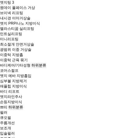
엣지팅 3
원데이 풀페이스 거상
브이넥 리프팅
내시경 이마거상술
엣지 PRP/나노 지방이식
엘라스티꿈 실리프팅
민트실리프팅
미니리프팅
최소절개 안면거상술
광범위 이중 거상술
이중턱 지방흡
이중턱 근육 묶기
바디케어/기타성형
하위분류
코어스컬프
엣지 에바 지방흡입
심부볼 지방제거
애플힙 지방이식
바디 리프트
엣지라인주사
손등지방이식
쁘띠
하위분류
필러
큐오필
주름개선
보조개
입술필러