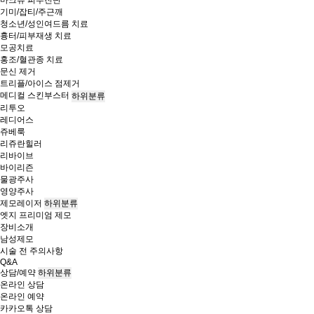
마크뷰 피부진단
기미/잡티/주근깨
청소년/성인여드름 치료
흉터/피부재생 치료
모공치료
홍조/혈관종 치료
문신 제거
트리플/아이스 점제거
메디컬 스킨부스터
하위분류
리투오
레디어스
쥬베룩
리쥬란힐러
리바이브
바이리즌
물광주사
영양주사
제모레이저
하위분류
엣지 프리미엄 제모
장비소개
남성제모
시술 전 주의사항
Q&A
상담/예약
하위분류
온라인 상담
온라인 예약
카카오톡 상담