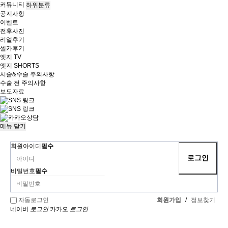
커뮤니티
하위분류
공지사항
이벤트
전후사진
리얼후기
셀카후기
엣지 TV
엣지 SHORTS
시술&수술 주의사항
수술 전 주의사항
보도자료
메뉴
닫기
회원아이디
필수
비밀번호
필수
회원가입
/
정보찾기
자동로그인
네이버
로그인
카카오
로그인