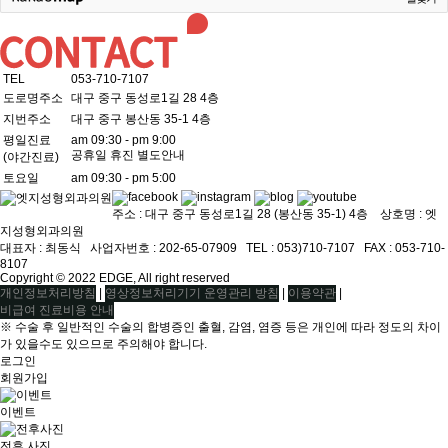
TEL
053-710-7107
도로명주소
대구 중구 동성로1길 28 4층
지번주소
대구 중구 봉산동 35-1 4층
평일진료
am 09:30 - pm 9:00
공휴일 휴진 별도안내
(야간진료)
토요일
am 09:30 - pm 5:00
주소 : 대구 중구 동성로1길 28 (봉산동 35-1) 4층 상호명 : 엣
지성형외과의원
대표자 : 최동식ㅤ 사업자번호 : 202-65-07909ㅤ TEL : 053)710-7107ㅤ FAX : 053-710-
8107
Copyright © 2022 EDGE, All right reserved
|
|
|
개인정보처리방침
영상정보처리기기 운영관리 방침
이용약관
비급여 진료비용 안내
※ 수술 후 일반적인 수술의 합병증인 출혈, 감염, 염증 등은 개인에 따라 정도의 차이
가 있을수도 있으므로 주의해야 합니다.
로그인
회원가입
이벤트
전후 사진