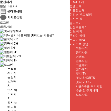
문신제거
EDGE소개
본문 바로가기
병원소개
의료진소개
온라인상담
원장님 진료 일정
카카오상담
오시는 길
로그인
둘러보기
회원가입
안전수술케어
상담/예약
나를 위한
엣지
있는 시술은?
온라인 상담
KR
온라인 예약
CH
카카오톡 상담
EN
커뮤니티
JP
공지사항
VN
이벤트
TH
전후사진
리얼후기
눈성형
셀카후기
레이저
엣지 TV
눈밑지
엣지 SHORTS
방재배
엣지 VLOG
치
시술&수술 주의사항
엣지 아
수술 전 주의사항
이패키
보도자료
지
엣지 눈
매교정