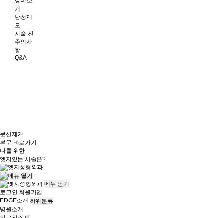
장비소
개
남성제
모
시술 전
주의사
항
Q&A
문신제거
본문 바로가기
나를 위한
엣지
있는 시술은?
메뉴
닫기
로그인
회원가입
EDGE소개
하위분류
병원소개
의료진소개