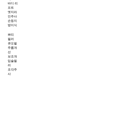
바디 리
프트
엣지라
인주사
손등지
방이식
쁘띠
필러
큐오필
주름개
선
보조개
입술필
러
조각주
사