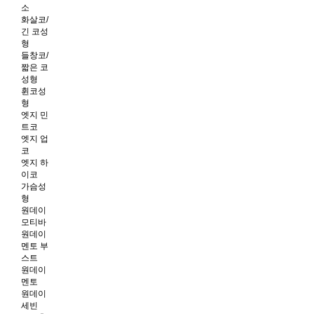
소
화살코/
긴 코성
형
들창코/
짧은 코
성형
휜코성
형
엣지 민
트코
엣지 업
코
엣지 하
이코
가슴성
형
원데이
모티바
원데이
멘토 부
스트
원데이
멘토
원데이
세빈