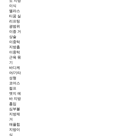
노 지방
이식
엘라스
티꿈 실
리프팅
광범위
이중 거
상술
이중턱
지방흡
이중턱
근육 묶
기
바디케
어/기타
성형
코어스
컬프
엣지 에
바 지방
흡입
심부볼
지방제
거
애플힙
지방이
식