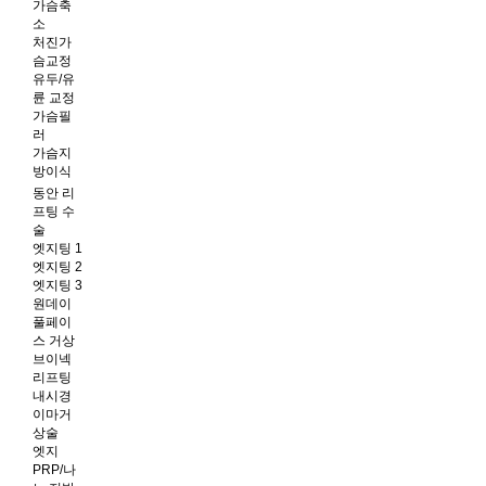
가슴축
소
처진가
슴교정
유두/유
륜 교정
가슴필
러
가슴지
방이식
동안 리
프팅 수
술
엣지팅 1
엣지팅 2
엣지팅 3
원데이
풀페이
스 거상
브이넥
리프팅
내시경
이마거
상술
엣지
PRP/나