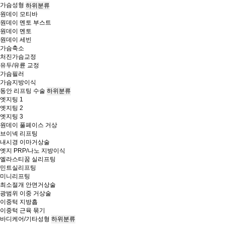
가슴성형
하위분류
원데이 모티바
원데이 멘토 부스트
원데이 멘토
원데이 세빈
가슴축소
처진가슴교정
유두/유륜 교정
가슴필러
가슴지방이식
동안 리프팅 수술
하위분류
엣지팅 1
엣지팅 2
엣지팅 3
원데이 풀페이스 거상
브이넥 리프팅
내시경 이마거상술
엣지 PRP/나노 지방이식
엘라스티꿈 실리프팅
민트실리프팅
미니리프팅
최소절개 안면거상술
광범위 이중 거상술
이중턱 지방흡
이중턱 근육 묶기
바디케어/기타성형
하위분류