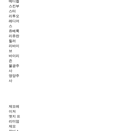
메디컬
스킨부
스터
리투오
레디어
스
쥬베룩
리쥬란
힐러
리바이
브
바이리
즌
물광주
사
영양주
사
제모레
이저
엣지 프
리미엄
제모