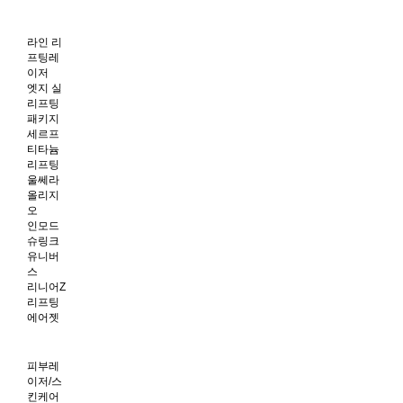
라인 리
프팅레
이저
엣지 실
리프팅
패키지
세르프
티타늄
리프팅
울쎄라
올리지
오
인모드
슈링크
유니버
스
리니어Z
리프팅
에어젯
피부레
이저/스
킨케어