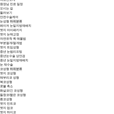
원장님 진료 일정
오시는 길
둘러보기
안전수술케어
눈성형
하위분류
레이저 눈밑지방재배치
엣지 아이패키지
엣지 눈매교정
자연유착 퀵 매몰법
부분절개/절개법
엣지 트임성형
중년 눈썹리프팅
중년눈수술 상안검
중년 눈밑지방재배치
눈 재수술
코성형
하위분류
엣지 코성형
매부리코 성형
복코성형
콧볼 축소
화살코/긴 코성형
들창코/짧은 코성형
휜코성형
엣지 민트코
엣지 업코
엣지 하이코