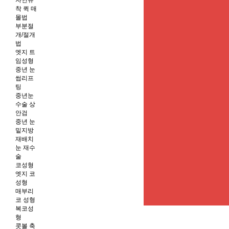
자연유
착 퀵 매
몰법
부분절
개/절개
법
엣지 트
임성형
중년 눈
썹리프
팅
중년눈
수술 상
안검
중년 눈
밑지방
재배치
눈 재수
술
코성형
엣지 코
성형
매부리
코 성형
복코성
형
콧볼 축