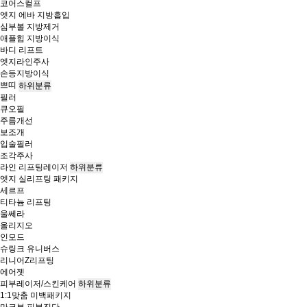
코어스컬프
엣지 에바 지방흡입
심부볼 지방제거
애플힙 지방이식
바디 리프트
엣지라인주사
손등지방이식
쁘띠
하위분류
필러
큐오필
주름개선
보조개
입술필러
조각주사
라인 리프팅레이저
하위분류
엣지 실리프팅 패키지
세르프
티타늄 리프팅
울쎄라
올리지오
인모드
슈링크 유니버스
리니어Z리프팅
에어젯
피부레이저/스킨케어
하위분류
1:1맞춤 미백패키지