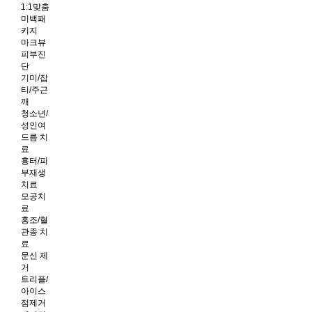
1:1맞춤
미백패
키지
마크뷰
피부진
단
기미/잡
티/주근
깨
청소년/
성인여
드름 치
료
흉터/피
부재생
치료
모공치
료
홍조/혈
관종 치
료
문신 제
거
트리플/
아이스
점제거