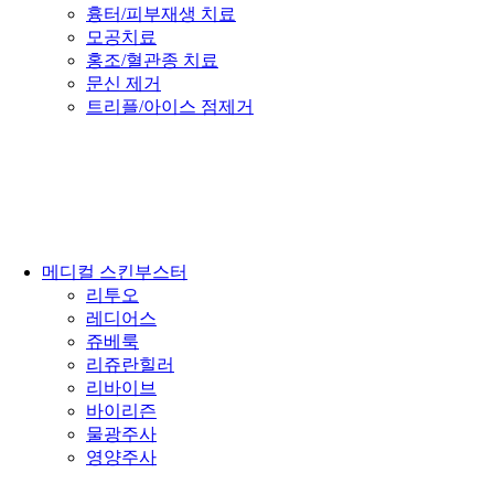
흉터/피부재생 치료
모공치료
홍조/혈관종 치료
문신 제거
트리플/아이스 점제거
메디컬 스킨부스터
리투오
레디어스
쥬베룩
리쥬란힐러
리바이브
바이리즌
물광주사
영양주사