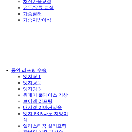
처진가슴교정
유두/유륜 교정
가슴필러
가슴지방이식
동안 리프팅 수술
엣지팅 1
엣지팅 2
엣지팅 3
원데이 풀페이스 거상
브이넥 리프팅
내시경 이마거상술
엣지 PRP/나노 지방이
식
엘라스티꿈 실리프팅