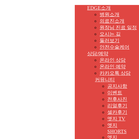
EDGE소개
병원소개
의료진소개
원장님 진료 일정
오시는 길
둘러보기
안전수술케어
상담/예약
온라인 상담
온라인 예약
카카오톡 상담
커뮤니티
공지사항
이벤트
전후사진
리얼후기
셀카후기
엣지 TV
엣지
SHORTS
엣지