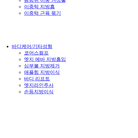
광범위 이중 거상술
이중턱 지방흡
이중턱 근육 묶기
바디케어/기타성형
코어스컬프
엣지 에바 지방흡입
심부볼 지방제거
애플힙 지방이식
바디 리프트
엣지라인주사
손등지방이식