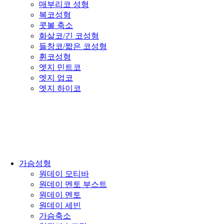
매부리코 성형
복코성형
콧볼 축소
화살코/긴 코성형
들창코/짧은 코성형
휜코성형
엣지 민트코
엣지 업코
엣지 하이코
가슴성형
원데이 모티바
원데이 멘토 부스트
원데이 멘토
원데이 세빈
가슴축소