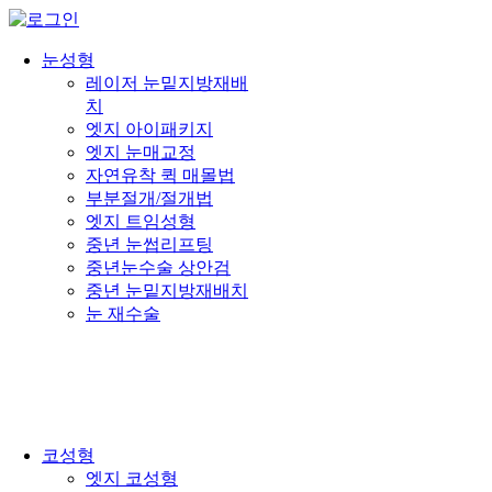
눈성형
레이저 눈밑지방재배
치
엣지 아이패키지
엣지 눈매교정
자연유착 퀵 매몰법
부분절개/절개법
엣지 트임성형
중년 눈썹리프팅
중년눈수술 상안검
중년 눈밑지방재배치
눈 재수술
코성형
엣지 코성형