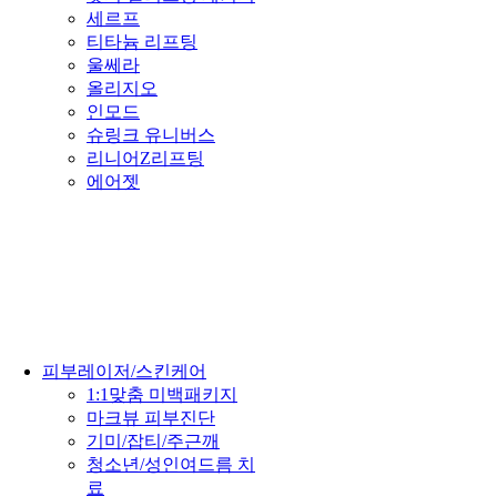
세르프
티타늄 리프팅
울쎄라
올리지오
인모드
슈링크 유니버스
리니어Z리프팅
에어젯
피부레이저/스킨케어
1:1맞춤 미백패키지
마크뷰 피부진단
기미/잡티/주근깨
청소년/성인여드름 치
료