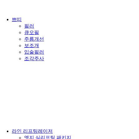
쁘띠
필러
큐오필
주름개선
보조개
입술필러
조각주사
라인 리프팅레이저
엣지 실리프팅 패키지