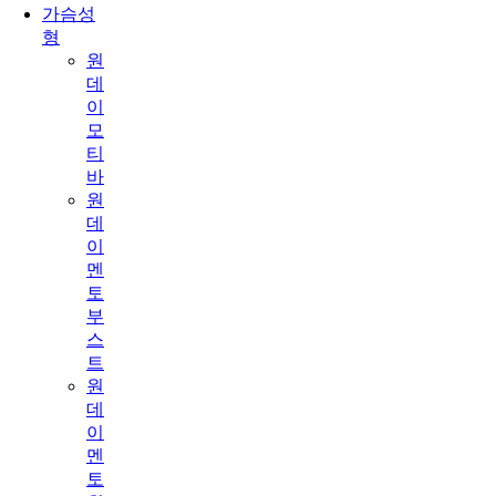
가슴성
형
원
데
이
모
티
바
원
데
이
멘
토
부
스
트
원
데
이
멘
토