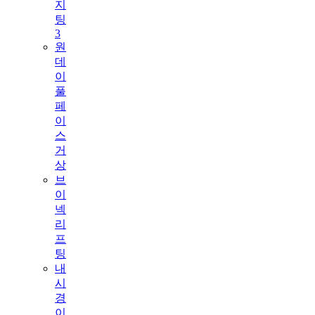
지
팅
3
원
데
이
풀
페
이
스
거
상
브
이
넥
리
프
팅
내
시
경
이