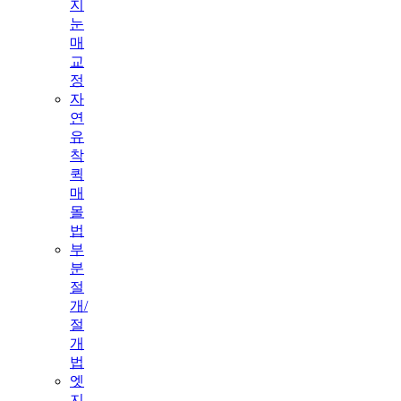
지
눈
매
교
정
자
연
유
착
퀵
매
몰
법
부
분
절
개/
절
개
법
엣
지