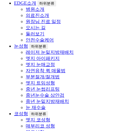
EDGE소개
하위분류
병원소개
의료진소개
원장님 진료 일정
오시는 길
둘러보기
안전수술케어
눈성형
하위분류
레이저 눈밑지방재배치
엣지 아이패키지
엣지 눈매교정
자연유착 퀵 매몰법
부분절개/절개법
엣지 트임성형
중년 눈썹리프팅
중년눈수술 상안검
중년 눈밑지방재배치
눈 재수술
코성형
하위분류
엣지 코성형
매부리코 성형