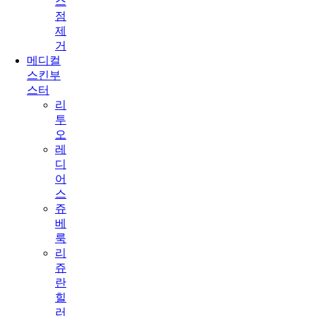
스
점
제
거
메디컬
스킨부
스터
리
투
오
레
디
어
스
쥬
베
룩
리
쥬
란
힐
러