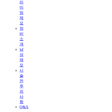
리
미
엄
제
모
장
비
소
개
남
성
제
모
시
술
전
주
의
사
항
Q&A