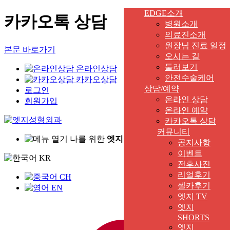
EDGE소개
카카오톡 상담
병원소개
의료진소개
원장님 진료 일정
본문 바로가기
오시는 길
둘러보기
온라인상담
안전수술케어
카카오상담
상담/예약
로그인
온라인 상담
회원가입
온라인 예약
카카오톡 상담
커뮤니티
나를 위한
엣지
있는 시술은?
공지사항
이벤트
KR
전후사진
리얼후기
CH
셀카후기
EN
엣지 TV
엣지
SHORTS
엣지