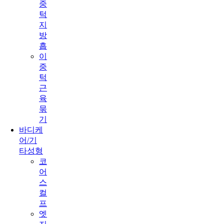
중
턱
지
방
흡
이
중
턱
근
육
묶
기
바디케
어/기
타성형
코
어
스
컬
프
엣