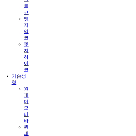
트
코
엣
지
업
코
엣
지
하
이
코
가슴성
형
원
데
이
모
티
바
원
데