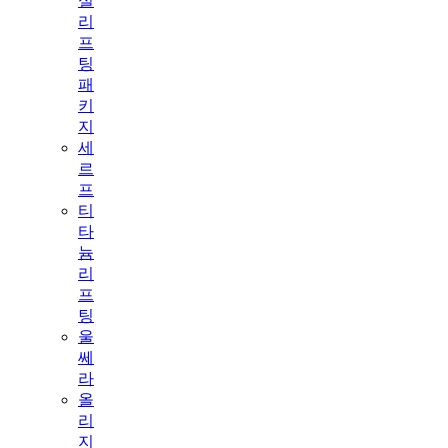
실
리
프
팅
패
키
지
세
르
프
티
타
늄
리
프
팅
울
쎄
라
올
리
지