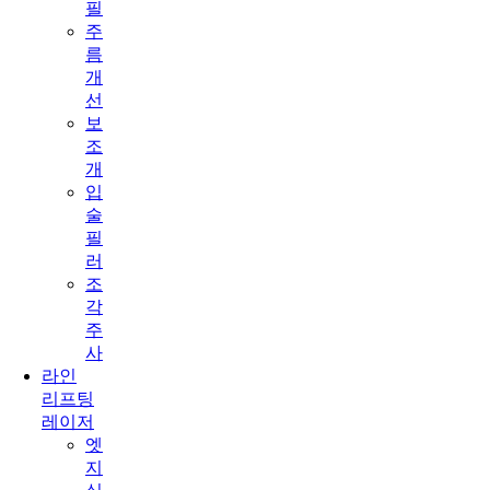
필
주
름
개
선
보
조
개
입
술
필
러
조
각
주
사
라인
리프팅
레이저
엣
지