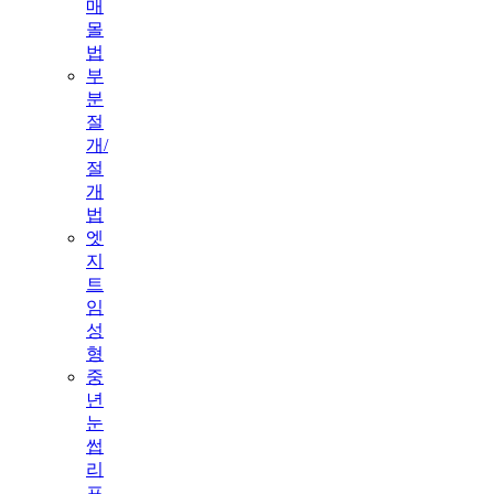
매
몰
법
부
분
절
개/
절
개
법
엣
지
트
임
성
형
중
년
눈
썹
리
프