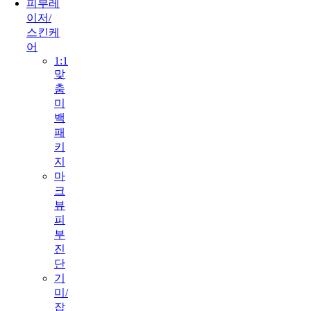
피부레
이저/
스킨케
어
1:1
맞
춤
미
백
패
키
지
마
크
뷰
피
부
진
단
기
미/
잡