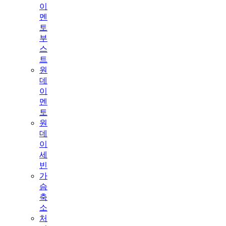
이
멘
토
부
스
트
원
데
이
멘
토
원
데
이
세
빈
가
슴
축
소
처