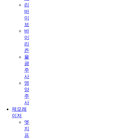
리
바
이
브
바
이
리
즌
물
광
주
사
영
양
주
사
제모레
이저
엣
지
프