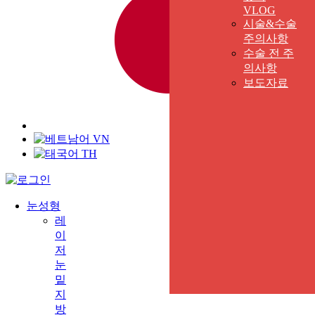
VLOG
시술&수술
주의사항
수술 전 주
의사항
보도자료
J
VN
TH
눈성형
레
이
저
눈
밑
지
방