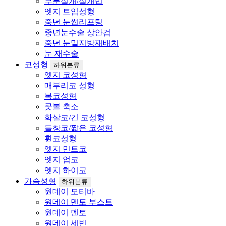
부분절개/절개법
엣지 트임성형
중년 눈썹리프팅
중년눈수술 상안검
중년 눈밑지방재배치
눈 재수술
코성형
하위분류
엣지 코성형
매부리코 성형
복코성형
콧볼 축소
화살코/긴 코성형
들창코/짧은 코성형
휜코성형
엣지 민트코
엣지 업코
엣지 하이코
가슴성형
하위분류
원데이 모티바
원데이 멘토 부스트
원데이 멘토
원데이 세빈