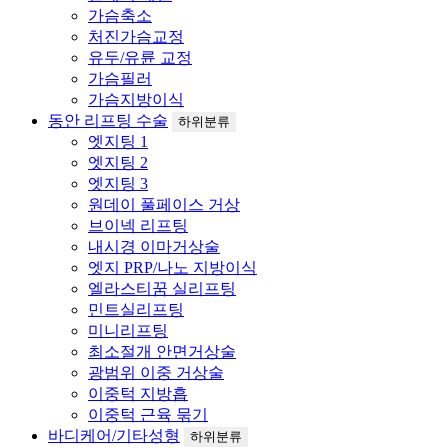
가슴축소
처진가슴교정
유두/유륜 교정
가슴필러
가슴지방이식
동안 리프팅 수술
하위분류
엣지팅 1
엣지팅 2
엣지팅 3
원데이 풀페이스 거상
브이넥 리프팅
내시경 이마거상술
엣지 PRP/나노 지방이식
엘라스티꿈 실리프팅
민트실리프팅
미니리프팅
최소절개 안면거상술
광범위 이중 거상술
이중턱 지방흡
이중턱 근육 묶기
바디케어/기타성형
하위분류