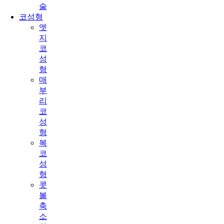
술
코성형
엣
지
코
성
형
매
부
리
코
성
형
복
코
성
형
콧
볼
축
소