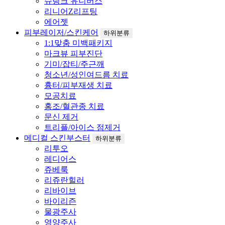
슈링크 유니버스
리니어Z리프팅
에어젯
피부레이저/스킨케어
하위분류
1:1맞춤 미백패키지
마크뷰 피부진단
기미/잡티/주근깨
청소년/성인여드름 치료
흉터/피부재생 치료
모공치료
홍조/혈관종 치료
문신 제거
트리플/아이스 점제거
메디컬 스킨부스터
하위분류
리투오
레디어스
쥬베룩
리쥬란힐러
리바이브
바이리즌
물광주사
영양주사