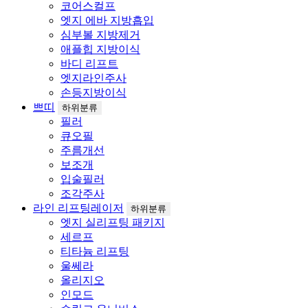
코어스컬프
엣지 에바 지방흡입
심부볼 지방제거
애플힙 지방이식
바디 리프트
엣지라인주사
손등지방이식
쁘띠
하위분류
필러
큐오필
주름개선
보조개
입술필러
조각주사
라인 리프팅레이저
하위분류
엣지 실리프팅 패키지
세르프
티타늄 리프팅
울쎄라
올리지오
인모드