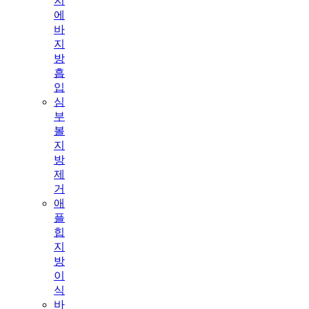
지
에
바
지
방
흡
입
심
부
볼
지
방
제
거
애
플
힙
지
방
이
식
바