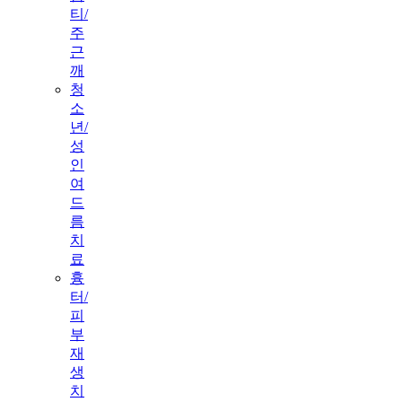
티/
주
근
깨
청
소
년/
성
인
여
드
름
치
료
흉
터/
피
부
재
생
치