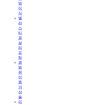
방
이
식
엘
라
스
티
꿈
실
리
프
팅
광
범
위
이
중
거
상
술
이