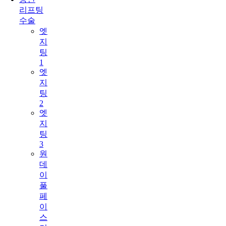
리프팅
수술
엣
지
팅
1
엣
지
팅
2
엣
지
팅
3
원
데
이
풀
페
이
스