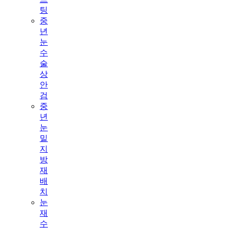
팅
중
년
눈
수
술
상
안
검
중
년
눈
밑
지
방
재
배
치
눈
재
수