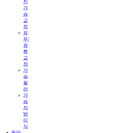
진
가
슴
교
정
유
두/
유
륜
교
정
가
슴
필
러
가
슴
지
방
이
식
동안