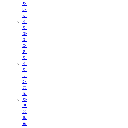
재
배
치
엣
지
아
이
패
키
지
엣
지
눈
매
교
정
자
연
유
착
퀵