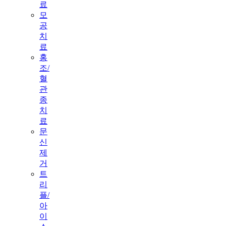
료
모
공
치
료
홍
조/
혈
관
종
치
료
문
신
제
거
트
리
플/
아
이