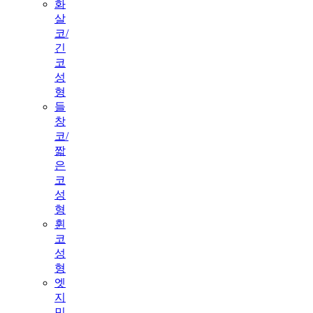
화
살
코/
긴
코
성
형
들
창
코/
짧
은
코
성
형
휜
코
성
형
엣
지
민