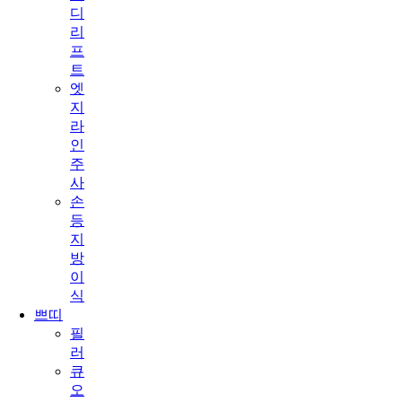
디
리
프
트
엣
지
라
인
주
사
손
등
지
방
이
식
쁘띠
필
러
큐
오