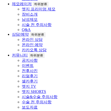
제모레이저
하위분류
엣지 프리미엄 제모
장비소개
남성제모
시술 전 주의사항
Q&A
상담/예약
하위분류
온라인 상담
온라인 예약
카카오톡 상담
커뮤니티
하위분류
공지사항
이벤트
전후사진
리얼후기
셀카후기
엣지 TV
엣지 SHORTS
시술&수술 주의사항
수술 전 주의사항
보도자료