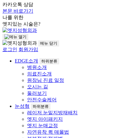
카카오톡 상담
본문 바로가기
나를 위한
엣지
있는 시술은?
메뉴
닫기
로그인
회원가입
EDGE소개
하위분류
병원소개
의료진소개
원장님 진료 일정
오시는 길
둘러보기
안전수술케어
눈성형
하위분류
레이저 눈밑지방재배치
엣지 아이패키지
엣지 눈매교정
자연유착 퀵 매몰법