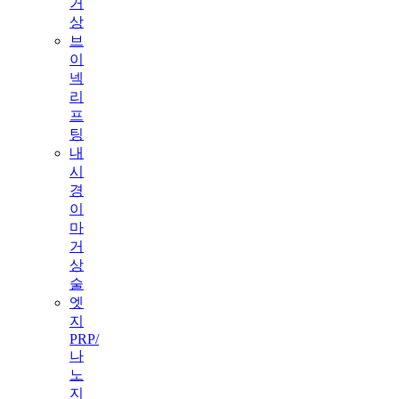
거
상
브
이
넥
리
프
팅
내
시
경
이
마
거
상
술
엣
지
PRP/
나
노
지