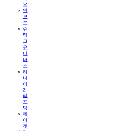
오
인
모
드
슈
링
크
유
니
버
스
리
니
어
Z
리
프
팅
에
어
젯