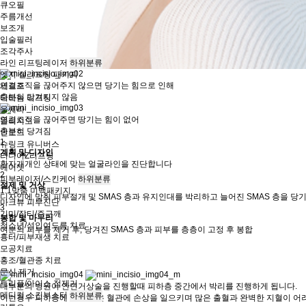
큐오필
주름개선
보조개
입술필러
조각주사
라인 리프팅레이저
하위분류
엣지 실리프팅 패키지
연결조직을 끊어주지 않으면 당기는 힘으로 인해
세르프
충분히 당겨지지 않음
티타늄 리프팅
울쎄라
연결조직을 끊어주면 땅기는 힘이 없어
올리지오
충분히 당겨짐
인모드
1
슈링크 유니버스
계획 및 디자인
리니어Z리프팅
환자개개인 상태에 맞는 얼굴라인을 진단합니다
에어젯
2
피부레이저/스킨케어
하위분류
절제 및 거상
1:1맞춤 미백패키지
디자인에 맞춰 피부절개 및 SMAS 층과 유지인대를 박리하고 늘어진 SMAS 층을 당
마크뷰 피부진단
3
기미/잡티/주근깨
봉합 및 마무리
청소년/성인여드름 치료
여분의 피부를 제거 후, 당겨진 SMAS 층과 피부를 층층이 고정 후 봉합
흉터/피부재생 치료
모공치료
홍조/혈관종 치료
문신 제거
트리플/아이스 점제거
대부분의 병원이 안면거상술을 진행할때 피하층 중간에서 박리를 진행하게 됩니다.
메디컬 스킨부스터
하위분류
이런경우 피하층에 있는 많은 혈관에 손상을 일으키며 많은 출혈과 완벽한 지혈이 어