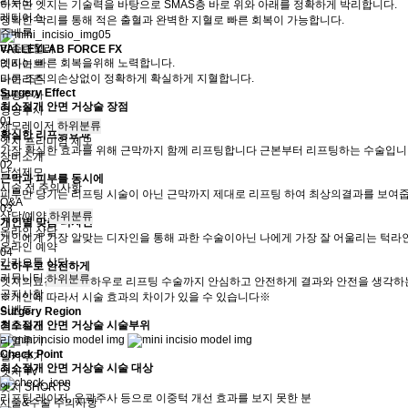
리투오
하지만 엣지는 기술력을 바탕으로 SMAS층 바로 위와 아래를 정확하게 박리합니다.
레디어스
정확한 박리를 통해 적은 출혈과 완벽한 지혈로 빠른 회복이 가능합니다.
쥬베룩
리쥬란힐러
VALLEYLAB FORCE FX
엣지는 빠른 회복을위해 노력합니다.
리바이브
다른 조직의손상없이 정확하게 확실하게 지혈합니다.
바이리즌
Surgery Effect
물광주사
최소절개 안면 거상술 장점
영양주사
01
제모레이저
하위분류
확실한 리프팅효과
엣지 프리미엄 제모
가장 확실한 효과를 위해 근막까지 함께 리프팅합니다 근본부터 리프팅하는 수술입
장비소개
02
남성제모
근막과 피부를 동시에
시술 전 주의사항
피부만 당기는 리프팅 시술이 아닌 근막까지 제대로 리프팅 하여 최상의결과를 보여
Q&A
03
상담/예약
하위분류
개인별 맞춤 디자인
온라인 상담
개인에게 가장 알맞는 디자인을 통해 과한 수술이아닌 나에게 가장 잘 어울리는 턱라
온라인 예약
04
카카오톡 상담
노하우로 안전하게
커뮤니티
하위분류
엣지의료진들의 노하우로 리프팅 수술까지 안심하고 안전하게 결과와 안전을 생각하
공지사항
※개인에 따라서 시술 효과의 차이가 있을 수 있습니다※
이벤트
Surgery Region
전후사진
최소절개 안면 거상술 시술부위
리얼후기
Check Point
셀카후기
최소절개 안면 거상술 시술 대상
엣지 TV
엣지 SHORTS
리프팅 레이저, 윤곽주사 등으로 이중턱 개선 효과를 보지 못한 분
시술&수술 주의사항