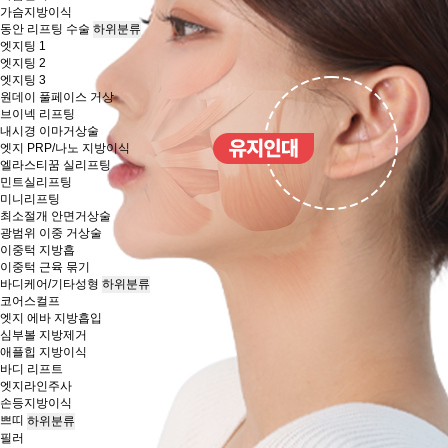
가슴지방이식
동안 리프팅 수술
하위분류
엣지팅 1
엣지팅 2
엣지팅 3
원데이 풀페이스 거상
브이넥 리프팅
내시경 이마거상술
엣지 PRP/나노 지방이식
엘라스티꿈 실리프팅
민트실리프팅
미니리프팅
최소절개 안면거상술
광범위 이중 거상술
이중턱 지방흡
이중턱 근육 묶기
바디케어/기타성형
하위분류
코어스컬프
엣지 에바 지방흡입
심부볼 지방제거
애플힙 지방이식
바디 리프트
엣지라인주사
손등지방이식
쁘띠
하위분류
필러