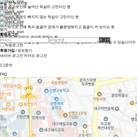
수술 전 주의사항
체중 증가로인해 늘어난 턱살이 고민이신 분
보도자료
다이어트 후에도 빠지지 않는 턱살이 고민이신 분
이중턱으로 인해 목과 얼굴의 경계가 불분명해지고 얼굴이 커 보이는 분
닫기
회원로그인
옆 얼굴, 턱 라인의 개선을 원하는 분
※본 이미지는 모델컷 입니다. 개인에 따라서 시술 효과의 차이가 있을 수 있습니다※
자동로그인
회원가입
/
정보찾기
네이버
로그인
카카오
로그인
1:1문의
FAQ
접속자
39
새글