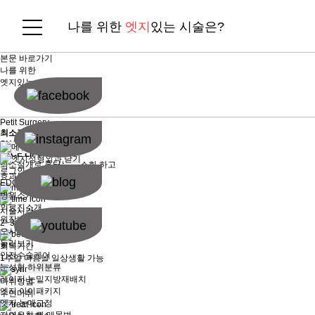
나를 위한
엣지
있는 시술은?
본문 바로가기
나를 위한
엣지
있는 시술은?
Petit Surgery
최소절개 안면거상술
SHORT SCAR
FACE LIFT
닫기
최소절개로 흉터는 최소화 하고
로그인
회원가입
효과는 확실하게
EDGE소개
하위분류
병원소개
의료진소개
시술시간
원장님 진료 일정
2~3시간
오시는 길
둘러보기
회복기간
안전수술케어
1주일
다음날 일상생활 가능
눈성형
하위분류
레이저 눈밑지방재배치
마취방법
엣지 아이패키지
수면마취
엣지 눈매교정
자연유착 퀵 매몰법