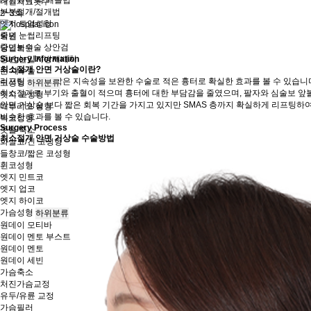
내원치료횟수
부분절개/절개법
2~3회
엣지 트임성형
중년 눈썹리프팅
퇴원
중년눈수술 상안검
당일퇴원
중년 눈밑지방재배치
Surgery Information
최소절개 안면 거상술이란?
눈 재수술
리프팅 시술의 짧은 지속성을 보완한 수술로 적은 흉터로 확실한 효과를 볼 수 있습니
코성형
하위분류
최소절개로 부기와 출혈이 적으며 흉터에 대한 부담감을 줄였으며, 팔자와 심술보 앞
엣지 코성형
안면 거상술 보다 짧은 회복 기간을 가지고 있지만 SMAS 층까지 확실하게 리프팅하
매부리코 성형
비슷한 효과를 볼 수 있습니다.
복코성형
Surgery Process
콧볼 축소
최소절개 안면 거상술 수술방법
화살코/긴 코성형
들창코/짧은 코성형
휜코성형
엣지 민트코
엣지 업코
엣지 하이코
가슴성형
하위분류
원데이 모티바
원데이 멘토 부스트
원데이 멘토
원데이 세빈
가슴축소
처진가슴교정
유두/유륜 교정
가슴필러