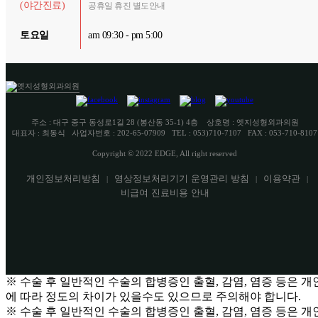
(야간진료)
공휴일 휴진 별도안내
토요일
am 09:30 - pm 5:00
주소 : 대구 중구 동성로1길 28 (봉산동 35-1) 4층 상호명 : 엣지성형외과의원
대표자 : 최동식ㅤ 사업자번호 : 202-65-07909ㅤ TEL : 053)710-7107ㅤ FAX : 053-710-8107
Copyright © 2022 EDGE, All right reserved
개인정보처리방침
영상정보처리기기 운영관리 방침
이용약관
|
|
|
비급여 진료비용 안내
※ 수술 후 일반적인 수술의 합병증인 출혈, 감염, 염증 등은 개
에 따라 정도의 차이가 있을수도 있으므로 주의해야 합니다.
※ 수술 후 일반적인 수술의 합병증인 출혈, 감염, 염증 등은 개