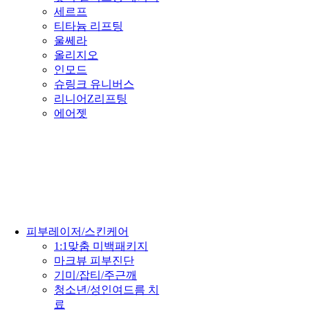
세르프
티타늄 리프팅
울쎄라
올리지오
인모드
슈링크 유니버스
리니어Z리프팅
에어젯
피부레이저/스킨케어
1:1맞춤 미백패키지
마크뷰 피부진단
기미/잡티/주근깨
청소년/성인여드름 치
료