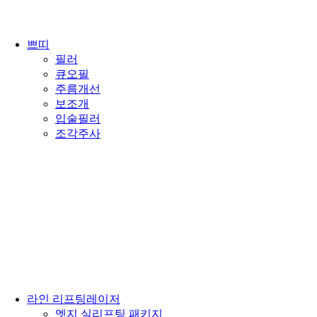
쁘띠
필러
큐오필
주름개선
보조개
입술필러
조각주사
라인 리프팅레이저
엣지 실리프팅 패키지