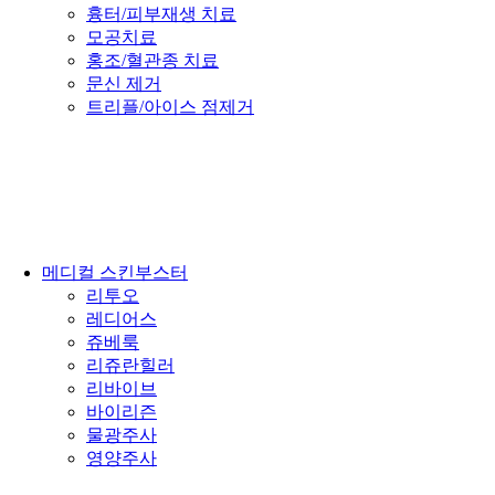
흉터/피부재생 치료
모공치료
홍조/혈관종 치료
문신 제거
트리플/아이스 점제거
메디컬 스킨부스터
리투오
레디어스
쥬베룩
리쥬란힐러
리바이브
바이리즌
물광주사
영양주사