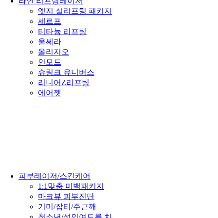
라인 리프팅레이저
엣지 실리프팅 패키지
세르프
티타늄 리프팅
울쎄라
올리지오
인모드
슈링크 유니버스
리니어Z리프팅
에어젯
피부레이저/스킨케어
1:1맞춤 미백패키지
마크뷰 피부진단
기미/잡티/주근깨
청소년/성인여드름 치