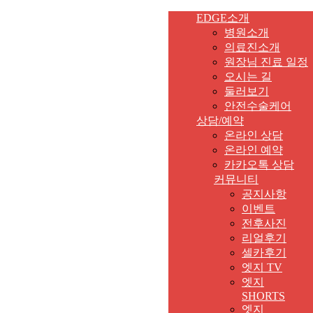
EDGE소개
병원소개
의료진소개
원장님 진료 일정
오시는 길
둘러보기
안전수술케어
상담/예약
온라인 상담
온라인 예약
카카오톡 상담
커뮤니티
공지사항
이벤트
전후사진
리얼후기
셀카후기
엣지 TV
엣지
SHORTS
엣지