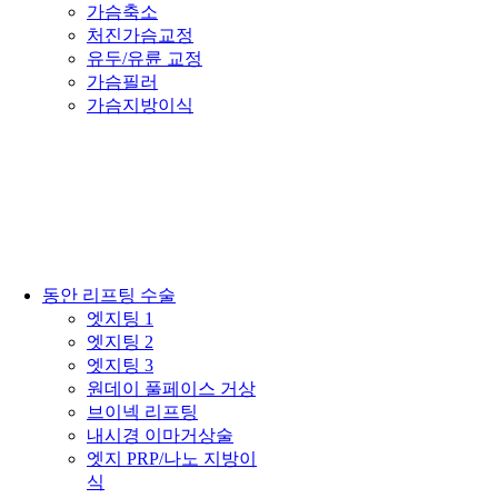
가슴축소
처진가슴교정
유두/유륜 교정
가슴필러
가슴지방이식
동안 리프팅 수술
엣지팅 1
엣지팅 2
엣지팅 3
원데이 풀페이스 거상
브이넥 리프팅
내시경 이마거상술
엣지 PRP/나노 지방이
식