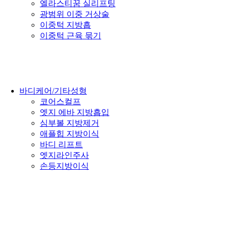
엘라스티꿈 실리프팅
광범위 이중 거상술
이중턱 지방흡
이중턱 근육 묶기
바디케어/기타성형
코어스컬프
엣지 에바 지방흡입
심부볼 지방제거
애플힙 지방이식
바디 리프트
엣지라인주사
손등지방이식