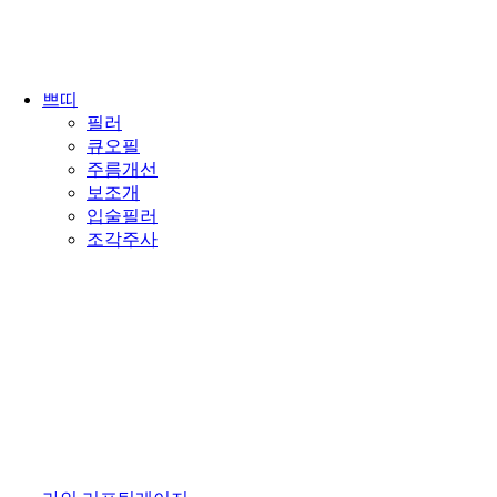
쁘띠
필러
큐오필
주름개선
보조개
입술필러
조각주사