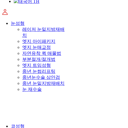
TH
눈성형
레이저 눈밑지방재배
치
엣지 아이패키지
엣지 눈매교정
자연유착 퀵 매몰법
부분절개/절개법
엣지 트임성형
중년 눈썹리프팅
중년눈수술 상안검
중년 눈밑지방재배치
눈 재수술
코성형