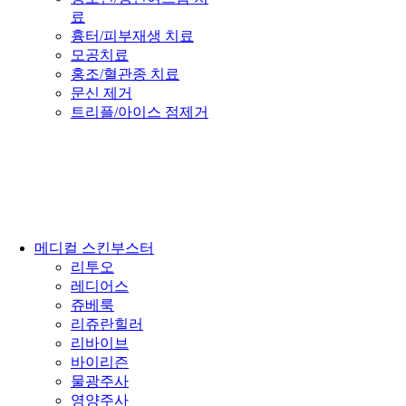
료
흉터/피부재생 치료
모공치료
홍조/혈관종 치료
문신 제거
트리플/아이스 점제거
메디컬 스킨부스터
리투오
레디어스
쥬베룩
리쥬란힐러
리바이브
바이리즌
물광주사
영양주사