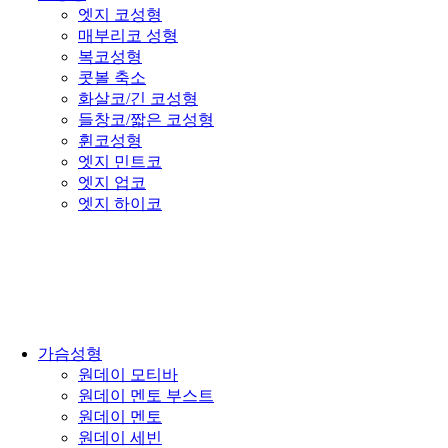
엣지 코성형
매부리코 성형
복코성형
콧볼 축소
화살코/긴 코성형
들창코/짧은 코성형
휜코성형
엣지 민트코
엣지 업코
엣지 하이코
가슴성형
원데이 모티바
원데이 멘토 부스트
원데이 멘토
원데이 세빈