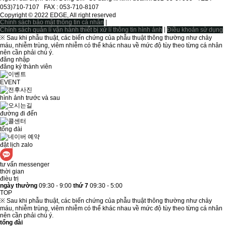
053)710-7107ㅤ FAX : 053-710-8107
Copyright © 2022 EDGE, All right reserved
|
Chính sách bảo mật thông tin cá nhân
|
Chính sách quản lí vận hành thiết bị xử lí thông tin hình ảnh
Điều khoản sử dụng
※ Sau khi phẫu thuật, các biến chứng của phẫu thuật thông thường như chảy
máu, nhiễm trùng, viêm nhiễm có thể khác nhau về mức độ tùy theo từng cá nhân
nên cần phải chú ý.
đăng nhập
đăng ký thành viên
EVENT
hình ảnh trước và sau
đường đi đến
tổng đài
đặt lịch zalo
tư vấn messenger
thời gian
đièu trị
ngày thường
09:30 - 9:00
thứ 7
09:30 - 5:00
TOP
※ Sau khi phẫu thuật, các biến chứng của phẫu thuật thông thường như chảy
máu, nhiễm trùng, viêm nhiễm có thể khác nhau về mức độ tùy theo từng cá nhân
nên cần phải chú ý.
tổng đài