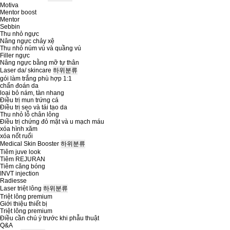
Motiva
Mentor boost
Mentor
Sebbin
Thu nhỏ ngực
Nâng ngực chảy xệ
Thu nhỏ núm vú và quầng vú
Filler ngực
Nâng ngực bằng mỡ tự thân
Laser da/ skincare
하위분류
gói làm trắng phù hợp 1:1
chẩn đoán da
loại bỏ nám, tàn nhang
Điều trị mun trứng cá
Điều trị sẹo và tái tạo da
Thu nhỏ lỗ chân lông
Điều trị chứng đỏ mặt và u mạch máu
xóa hình xăm
xóa nốt ruổi
Medical Skin Booster
하위분류
Tiêm juve look
Tiêm REJURAN
Tiêm căng bóng
INVT injection
Radiesse
Laser triệt lông
하위분류
Triệt lông premium
Giới thiệu thiết bị
Triệt lông premium
Điều cần chú ý trước khi phẫu thuật
Q&A