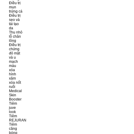
Điều trị
mun
trứng cá
Điều trị
sẹo và
tái tạo
da
Thu nhỏ
lỗ chân
lông
Điều trị
chứng
đỏ mặt
và u
mạch
máu
xóa
hình
xăm
xóa nốt
ruổi
Medical
Skin
Booster
Tiêm
juve
look
Tiêm
REJURAN
Tiêm
căng
bóng