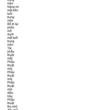
trung
niên
Nâng mí
mắt trên
tuổi
trung
niên
Bố trí lại
phần
mỡ
dưới
mắt tuổi
trung
niên
Tái
phẫu
thuật
mắt
Phẫu
thuật
mũi
Phẫu
thuật
mũi
Phẫu
thuật
mũi
diều
hâu
Phẫu
thuật
thu nhỏ