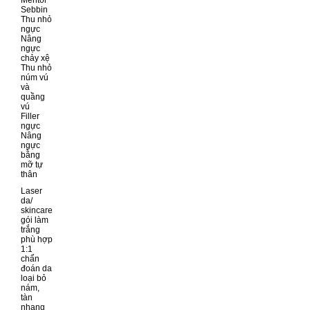
Mentor
Sebbin
Thu nhỏ
ngực
Nâng
ngực
chảy xệ
Thu nhỏ
núm vú
và
quầng
vú
Filler
ngực
Nâng
ngực
bằng
mỡ tự
thân
Laser
da/
skincare
gói làm
trắng
phù hợp
1:1
chẩn
đoán da
loại bỏ
nám,
tàn
nhang