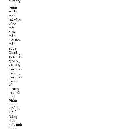
surgery
Phẫu
thuật
mắt
Bố trí lại
vùng
mỡ
dưới
mắt
Gói làm
mắt
edge
Chỉnh
sửa mắt
không
cần mổ
Tạo mắt
hai mí
Tạo mắt
hai mí
với
đường
rạch tối
thiểu
Phẫu
thuật
mở góc
mắt
Nâng
chân
mày tuổi