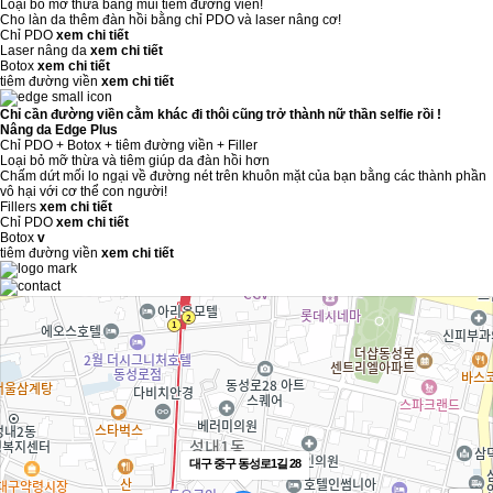
Loại bỏ mỡ thừa bằng mũi tiêm đường viền!
Cho làn da thêm đàn hồi bằng chỉ PDO và laser nâng cơ!
Chỉ PDO
xem chi tiết
Laser nâng da
xem chi tiết
Botox
xem chi tiết
tiêm đường viền
xem chi tiết
Chỉ cần đường viền cằm khác đi thôi cũng trở thành nữ thần selfie rồi !
Nâng da Edge Plus
Chỉ PDO
+
Botox
+
tiêm đường viền
+
Filler
Loại bỏ mỡ thừa và tiêm giúp da đàn hồi hơn
Chấm dứt mối lo ngại về đường nét trên khuôn mặt của bạn bằng các thành phần
vô hại với cơ thể con người!
Fillers
xem chi tiết
Chỉ PDO
xem chi tiết
Botox
v
tiêm đường viền
xem chi tiết
대구 중구 동성로1길 28