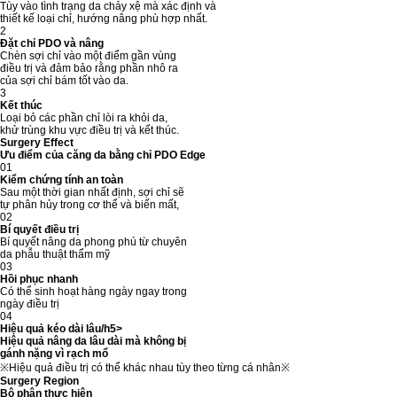
Tùy vào tình trạng da chảy xệ mà xác định và
thiết kế loại chỉ, hướng nâng phù hợp nhất.
2
Đặt chỉ PDO và nâng
Chèn sợi chỉ vào một điểm gần vùng
điều trị và đảm bảo rằng phần nhô ra
của sợi chỉ bám tốt vào da.
3
Kết thúc
Loại bỏ các phần chỉ lòi ra khỏi da,
khử trùng khu vực điều trị và kết thúc.
Surgery Effect
Ưu điểm của căng da bằng chỉ PDO Edge
01
Kiểm chứng tính an toàn
Sau một thời gian nhất định, sợi chỉ sẽ
tự phân hủy trong cơ thể và biến mất,
02
Bí quyết điều trị
Bí quyết nâng da phong phú từ chuyên
da phẫu thuật thẩm mỹ
03
Hồi phục nhanh
Có thể sinh hoạt hàng ngày ngay trong
ngày điều trị
04
Hiệu quả kéo dài lâu/h5>
Hiệu quả nâng da lâu dài mà không bị
gánh nặng vì rạch mổ
※Hiệu quả điều trị có thể khác nhau tùy theo từng cá nhân※
Surgery Region
Bộ phận thực hiện