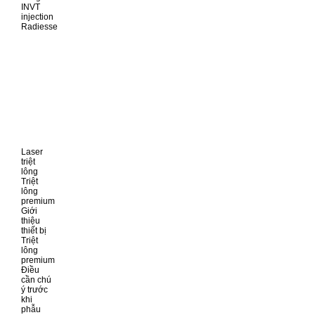
INVT
injection
Radiesse
Laser
triệt
lông
Triệt
lông
premium
Giới
thiệu
thiết bị
Triệt
lông
premium
Điều
cần chú
ý trước
khi
phẫu