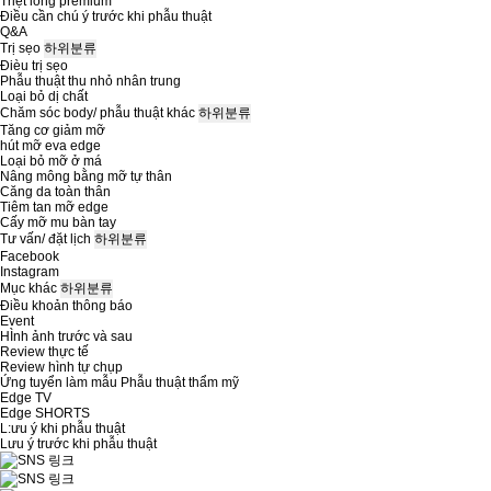
Triệt lông premium
Điều cần chú ý trước khi phẫu thuật
Q&A
Trị sẹo
하위분류
Đièu trị sẹo
Phẫu thuật thu nhỏ nhân trung
Loại bỏ dị chất
Chăm sóc body/ phẫu thuật khác
하위분류
Tăng cơ giảm mỡ
hút mỡ eva edge
Loại bỏ mỡ ở má
Nâng mông bằng mỡ tự thân
Căng da toàn thân
Tiêm tan mỡ edge
Cấy mỡ mu bàn tay
Tư vấn/ đặt lịch
하위분류
Facebook
Instagram
Mục khác
하위분류
Điều khoản thông báo
Event
HÌnh ảnh trước và sau
Review thực tế
Review hình tự chụp
Ứng tuyển làm mẫu Phẫu thuật thẩm mỹ
Edge TV
Edge SHORTS
L:ưu ý khi phẫu thuật
Lưu ý trước khi phẫu thuật