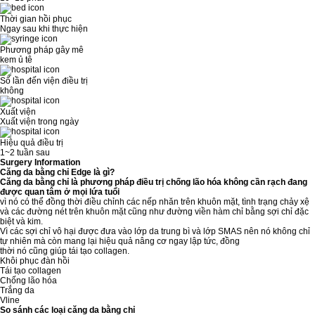
Thời gian hồi phục
Ngay sau khi thực hiện
Phương pháp gây mê
kem ủ tê
Số lần đến viện điều trị
không
Xuất viện
Xuất viện trong ngày
Hiệu quả điều trị
1~2 tuần sau
Surgery Information
Căng da bằng chỉ Edge là gì?
Căng da bằng chỉ là phương pháp điều trị chống lão hóa không cần rạch đang
được quan tâm ở mọi lứa tuổi
vì nó có thể đồng thời điều chỉnh các nếp nhăn trên khuôn mặt, tình trạng chảy xệ
và các đường nét trên khuôn mặt cũng như đường viền hàm chỉ bằng sợi chỉ đặc
biệt và kim.
Vì các sợi chỉ vô hại được đưa vào lớp da trung bì và lớp SMAS nên nó không chỉ
tự nhiên mà còn mang lại hiệu quả nâng cơ ngay lập tức, đồng
thời nó cũng giúp tái tạo collagen.
Khôi phục đàn hồi
Tái tạo collagen
Chống lão hóa
Trắng da
Vline
So sánh các loại căng da bằng chỉ