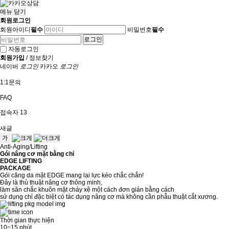
메뉴
닫기
회원로그인
회원아이디
필수
비밀번호
필수
자동로그인
회원가입
/
정보찾기
네이버
로그인
카카오
로그인
1:1문의
FAQ
접속자
13
새글
Anti-Aging/Lifting
Gói nâng cơ mặt bằng chỉ
EDGE LIFTING
PACKAGE
Gói căng da mặt EDGE mang lại lực kéo chắc chắn!
Đây là thủ thuật nâng cơ thông minh,
làm săn chắc khuôn mặt chảy xệ một cách đơn giản bằng cách
sử dụng chỉ đặc biệt có tác dụng nâng cơ mà không cần phẫu thuật cắt xương.
Thời gian thực hiện
10~15 phút