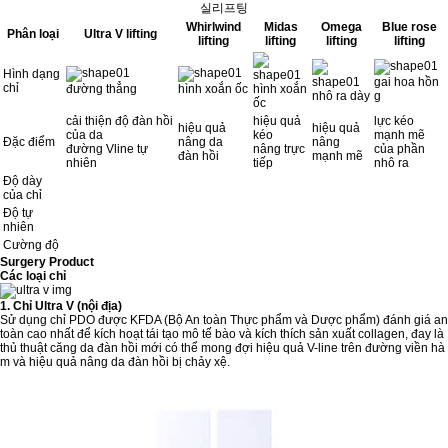
실리프팅
Whirlwind
Midas
Omega
Blue rose
Phân loại
Ultra V lifting
lifting
lifting
lifting
lifting
Hình dạng
gai hoa hồn
chỉ
đường thẳng
hình xoắn ốc
hình xoắn
nhô ra dày
g
ốc
cải thiện độ đàn hồi
hiệu quả
lực kéo
hiệu quả
hiệu quả
của da
kéo
mạnh mẽ
Đặc điểm
nâng da
nâng
đường Vline tự
nâng trực
của phần
đàn hồi
mạnh mẽ
nhiên
tiếp
nhô ra
Độ dày
của chỉ
Độ tự
nhiên
Cường độ
Surgery Product
Các loại chỉ
1. Chỉ Ultra V (nội địa)
Sử dụng chỉ PDO được KFDA (Bộ An toàn Thực phẩm và Dược phẩm) đánh giá an
toàn cao nhất để kích hoạt tái tạo mô tế bào và kích thích sản xuất collagen, đay là
thủ thuật căng da đàn hồi mới có thể mong đợi hiệu quả V-line trên đường viền hà
m và hiệu quả nâng da đàn hồi bị chảy xệ.