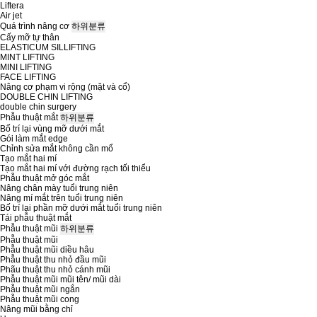
Liftera
Air jet
Quá trình nâng cơ
하위분류
Cấy mỡ tự thân
ELASTICUM SILLIFTING
MINT LIFTING
MINI LIFTING
FACE LIFTING
Nâng cơ phạm vi rộng (mặt và cổ)
DOUBLE CHIN LIFTING
double chin surgery
Phẫu thuật mắt
하위분류
Bố trí lại vùng mỡ dưới mắt
Gói làm mắt edge
Chỉnh sửa mắt không cần mổ
Tạo mắt hai mí
Tạo mắt hai mí với đường rạch tối thiểu
Phẫu thuật mở góc mắt
Nâng chân mày tuổi trung niên
Nâng mí mắt trên tuổi trung niên
Bố trí lại phần mỡ dưới mắt tuổi trung niên
Tái phẫu thuật mắt
Phẫu thuật mũi
하위분류
Phẫu thuật mũi
Phẫu thuật mũi diều hâu
Phẫu thuật thu nhỏ đầu mũi
Phãu thuật thu nhỏ cánh mũi
Phẫu thuật mũi mũi tên/ mũi dài
Phẫu thuật mũi ngắn
Phẫu thuật mũi cong
Nâng mũi bằng chỉ