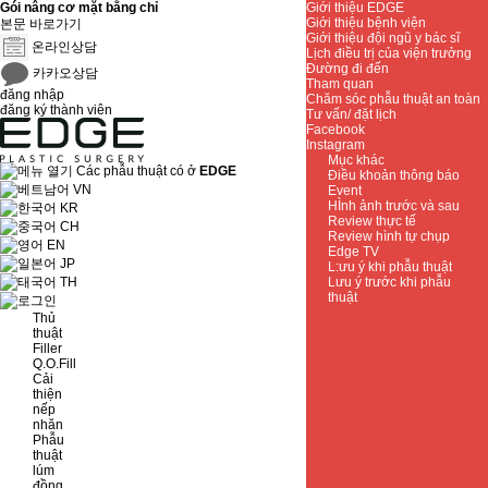
Gói nâng cơ mặt bằng chỉ
Giới thiệu EDGE
Giới thiệu bệnh viện
본문 바로가기
Giới thiệu đội ngũ y bác sĩ
온라인상담
Lịch điều trị của viện trưởng
Đường đi đến
카카오상담
Tham quan
đăng nhập
Chăm sóc phẫu thuật an toàn
đăng ký thành viên
Tư vấn/ đặt lịch
Facebook
Instagram
Mục khác
Các phẫu thuật có ở
EDGE
Điều khoản thông báo
VN
Event
HÌnh ảnh trước và sau
KR
Review thực tế
CH
Review hình tự chụp
EN
Edge TV
JP
L:ưu ý khi phẫu thuật
TH
Lưu ý trước khi phẫu
thuật
Thủ
thuật
Filler
Q.O.Fill
Cải
thiện
nếp
nhăn
Phẫu
thuật
lúm
đồng