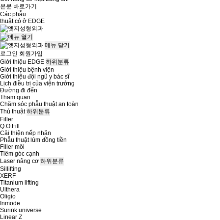
본문 바로가기
Các phẫu
thuật có ở
EDGE
메뉴
닫기
로그인
회원가입
Giới thiệu EDGE
하위분류
Giới thiệu bệnh viện
Giới thiệu đội ngũ y bác sĩ
Lịch điều trị của viện trưởng
Đường đi đến
Tham quan
Chăm sóc phẫu thuật an toàn
Thủ thuật
하위분류
Filler
Q.O.Fill
Cải thiện nếp nhăn
Phẫu thuật lúm đồng tiền
Filler môi
Tiêm góc cạnh
Laser nâng cơ
하위분류
Sillifting
XERF
Titanium lifting
Ulthera
Oligio
Inmode
Surink universe
Linear Z