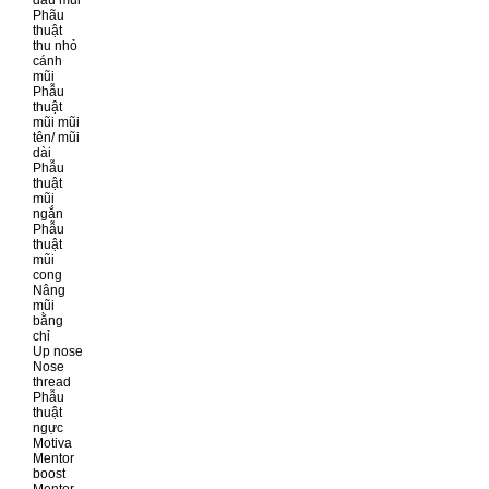
đầu mũi
Phãu
thuật
thu nhỏ
cánh
mũi
Phẫu
thuật
mũi mũi
tên/ mũi
dài
Phẫu
thuật
mũi
ngắn
Phẫu
thuật
mũi
cong
Nâng
mũi
bằng
chỉ
Up nose
Nose
thread
Phẫu
thuật
ngực
Motiva
Mentor
boost