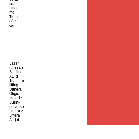
tiền
Filler
môi
Tiêm
góc
cạnh
Laser
nâng cơ
Sillifting
XERF
Titanium
lifting
Ulthera
Oligio
Inmode
Surink
universe
Linear Z
Liftera
Air jet