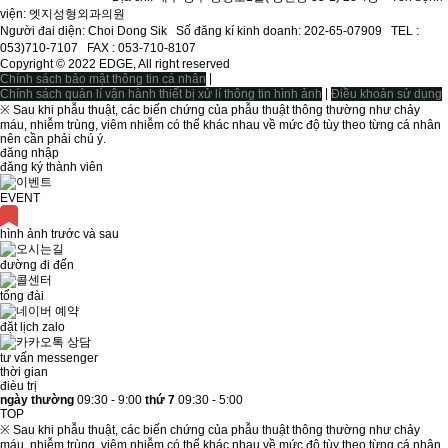
viện: 엣지성형외과의원
Người đai diện: Choi Dong Sikㅤ Số đăng kí kinh doanh: 202-65-07909ㅤ TEL :
053)710-7107ㅤ FAX : 053-710-8107
Copyright © 2022 EDGE, All right reserved
|
Chính sách bảo mật thông tin cá nhân
|
Chính sách quản lí vận hành thiết bị xử lí thông tin hình ảnh
Điều khoản sử dụng
※ Sau khi phẫu thuật, các biến chứng của phẫu thuật thông thường như chảy
máu, nhiễm trùng, viêm nhiễm có thể khác nhau về mức độ tùy theo từng cá nhân
nên cần phải chú ý.
đăng nhập
đăng ký thành viên
EVENT
hình ảnh trước và sau
đường đi đến
tổng đài
đặt lịch zalo
tư vấn messenger
thời gian
đièu trị
ngày thường
09:30 - 9:00
thứ 7
09:30 - 5:00
TOP
※ Sau khi phẫu thuật, các biến chứng của phẫu thuật thông thường như chảy
máu, nhiễm trùng, viêm nhiễm có thể khác nhau về mức độ tùy theo từng cá nhân