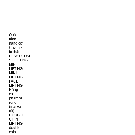
Quá
trình
nâng cơ
Cấy mỡ
tự thân
ELASTICUM
SILLIFTING
MINT
LIFTING
MINI
LIFTING
FACE
LIFTING
Nâng
cơ
phạm vi
rộng
(mặt và
cổ)
DOUBLE
CHIN
LIFTING
double
chin