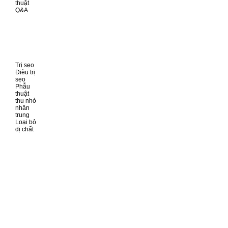
thuật
Q&A
Trị sẹo
Đièu trị
sẹo
Phẫu
thuật
thu nhỏ
nhân
trung
Loại bỏ
dị chất