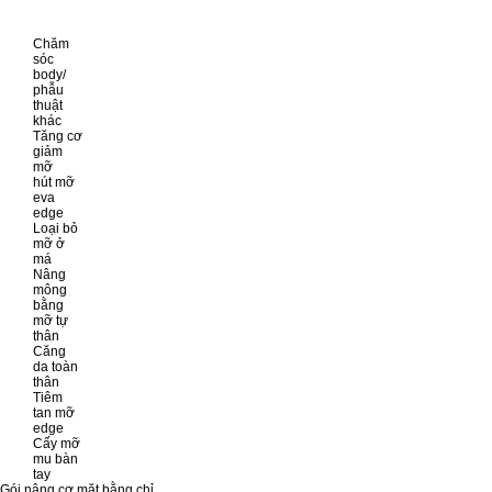
Chăm
sóc
body/
phẫu
thuật
khác
Tăng cơ
giảm
mỡ
hút mỡ
eva
edge
Loại bỏ
mỡ ở
má
Nâng
mông
bằng
mỡ tự
thân
Căng
da toàn
thân
Tiêm
tan mỡ
edge
Cấy mỡ
mu bàn
tay
Gói nâng cơ mặt bằng chỉ