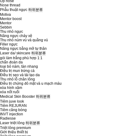
Up nose
Nose thread
Phẫu thuật ngực
하위분류
Motiva
Mentor boost
Mentor
Sebbin
Thu nhỏ ngực
Nâng ngực chảy xệ
Thu nhỏ núm vú và quầng vú
Filler ngực
Nâng ngực bằng mỡ tự thân
Laser da/ skincare
하위분류
gói làm trắng phù hợp 1:1
chẩn đoán da
loại bỏ nám, tàn nhang
Điều trị mun trứng cá
Điều trị sẹo và tái tạo da
Thu nhỏ lỗ chân lông
Điều trị chứng đỏ mặt và u mạch máu
xóa hình xăm
xóa nốt ruổi
Medical Skin Booster
하위분류
Tiêm juve look
Tiêm REJURAN
Tiêm căng bóng
INVT injection
Radiesse
Laser triệt lông
하위분류
Triệt lông premium
Giới thiệu thiết bị