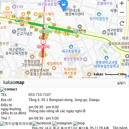
100m
길찾기
TEL
053-710-7107
Địa chỉ
Tầng 4, 35-1 Bongsan-dong, Jung-gu, Daegu
Điều trị
am 09:30 - pm 9:00
ngày thường
Thông báo riêng về các ngày nghỉ lễ
(điều trị ca đêm)
Thứ 7
am 09:30 - pm 5:00
Địa chỉ: 대구 중구 동성로1길( 봉산동 35-1) 28 4층 Tên bệnh