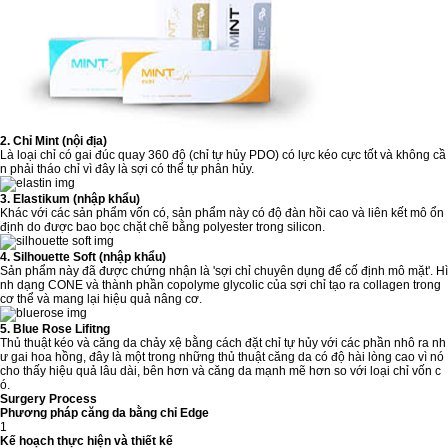
2. Chỉ Mint (nội địa)
Là loại chỉ có gai đúc quay 360 độ (chỉ tự hủy PDO) có lực kéo cực tốt và không cầ
n phải tháo chỉ vì đây là sợi có thể tự phân hủy.
3. Elastikum (nhập khẩu)
Khác với các sản phẩm vốn có, sản phẩm này có độ đàn hồi cao và liên kết mô ổn
định do được bao bọc chặt chẽ bằng polyester trong silicon.
4. Silhouette Soft (nhập khẩu)
Sản phẩm này đã được chứng nhận là 'sợi chỉ chuyên dụng để cố định mô mặt'. Hì
nh dạng CONE và thành phần copolyme glycolic của sợi chỉ tạo ra collagen trong
cơ thể và mang lại hiệu quả nâng cơ.
5. Blue Rose Lifitng
Thủ thuật kéo và căng da chảy xệ bằng cách đặt chỉ tự hủy với các phần nhô ra nh
ư gai hoa hồng, đây là một trong những thủ thuật căng da có độ hài lòng cao vì nó
cho thấy hiệu quả lâu dài, bên hơn và căng da mạnh mẽ hơn so với loại chỉ vốn c
ó.
Surgery Process
Phương pháp căng da bằng chỉ Edge
1
Kế hoạch thực hiện và thiết kế