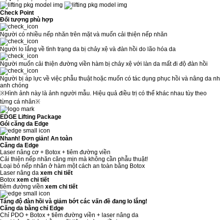
Check Point
Đối tượng phù hợp
Người có nhiều nếp nhăn trên mặt và muốn cải thiện nếp nhăn
Người lo lắng về tình trạng da bị chảy xệ và đàn hồi do lão hóa da
Người muốn cải thiện đường viền hàm bị chảy xệ với làn da mất đi độ đàn hồi
Người bị áp lực về việc phẫu thuật hoặc muốn có tác dụng phục hồi và nâng da nh
anh chóng
※Hình ảnh này là ảnh người mẫu. Hiệu quả điều trị có thể khác nhau tùy theo
từng cá nhân※
EDGE Lifting Package
Gói căng da Edge
Nhanh! Đơn giản! An toàn
Căng da Edge
Laser nâng cơ
+
Botox
+
tiêm đường viền
Cải thiện nếp nhăn căng mịn mà không cần phẫu thuật!
Loại bỏ nếp nhăn ở hàm một cách an toàn bằng Botox
Laser nâng da
xem chi tiết
Botox
xem chi tiết
tiêm đường viền
xem chi tiết
Tăng độ đàn hồi và giảm bớt các vấn đề đang lo lắng!
Căng da bằng chỉ Edge
Chỉ PDO
+
Botox
+
tiêm đường viền
+
laser nâng da