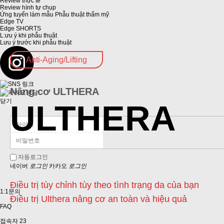
Review thực tế
Review hình tự chụp
Ứng tuyển làm mẫu Phẫu thuật thẩm mỹ
Edge TV
Edge SHORTS
L:ưu ý khi phẫu thuật
Lưu ý trước khi phẫu thuật
Anti-Aging/Lifting
Nâng cơ ULTHERA
닫기
ULTHERA
자동로그인
네이버
로그인
카카오
로그인
Điều trị tùy chỉnh tùy theo tình trạng da của bạn
1:1문의
Điều trị Ulthera nâng cơ an toàn và hiệu quả
FAQ
접속자
23