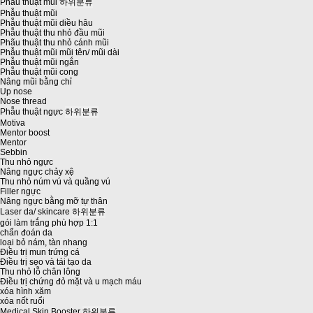
Phẫu thuật mũi
하위분류
Phẫu thuật mũi
Phẫu thuật mũi diều hâu
Phẫu thuật thu nhỏ đầu mũi
Phãu thuật thu nhỏ cánh mũi
Phẫu thuật mũi mũi tên/ mũi dài
Phẫu thuật mũi ngắn
Phẫu thuật mũi cong
Nâng mũi bằng chỉ
Up nose
Nose thread
Phẫu thuật ngực
하위분류
Motiva
Mentor boost
Mentor
Sebbin
Thu nhỏ ngực
Nâng ngực chảy xệ
Thu nhỏ núm vú và quầng vú
Filler ngực
Nâng ngực bằng mỡ tự thân
Laser da/ skincare
하위분류
gói làm trắng phù hợp 1:1
chẩn đoán da
loại bỏ nám, tàn nhang
Điều trị mun trứng cá
Điều trị sẹo và tái tạo da
Thu nhỏ lỗ chân lông
Điều trị chứng đỏ mặt và u mạch máu
xóa hình xăm
xóa nốt ruổi
Medical Skin Booster
하위분류