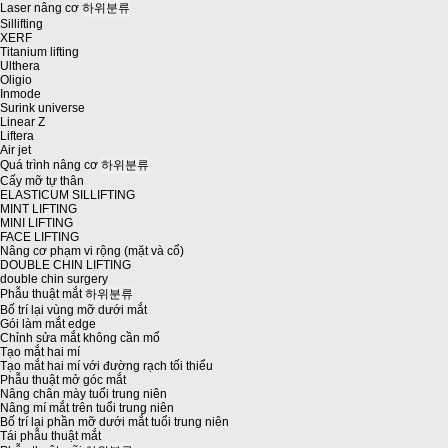
Laser nâng cơ
하위분류
Sillifting
XERF
Titanium lifting
Ulthera
Oligio
Inmode
Surink universe
Linear Z
Liftera
Air jet
Quá trình nâng cơ
하위분류
Cấy mỡ tự thân
ELASTICUM SILLIFTING
MINT LIFTING
MINI LIFTING
FACE LIFTING
Nâng cơ phạm vi rộng (mặt và cổ)
DOUBLE CHIN LIFTING
double chin surgery
Phẫu thuật mắt
하위분류
Bố trí lại vùng mỡ dưới mắt
Gói làm mắt edge
Chỉnh sửa mắt không cần mổ
Tạo mắt hai mí
Tạo mắt hai mí với đường rạch tối thiểu
Phẫu thuật mở góc mắt
Nâng chân mày tuổi trung niên
Nâng mí mắt trên tuổi trung niên
Bố trí lại phần mỡ dưới mắt tuổi trung niên
Tái phẫu thuật mắt