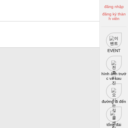
đăng nhập
đăng ký thàn
h viên
EVENT
hình ảnh trướ
c và sau
đường đi đến
tổng đài