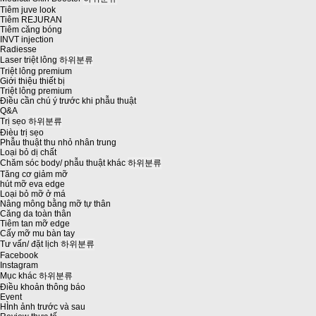
Tiêm juve look
Tiêm REJURAN
Tiêm căng bóng
INVT injection
Radiesse
Laser triệt lông
하위분류
Triệt lông premium
Giới thiệu thiết bị
Triệt lông premium
Điều cần chú ý trước khi phẫu thuật
Q&A
Trị sẹo
하위분류
Đièu trị sẹo
Phẫu thuật thu nhỏ nhân trung
Loại bỏ dị chất
Chăm sóc body/ phẫu thuật khác
하위분류
Tăng cơ giảm mỡ
hút mỡ eva edge
Loại bỏ mỡ ở má
Nâng mông bằng mỡ tự thân
Căng da toàn thân
Tiêm tan mỡ edge
Cấy mỡ mu bàn tay
Tư vấn/ đặt lịch
하위분류
Facebook
Instagram
Mục khác
하위분류
Điều khoản thông báo
Event
HÌnh ảnh trước và sau