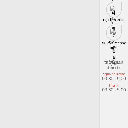
đặt lịch zalo
tư vấn messe
nger
thời gian
đièu trị
ngày thường
09:30 - 9:00
thứ 7
09:30 - 5:00