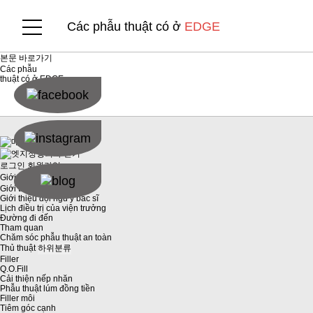
Các phẫu thuật có ở
EDGE
본문 바로가기
Các phẫu
thuật có ở
EDGE
닫기
로그인
회원가입
Giới thiệu EDGE
하위분류
Giới thiệu bệnh viện
Giới thiệu đội ngũ y bác sĩ
Lịch điều trị của viện trưởng
Đường đi đến
Tham quan
Chăm sóc phẫu thuật an toàn
Thủ thuật
하위분류
Filler
Q.O.Fill
Cải thiện nếp nhăn
Phẫu thuật lúm đồng tiền
Filler môi
Tiêm góc cạnh