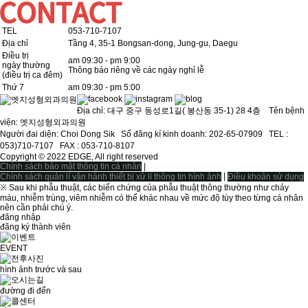
TEL
053-710-7107
Địa chỉ
Tầng 4, 35-1 Bongsan-dong, Jung-gu, Daegu
Điều trị
am 09:30 - pm 9:00
ngày thường
Thông báo riêng về các ngày nghỉ lễ
(điều trị ca đêm)
Thứ 7
am 09:30 - pm 5:00
Địa chỉ: 대구 중구 동성로1길( 봉산동 35-1) 28 4층 Tên bệnh
viện: 엣지성형외과의원
Người đai diện: Choi Dong Sikㅤ Số đăng kí kinh doanh: 202-65-07909ㅤ TEL :
053)710-7107ㅤ FAX : 053-710-8107
Copyright © 2022 EDGE, All right reserved
|
Chính sách bảo mật thông tin cá nhân
|
Chính sách quản lí vận hành thiết bị xử lí thông tin hình ảnh
Điều khoản sử dụng
※ Sau khi phẫu thuật, các biến chứng của phẫu thuật thông thường như chảy
máu, nhiễm trùng, viêm nhiễm có thể khác nhau về mức độ tùy theo từng cá nhân
nên cần phải chú ý.
đăng nhập
đăng ký thành viên
EVENT
hình ảnh trước và sau
đường đi đến