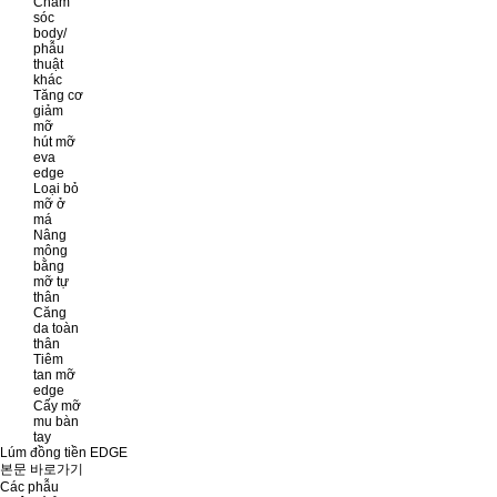
Chăm
sóc
body/
phẫu
thuật
khác
Tăng cơ
giảm
mỡ
hút mỡ
eva
edge
Loại bỏ
mỡ ở
má
Nâng
mông
bằng
mỡ tự
thân
Căng
da toàn
thân
Tiêm
tan mỡ
edge
Cấy mỡ
mu bàn
tay
Lúm đồng tiền EDGE
본문 바로가기
Các phẫu