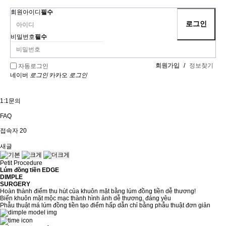
회원아이디
필수
비밀번호
필수
회원가입
/
정보찾기
자동로그인
네이버
로그인
카카오
로그인
1:1문의
FAQ
접속자
20
새글
Petit Procedure
Lúm đồng tiền EDGE
DIMPLE
SURGERY
Hoàn thành điểm thu hút của khuôn mặt bằng lúm đồng tiền dễ thương!
Biến khuôn mặt mộc mạc thành hình ảnh dễ thương, đáng yêu
Phẫu thuật má lúm đồng tiền tạo điểm hấp dẫn chỉ bằng phẫu thuật đơn giản