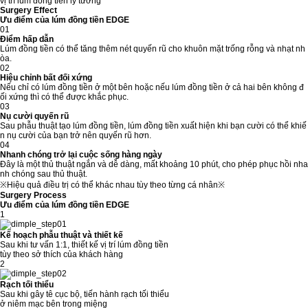
vị trí lúm đồng tiền lý tưởng
Surgery Effect
Ưu điểm của lúm đồng tiền EDGE
01
Điểm hấp dẫn
Lúm đồng tiền có thể tăng thêm nét quyến rũ cho khuôn mặt trống rỗng và nhạt nh
òa.
02
Hiệu chỉnh bất đối xứng
Nếu chỉ có lúm đồng tiền ở một bên hoặc nếu lúm đồng tiền ở cả hai bên không đ
ối xứng thì có thể được khắc phục.
03
Nụ cười quyến rũ
Sau phẫu thuật tạo lúm đồng tiền, lúm đồng tiền xuất hiện khi bạn cười có thể khiế
n nụ cười của bạn trở nên quyến rũ hơn.
04
Nhanh chóng trở lại cuộc sống hàng ngày
Đây là một thủ thuật ngắn và dễ dàng, mất khoảng 10 phút, cho phép phục hồi nha
nh chóng sau thủ thuật.
※Hiệu quả điều trị có thể khác nhau tùy theo từng cá nhân※
Surgery Process
Ưu điểm của lúm đồng tiền EDGE
1
Kế hoạch phẫu thuật và thiết kế
Sau khi tư vấn 1:1, thiết kế vị trí lúm đồng tiền
tùy theo sở thích của khách hàng
2
Rạch tối thiểu
Sau khi gây tê cục bộ, tiến hành rạch tối thiểu
ở niêm mạc bên trong miệng