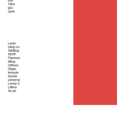
môi
Tiêm
góc
cạnh
Laser
nâng cơ
Sillifting
XERF
Titanium
lifting
Ulthera
Oligio
Inmode
Surink
universe
Linear Z
Liftera
Air jet