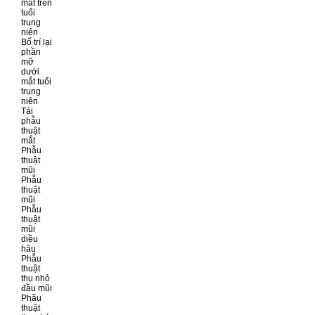
mắt trên
tuổi
trung
niên
Bố trí lại
phần
mỡ
dưới
mắt tuổi
trung
niên
Tái
phẫu
thuật
mắt
Phẫu
thuật
mũi
Phẫu
thuật
mũi
Phẫu
thuật
mũi
diều
hâu
Phẫu
thuật
thu nhỏ
đầu mũi
Phãu
thuật