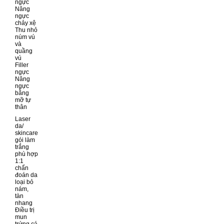
ngực
Nâng
ngực
chảy xệ
Thu nhỏ
núm vú
và
quầng
vú
Filler
ngực
Nâng
ngực
bằng
mỡ tự
thân
Laser
da/
skincare
gói làm
trắng
phù hợp
1:1
chẩn
đoán da
loại bỏ
nám,
tàn
nhang
Điều trị
mun
trứng cá