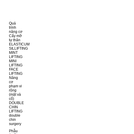
Quá
trình
nâng cơ
Cấy mỡ
tự thân
ELASTICUM
SILLIFTING
MINT
LIFTING
MINI
LIFTING
FACE
LIFTING
Nâng
cơ
phạm vi
rộng
(mặt và
cổ)
DOUBLE
CHIN
LIFTING
double
chin
surgery
Phẫu