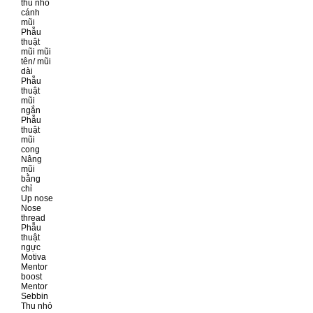
thu nhỏ
cánh
mũi
Phẫu
thuật
mũi mũi
tên/ mũi
dài
Phẫu
thuật
mũi
ngắn
Phẫu
thuật
mũi
cong
Nâng
mũi
bằng
chỉ
Up nose
Nose
thread
Phẫu
thuật
ngực
Motiva
Mentor
boost
Mentor
Sebbin
Thu nhỏ