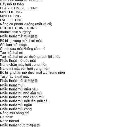
Cấy mỡ tự thân
ELASTICUM SILLIFTING
MINT LIFTING
MINI LIFTING
FACE LIFTING
Nâng cơ phạm vi rộng (mặt và cổ)
DOUBLE CHIN LIFTING
double chin surgery
Phẫu thuật mắt
하위분류
Bố trí lại vùng mỡ dưới mắt
Gói làm mắt edge
Chỉnh sửa mắt không cần mổ
Tạo mắt hai mí
Tạo mắt hai mí với đường rạch tối thiểu
Phẫu thuật mở góc mắt
Nâng chân mày tuổi trung niên
Nâng mí mắt trên tuổi trung niên
Bố trí lại phần mỡ dưới mắt tuổi trung niên
Tái phẫu thuật mắt
Phẫu thuật mũi
하위분류
Phẫu thuật mũi
Phẫu thuật mũi diều hâu
Phẫu thuật thu nhỏ đầu mũi
Phãu thuật thu nhỏ cánh mũi
Phẫu thuật mũi mũi tên/ mũi dài
Phẫu thuật mũi ngắn
Phẫu thuật mũi cong
Nâng mũi bằng chỉ
Up nose
Nose thread
Phẫu thuật ngực
하위분류