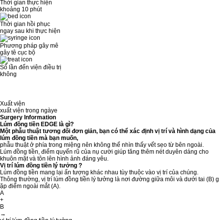
Thời gian thực hiện
khoảng 10 phút
Thời gian hồi phục
ngay sau khi thực hiện
Phương pháp gây mê
gây tê cục bộ
Số lần đến viện điều trị
không
Xuất viện
xuất viện trong ngàye
Surgery Information
Lúm đồng tiền EDGE là gì?
Một phẫu thuật tương đối đơn giản, bạn có thể xác định vị trí và hình dạng của
lúm đồng tiền mà bạn muốn,
phẫu thuật ở phía trong miệng nên không thể nhìn thấy vết sẹo từ bên ngoài.
Lúm đồng tiền, điểm quyến rũ của nụ cười giúp tăng thêm nét duyên dáng cho
khuôn mặt và tôn lên hình ảnh đáng yêu.
Vị trí lúm đồng tiền lý tưởng ?
Lúm đồng tiền mang lại ấn tượng khác nhau tùy thuộc vào vị trí của chúng.
Thông thường, vị trí lúm đồng tiền lý tưởng là nơi đường giữa môi và dưới tai (B) g
ặp điểm ngoài mắt (A).
A
+
B
→