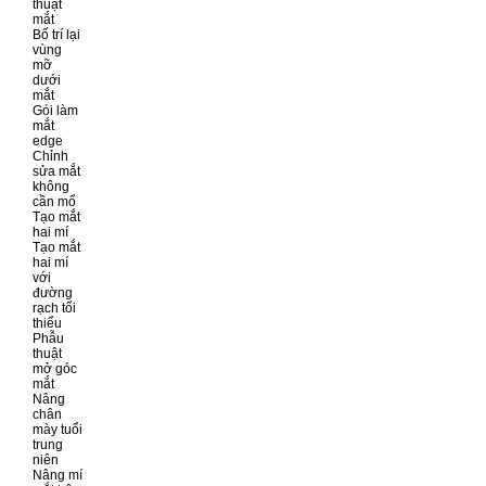
thuật
mắt
Bố trí lại
vùng
mỡ
dưới
mắt
Gói làm
mắt
edge
Chỉnh
sửa mắt
không
cần mổ
Tạo mắt
hai mí
Tạo mắt
hai mí
với
đường
rạch tối
thiểu
Phẫu
thuật
mở góc
mắt
Nâng
chân
mày tuổi
trung
niên
Nâng mí