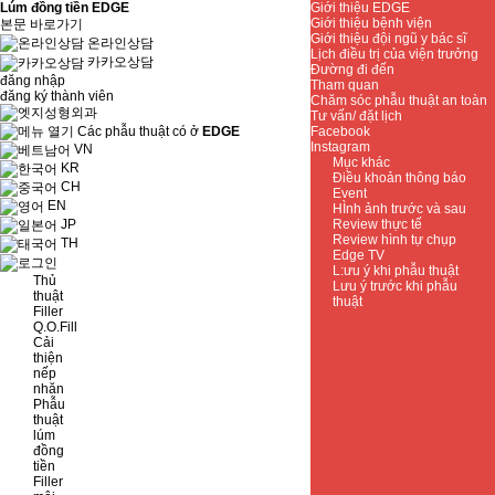
Lúm đồng tiền EDGE
Giới thiệu EDGE
Giới thiệu bệnh viện
본문 바로가기
Giới thiệu đội ngũ y bác sĩ
온라인상담
Lịch điều trị của viện trưởng
카카오상담
Đường đi đến
đăng nhập
Tham quan
đăng ký thành viên
Chăm sóc phẫu thuật an toàn
Tư vấn/ đặt lịch
Các phẫu thuật có ở
EDGE
Facebook
Instagram
VN
Mục khác
KR
Điều khoản thông báo
CH
Event
EN
HÌnh ảnh trước và sau
Review thực tế
JP
Review hình tự chụp
TH
Edge TV
L:ưu ý khi phẫu thuật
Thủ
Lưu ý trước khi phẫu
thuật
thuật
Filler
Q.O.Fill
Cải
thiện
nếp
nhăn
Phẫu
thuật
lúm
đồng
tiền
Filler