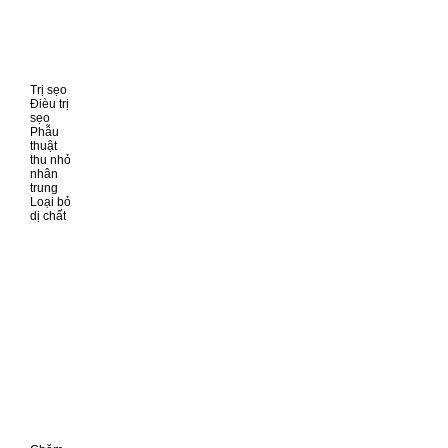
Trị sẹo
Đièu trị
sẹo
Phẫu
thuật
thu nhỏ
nhân
trung
Loại bỏ
dị chất