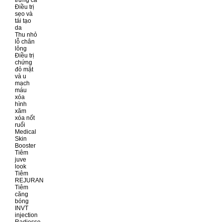
Điều trị
sẹo và
tái tạo
da
Thu nhỏ
lỗ chân
lông
Điều trị
chứng
đỏ mặt
và u
mạch
máu
xóa
hình
xăm
xóa nốt
ruổi
Medical
Skin
Booster
Tiêm
juve
look
Tiêm
REJURAN
Tiêm
căng
bóng
INVT
injection
Radiesse