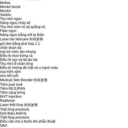
Motiva
Mentor boost
Mentor
Sebbin
Thu nhỏ ngực
Nâng ngực chảy xệ
Thu nhỏ núm vú và quầng vú
Filler ngực
Nâng ngực bằng mỡ tự thân
Laser da/ skincare
하위분류
gói làm trắng phù hợp 1:1
chẩn đoán da
loại bỏ nám, tàn nhang
Điều trị mun trứng cá
Điều trị sẹo và tái tạo da
Thu nhỏ lỗ chân lông
Điều trị chứng đỏ mặt và u mạch máu
xóa hình xăm
xóa nốt ruổi
Medical Skin Booster
하위분류
Tiêm juve look
Tiêm REJURAN
Tiêm căng bóng
INVT injection
Radiesse
Laser triệt lông
하위분류
Triệt lông premium
Giới thiệu thiết bị
Triệt lông premium
Điều cần chú ý trước khi phẫu thuật
Q&A