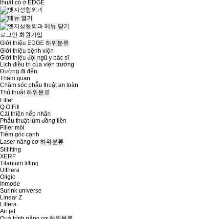
thuật có ở
EDGE
메뉴
닫기
로그인
회원가입
Giới thiệu EDGE
하위분류
Giới thiệu bệnh viện
Giới thiệu đội ngũ y bác sĩ
Lịch điều trị của viện trưởng
Đường đi đến
Tham quan
Chăm sóc phẫu thuật an toàn
Thủ thuật
하위분류
Filler
Q.O.Fill
Cải thiện nếp nhăn
Phẫu thuật lúm đồng tiền
Filler môi
Tiêm góc cạnh
Laser nâng cơ
하위분류
Sillifting
XERF
Titanium lifting
Ulthera
Oligio
Inmode
Surink universe
Linear Z
Liftera
Air jet
Quá trình nâng cơ
하위분류