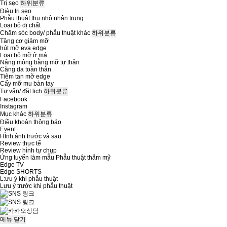
Trị sẹo
하위분류
Đièu trị sẹo
Phẫu thuật thu nhỏ nhân trung
Loại bỏ dị chất
Chăm sóc body/ phẫu thuật khác
하위분류
Tăng cơ giảm mỡ
hút mỡ eva edge
Loại bỏ mỡ ở má
Nâng mông bằng mỡ tự thân
Căng da toàn thân
Tiêm tan mỡ edge
Cấy mỡ mu bàn tay
Tư vấn/ đặt lịch
하위분류
Facebook
Instagram
Mục khác
하위분류
Điều khoản thông báo
Event
HÌnh ảnh trước và sau
Review thực tế
Review hình tự chụp
Ứng tuyển làm mẫu Phẫu thuật thẩm mỹ
Edge TV
Edge SHORTS
L:ưu ý khi phẫu thuật
Lưu ý trước khi phẫu thuật
메뉴
닫기