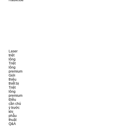
Laser
triệt
lông
Triệt
lông
premium
Giới
thiệu
thiết bị
Triệt
lông
premium
Điều
cần chú
ý trước
khi
phẫu
thuật
Q&A