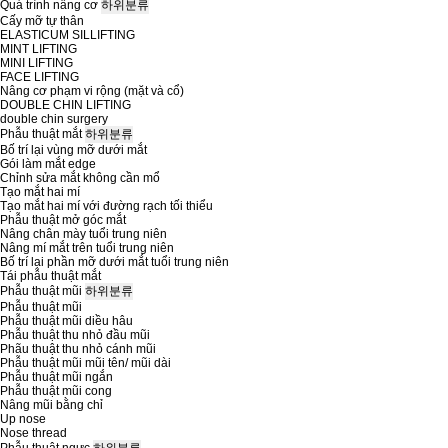
Quá trình nâng cơ
하위분류
Cấy mỡ tự thân
ELASTICUM SILLIFTING
MINT LIFTING
MINI LIFTING
FACE LIFTING
Nâng cơ phạm vi rộng (mặt và cổ)
DOUBLE CHIN LIFTING
double chin surgery
Phẫu thuật mắt
하위분류
Bố trí lại vùng mỡ dưới mắt
Gói làm mắt edge
Chỉnh sửa mắt không cần mổ
Tạo mắt hai mí
Tạo mắt hai mí với đường rạch tối thiểu
Phẫu thuật mở góc mắt
Nâng chân mày tuổi trung niên
Nâng mí mắt trên tuổi trung niên
Bố trí lại phần mỡ dưới mắt tuổi trung niên
Tái phẫu thuật mắt
Phẫu thuật mũi
하위분류
Phẫu thuật mũi
Phẫu thuật mũi diều hâu
Phẫu thuật thu nhỏ đầu mũi
Phãu thuật thu nhỏ cánh mũi
Phẫu thuật mũi mũi tên/ mũi dài
Phẫu thuật mũi ngắn
Phẫu thuật mũi cong
Nâng mũi bằng chỉ
Up nose
Nose thread