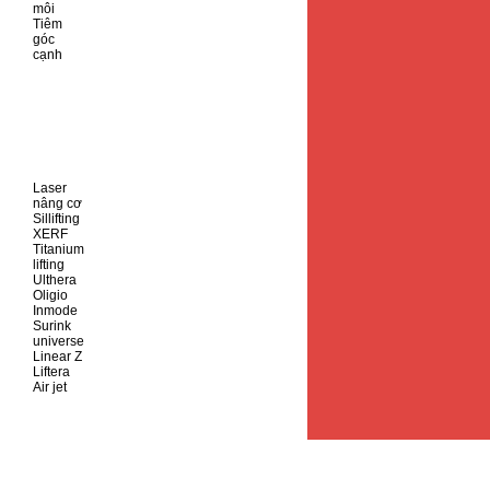
môi
Tiêm
góc
cạnh
Laser
nâng cơ
Sillifting
XERF
Titanium
lifting
Ulthera
Oligio
Inmode
Surink
universe
Linear Z
Liftera
Air jet