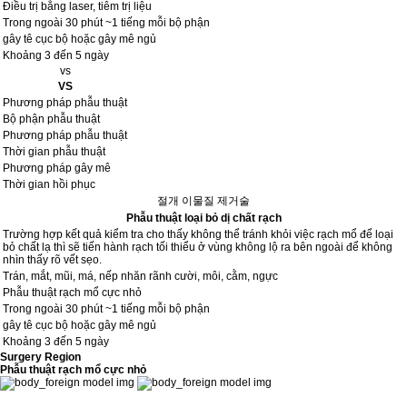
Điều trị bằng laser, tiêm trị liệu
Trong ngoài 30 phút ~1 tiếng mỗi bộ phận
gây tê cục bộ hoặc gây mê ngủ
Khoảng 3 đến 5 ngày
vs
VS
Phương pháp phẫu thuật
Bộ phận phẫu thuật
Phương pháp phẫu thuật
Thời gian phẫu thuật
Phương pháp gây mê
Thời gian hồi phục
절개 이물질 제거술
Phẫu thuật loại bỏ dị chất rạch
Trường hợp kết quả kiểm tra cho thấy không thể tránh khỏi việc rạch mổ để loại
bỏ chất lạ thì sẽ tiến hành rạch tối thiểu ở vùng không lộ ra bên ngoài để không
nhìn thấy rõ vết sẹo.
Trán, mắt, mũi, má, nếp nhăn rãnh cười, môi, cằm, ngực
Phẫu thuật rạch mổ cực nhỏ
Trong ngoài 30 phút ~1 tiếng mỗi bộ phận
gây tê cục bộ hoặc gây mê ngủ
Khoảng 3 đến 5 ngày
Surgery Region
Phẫu thuật rạch mổ cực nhỏ