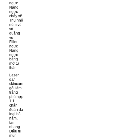
ngực
Nâng
ngực
chảy xệ
Thu nhỏ
núm vú
và
quầng
vú
Filler
ngực
Nâng
ngực
bằng
mỡ tự
thân
Laser
da/
skincare
gói làm
trắng
phù hợp
1:1
chẩn
đoán da
loại bỏ
nám,
tàn
nhang
Điều trị
mun