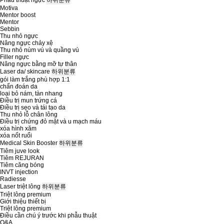
Phẫu thuật ngực
하위분류
Motiva
Mentor boost
Mentor
Sebbin
Thu nhỏ ngực
Nâng ngực chảy xệ
Thu nhỏ núm vú và quầng vú
Filler ngực
Nâng ngực bằng mỡ tự thân
Laser da/ skincare
하위분류
gói làm trắng phù hợp 1:1
chẩn đoán da
loại bỏ nám, tàn nhang
Điều trị mun trứng cá
Điều trị sẹo và tái tạo da
Thu nhỏ lỗ chân lông
Điều trị chứng đỏ mặt và u mạch máu
xóa hình xăm
xóa nốt ruổi
Medical Skin Booster
하위분류
Tiêm juve look
Tiêm REJURAN
Tiêm căng bóng
INVT injection
Radiesse
Laser triệt lông
하위분류
Triệt lông premium
Giới thiệu thiết bị
Triệt lông premium
Điều cần chú ý trước khi phẫu thuật
Q&A