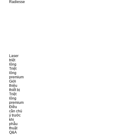
Radiesse
Laser
triệt
lông
Triệt
lông
premium
Giới
thiệu
thiết bị
Triệt
lông
premium
Điều
cần chú
ý trước
khi
phẫu
thuật
Q&A