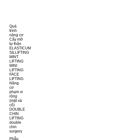
Quá
trình
nâng cơ
Cấy mỡ
tự thân
ELASTICUM
SILLIFTING
MINT
LIFTING
MINI
LIFTING
FACE
LIFTING
Nâng
cơ
phạm vi
rộng
(mặt và
cổ)
DOUBLE
CHIN
LIFTING
double
chin
surgery
Phẫu