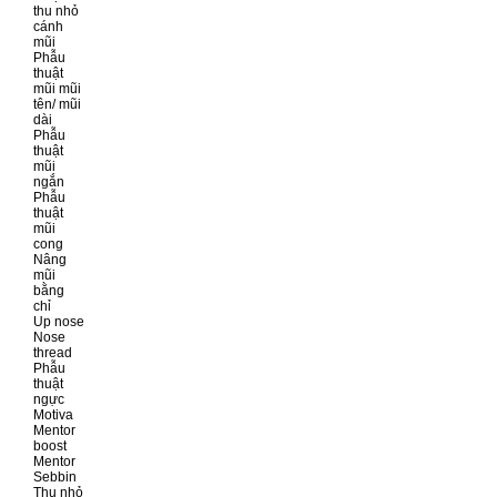
thu nhỏ
cánh
mũi
Phẫu
thuật
mũi mũi
tên/ mũi
dài
Phẫu
thuật
mũi
ngắn
Phẫu
thuật
mũi
cong
Nâng
mũi
bằng
chỉ
Up nose
Nose
thread
Phẫu
thuật
ngực
Motiva
Mentor
boost
Mentor
Sebbin
Thu nhỏ