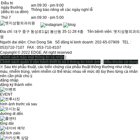
Điều trị
am 09:30 - pm 9:00
ngày thường
Thông báo riêng về các ngày nghỉ lễ
(điều trị ca đêm)
Thứ 7
am 09:30 - pm 5:00
Địa chỉ: 대구 중구 동성로1길( 봉산동 35-1) 28 4층 Tên bệnh viện: 엣지성형외과의
원
Người đai diện: Choi Dong Sikㅤ Số đăng kí kinh doanh: 202-65-07909ㅤ TEL :
053)710-7107ㅤ FAX : 053-710-8107
Copyright © 2022 EDGE, All right reserved
|
Chính sách bảo mật thông tin cá nhân
|
Chính sách quản lí vận hành thiết bị xử lí thông tin hình ảnh
Điều khoản sử dụng
※ Sau khi phẫu thuật, các biến chứng của phẫu thuật thông thường như chảy
máu, nhiễm trùng, viêm nhiễm có thể khác nhau về mức độ tùy theo từng cá nhân
nên cần phải chú ý.
đăng nhập
đăng ký thành viên
EVENT
hình ảnh trước và sau
đường đi đến
tổng đài
đặt lịch zalo