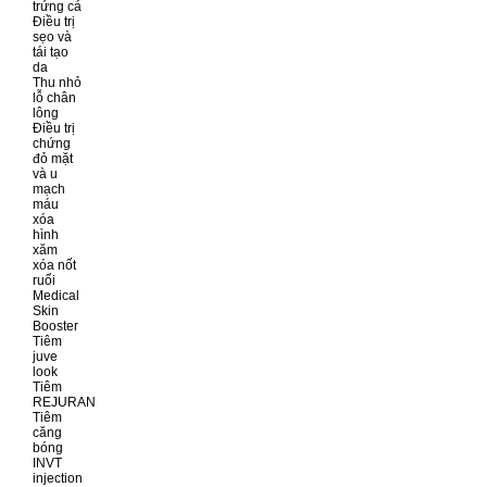
trứng cá
Điều trị
sẹo và
tái tạo
da
Thu nhỏ
lỗ chân
lông
Điều trị
chứng
đỏ mặt
và u
mạch
máu
xóa
hình
xăm
xóa nốt
ruổi
Medical
Skin
Booster
Tiêm
juve
look
Tiêm
REJURAN
Tiêm
căng
bóng
INVT
injection