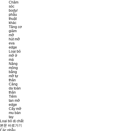
Chăm
sóc
body/
phẫu
thuật
khác
Tăng cơ
giảm
mỡ
hút mỡ
eva
edge
Loại bỏ
mỡ ở
má
Nâng
mông
bằng
mỡ tự
thân
Căng
da toàn
thân
Tiêm
tan mỡ
edge
Cấy mỡ
mu bàn
tay
Loại bỏ dị chất
본문 바로가기
Các phẫu