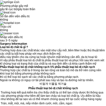
Phương pháp gây mê
gây tê cục bộ/gây toàn thân
Số lần đến viện điều trị
không
Tháo chỉ
không
Nhập viện điều trị
sau 3~5 ngày
Surgery Information
Loại bỏ dị chất là gì ?
Trường hợp đưa các chất khác vào mặt như cấy mỡ, tiêm filler hoặc thủ thuật tiêm
các chất lạ bất hợp pháp với mục đích thẩm mỹ,
điều này khiến cho da cứng lại hoặc khuôn mặt không cân đối, da bị hoại tử.
Vì vậy phẫu thuật loại bỏ dị chất là phẫu thuật loại bỏ và phục hồi sau khi xem xét
kĩ chủng loại và trạng thái của chất lạ và suy tính đến cả khía cạnh thẩm mỹ
Phẫu thuật loại bỏ dị chất không rạch VS phẫu thuật loại bỏ dị chất rạch
Trường hợp các chất lạ ở trong da lan rộng và toàn bộ mô da trở nên cứng nên
khó loại bỏ bằng phương pháp không rạch
thì có thể loại bỏ sạch sẽ các chất lạ bằng phương pháp rạch.
Ngoài ra không có nguy cơ tái phát sau này và tạo ra đường nét tự nhiên.
비절개 이물질 제거술
Phẫu thuật loại bỏ dị chất không rạch
Trường hợp kết quả kiểm tra cho thấy chất lạ có thể tan chảy được thì thông qua
các phương pháp như tiêm để làm tan chảy và loại bỏ chất lạ. Ưu điểm là hầu
như không để lại sẹo và có thể nhanh chóng quay trở lại cuốc sống hàng ngày.
Trán, mắt, mũi, má, nếp nhăn rãnh cười, môi, cằm, ngực