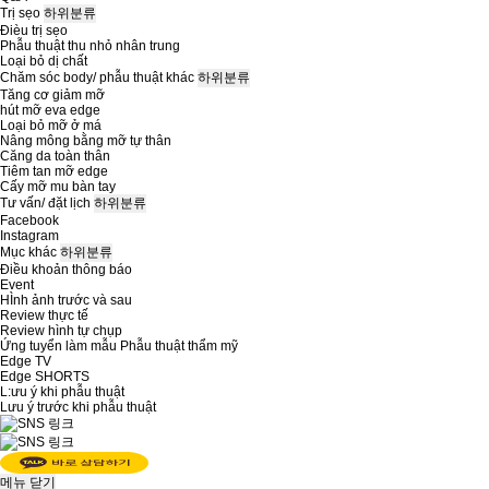
Trị sẹo
하위분류
Đièu trị sẹo
Phẫu thuật thu nhỏ nhân trung
Loại bỏ dị chất
Chăm sóc body/ phẫu thuật khác
하위분류
Tăng cơ giảm mỡ
hút mỡ eva edge
Loại bỏ mỡ ở má
Nâng mông bằng mỡ tự thân
Căng da toàn thân
Tiêm tan mỡ edge
Cấy mỡ mu bàn tay
Tư vấn/ đặt lịch
하위분류
Facebook
Instagram
Mục khác
하위분류
Điều khoản thông báo
Event
HÌnh ảnh trước và sau
Review thực tế
Review hình tự chụp
Ứng tuyển làm mẫu Phẫu thuật thẩm mỹ
Edge TV
Edge SHORTS
L:ưu ý khi phẫu thuật
Lưu ý trước khi phẫu thuật
메뉴
닫기