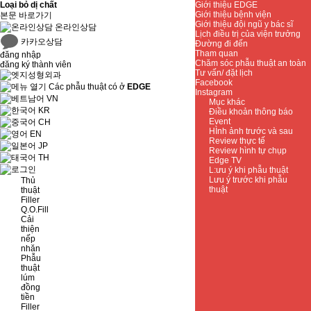
Loại bỏ dị chất
Giới thiệu EDGE
Giới thiệu bệnh viện
본문 바로가기
Giới thiệu đội ngũ y bác sĩ
온라인상담
Lịch điều trị của viện trưởng
카카오상담
Đường đi đến
Tham quan
đăng nhập
Chăm sóc phẫu thuật an toàn
đăng ký thành viên
Tư vấn/ đặt lịch
Facebook
Các phẫu thuật có ở
EDGE
Instagram
VN
Mục khác
KR
Điều khoản thông báo
Event
CH
HÌnh ảnh trước và sau
EN
Review thực tế
JP
Review hình tự chụp
TH
Edge TV
L:ưu ý khi phẫu thuật
Lưu ý trước khi phẫu
Thủ
thuật
thuật
Filler
Q.O.Fill
Cải
thiện
nếp
nhăn
Phẫu
thuật
lúm
đồng
tiền
Filler