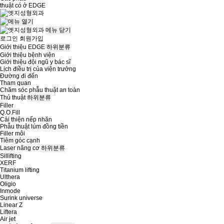
thuật có ở
EDGE
메뉴
닫기
로그인
회원가입
Giới thiệu EDGE
하위분류
Giới thiệu bệnh viện
Giới thiệu đội ngũ y bác sĩ
Lịch điều trị của viện trưởng
Đường đi đến
Tham quan
Chăm sóc phẫu thuật an toàn
Thủ thuật
하위분류
Filler
Q.O.Fill
Cải thiện nếp nhăn
Phẫu thuật lúm đồng tiền
Filler môi
Tiêm góc cạnh
Laser nâng cơ
하위분류
Sillifting
XERF
Titanium lifting
Ulthera
Oligio
Inmode
Surink universe
Linear Z
Liftera
Air jet