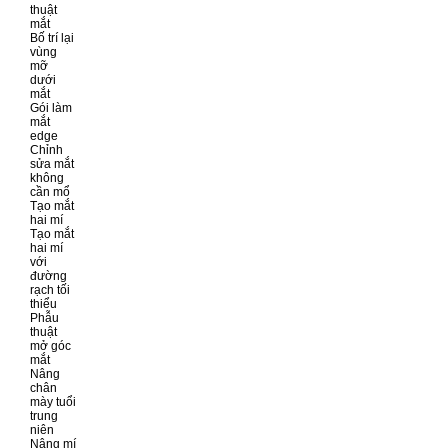
thuật
mắt
Bố trí lại
vùng
mỡ
dưới
mắt
Gói làm
mắt
edge
Chỉnh
sửa mắt
không
cần mổ
Tạo mắt
hai mí
Tạo mắt
hai mí
với
đường
rạch tối
thiểu
Phẫu
thuật
mở góc
mắt
Nâng
chân
mày tuổi
trung
niên
Nâng mí