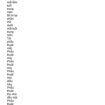
mắt trên
tuổi
trung
niên
Bố trí lại
phần
mỡ
dưới
mắt tuổi
trung
niên
Tái
phẫu
thuật
mắt
Phẫu
thuật
mũi
Phẫu
thuật
mũi
Phẫu
thuật
mũi
diều
hâu
Phẫu
thuật
thu nhỏ
đầu mũi
Phãu
thuật