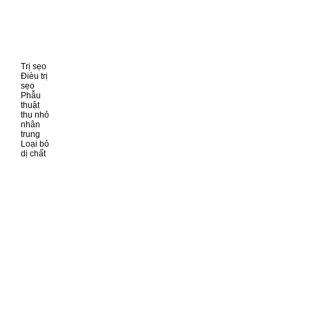
Trị sẹo
Đièu trị
sẹo
Phẫu
thuật
thu nhỏ
nhân
trung
Loại bỏ
dị chất