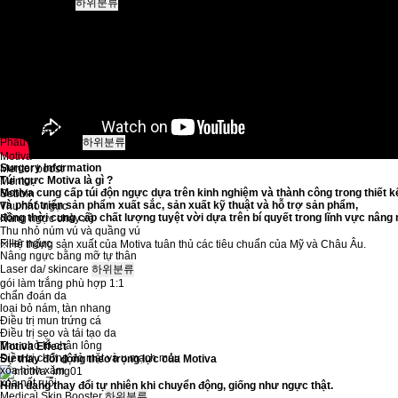
Phẫu thuật mũi
하위분류
Phẫu thuật mũi
Phẫu thuật mũi diều hâu
Phẫu thuật thu nhỏ đầu mũi
Phãu thuật thu nhỏ cánh mũi
Phẫu thuật mũi mũi tên/ mũi dài
Phẫu thuật mũi ngắn
Phẫu thuật mũi cong
Nâng mũi bằng chỉ
Up nose
Nose thread
Phẫu thuật ngực
하위분류
Motiva
Surgery Information
Mentor boost
Túi ngực Motiva là gì ?
Mentor
Motiva cung cấp túi độn ngực dựa trên kinh nghiệm và thành công trong thiết k
Sebbin
và phát triển sản phẩm xuất sắc, sản xuất kỹ thuật và hỗ trợ sản phẩm,
Thu nhỏ ngực
đồng thời cung cấp chất lượng tuyệt vời dựa trên bí quyết trong lĩnh vực nân
Nâng ngực chảy xệ
Thu nhỏ núm vú và quầng vú
Filler ngực
※Hệ thống sản xuất của Motiva tuân thủ các tiêu chuẩn của Mỹ và Châu Âu.
Nâng ngực bằng mỡ tự thân
Laser da/ skincare
하위분류
gói làm trắng phù hợp 1:1
chẩn đoán da
loại bỏ nám, tàn nhang
Điều trị mun trứng cá
Điều trị sẹo và tái tạo da
Thu nhỏ lỗ chân lông
Motiva Effect
Điều trị chứng đỏ mặt và u mạch máu
Sự thay đổi động theo trọng lực của Motiva
xóa hình xăm
xóa nốt ruổi
Hình dạng thay đổi tự nhiên khi chuyển động, giống như ngực thật.
Medical Skin Booster
하위분류