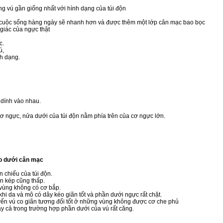
ng vú gần giống nhất với hình dạng của túi độn
ở lại cuộc sống hàng ngày sẽ nhanh hơn và được thêm một lớp cân mạc bao bọc
giác của ngực thật
c.
ú,
nh dạng.
 dính vào nhau.
ơ ngực, nửa dưới của túi độn nằm phía trên của cơ ngực lớn.
ào dưới cân mạc
 chiếu của túi độn.
ăn kép cũng thấp.
vùng không có cơ bắp.
hi da và mô có dây kéo giãn tốt và phần dưới ngực rất chặt.
ến vú co giãn tương đối tốt ở những vùng không được cơ che phủ
 cả trong trường hợp phần dưới của vú rất căng.