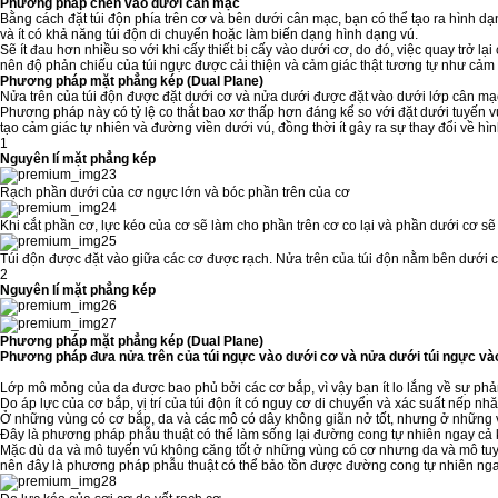
Phương pháp chèn vào dưới cân mạc
Bằng cách đặt túi độn phía trên cơ và bên dưới cân mạc, bạn có thể tạo ra hình dạ
và ít có khả năng túi độn di chuyển hoặc làm biến dạng hình dạng vú.
Sẽ ít đau hơn nhiều so với khi cấy thiết bị cấy vào dưới cơ, do đó, việc quay tr
nên độ phản chiếu của túi ngực được cải thiện và cảm giác thật tương tự như cảm 
Phương pháp mặt phẳng kép (Dual Plane)
Nửa trên của túi độn được đặt dưới cơ và nửa dưới được đặt vào dưới lớp cân mạ
Phương pháp này có tỷ lệ co thắt bao xơ thấp hơn đáng kể so với đặt dưới tuyến v
tạo cảm giác tự nhiên và đường viền dưới vú, đồng thời ít gây ra sự thay đổi về hì
1
Nguyên lí mặt phẳng kép
Rạch phần dưới của cơ ngực lớn và bóc phần trên của cơ
Khi cắt phần cơ, lực kéo của cơ sẽ làm cho phần trên cơ co lại và phần dưới cơ sẽ
Túi độn được đặt vào giữa các cơ được rạch. Nửa trên của túi độn nằm bên dưới c
2
Nguyên lí mặt phẳng kép
Phương pháp mặt phẳng kép (Dual Plane)
Phương pháp đưa nửa trên của túi ngực vào dưới cơ và nửa dưới túi ngực v
Lớp mô mỏng của da được bao phủ bởi các cơ bắp, vì vậy bạn ít lo lắng về sự phản
Do áp lực của cơ bắp, vị trí của túi độn ít có nguy cơ di chuyển và xác suất nếp nh
Ở những vùng có cơ bắp, da và các mô có dây không giãn nở tốt, nhưng ở những 
Đây là phương pháp phẫu thuật có thể làm sống lại đường cong tự nhiên ngay cả k
Mặc dù da và mô tuyến vú không căng tốt ở những vùng có cơ nhưng da và mô tuy
nên đây là phương pháp phẫu thuật có thể bảo tồn được đường cong tự nhiên ngay