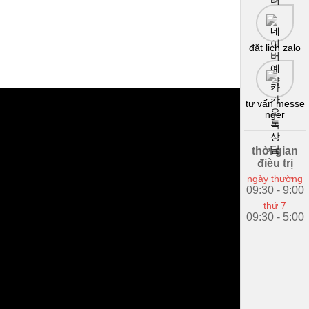
đặt lịch zalo
tư vấn messe
nger
thời gian
đièu trị
ngày thường
09:30 - 9:00
thứ 7
09:30 - 5:00