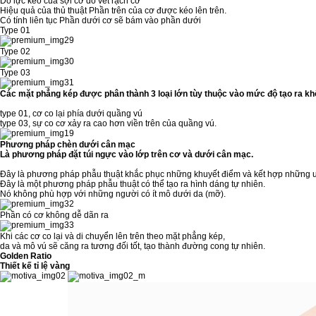
Do lực kéo của sợi cơ do vết rạch cơ
Hiệu quả của thủ thuật
Phần trên của cơ được kéo lên trên.
Có tính liên tục
Phần dưới cơ sẽ bám vào phần dưới
Type 01
Type 02
Type 03
Các mặt phẳng kép được phân thành 3 loại lớn tùy thuộc vào mức độ tạo ra k
type 01, cơ co lại phía dưới quầng vú
type 03, sự co cơ xảy ra cao hơn viền trên của quầng vú.
Phương pháp chèn dưới cân mạc
Là phương pháp đặt túi ngực vào lớp trên cơ và dưới cân mạc.
Đây là phương pháp phẫu thuật khắc phục những khuyết điểm và kết hợp những 
Đây là một phương pháp phẫu thuật có thể tạo ra hình dáng tự nhiên.
Nó không phù hợp với những người có ít mô dưới da (mỡ).
Phần có cơ không dễ dãn ra
Khi các cơ co lại và di chuyển lên trên theo mặt phẳng kép,
da và mô vú sẽ căng ra tương đối tốt, tạo thành đường cong tự nhiên.
Golden Ratio
Thiết kế tỉ lệ vàng