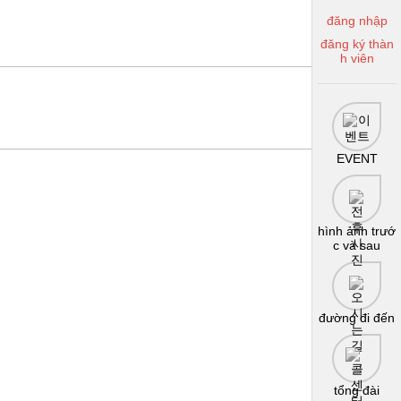
đăng nhập
đăng ký thàn
h viên
EVENT
hình ảnh trướ
c và sau
đường đi đến
tổng đài