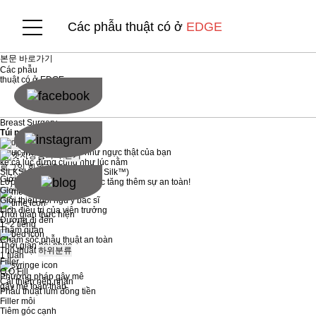
Các phẫu thuật có ở
EDGE
본문 바로가기
Các phẫu
thuật có ở
EDGE
Breast Surgery
Túi ngực/ Motiva
IMPLANT
Ngực Motiva tự nhiên như ngực thật của bạn
닫기
kể cả lúc đứng cũng như lúc nằm
로그인
회원가입
SILKSURFACE™ (Smooth Silk™)
Giới thiệu EDGE
하위분류
Lớp vỏ ngoài nhân trắc học tăng thêm sự an toàn!
Giới thiệu bệnh viện
Giới thiệu đội ngũ y bác sĩ
Lịch điều trị của viện trưởng
Thời gian thực hiện
Đường đi đến
1~2 tiếng
Tham quan
Chăm sóc phẫu thuật an toàn
Thời gian hồi phục
Thủ thuật
하위분류
1 tuần
Filler
Q.O.Fill
Phương pháp gây mê
Cải thiện nếp nhăn
gây mê toàn thân
Phẫu thuật lúm đồng tiền
Filler môi
Tiêm góc cạnh