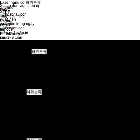
Laser nâng cơ
하위분류
Số lần đến viện điều trị
Sillifting
không
XERF
Titanium lifting
Xuất viện
Ulthera
xuất viện trong ngày
Oligio
Inmode
Hiệu quả điều trị
Surink universe
sau 1~2 tuần
Linear Z
Liftera
Air jet
Quá trình nâng cơ
하위분류
Cấy mỡ tự thân
ELASTICUM SILLIFTING
MINT LIFTING
MINI LIFTING
FACE LIFTING
Nâng cơ phạm vi rộng (mặt và cổ)
DOUBLE CHIN LIFTING
double chin surgery
Phẫu thuật mắt
하위분류
Bố trí lại vùng mỡ dưới mắt
Gói làm mắt edge
Chỉnh sửa mắt không cần mổ
Tạo mắt hai mí
Tạo mắt hai mí với đường rạch tối thiểu
Phẫu thuật mở góc mắt
Nâng chân mày tuổi trung niên
Nâng mí mắt trên tuổi trung niên
Bố trí lại phần mỡ dưới mắt tuổi trung niên
Tái phẫu thuật mắt