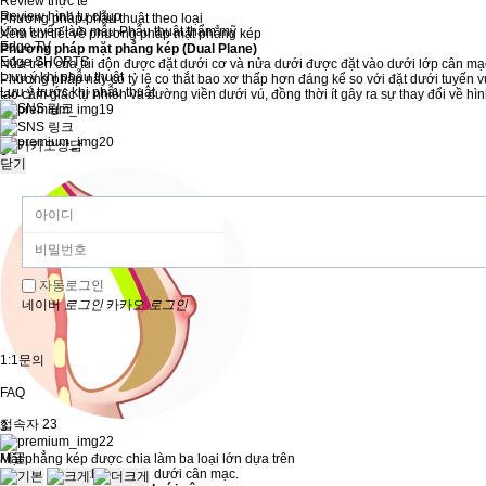
Review thực tế
Review hình tự chụp
Phương pháp phẫu thuật theo loại
Ứng tuyển làm mẫu Phẫu thuật thẩm mỹ
Xem chi tiết về phương pháp mặt phẳng kép
Edge TV
Phương pháp mặt phẳng kép (Dual Plane)
Edge SHORTS
Nửa trên của túi độn được đặt dưới cơ và nửa dưới được đặt vào dưới lớp cân mạ
L:ưu ý khi phẫu thuật
Phương pháp này có tỷ lệ co thắt bao xơ thấp hơn đáng kể so với đặt dưới tuyến v
Lưu ý trước khi phẫu thuật
tạo cảm giác tự nhiên và đường viền dưới vú, đồng thời ít gây ra sự thay đổi về hì
1
2
닫기
자동로그인
네이버
로그인
카카오
로그인
1:1문의
FAQ
접속자
23
3
새글
Mặt phẳng kép được chia làm ba loại lớn dựa trên
mức độ tạo ra không gian dưới cân mạc.