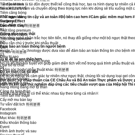
Túi độn Motiva là túi độn được thiết kế công thái học, tạo ra hình dạng tự nhiên cả
Tiêm juve look
Nó xòe ra khi nằm và chuyển động theo trọng lực nên khi đứng sẽ trĩu xuống một c
Tiêm REJURAN
Tiêm căng bóng
#Túi ngực đáng tin cậy và an toàn #Độ bền cao hơn #Cảm giác mềm mại hơn #H
INVT injection
Surgery Effect
Radiesse
Đặc điểm của Motiva
Laser triệt lông
하위분류
01
Triệt lông premium
Giống như ngực thật
Giới thiệu thiết bị
Với công nghệ nhân trắc học tiên tiến, nó thay đổi giống như một bộ ngực thật theo
Triệt lông premium
02
Điều cần chú ý trước khi phẫu thuật
Đảm bảo an toàn thông tin người bệnh
Q&A
inside Safety Technology được đưa vào để đảm bảo an toàn thông tin cho bệnh n
Trị sẹo
하위분류
03
Đièu trị sẹo
Tỷ lệ để lại sẹo thấp hơn
Phẫu thuật thu nhỏ nhân trung
Nó có độ đàn hồi tuyệt vời giúp giảm diện tích vết mổ trong quá trình phẫu thuật
Loại bỏ dị chất
04
Chăm sóc body/ phẫu thuật khác
하위분류
Độ an toàn của túi độn
Tăng cơ giảm mỡ
Để có vẻ ngoài và cảm giác tự nhiên như ngực thật, chúng tôi sử dụng loại gel côn
hút mỡ eva edge
Đạt được sự chấp thuận của CE Châu Âu và Bộ An toàn Thực phẩm và Dược 
Loại bỏ mỡ ở má
Hiển thị kết quả thử nghiệm đáp ứng các tiêu chuẩn vượt qua của Hiệp hội Thí
Nâng mông bằng mỡ tự thân
Căng da toàn thân
※Hiệu quả điều trị có thể khác nhau tùy theo từng cá nhân※
Tiêm tan mỡ edge
Cấy mỡ mu bàn tay
Tư vấn/ đặt lịch
하위분류
Facebook
Instagram
Mục khác
하위분류
Điều khoản thông báo
Event
HÌnh ảnh trước và sau