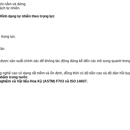
 khi nằm và đứng.
ách tự nhiên.
ình dạng tự nhiên theo trọng lực
 trọng lực.
hân.
 và được sản xuất chính xác để không tác động đáng kể đến các mô xung quanh trong
g nghệ cao có dạng rất mềm và ổn định, đồng thời có độ bền cao và độ đàn hồi tuyệ
phẩm trong nước
 nghiệm và Vật liệu Hoa Kỳ (ASTM) F703 và ISO 14607.