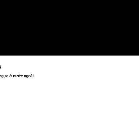
ế
g ngực ở nước ngoài.