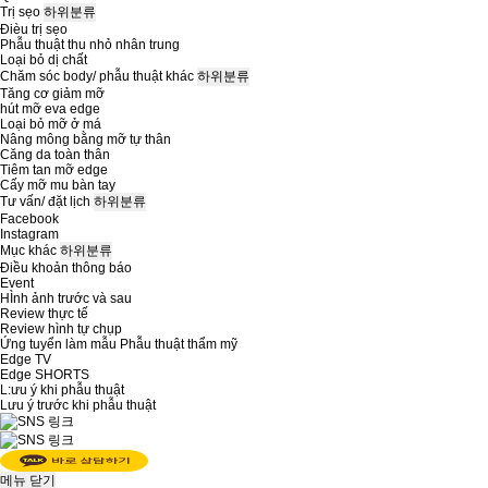
Trị sẹo
하위분류
Đièu trị sẹo
Phẫu thuật thu nhỏ nhân trung
Loại bỏ dị chất
Chăm sóc body/ phẫu thuật khác
하위분류
Tăng cơ giảm mỡ
hút mỡ eva edge
Loại bỏ mỡ ở má
Nâng mông bằng mỡ tự thân
Căng da toàn thân
Tiêm tan mỡ edge
Cấy mỡ mu bàn tay
Tư vấn/ đặt lịch
하위분류
Facebook
Instagram
Mục khác
하위분류
Điều khoản thông báo
Event
HÌnh ảnh trước và sau
Review thực tế
Review hình tự chụp
Ứng tuyển làm mẫu Phẫu thuật thẩm mỹ
Edge TV
Edge SHORTS
L:ưu ý khi phẫu thuật
Lưu ý trước khi phẫu thuật
메뉴
닫기