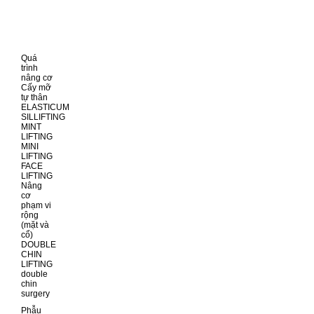
Quá
trình
nâng cơ
Cấy mỡ
tự thân
ELASTICUM
SILLIFTING
MINT
LIFTING
MINI
LIFTING
FACE
LIFTING
Nâng
cơ
phạm vi
rộng
(mặt và
cổ)
DOUBLE
CHIN
LIFTING
double
chin
surgery
Phẫu