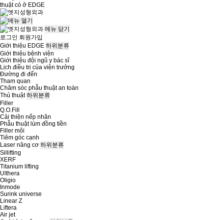
thuật có ở
EDGE
메뉴
닫기
로그인
회원가입
Giới thiệu EDGE
하위분류
Giới thiệu bệnh viện
Giới thiệu đội ngũ y bác sĩ
Lịch điều trị của viện trưởng
Đường đi đến
Tham quan
Chăm sóc phẫu thuật an toàn
Thủ thuật
하위분류
Filler
Q.O.Fill
Cải thiện nếp nhăn
Phẫu thuật lúm đồng tiền
Filler môi
Tiêm góc cạnh
Laser nâng cơ
하위분류
Sillifting
XERF
Titanium lifting
Ulthera
Oligio
Inmode
Surink universe
Linear Z
Liftera
Air jet