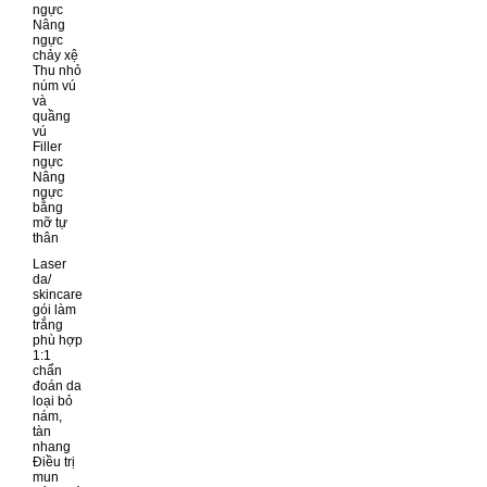
ngực
Nâng
ngực
chảy xệ
Thu nhỏ
núm vú
và
quầng
vú
Filler
ngực
Nâng
ngực
bằng
mỡ tự
thân
Laser
da/
skincare
gói làm
trắng
phù hợp
1:1
chẩn
đoán da
loại bỏ
nám,
tàn
nhang
Điều trị
mun