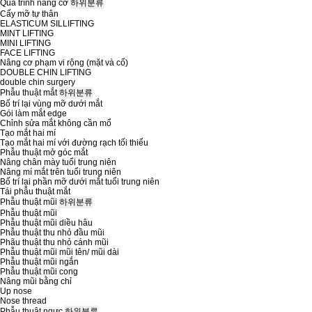
Quá trình nâng cơ
하위분류
Cấy mỡ tự thân
ELASTICUM SILLIFTING
MINT LIFTING
MINI LIFTING
FACE LIFTING
Nâng cơ phạm vi rộng (mặt và cổ)
DOUBLE CHIN LIFTING
double chin surgery
Phẫu thuật mắt
하위분류
Bố trí lại vùng mỡ dưới mắt
Gói làm mắt edge
Chỉnh sửa mắt không cần mổ
Tạo mắt hai mí
Tạo mắt hai mí với đường rạch tối thiểu
Phẫu thuật mở góc mắt
Nâng chân mày tuổi trung niên
Nâng mí mắt trên tuổi trung niên
Bố trí lại phần mỡ dưới mắt tuổi trung niên
Tái phẫu thuật mắt
Phẫu thuật mũi
하위분류
Phẫu thuật mũi
Phẫu thuật mũi diều hâu
Phẫu thuật thu nhỏ đầu mũi
Phãu thuật thu nhỏ cánh mũi
Phẫu thuật mũi mũi tên/ mũi dài
Phẫu thuật mũi ngắn
Phẫu thuật mũi cong
Nâng mũi bằng chỉ
Up nose
Nose thread
Phẫu thuật ngực
하위분류