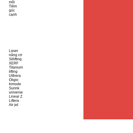
môi
Tiêm
góc
cạnh
Laser
nâng cơ
Sillifting
XERF
Titanium
lifting
Ulthera
Oligio
Inmode
Surink
universe
Linear Z
Liftera
Air jet