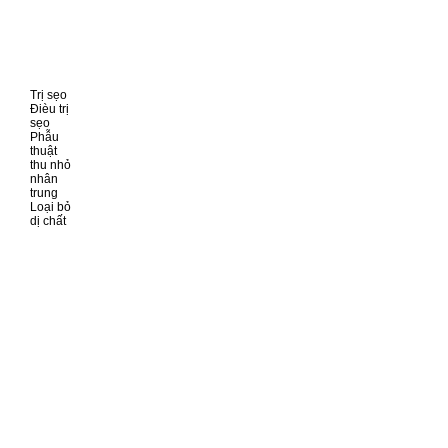
Trị sẹo
Đièu trị
sẹo
Phẫu
thuật
thu nhỏ
nhân
trung
Loại bỏ
dị chất