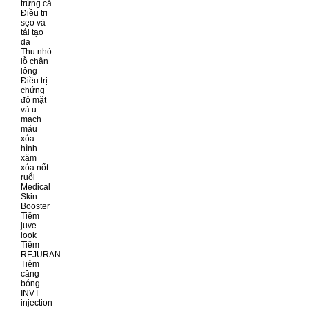
trứng cá
Điều trị
sẹo và
tái tạo
da
Thu nhỏ
lỗ chân
lông
Điều trị
chứng
đỏ mặt
và u
mạch
máu
xóa
hình
xăm
xóa nốt
ruổi
Medical
Skin
Booster
Tiêm
juve
look
Tiêm
REJURAN
Tiêm
căng
bóng
INVT
injection