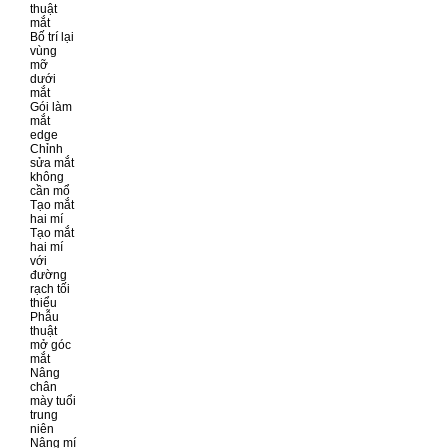
thuật
mắt
Bố trí lại
vùng
mỡ
dưới
mắt
Gói làm
mắt
edge
Chỉnh
sửa mắt
không
cần mổ
Tạo mắt
hai mí
Tạo mắt
hai mí
với
đường
rạch tối
thiểu
Phẫu
thuật
mở góc
mắt
Nâng
chân
mày tuổi
trung
niên
Nâng mí