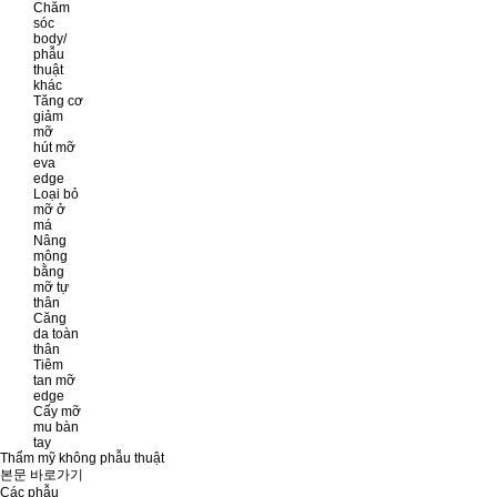
Chăm
sóc
body/
phẫu
thuật
khác
Tăng cơ
giảm
mỡ
hút mỡ
eva
edge
Loại bỏ
mỡ ở
má
Nâng
mông
bằng
mỡ tự
thân
Căng
da toàn
thân
Tiêm
tan mỡ
edge
Cấy mỡ
mu bàn
tay
Thẩm mỹ không phẫu thuật
본문 바로가기
Các phẫu