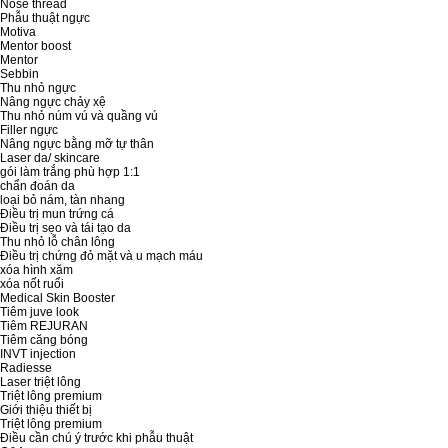
Nose thread
Phẫu thuật ngực
Motiva
Mentor boost
Mentor
Sebbin
Thu nhỏ ngực
Nâng ngực chảy xệ
Thu nhỏ núm vú và quầng vú
Filler ngực
Nâng ngực bằng mỡ tự thân
Laser da/ skincare
gói làm trắng phù hợp 1:1
chẩn đoán da
loại bỏ nám, tàn nhang
Điều trị mun trứng cá
Điều trị sẹo và tái tạo da
Thu nhỏ lỗ chân lông
Điều trị chứng đỏ mặt và u mạch máu
xóa hình xăm
xóa nốt ruổi
Medical Skin Booster
Tiêm juve look
Tiêm REJURAN
Tiêm căng bóng
INVT injection
Radiesse
Laser triệt lông
Triệt lông premium
Giới thiệu thiết bị
Triệt lông premium
Điều cần chú ý trước khi phẫu thuật