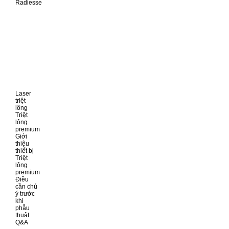
Radiesse
Laser
triệt
lông
Triệt
lông
premium
Giới
thiệu
thiết bị
Triệt
lông
premium
Điều
cần chú
ý trước
khi
phẫu
thuật
Q&A