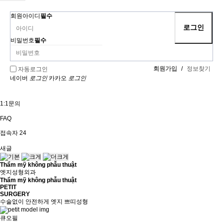
회원아이디
필수
비밀번호
필수
회원가입
/
정보찾기
자동로그인
네이버
로그인
카카오
로그인
1:1문의
FAQ
접속자
24
새글
Thẩm mỹ không phẫu thuật
엣지성형외과
Thẩm mỹ không phẫu thuật
PETIT
SURGERY
수술없이 안전하게 엣지 쁘띠성형
큐오필