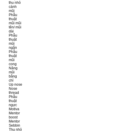
thu nhỏ
cánh
mũi
Phẫu
thuật
mũi mũi
tên/ mũi
dài
Phẫu
thuật
mũi
ngắn
Phẫu
thuật
mũi
cong
Nâng
mũi
bằng
chỉ
Up nose
Nose
thread
Phẫu
thuật
ngực
Motiva
Mentor
boost
Mentor
Sebbin
Thu nhỏ