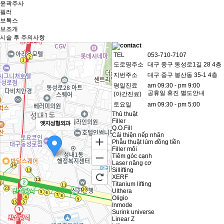
윤곽주사
필러
보톡스
보조개
시술 후 주의사항
TEL
053-710-7107
도로명주소
대구 중구 동성로1길 28 4층
지번주소
대구 중구 봉산동 35-1 4층
평일진료
am 09:30 - pm 9:00
공휴일 휴진 별도안내
(야간진료)
토요일
am 09:30 - pm 5:00
Thủ thuật
Filler
엣지성형외과
Q.O.Fill
Cải thiện nếp nhăn
Phẫu thuật lúm đồng tiền
Filler môi
Tiêm góc cạnh
Laser nâng cơ
Sillifting
XERF
Titanium lifting
Ulthera
Oligio
Inmode
Surink universe
Linear Z