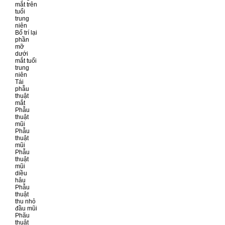
mắt trên
tuổi
trung
niên
Bố trí lại
phần
mỡ
dưới
mắt tuổi
trung
niên
Tái
phẫu
thuật
mắt
Phẫu
thuật
mũi
Phẫu
thuật
mũi
Phẫu
thuật
mũi
diều
hâu
Phẫu
thuật
thu nhỏ
đầu mũi
Phãu
thuật