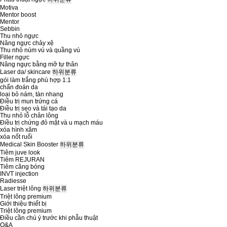
Motiva
Mentor boost
Mentor
Sebbin
Thu nhỏ ngực
Nâng ngực chảy xệ
Thu nhỏ núm vú và quầng vú
Filler ngực
Nâng ngực bằng mỡ tự thân
Laser da/ skincare
하위분류
gói làm trắng phù hợp 1:1
chẩn đoán da
loại bỏ nám, tàn nhang
Điều trị mun trứng cá
Điều trị sẹo và tái tạo da
Thu nhỏ lỗ chân lông
Điều trị chứng đỏ mặt và u mạch máu
xóa hình xăm
xóa nốt ruổi
Medical Skin Booster
하위분류
Tiêm juve look
Tiêm REJURAN
Tiêm căng bóng
INVT injection
Radiesse
Laser triệt lông
하위분류
Triệt lông premium
Giới thiệu thiết bị
Triệt lông premium
Điều cần chú ý trước khi phẫu thuật
Q&A