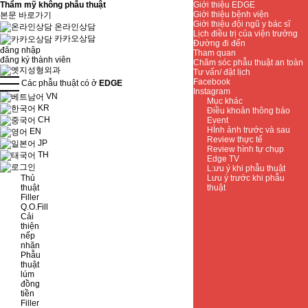
Thẩm mỹ không phẫu thuật
Giới thiệu EDGE
Giới thiệu bệnh viện
본문 바로가기
Giới thiệu đội ngũ y bác sĩ
온라인상담
Lịch điều trị của viện trưởng
카카오상담
Đường đi đến
đăng nhập
Tham quan
đăng ký thành viên
Chăm sóc phẫu thuật an toàn
Tư vấn/ đặt lịch
Facebook
Các phẫu thuật có ở
EDGE
Instagram
VN
Mục khác
KR
Điều khoản thông báo
CH
Event
HÌnh ảnh trước và sau
EN
Review thực tế
JP
Review hình tự chụp
TH
Edge TV
L:ưu ý khi phẫu thuật
Thủ
Lưu ý trước khi phẫu
thuật
thuật
Filler
Q.O.Fill
Cải
thiện
nếp
nhăn
Phẫu
thuật
lúm
đồng
tiền
Filler