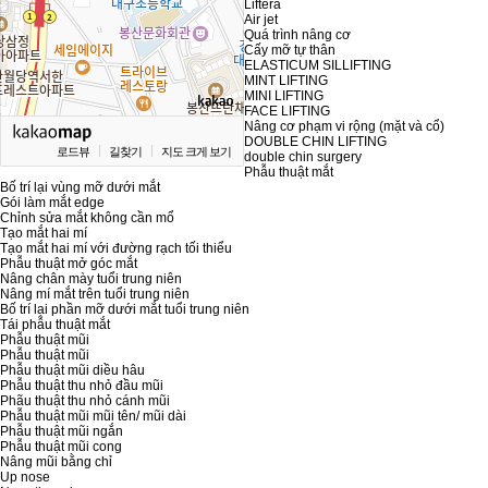
Liftera
Air jet
Quá trình nâng cơ
Cấy mỡ tự thân
ELASTICUM SILLIFTING
MINT LIFTING
MINI LIFTING
FACE LIFTING
Nâng cơ phạm vi rộng (mặt và cổ)
DOUBLE CHIN LIFTING
로드뷰
길찾기
지도 크게 보기
double chin surgery
Phẫu thuật mắt
Bố trí lại vùng mỡ dưới mắt
Gói làm mắt edge
Chỉnh sửa mắt không cần mổ
Tạo mắt hai mí
Tạo mắt hai mí với đường rạch tối thiểu
Phẫu thuật mở góc mắt
Nâng chân mày tuổi trung niên
Nâng mí mắt trên tuổi trung niên
Bố trí lại phần mỡ dưới mắt tuổi trung niên
Tái phẫu thuật mắt
Phẫu thuật mũi
Phẫu thuật mũi
Phẫu thuật mũi diều hâu
Phẫu thuật thu nhỏ đầu mũi
Phãu thuật thu nhỏ cánh mũi
Phẫu thuật mũi mũi tên/ mũi dài
Phẫu thuật mũi ngắn
Phẫu thuật mũi cong
Nâng mũi bằng chỉ
Up nose