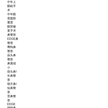
中年上
眼睑手
术
中年眼
底脂肪
重置
眼部修
复手术
鼻整形
EDGE鼻
整形
鹰钩鼻
整形
蒜头鼻
整形
鼻翼缩
小
箭头鼻/
长鼻整
形
朝天鼻/
短鼻整
形
歪鼻整
形
EDGE
秘特鼻