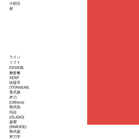
小顔注
射
ライン
リフト
EDGE线
雕套餐
XERF
钛提升
(TITANIUM)
美式超
声刀
(Ulthera)
韩式热
玛吉
(OLIGIO)
超塑
(INMODE)
韩式超
声刀宇