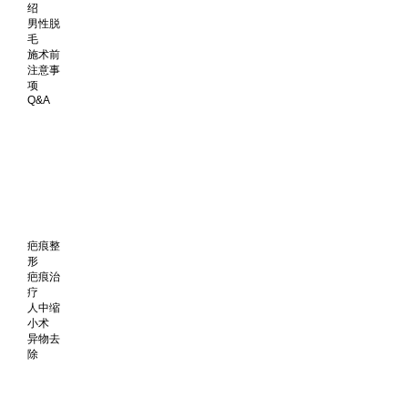
绍
男性脱
毛
施术前
注意事
项
Q&A
疤痕整
形
疤痕治
疗
人中缩
小术
异物去
除