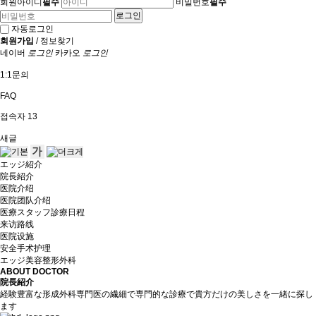
회원아이디
필수
비밀번호
필수
자동로그인
회원가입
/
정보찾기
네이버
로그인
카카오
로그인
1:1문의
FAQ
접속자
13
새글
エッジ紹介
院長紹介
医院介绍
医院团队介绍
医療スタッフ診療日程
来访路线
医院设施
安全手术护理
エッジ美容整形外科
ABOUT DOCTOR
院長紹介
経験豊富な形成外科専門医の繊細で専門的な診療で貴方だけの美しさを一緒に探し
ます