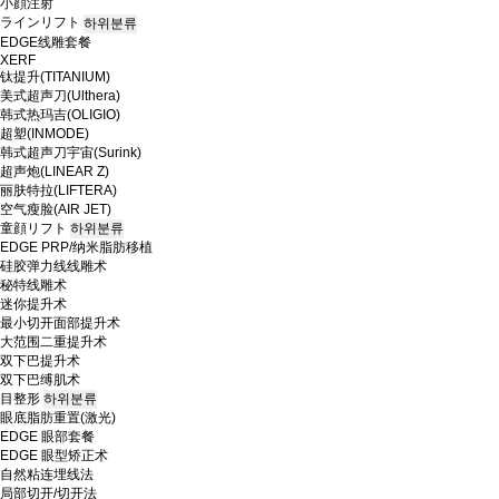
小顔注射
ラインリフト
하위분류
EDGE线雕套餐
XERF
钛提升(TITANIUM)
美式超声刀(Ulthera)
韩式热玛吉(OLIGIO)
超塑(INMODE)
韩式超声刀宇宙(Surink)
超声炮(LINEAR Z)
丽肤特拉(LIFTERA)
空气瘦脸(AIR JET)
童顔リフト
하위분류
EDGE PRP/纳米脂肪移植
硅胶弹力线线雕术
秘特线雕术
迷你提升术
最小切开面部提升术
大范围二重提升术
双下巴提升术
双下巴缚肌术
目整形
하위분류
眼底脂肪重置(激光)
EDGE 眼部套餐
EDGE 眼型矫正术
自然粘连埋线法
局部切开/切开法