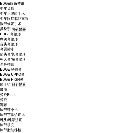
EDGE眼角整形
中年提眉
中年上眼睑手术
中年眼底脂肪重置
眼部修复手术
鼻整形
하위분류
EDGE鼻整形
鹰钩鼻整形
蒜头鼻整形
鼻翼缩小
箭头鼻/长鼻整形
朝天鼻/短鼻整形
歪鼻整形
EDGE 秘特鼻
EDGE UPKO鼻
EDGE HIGH鼻
胸手術
하위분류
魔滴
曼托Boost
曼托
赛彬
胸部缩小术
胸部下垂矫正术
乳头/乳晕矫正
胸部填充
胸部脂肪移植