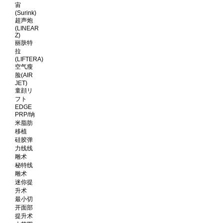
宙
(Surink)
超声炮
(LINEAR
Z)
丽肤特
拉
(LIFTERA)
空气瘦
脸(AIR
JET)
童顔リ
フト
EDGE
PRP/纳
米脂肪
移植
硅胶弹
力线线
雕术
秘特线
雕术
迷你提
升术
最小切
开面部
提升术