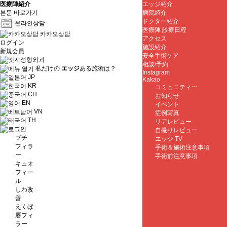
医療陣紹介
エッジ紹介
본문 바로가기
病院紹介
ドクター紹介
온라인상담
医療陣 診療日程
카카오상담
アクセス
ログイン
施設紹介
新規会員
安全手術ケア
相談/予約
私だけの
エッジ
ある施術は？
Instagram
JP
Kakao
KR
コミュニティー
CH
お知らせ
EN
イベント
VN
症例写真
TH
リアレビュー
自撮りレビュー
プチ
エッジ TV
フィラ
手術＆施術注意事項
ー
手術前注意事項
キュオ
フィー
ル
しわ改
善
えくぼ
唇フィ
ラー