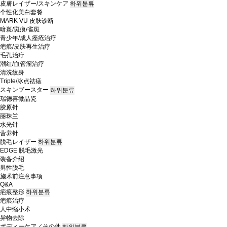
皮膚レイザー/スキンケア
하위분류
个性化美白套餐
MARK VU 皮肤诊断
暗斑/斑痕/雀斑
青少年/成人痤疮治疗
疤痕/皮肤再生治疗
毛孔治疗
潮红/血管瘤治疗
清洗纹身
Triple/冰点祛痣
スキンブースター
하위분류
瑞德喜微晶瓷
胶原针
丽珠兰
水光针
营养针
脱毛レイザー
하위분류
EDGE 脱毛激光
装备介绍
男性脱毛
施术前注意事项
Q&A
疤痕整形
하위분류
疤痕治疗
人中缩小术
异物去除
ボディーケア／その他
하위분류