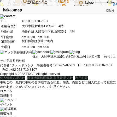
100m
길찾기
TEL
+82 053-710-7107
道路名住所
大邱中区東城路1ギル28 4階
地番住所
地番住所 大邱市中区鳳山洞35-1 4階
平日診療
am 09:30 - pm 9:00
祝日休診は別途ご案内
(夜間診療)
土曜日
am 09:30 - pm 5:00
住所 : 大邱中区東城路1ギル28 (鳳山洞 35-1) 4階 商号 : エ
ッジ美容整形外科
代表者 : チェ・ドンシクㅤ ㅤ 事業者番号 : 202-65-07909ㅤ TEL : +82 053-710-7107
ㅤ FAX : +82 053-710-8107
Copyright © 2022 EDGE, All right reserved
|
|
個人情報処理方針
映像情報処理機器 運営管理 方針
利用約款
手術ごの一般的な手術の合併症である出血、感染、炎症などは個人によって程度に
差があることがございますので、ご注意ください。
ログイン
新規取得
イベント
前後写真