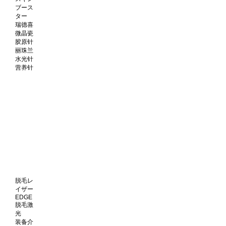
ブース
ター
瑞德喜
微晶瓷
胶原针
丽珠兰
水光针
营养针
脱毛レ
イザー
EDGE
脱毛激
光
装备介