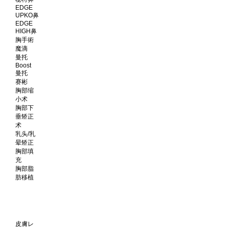
EDGE
UPKO鼻
EDGE
HIGH鼻
胸手術
魔滴
曼托
Boost
曼托
赛彬
胸部缩
小术
胸部下
垂矫正
术
乳头/乳
晕矫正
胸部填
充
胸部脂
肪移植
皮膚レ