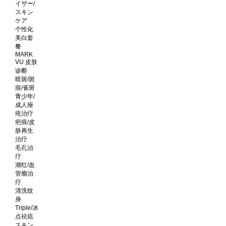
イザー/
スキン
ケア
个性化
美白套
餐
MARK
VU 皮肤
诊断
暗斑/斑
痕/雀斑
青少年/
成人痤
疮治疗
疤痕/皮
肤再生
治疗
毛孔治
疗
潮红/血
管瘤治
疗
清洗纹
身
Triple/冰
点祛痣
スキン