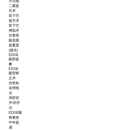
大范围
二重提
升术
双下巴
提升术
双下巴
缚肌术
目整形
眼底脂
肪重置
(激光)
EDGE
眼部套
餐
EDGE
眼型矫
正术
自然粘
连埋线
法
局部切
开/切开
法
EDGE眼
角整形
中年提
眉