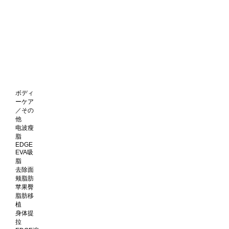
ボディ
ーケア
／その
他
电波瘦
脂
EDGE
EVA吸
脂
去除面
颊脂肪
苹果臀
脂肪移
植
身体提
拉