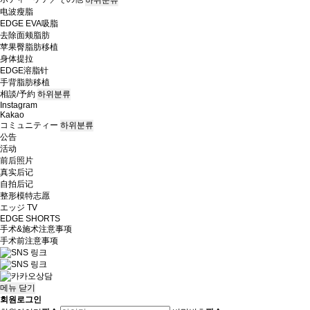
电波瘦脂
EDGE EVA吸脂
去除面颊脂肪
苹果臀脂肪移植
身体提拉
EDGE溶脂针
手背脂肪移植
相談/予約
하위분류
Instagram
Kakao
コミュニティー
하위분류
公告
活动
前后照片
真实后记
自拍后记
整形模特志愿
エッジ TV
EDGE SHORTS
手术&施术注意事项
手术前注意事项
메뉴
닫기
회원로그인