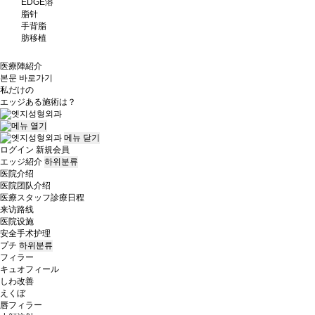
EDGE溶
脂针
手背脂
肪移植
医療陣紹介
본문 바로가기
私だけの
エッジ
ある施術は？
메뉴
닫기
ログイン
新規会員
エッジ紹介
하위분류
医院介绍
医院团队介绍
医療スタッフ診療日程
来访路线
医院设施
安全手术护理
プチ
하위분류
フィラー
キュオフィール
しわ改善
えくぼ
唇フィラー