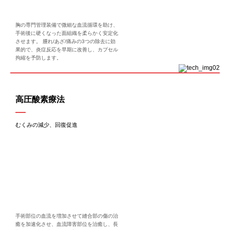
胸の専門管理装備で微細な血流循環を助け、
手術後に硬くなった面組織を柔らかく安定化
させます。 腫れ/あざ/痛みの3つの除去に効
果的で、炎症反応を早期に改善し、カプセル
拘縮を予防します。
高圧酸素療法
むくみの減少、回復促進
手術部位の血流を増加させて縫合部の傷の治
癒を加速化させ、血流障害部位を治癒し、長