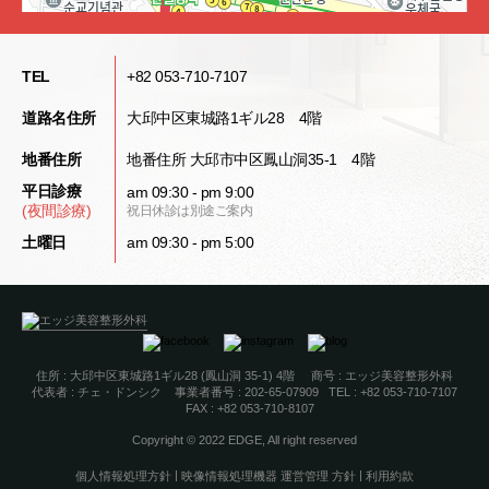
TEL
+82 053-710-7107
道路名住所
大邱中区東城路1ギル28 4階
地番住所
地番住所 大邱市中区鳳山洞35-1 4階
100m
平日診療
am 09:30 - pm 9:00
(夜間診療)
祝日休診は別途ご案内
土曜日
am 09:30 - pm 5:00
住所 : 大邱中区東城路1ギル28 (鳳山洞 35-1) 4階 商号 : エッジ美容整形外科
代表者 : チェ・ドンシクㅤ ㅤ 事業者番号 : 202-65-07909ㅤ TEL : +82 053-710-7107
ㅤ FAX : +82 053-710-8107
Copyright © 2022 EDGE, All right reserved
|
|
個人情報処理方針
映像情報処理機器 運営管理 方針
利用約款