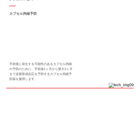
カプセル拘縮予防
手術後に発生する可能性のあるカプセル拘縮
の予防のために、手術後1ヶ月から最大3ヶ月
まで皮膜形成反応を予防するカプセル拘縮予
防薬を服用します。