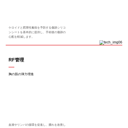
ケロイドと肥厚性瘢痕を予防する傷跡シリコ
ンシートを基本的に提供し、手術後の傷跡の
心配を軽減します。
RF管理
胸の肌の弾力増進
血液やリンパの循環を促進し、腫れを改善し