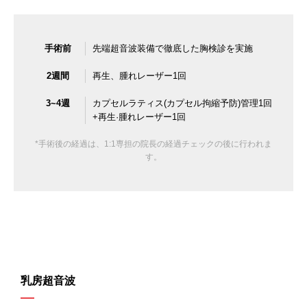
手術前
先端超音波装備で徹底した胸検診を実施
2週間
再生、腫れレーザー1回
3~4週
カプセルラティス(カプセル拘縮予防)管理1回
+再生·腫れレーザー1回
*手術後の経過は、1:1専担の院長の経過チェックの後に行われま
す。
乳房超音波