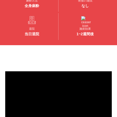
麻酔方法
術後の通院
全身麻酔
なし
退院
施術効果
当日退院
1~2週間後