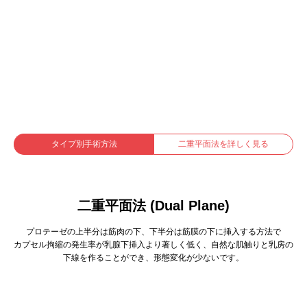
タイプ別手術方法
二重平面法を詳しく見る
二重平面法 (Dual Plane)
プロテーゼの上半分は筋肉の下、下半分は筋膜の下に挿入する方法で
カプセル拘縮の発生率が乳腺下挿入より著しく低く、自然な肌触りと乳房の
下線を作ることができ、形態変化が少ないです。