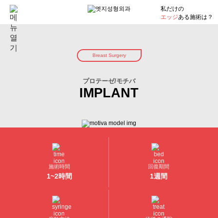
私だけの
エッジ
ある施術は？
Breast Surgery
プロテーゼ/モチバ
IMPLANT
施術時間
回復期間
1~2時間
1週間