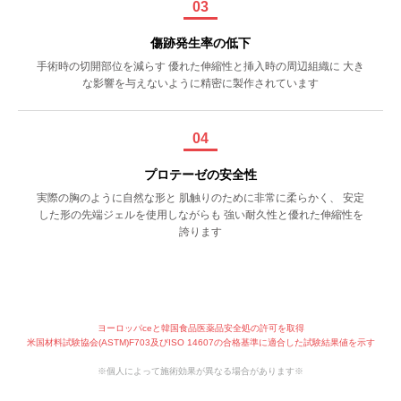
03
傷跡発生率の低下
手術時の切開部位を減らす 優れた伸縮性と挿入時の周辺組織に 大き
な影響を与えないように精密に製作されています
04
プロテーゼの安全性
実際の胸のように自然な形と 肌触りのために非常に柔らかく、 安定
した形の先端ジェルを使用しながらも 強い耐久性と優れた伸縮性を
誇ります
ヨーロッパceと韓国食品医薬品安全処の許可を取得
米国材料試験協会(ASTM)F703及びISO 14607の合格基準に適合した試験結果値を示す
※個人によって施術効果が異なる場合があります※