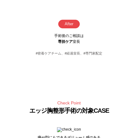
After
手術後のご相談は
専担ケア
室長
#密着ケアチーム、#経過室長、#専門家配定
Check Point
エッジ胸整形手術の対象CASE
痩せ型にもできるボリューム感のある