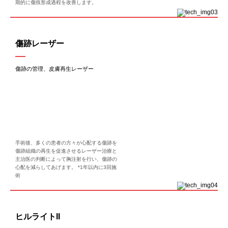
期的に傷痕形成過程を改善します。
傷跡レーザー
傷跡の管理、皮膚再生レーザー
手術後、多くの患者の方々が心配する傷跡を
傷跡組織の再生を促進させるレーザー治療と
主治医の判断によって胸注射を行い、傷跡の
心配を減らしてあげます。 *1年以内に3回施
術
ヒルライトII