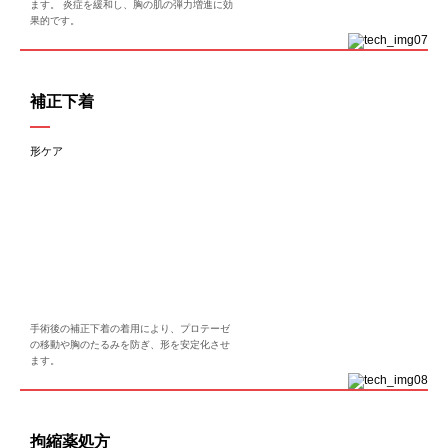
ます。 炎症を緩和し、胸の肌の弾力増進に効
果的です。
補正下着
形ケア
手術後の補正下着の着用により、プロテーゼ
の移動や胸のたるみを防ぎ、形を安定化させ
ます。
拘縮薬処方