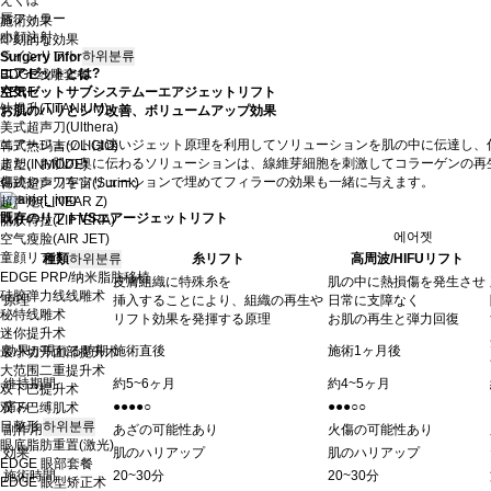
唇フィラー
施術効果
小顔注射
即刻的な効果
ラインリフト
하위분류
Surgery Information
エアゼットとは?
EDGE线雕套餐
空気ゼットサブシステムーエアジェットリフト
XERF
钛提升(TITANIUM)
お肌のハリとシワ改善、ボリュームアップ効果
美式超声刀(Ulthera)
エアージェットは速いジェット原理を利用してソリューションを肌の中に伝達し、
韩式热玛吉(OLIGIO)
また、お肌の奥に伝わるソリューションは、線維芽細胞を刺激してコラーゲンの再
超塑(INMODE)
傷跡やシワをソリューションで埋めてフィラーの効果も一緒に与えます。
韩式超声刀宇宙(Surink)
超声炮(LINEAR Z)
既存のリフトVSエアージェットリフト
丽肤特拉(LIFTERA)
에어젯
空气瘦脸(AIR JET)
童顔リフト
하위분류
種類
糸リフト
高周波/HIFUリフト
EDGE PRP/纳米脂肪移植
皮膚組織に特殊糸を
肌の中に熱損傷を発生させ
硅胶弹力线线雕术
原理
挿入することにより、組織の再生や
日常に支障なく
秘特线雕术
リフト効果を発揮する原理
お肌の再生と弾力回復
迷你提升术
効果が現れる時期
施術直後
施術1ヶ月後
最小切开面部提升术
大范围二重提升术
維持期間
約5~6ヶ月
約4~5ヶ月
双下巴提升术
痛み
●●●●○
●●●○○
双下巴缚肌术
目整形
하위분류
副作用
あざの可能性あり
火傷の可能性あり
眼底脂肪重置(激光)
効果
肌のハリアップ
肌のハリアップ
EDGE 眼部套餐
施術時間
20~30分
20~30分
EDGE 眼型矫正术