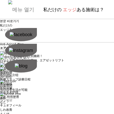
私だけの
エッジ
ある施術は？
본문 바로가기
私だけの
エッジ
ある施術は？
Anti-Aging/Lifting
エアゼット
AIR JET
強いジェット圧で部位別施術！
닫기
ハリと元気モリモリの肌に、エアゼットリフト
ログイン
新規会員
エッジ紹介
하위분류
医院介绍
施術時間
医院团队介绍
20~30分
医療スタッフ診療日程
来访路线
回復期間
医院设施
当日日常生活が可能
安全手术护理
プチ
하위분류
麻酔方法
フィラー
なし
キュオフィール
しわ改善
えくぼ