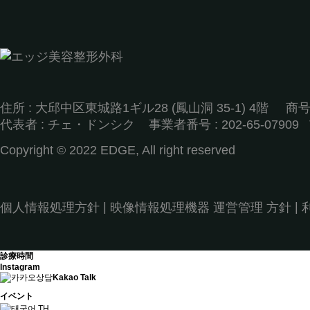
住所 : 大邱中区東城路1ギル28 (鳳山洞 35-1) 4階 
代表者 : チェ・ドンシクㅤ ㅤ 事業者番号 : 202-65-07909ㅤ TEL :
Copyright © 2022 EDGE, All right reserved
|
|
個人情報処理方針
映像情報処理機器 運営管理 方針
診療時間
Instagram
Kakao Talk
イベント
TH