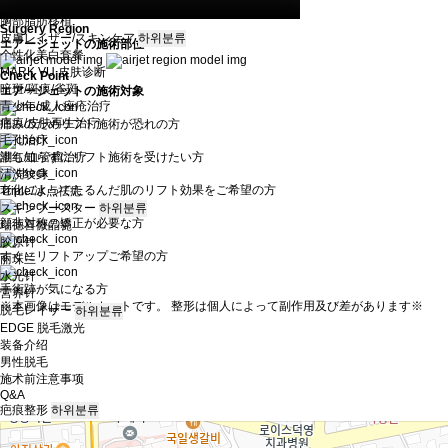
胸部填充
胸部脂肪移植
Surgery Region
皮膚レイザー/スキンケア
하위분류
エアージェットの施術部位
个性化美白套餐
MARK VU 皮肤诊断
Check Point
暗斑/斑痕/雀斑
エアージェットの施術対象
青少年/成人痤疮治疗
疤痕/皮肤再生治疗
痛みのためリフト施術が恐れの方
毛孔治疗
潮红/血管瘤治疗
誰も知らずにリフト施術を受けたい方
清洗纹身
老化によってたるんだ肌のリフト効果をご希望の方
Triple/冰点祛痣
スキンブースター
하위분류
顔非対称の矯正が必要な方
瑞德喜微晶瓷
胶原针
すぐにリフトアップご希望の方
丽珠兰
水光针
手術跡が気になる方
营养针
※本画像はモデルカットです。 整形は個人によって副作用及び差があります※
脱毛レイザー
하위분류
EDGE 脱毛激光
装备介绍
男性脱毛
施术前注意事项
Q&A
疤痕整形
하위분류
疤痕治疗
人中缩小术