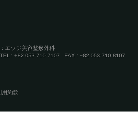
商号 : エッジ美容整形外科
 +82 053-710-7107ㅤ FAX : +82 053-710-8107
利用約款