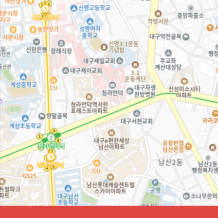
异物去除
ボディーケア／その他
하위분류
电波瘦脂
EDGE EVA吸脂
去除面颊脂肪
苹果臀脂肪移植
身体提拉
EDGE溶脂针
手背脂肪移植
相談/予約
하위분류
Instagram
Kakao
コミュニティー
하위분류
公告
活动
前后照片
真实后记
自拍后记
整形模特志愿
エッジ TV
EDGE SHORTS
手术&施术注意事项
手术前注意事项
닫기