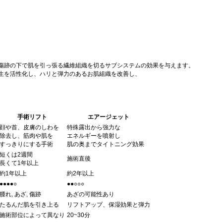
傷跡の下で肌を引っ張る繊維組織を切るサブシステムの効果を与えます。
生を活性化し、ハリと弾力のあるお肌組織を改善し、
手術リフト
エアージェット
顔や首、皮膚のしわを
特殊露出から強力な
除去し、筋肉や肌を
エネルギーを噴射し
すっきりにする手術
肌の奥までタイトニング効果
短くは2週間
施術直後
長くて1年以上
約1年以上
約2年以上
●●●●○
●●○○○
腫れ, あざ, 傷跡
あざの可能性あり
たるんだ肌を引き上る
リフトアップ、保湿効果と弾力
施術部位によって異なり
20~30分