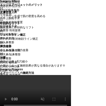
Surgery Effect
自然粘连埋线法
エッジエアージェットのメリット
局部切开/切开法
01
EDGE眼角整形
皮膚密度上昇
中年提眉
コラーゲン生成で肌の密度を高める
中年上眼睑手术
02
中年眼底脂肪重置
即刻的なリフト
眼部修复手术
施術直後に即刻的なリフト
鼻整形
하위분류
03
EDGE鼻整形
フェイスライン矯正
鹰钩鼻整形
Vライン / 非対称顔ライン矯正
蒜头鼻整形
04
弾力改善
鼻翼缩小
小じわ改善、弾力改善
箭头鼻/长鼻整形
05
朝天鼻/短鼻整形
治療
歪鼻整形
傷跡の治療 / 毛穴縮小
EDGE 秘特鼻
※個人によって施術効果が異なる場合があります※
EDGE UPKO鼻
Surgery Process
EDGE HIGH鼻
エアージェットの施術方法
胸手術
하위분류
魔滴
曼托Boost
曼托
赛彬
胸部缩小术
胸部下垂矫正术
乳头/乳晕矫正