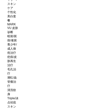
スキン
ケア
个性化
美白套
餐
MARK
VU 皮肤
诊断
暗斑/斑
痕/雀斑
青少年/
成人痤
疮治疗
疤痕/皮
肤再生
治疗
毛孔治
疗
潮红/血
管瘤治
疗
清洗纹
身
Triple/冰
点祛痣
スキン