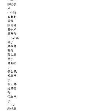
眼睑手
术
中年眼
底脂肪
重置
眼部修
复手术
鼻整形
EDGE鼻
整形
鹰钩鼻
整形
蒜头鼻
整形
鼻翼缩
小
箭头鼻/
长鼻整
形
朝天鼻/
短鼻整
形
歪鼻整
形
EDGE
秘特鼻