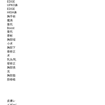
EDGE
UPKO鼻
EDGE
HIGH鼻
胸手術
魔滴
曼托
Boost
曼托
赛彬
胸部缩
小术
胸部下
垂矫正
术
乳头/乳
晕矫正
胸部填
充
胸部脂
肪移植
皮膚レ
イザー/