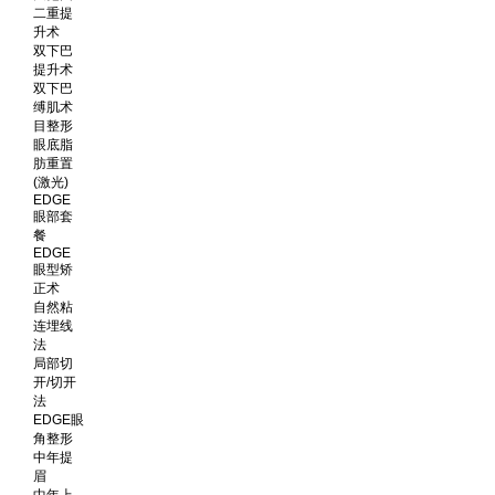
二重提
升术
双下巴
提升术
双下巴
缚肌术
目整形
眼底脂
肪重置
(激光)
EDGE
眼部套
餐
EDGE
眼型矫
正术
自然粘
连埋线
法
局部切
开/切开
法
EDGE眼
角整形
中年提
眉
中年上