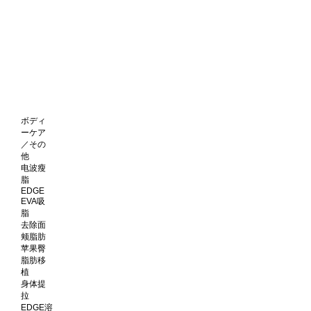
ボディ
ーケア
／その
他
电波瘦
脂
EDGE
EVA吸
脂
去除面
颊脂肪
苹果臀
脂肪移
植
身体提
拉
EDGE溶