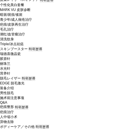
个性化美白套餐
MARK VU 皮肤诊断
暗斑/斑痕/雀斑
青少年/成人痤疮治疗
疤痕/皮肤再生治疗
毛孔治疗
潮红/血管瘤治疗
清洗纹身
Triple/冰点祛痣
スキンブースター
하위분류
瑞德喜微晶瓷
胶原针
丽珠兰
水光针
营养针
脱毛レイザー
하위분류
EDGE 脱毛激光
装备介绍
男性脱毛
施术前注意事项
Q&A
疤痕整形
하위분류
疤痕治疗
人中缩小术
异物去除
ボディーケア／その他
하위분류