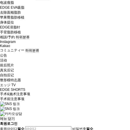
电波瘦脂
EDGE EVA吸脂
去除面颊脂肪
苹果臀脂肪移植
身体提拉
EDGE溶脂针
手背脂肪移植
相談/予約
하위분류
Instagram
Kakao
コミュニティー
하위분류
公告
活动
前后照片
真实后记
自拍后记
整形模特志愿
エッジ TV
EDGE SHORTS
手术&施术注意事项
手术前注意事项
메뉴
닫기
회원로그인
회원아이디
필수
비밀번호
필수