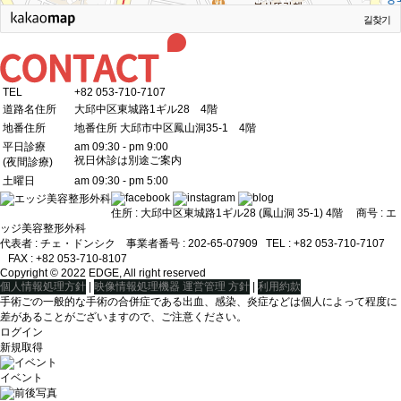
길찾기
TEL
+82 053-710-7107
道路名住所
大邱中区東城路1ギル28 4階
地番住所
地番住所 大邱市中区鳳山洞35-1 4階
平日診療
am 09:30 - pm 9:00
祝日休診は別途ご案内
(夜間診療)
土曜日
am 09:30 - pm 5:00
住所 : 大邱中区東城路1ギル28 (鳳山洞 35-1) 4階 商号 : エ
ッジ美容整形外科
代表者 : チェ・ドンシクㅤ ㅤ 事業者番号 : 202-65-07909ㅤ TEL : +82 053-710-7107
ㅤ FAX : +82 053-710-8107
Copyright © 2022 EDGE, All right reserved
|
|
個人情報処理方針
映像情報処理機器 運営管理 方針
利用約款
手術ごの一般的な手術の合併症である出血、感染、炎症などは個人によって程度に
差があることがございますので、ご注意ください。
ログイン
新規取得
イベント