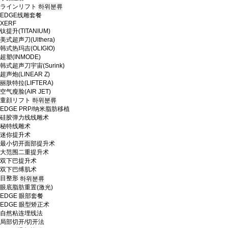
ラインリフト
하위분류
EDGE线雕套餐
XERF
钛提升(TITANIUM)
美式超声刀(Ulthera)
韩式热玛吉(OLIGIO)
超塑(INMODE)
韩式超声刀宇宙(Surink)
超声炮(LINEAR Z)
丽肤特拉(LIFTERA)
空气瘦脸(AIR JET)
童顔リフト
하위분류
EDGE PRP/纳米脂肪移植
硅胶弹力线线雕术
秘特线雕术
迷你提升术
最小切开面部提升术
大范围二重提升术
双下巴提升术
双下巴缚肌术
目整形
하위분류
眼底脂肪重置(激光)
EDGE 眼部套餐
EDGE 眼型矫正术
自然粘连埋线法
局部切开/切开法