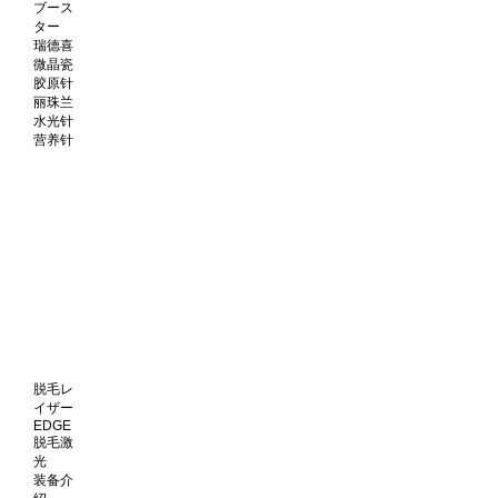
ブース
ター
瑞德喜
微晶瓷
胶原针
丽珠兰
水光针
营养针
脱毛レ
イザー
EDGE
脱毛激
光
装备介