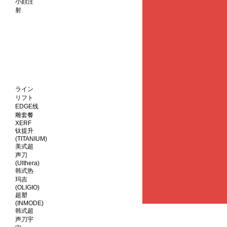
小顔注
射
ライン
リフト
EDGE线
雕套餐
XERF
钛提升
(TITANIUM)
美式超
声刀
(Ulthera)
韩式热
玛吉
(OLIGIO)
超塑
(INMODE)
韩式超
声刀宇