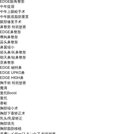
EDGE眼角整形
中年提眉
中年上眼睑手术
中年眼底脂肪重置
眼部修复手术
鼻整形
하위분류
EDGE鼻整形
鹰钩鼻整形
蒜头鼻整形
鼻翼缩小
箭头鼻/长鼻整形
朝天鼻/短鼻整形
歪鼻整形
EDGE 秘特鼻
EDGE UPKO鼻
EDGE HIGH鼻
胸手術
하위분류
魔滴
曼托Boost
曼托
赛彬
胸部缩小术
胸部下垂矫正术
乳头/乳晕矫正
胸部填充
胸部脂肪移植
皮膚レイザー/スキンケア
하위분류