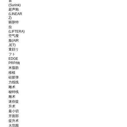
宙
(Surink)
超声炮
(LINEAR
Z)
丽肤特
拉
(LIFTERA)
空气瘦
脸(AIR
JET)
童顔リ
フト
EDGE
PRP/纳
米脂肪
移植
硅胶弹
力线线
雕术
秘特线
雕术
迷你提
升术
最小切
开面部
提升术
大范围