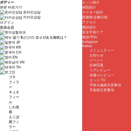
ボディー
エッジ紹介
본문 바로가기
病院紹介
온라인상담
ドクター紹介
医療陣 診療日程
카카오상담
アクセス
ログイン
施設紹介
新規会員
安全手術ケア
相談/予約
私だけの
エッジ
ある施術は？
Instagram
JP
Kakao
KR
コミュニティー
CH
お知らせ
EN
イベント
VN
症例写真
TH
リアレビュー
自撮りレビュー
プチ
エッジ TV
フィラ
手術＆施術注意事項
ー
手術前注意事項
キュオ
フィー
ル
しわ改
善
えくぼ
唇フィ
ラー