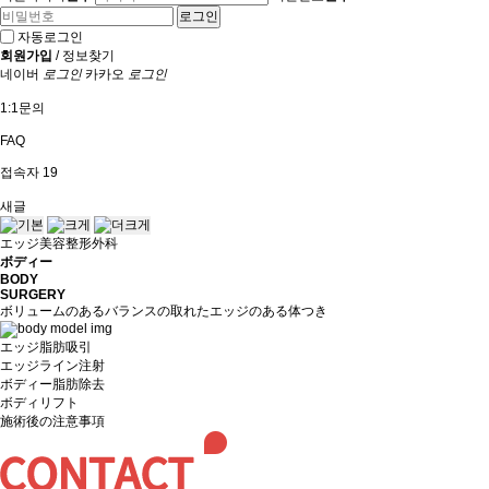
자동로그인
회원가입
/
정보찾기
네이버
로그인
카카오
로그인
1:1문의
FAQ
접속자
19
새글
エッジ美容整形外科
ボディー
BODY
SURGERY
ボリュームのあるバランスの取れたエッジのある体つき
エッジ脂肪吸引
エッジライン注射
ボディー脂肪除去
ボディリフト
施術後の注意事項