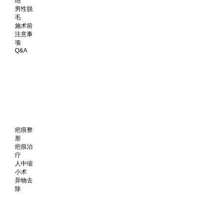
绍
男性脱
毛
施术前
注意事
项
Q&A
疤痕整
形
疤痕治
疗
人中缩
小术
异物去
除