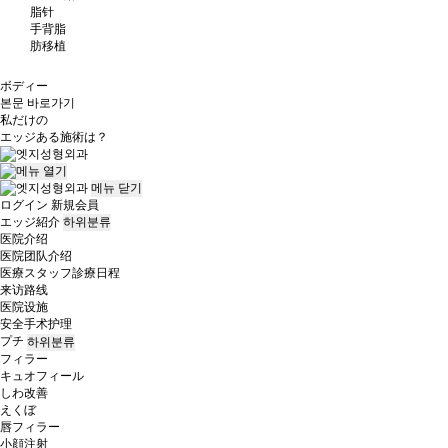
脂针
手背脂
肪移植
ボディー
본문 바로가기
私だけの
エッジ
ある施術は？
메뉴
닫기
ログイン
新規会員
エッジ紹介
하위분류
医院介绍
医院团队介绍
医療スタッフ診療日程
来访路线
医院设施
安全手术护理
プチ
하위분류
フィラー
キュオフィール
しわ改善
えくぼ
唇フィラー
小顔注射