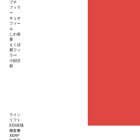
プチ
フィラ
ー
キュオ
フィー
ル
しわ改
善
えくぼ
唇フィ
ラー
小顔注
射
ライン
リフト
EDGE线
雕套餐
XERF