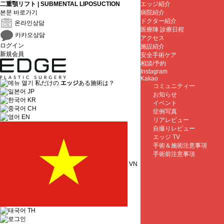
二重顎リフト | SUBMENTAL LIPOSUCTION
エッジ紹介
본문 바로가기
病院紹介
ドクター紹介
온라인상담
医療陣 診療日程
카카오상담
アクセス
ログイン
施設紹介
新規会員
安全手術ケア
相談/予約
Instagram
Kakao
私だけの
エッジ
ある施術は？
コミュニティー
JP
お知らせ
KR
イベント
CH
症例写真
EN
リアレビュー
自撮りレビュー
エッジ TV
手術＆施術注意事項
手術前注意事項
VN
TH