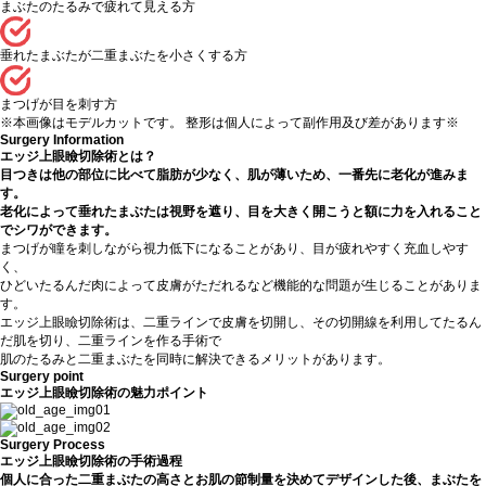
まぶたのたるみで疲れて見える方
垂れたまぶたが二重まぶたを小さくする方
まつげが目を刺す方
※本画像はモデルカットです。 整形は個人によって副作用及び差があります※
Surgery Information
エッジ上眼瞼切除術とは？
目つきは他の部位に比べて脂肪が少なく、肌が薄いため、一番先に老化が進みま
す。
老化によって垂れたまぶたは視野を遮り、目を大きく開こうと額に力を入れること
でシワができます。
まつげが瞳を刺しながら視力低下になることがあり、目が疲れやすく充血しやす
く、
ひどいたるんだ肉によって皮膚がただれるなど機能的な問題が生じることがありま
す。
エッジ上眼瞼切除術は、二重ラインで皮膚を切開し、その切開線を利用してたるん
だ肌を切り、二重ラインを作る手術で
肌のたるみと二重まぶたを同時に解決できるメリットがあります。
Surgery point
エッジ上眼瞼切除術の魅力ポイント
Surgery Process
エッジ上眼瞼切除術の手術過程
個人に合った二重まぶたの高さとお肌の節制量を決めてデザインした後、まぶたを