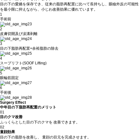
目の下の愛嬌を保存でき、従来の脂肪再配置に比べて長持ちし、眼瞼外反の可能性
を最小限に抑えながら、小じわ改善効果に優れています。
1
手術前
2
皮膚切開及び涙溝剥離
3
目の下脂肪再配置+余裕脂肪の除去
4
スープリフト(SOOF Lifting)
5
眼輪筋固定
6
手術後
Surgery Effect
中年目の下脂肪再配置のメリット
01
目のクマ改善
ふっくらとした目の下のクマを 改善できます。
02
童顔効果
目の下の脂肪を改善し、 童顔の目元を完成させます。