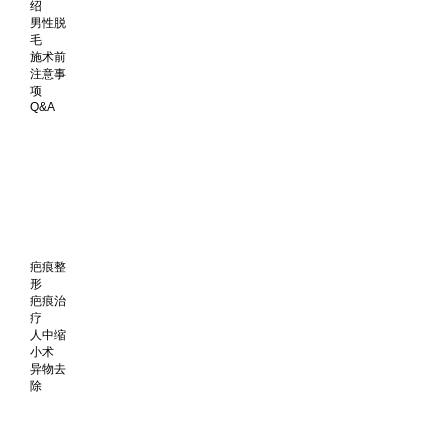
绍
男性脱
毛
施术前
注意事
项
Q&A
疤痕整
形
疤痕治
疗
人中缩
小术
异物去
除