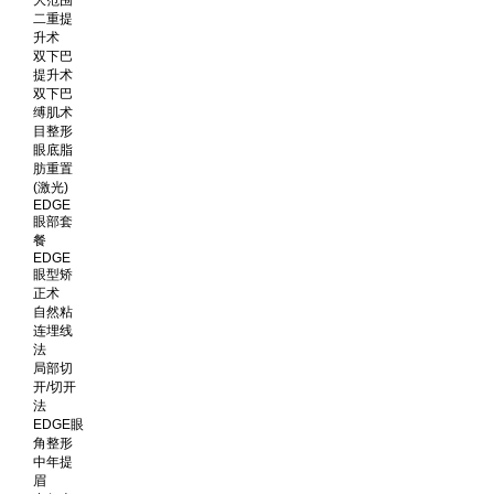
二重提
升术
双下巴
提升术
双下巴
缚肌术
目整形
眼底脂
肪重置
(激光)
EDGE
眼部套
餐
EDGE
眼型矫
正术
自然粘
连埋线
法
局部切
开/切开
法
EDGE眼
角整形
中年提
眉