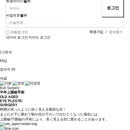
회원아이디
필수
비밀번호
필수
회원가입
/
정보찾기
자동로그인
네이버
로그인
카카오
로그인
1:1문의
FAQ
접속자
35
새글
Eye Surgery
中年上眼睑手術
OLD AGED
EYE PLASTIC
SURGERY
時間が戻ったように幼く見える童顔な目！
まぶたが下に垂れて額や目の下のシワがひどくなった場合には
上眼瞼/下眼瞼の手術により、若く見える目に変わることがあります。