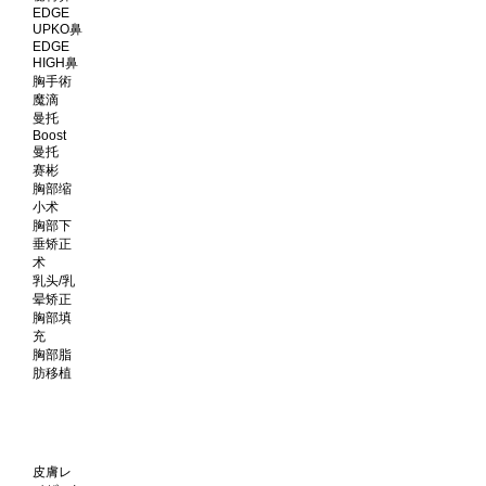
EDGE
UPKO鼻
EDGE
HIGH鼻
胸手術
魔滴
曼托
Boost
曼托
赛彬
胸部缩
小术
胸部下
垂矫正
术
乳头/乳
晕矫正
胸部填
充
胸部脂
肪移植
皮膚レ