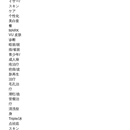
イザー/
スキン
ケア
个性化
美白套
餐
MARK
VU 皮肤
诊断
暗斑/斑
痕/雀斑
青少年/
成人痤
疮治疗
疤痕/皮
肤再生
治疗
毛孔治
疗
潮红/血
管瘤治
疗
清洗纹
身
Triple/冰
点祛痣
スキン