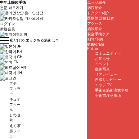
中年上眼睑手術
エッジ紹介
본문 바로가기
病院紹介
온라인상담
ドクター紹介
医療陣 診療日程
카카오상담
アクセス
ログイン
施設紹介
新規会員
安全手術ケア
相談/予約
私だけの
エッジ
ある施術は？
Instagram
JP
Kakao
KR
コミュニティー
CH
お知らせ
EN
イベント
VN
症例写真
TH
リアレビュー
自撮りレビュー
プチ
エッジ TV
フィラ
手術＆施術注意事項
ー
手術前注意事項
キュオ
フィー
ル
しわ改
善
えくぼ
唇フィ
ラー