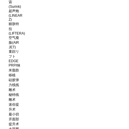
宙
(Surink)
超声炮
(LINEAR
Z)
丽肤特
拉
(LIFTERA)
空气瘦
脸(AIR
JET)
童顔リ
フト
EDGE
PRP/纳
米脂肪
移植
硅胶弹
力线线
雕术
秘特线
雕术
迷你提
升术
最小切
开面部
提升术
大范围