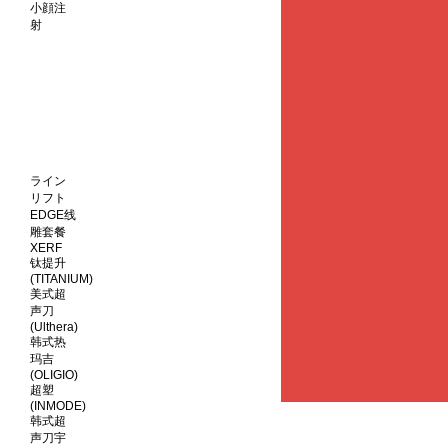
小顔注
射
ライン
リフト
EDGE线
雕套餐
XERF
钛提升
(TITANIUM)
美式超
声刀
(Ulthera)
韩式热
玛吉
(OLIGIO)
超塑
(INMODE)
韩式超
声刀宇