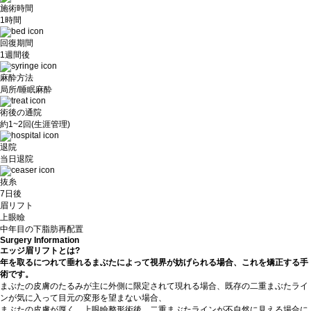
施術時間
1時間
回復期間
1週間後
麻酔方法
局所/睡眠麻酔
術後の通院
約1~2回(生涯管理)
退院
当日退院
抜糸
7日後
眉リフト
上眼瞼
中年目の下脂肪再配置
Surgery Information
エッジ眉リフトとは?
年を取るにつれて垂れるまぶたによって視界が妨げられる場合、これを矯正する手
術です。
まぶたの皮膚のたるみが主に外側に限定されて現れる場合、既存の二重まぶたライ
ンが気に入って目元の変形を望まない場合、
まぶたの皮膚が厚く、上眼瞼整形術後、二重まぶたラインが不自然に見える場合に