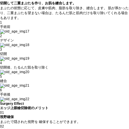
切開して二重まぶたを作り、お肌を縫合します。
まぶたの状態に応じて、皮膚や筋肉、脂肪を取り除き、縫合します。 肌が厚かった
り、二重まぶたを望まない場合は、たるんだ肌と筋肉だけを取り除いてくれる場合
もあります。
1
手術前
2
デザイン
3
切開
4
切開後、たるんだ肌を取り除く
5
縫合
6
手術後
Surgery Effect
エッジ上眼瞼切除術のメリット
01
視野確保
まぶたで隠された視野を 確保することができます。
02