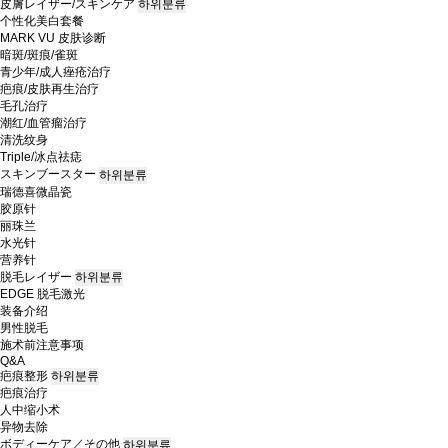
皮膚レイザー/スキンケア
하위분류
个性化美白套餐
MARK VU 皮肤诊断
暗斑/斑痕/雀斑
青少年/成人痤疮治疗
疤痕/皮肤再生治疗
毛孔治疗
潮红/血管瘤治疗
清洗纹身
Triple/冰点祛痣
スキンブースター
하위분류
瑞德喜微晶瓷
胶原针
丽珠兰
水光针
营养针
脱毛レイザー
하위분류
EDGE 脱毛激光
装备介绍
男性脱毛
施术前注意事项
Q&A
疤痕整形
하위분류
疤痕治疗
人中缩小术
异物去除
ボディーケア／その他
하위분류