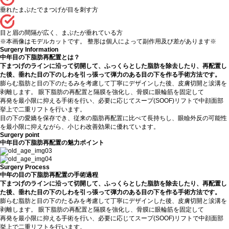
垂れたまぶたでまつげが目を刺す方
目と眉の間隔が広く、まぶたが垂れている方
※本画像はモデルカットです。 整形は個人によって副作用及び差があります※
Surgery Information
中年目の下脂肪再配置とは？
下まつげのラインに沿って切開して、ふっくらとした脂肪を除去したり、再配置し
た後、垂れた目の下のしわを引っ張って弾力のある目の下を作る手術方法です。
膨らむ脂肪と目の下のたるみを考慮して丁寧にデザインした後、皮膚切開と涙溝を
剥離します。 眼下脂肪の再配置と隔膜を強化し、骨膜に眼輪筋を固定して
再発を最小限に抑える手術を行い、必要に応じてスープ(SOOF)リフトで中顔面部
挙上で二重リフトを行います。
目の下の愛嬌を保存でき、従来の脂肪再配置に比べて長持ちし、眼瞼外反の可能性
を最小限に抑えながら、小じわ改善効果に優れています。
Surgery point
中年目の下脂肪再配置の魅力ポイント
Surgery Process
中年の目の下脂肪再配置の手術過程
下まつげのラインに沿って切開して、ふっくらとした脂肪を除去したり、再配置し
た後、垂れた目の下のしわを引っ張って弾力のある目の下を作る手術方法です。
膨らむ脂肪と目の下のたるみを考慮して丁寧にデザインした後、皮膚切開と涙溝を
剥離します。 眼下脂肪の再配置と隔膜を強化し、骨膜に眼輪筋を固定して
再発を最小限に抑える手術を行い、必要に応じてスープ(SOOF)リフトで中顔面部
挙上で二重リフトを行います。