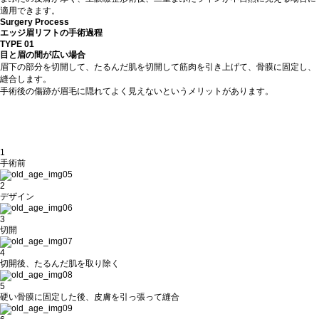
適用できます。
Surgery Process
エッジ眉リフトの手術過程
TYPE 01
目と眉の間が広い場合
眉下の部分を切開して、たるんだ肌を切開して筋肉を引き上げて、骨膜に固定し、
縫合します。
手術後の傷跡が眉毛に隠れてよく見えないというメリットがあります。
1
手術前
2
デザイン
3
切開
4
切開後、たるんだ肌を取り除く
5
硬い骨膜に固定した後、皮膚を引っ張って縫合