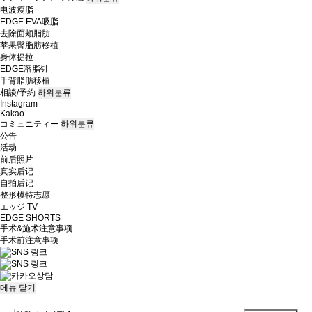
电波瘦脂
EDGE EVA吸脂
去除面颊脂肪
苹果臀脂肪移植
身体提拉
EDGE溶脂针
手背脂肪移植
相談/予約
하위분류
Instagram
Kakao
コミュニティー
하위분류
公告
活动
前后照片
真实后记
自拍后记
整形模特志愿
エッジ TV
EDGE SHORTS
手术&施术注意事项
手术前注意事项
메뉴
닫기