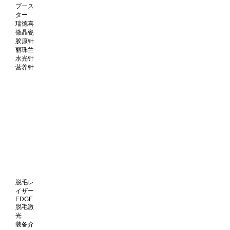
ブース
ター
瑞德喜
微晶瓷
胶原针
丽珠兰
水光针
营养针
脱毛レ
イザー
EDGE
脱毛激
光
装备介