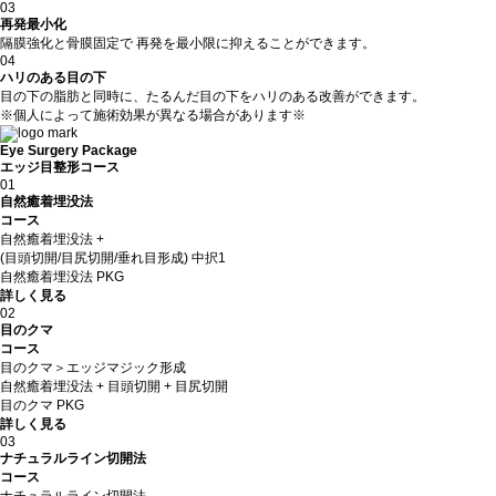
03
再発最小化
隔膜強化と骨膜固定で 再発を最小限に抑えることができます。
04
ハリのある目の下
目の下の脂肪と同時に、たるんだ目の下をハリのある改善ができます。
※個人によって施術効果が異なる場合があります※
Eye Surgery Package
エッジ目整形コース
01
自然癒着埋没法
コース
自然癒着埋没法 +
(目頭切開/目尻切開/垂れ目形成) 中択1
自然癒着埋没法 PKG
詳しく見る
02
目のクマ
コース
目のクマ＞エッジマジック形成
自然癒着埋没法 + 目頭切開 + 目尻切開
目のクマ PKG
詳しく見る
03
ナチュラルライン切開法
コース