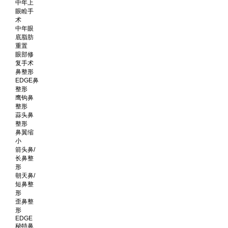
中年上
眼睑手
术
中年眼
底脂肪
重置
眼部修
复手术
鼻整形
EDGE鼻
整形
鹰钩鼻
整形
蒜头鼻
整形
鼻翼缩
小
箭头鼻/
长鼻整
形
朝天鼻/
短鼻整
形
歪鼻整
形
EDGE
秘特鼻