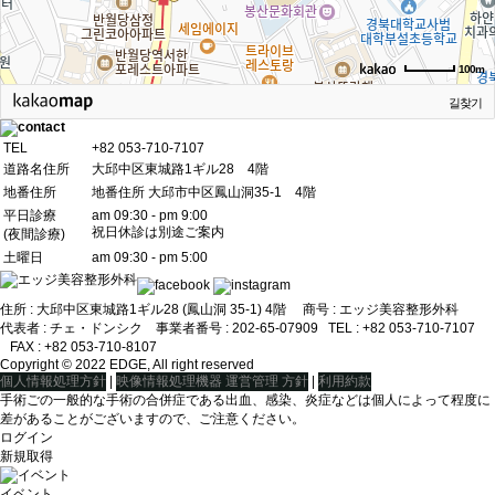
100m
길찾기
TEL
+82 053-710-7107
道路名住所
大邱中区東城路1ギル28 4階
地番住所
地番住所 大邱市中区鳳山洞35-1 4階
平日診療
am 09:30 - pm 9:00
祝日休診は別途ご案内
(夜間診療)
土曜日
am 09:30 - pm 5:00
住所 : 大邱中区東城路1ギル28 (鳳山洞 35-1) 4階 商号 : エッジ美容整形外科
代表者 : チェ・ドンシクㅤ ㅤ 事業者番号 : 202-65-07909ㅤ TEL : +82 053-710-7107
ㅤ FAX : +82 053-710-8107
Copyright © 2022 EDGE, All right reserved
|
|
個人情報処理方針
映像情報処理機器 運営管理 方針
利用約款
手術ごの一般的な手術の合併症である出血、感染、炎症などは個人によって程度に
差があることがございますので、ご注意ください。
ログイン
新規取得
イベント