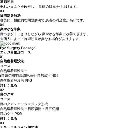
童顔効果
垂れたまぶたを改善し、 童顔の目元を仕上げます。
03
目問題を解決
審美的、機能的な問題解決で 患者の満足度が高いです。
04
爽やかな印象
目つきがくっきりしながら 爽やかな印象に改善できます。
※個人によって施術効果が異なる場合があります※
Eye Surgery Package
エッジ目整形コース
01
自然癒着埋没法
コース
自然癒着埋没法 +
(目頭切開/目尻切開/垂れ目形成) 中択1
自然癒着埋没法 PKG
詳しく見る
02
目のクマ
コース
目のクマ＞エッジマジック形成
自然癒着埋没法 + 目頭切開 + 目尻切開
目のクマ PKG
詳しく見る
03
ナチュラルライン切開法