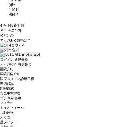
脂针
手背脂
肪移植
中年上眼睑手術
본문 바로가기
私だけの
エッジ
ある施術は？
메뉴
닫기
ログイン
新規会員
エッジ紹介
하위분류
医院介绍
医院团队介绍
医療スタッフ診療日程
来访路线
医院设施
安全手术护理
プチ
하위분류
フィラー
キュオフィール
しわ改善
えくぼ
唇フィラー