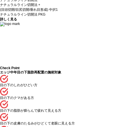
ナチュラルライン切開法
ナチュラルライン切開法 +
(目頭切開/目尻切開/垂れ目形成) 中択1
ナチュラルライン切開法 PKG
詳しく見る
Check Point
エッジ中年目の下脂肪再配置の施術対象
目の下のしわがひどい方
目の下のクマがある方
目の下の脂肪が膨らんで疲れて見える方
目の下の皮膚のたるみがひどくて老眼に見える方