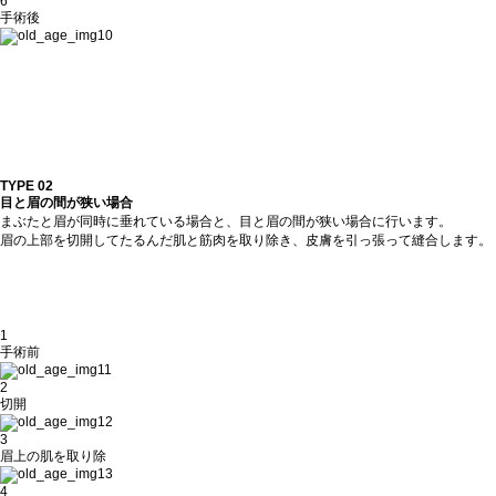
6
手術後
TYPE 02
目と眉の間が狭い場合
まぶたと眉が同時に垂れている場合と、目と眉の間が狭い場合に行います。
眉の上部を切開してたるんだ肌と筋肉を取り除き、皮膚を引っ張って縫合します。
1
手術前
2
切開
3
眉上の肌を取り除
4