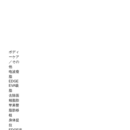
ボディ
ーケア
／その
他
电波瘦
脂
EDGE
EVA吸
脂
去除面
颊脂肪
苹果臀
脂肪移
植
身体提
拉
EDGE溶