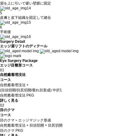
眉を上に引いて硬い壁膜に固定
5
皮膚と皮下組織を固定して縫合
6
手術後
Surgery Detail
エッジ眉リフトのディテール
Eye Surgery Package
エッジ目整形コース
01
自然癒着埋没法
コース
自然癒着埋没法 +
(目頭切開/目尻切開/垂れ目形成) 中択1
自然癒着埋没法 PKG
詳しく見る
02
目のクマ
コース
目のクマ＞エッジマジック形成
自然癒着埋没法 + 目頭切開 + 目尻切開
目のクマ PKG
詳しく見る