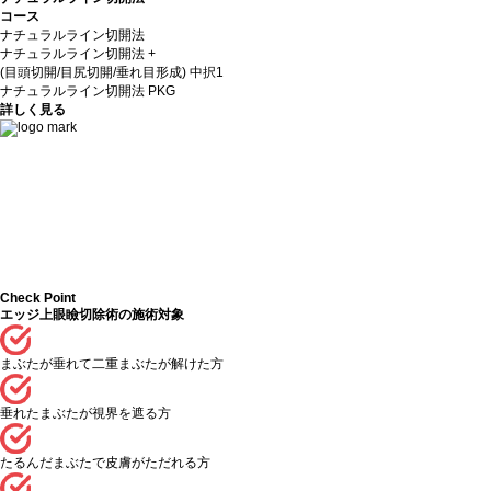
コース
ナチュラルライン切開法
ナチュラルライン切開法 +
(目頭切開/目尻切開/垂れ目形成) 中択1
ナチュラルライン切開法 PKG
詳しく見る
Check Point
エッジ上眼瞼切除術の施術対象
まぶたが垂れて二重まぶたが解けた方
垂れたまぶたが視界を遮る方
たるんだまぶたで皮膚がただれる方