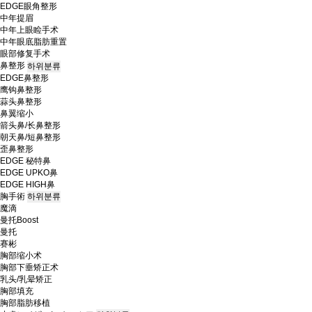
EDGE眼角整形
中年提眉
中年上眼睑手术
中年眼底脂肪重置
眼部修复手术
鼻整形
하위분류
EDGE鼻整形
鹰钩鼻整形
蒜头鼻整形
鼻翼缩小
箭头鼻/长鼻整形
朝天鼻/短鼻整形
歪鼻整形
EDGE 秘特鼻
EDGE UPKO鼻
EDGE HIGH鼻
胸手術
하위분류
魔滴
曼托Boost
曼托
赛彬
胸部缩小术
胸部下垂矫正术
乳头/乳晕矫正
胸部填充
胸部脂肪移植