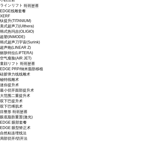
小顔注射
ラインリフト
하위분류
EDGE线雕套餐
XERF
钛提升(TITANIUM)
美式超声刀(Ulthera)
韩式热玛吉(OLIGIO)
超塑(INMODE)
韩式超声刀宇宙(Surink)
超声炮(LINEAR Z)
丽肤特拉(LIFTERA)
空气瘦脸(AIR JET)
童顔リフト
하위분류
EDGE PRP/纳米脂肪移植
硅胶弹力线线雕术
秘特线雕术
迷你提升术
最小切开面部提升术
大范围二重提升术
双下巴提升术
双下巴缚肌术
目整形
하위분류
眼底脂肪重置(激光)
EDGE 眼部套餐
EDGE 眼型矫正术
自然粘连埋线法
局部切开/切开法