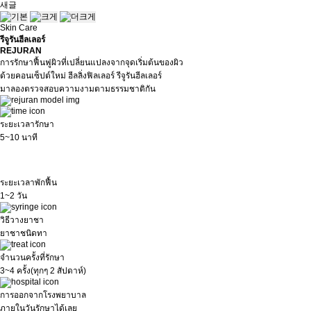
새글
Skin Care
รีจูรันฮีลเลอร์
REJURAN
การรักษาฟื้นฟูผิวที่เปลี่ยนแปลงจากจุดเริ่มต้นของผิว
ด้วยคอนเซ็ปต์ใหม่ ฮีลลิ่งฟิลเลอร์ รีจูรันฮีลเลอร์
มาลองตรวจสอบความงามตามธรรมชาติกัน
ระยะเวลารักษา
5~10 นาที
ระยะเวลาพักฟื้น
1~2 วัน
วิธีวางยาชา
ยาชาชนิดทา
จำนวนครั้งที่รักษา
3~4 ครั้ง(ทุกๆ 2 สัปดาห์)
การออกจากโรงพยาบาล
ภายในวันรักษาได้เลย