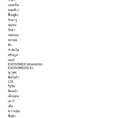
แผลเป็น
หลุมสิว /
ฟื้นฟูผิว
รักษารู
ขุมขน
รักษา
รอยแดง
ลบรอย
สัก
กำจัดไฝ
สกินบูส
เตอร์
EXOSOME(Cytovesicle)
EXOSOME(ISCE)
จูเวลุค
ฟิลโลก้า
135
รีจูรัน
ฉีดหน้า
เด็กอ่อน
เยาว์
เติม
ความชุ่ม
ชื่นผิว