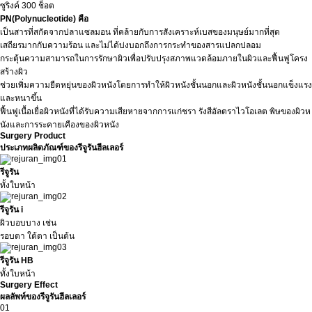
ซูริงค์ 300 ช็อต
PN(Polynucleotide) คือ
เป็นสารที่สกัดจากปลาแซลมอน ที่คล้ายกับการสังเคราะห์เบสของมนุษย์มากที่สุด
เสถียรมากกับความร้อน และไม่ได้บ่งบอกถึงการกระทำของสารแปลกปลอม
กระตุ้นความสามารถในการรักษาผิวเพื่อปรับปรุงสภาพแวดล้อมภายในผิวและฟื้นฟูโครง
สร้างผิว
ช่วยเพิ่มความยืดหยุ่นของผิวหนังโดยการทำให้ผิวหนังชั้นนอกและผิวหนังชั้นนอกแข็งแรง
และหนาขึ้น
ฟื้นฟูเนื้อเยื่อผิวหนังที่ได้รับความเสียหายจากการแก่ชรา รังสีอัลตราไวโอเลต พิษของผิวห
นังและการระคายเคืองของผิวหนัง
Surgery Product
ประเภทผลิตภัณฑ์ของรีจูรันฮีลเลอร์
รีจูรัน
ทั้งใบหน้า
รีจูรัน i
ผิวบอบบาง เช่น
รอบตา ใต้ตา เป็นต้น
รีจูรัน HB
ทั้งใบหน้า
Surgery Effect
ผลลัพท์ของรีจูรันฮีลเลอร์
01