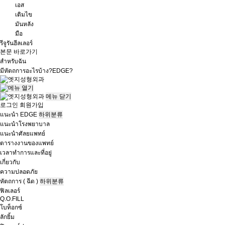
เอส
เติมไข
มันหลัง
มือ
รีจูรันฮีลเลอร์
본문 바로가기
สำหรับฉัน
มีหัตถการอะไรบ้าง?
EDGE?
메뉴
닫기
로그인
회원가입
แนะนำ EDGE
하위분류
แนะนำโรงพยาบาล
แนะนำศัลยแพทย์
ตารางงานของแพทย์
เวลาทำการและที่อยู่
เกี่ยวกับ
ความปลอดภัย
หัตถการ ( ฉีด )
하위분류
ฟิลเลอร์
Q.O.FILL
โบท็อกซ์
ลักยิ้ม