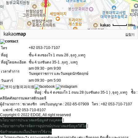
100m
길찾기
+82 053-710-7107
โทร
ที่อยู่
ชั้น 4 ดงซองโร 1 ถนน 28 ,จุงกู ,แทกู
ที่อยูู่่โดยละเอียด
ชั้น 4 บงซันดง 35-1 ,จุงกู , แทกู
am 09:30 - pm 9:00
เวลาทำการ
วันหยุดราชการ และวันหยุดนักขัตฤกษ์
am 09:30 - pm 5:00
วันเสาร์
ที่อยู่ : ชั้น 4 ดงซองโร 1 ถนน 28 (บงซันดง 35-1 ) ,จุงกู ,แทกู ชื่ิอ :
คลีนิคศัลยกรรมพลาสติกเอดจี
ผู้อำนวยการ : ชเวดงซิกㅤ เลขใบอนุญาต : 202-65-07909ㅤ โทร : +82 053-710-7107
ㅤ แฟกซ์ :+82 053-710-8107
Copyright © 2022 EDGE, All right reserved
|
นโยบายการประมวลผลข้อมูลส่วนบุคคล
|
นโยบายกาบริหารจัดการอุปกรณ์ประมวลผลข้อมูลวีดีโอ
ข้อกำหนดและเงื่อนไขการใช้งาน
※ โปรดระมัดระวัง ภาวะแทรกซ้อนหลังการผ่าตัด เช่น เลือดออก ติดเชื้อ และอาการ