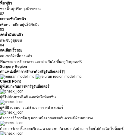
ฟื้นฟูผิว
ช่วยฟื้นฟูปรับปรุงผิวพรรณ
02
ยกกระชับใบหน้า
เพิ่มความยืดหยุ่นให้กับผิว
03
ลดน้ำมันบนผิว
กระชับรูขุมขน
04
ลดเลือนริ้วรอย
ลดเซลล์ผิวที่ตายแล้ว
※ผลของการรักษาอาจแตกต่างกันไปขึ้นอยู่กับบุคคล※
Surgery Region
ตำแหน่งที่ทำการรักษาด้วยรีจูรันฮีลเลอร์위
Check Point
ผู้ที่เหมาะกับการทำรีจูรันฮีลเลอร์
ผู้ที่ไม่ต้องการฉีดฟิลเลอร์หรือท็อกซิน
ผู้ที่มีผิวบอบบางแพ้ง่ายจากการทำเลเซอร์
ต้องการวิธีการอื่น ๆ นอกเหนือจากเลเซอร์ เพราะมีผิวบอบบาง
ต้องการรักษาริ้วรอยบริเวณ หางดวงตา/หางปาก/หน้าผาก โดยไม่ต้องฉีดโบท็อกซ์