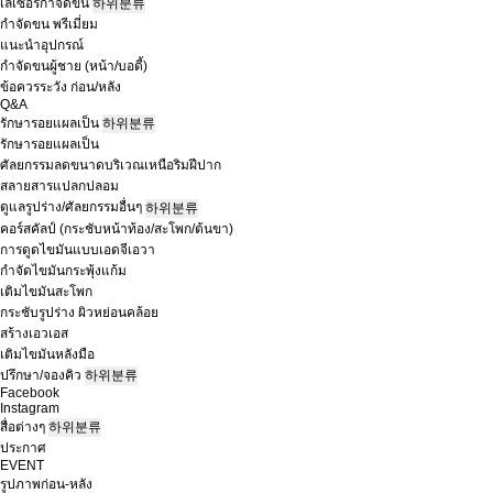
เลเซอร์กำจัดขน
하위분류
กำจัดขน พรีเมี่ยม
แนะนำอุปกรณ์
กำจัดขนผู้ชาย (หน้า/บอดี้)
ข้อควรระวัง ก่อน/หลัง
Q&A
รักษารอยแผลเป็น
하위분류
รักษารอยแผลเป็น
ศัลยกรรมลดขนาดบริเวณเหนือริมฝีปาก
สลายสารแปลกปลอม
ดูแลรูปร่าง/ศัลยกรรมอื่นๆ
하위분류
คอร์สคัลป์ (กระชับหน้าท้อง/สะโพก/ต้นขา)
การดูดไขมันแบบเอดจีเอวา
กำจัดไขมันกระพุ้งแก้ม
เติมไขมันสะโพก
กระชับรูปร่าง ผิวหย่อนคล้อย
สร้างเอวเอส
เติมไขมันหลังมือ
ปรึกษา/จองคิว
하위분류
Facebook
Instagram
สื่อต่างๆ
하위분류
ประกาศ
EVENT
รูปภาพก่อน-หลัง