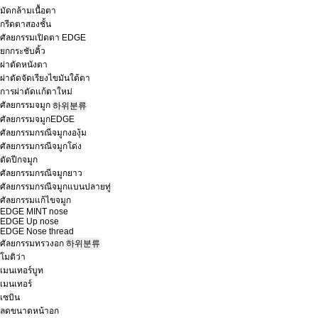
มัดกล้ามเนื้อตา
กรีดตาสองชั้น
ศัลยกรรมเปิดตา EDGE
ยกกระชับคิ้ว
ผ่าตัดหนังตา
ผ่าตัดจัดเรียงไขมันใต้ตา
การผ่าตัดแก้ตาใหม่
ศัลยกรรมจมูก
하위분류
ศัลยกรรมจมูกEDGE
ศัลยกรรมกรณีจมูกงองุ้ม
ศัลยกรรมกรณีจมูกโด่ง
ตัดปีกจมูก
ศัลยกรรมกรณีจมูกยาว
ศัลยกรรมกรณีจมูกแบนปลายทู่
ศัลยกรรมแก้ไขจมูก
EDGE MINT nose
EDGE Up nose
EDGE Nose thread
ศัลยกรรมทรวงอก
하위분류
โมติว่า
เมนเทอร์บูท
เมนเทอร์
เซบิน
ลดขนาดหน้าอก