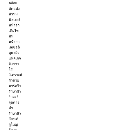
คล้อย
ตัดแต่ง
หัวนม
ฟิลเลอร์
หน้าอก
เติมไข
มัน
หน้าอก
เลเซอร์/
ดูแลผิว
แพคเกจ
ผิวขาว
ใส
วิเคราะห์
ผิวด้วย
มาร์ควิว
รักษาฝ้า
/ กระ /
จุดด่าง
ดำ
รักษาสิว
วัยรุ่น/
ผู้ใหญ่
รักษา