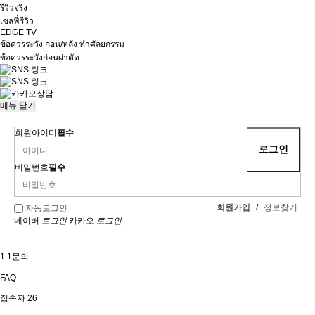
รีวิวจริง
เซลฟี่รีวิว
EDGE TV
ข้อควรระวัง ก่อน/หลัง ทำศัลยกรรม
ข้อควรระวังก่อนผ่าตัด
메뉴
닫기
회원아이디
필수
비밀번호
필수
회원가입
/
정보찾기
자동로그인
네이버
로그인
카카오
로그인
1:1문의
FAQ
접속자
26