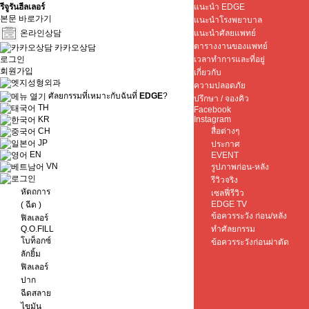
รีจูรันฮีลเลอร์
แนะนำ EDGE
본문 바로가기
แนะนำโรงพยาบาล
온라인상담
แนะนำศัลยแพทย์
ตารางงานของแพทย์
카카오상담
เวลาทำการและที่อยู่
로그인
회원가입
เกี่ยวกับ
ความปลอดภัย
ศัลยกรรมที่เหมาะกับฉันที่
EDGE
?
ปรึกษา / จองคิว
TH
Facebook
Instagram
KR
สื่อต่างๆ
CH
JP
ประกาศ
EN
EVENT
VN
รูปภาพก่อน-หลัง
รีวิวจริง
หัตถการ
เซลฟี่รีวิว
EDGE TV
( ฉีด )
ข้อควรระวัง ก่อน/หลัง
ฟิลเลอร์
Q.O.FILL
ทำศัลยกรรม
โบท็อกซ์
ข้อควรระวังก่อนผ่าตัด
ลักยิ้ม
ฟิลเลอร์
ปาก
ฉีดสลาย
ไขมัน