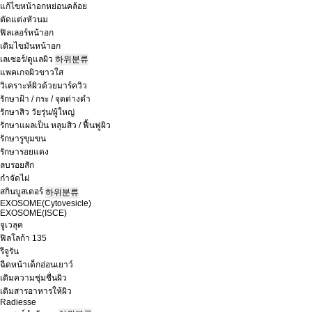
แก้ไขหน้าอกหย่อนคล้อย
ตัดแต่งหัวนม
ฟิลเลอร์หน้าอก
เติมไขมันหน้าอก
เลเซอร์/ดูแลผิว
하위분류
แพคเกจผิวขาวใส
วิเคราะห์ผิวด้วยมาร์ควิว
รักษาฝ้า / กระ / จุดด่างดำ
รักษาสิว วัยรุ่น/ผู้ใหญ่
รักษาแผลเป็น หลุมสิว / ฟื้นฟูผิว
รักษารูขุมขน
รักษารอยแดง
ลบรอยสัก
กำจัดไฝ
สกินบูสเตอร์
하위분류
EXOSOME(Cytovesicle)
EXOSOME(ISCE)
จูเวลุค
ฟิลโลก้า 135
รีจูรัน
ฉีดหน้าเด็กอ่อนเยาว์
เติมความชุ่มชื่นผิว
เติมสารอาหารให้ผิว
Radiesse