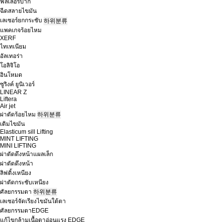
ฟิลเลอร์ปาก
ฉีดสลายไขมัน
เลเซอร์ยกกระชับ
하위분류
แพคเกจร้อยไหม
XERF
ไทเทเนียม
อัลเทอร่า
โอลิจิโอ
อินโหมด
ซูริงค์ ยูนิเวอร์
LINEAR Z
Liftera
Air jet
ผ่าตัดร้อยไหม
하위분류
เติมไขมัน
Elasticum sill Lifting
MINT LIFTING
MINI LIFTING
ผ่าตัดดึงหน้าแผลเล็ก
ผ่าตัดดึงหน้า
ลิฟติ้งเหนียง
ผ่าตัดกระชับเหนียง
ศัลยกรรมตา
하위분류
เลเซอร์จัดเรียงไขมันใต้ตา
ศัลยกรรมตาEDGE
แก้ไขกล้ามเนื้อตาอ่อนแรง EDGE