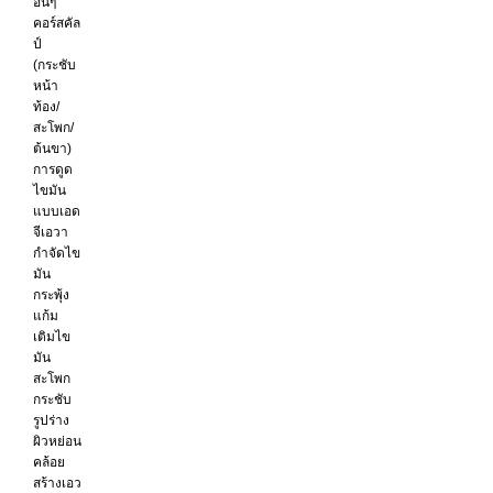
อื่นๆ
คอร์สคัล
ป์
(กระชับ
หน้า
ท้อง/
สะโพก/
ต้นขา)
การดูด
ไขมัน
แบบเอด
จีเอวา
กำจัดไข
มัน
กระพุ้ง
แก้ม
เติมไข
มัน
สะโพก
กระชับ
รูปร่าง
ผิวหย่อน
คล้อย
สร้างเอว