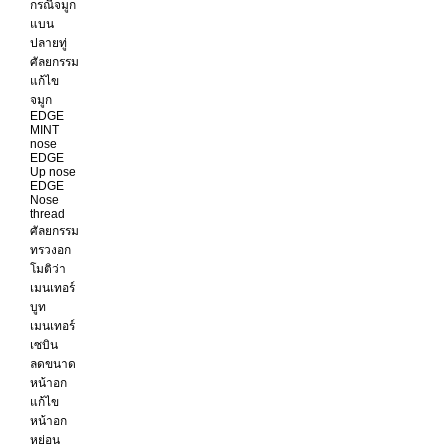
กรณีจมูก
แบน
ปลายทู่
ศัลยกรรม
แก้ไข
จมูก
EDGE
MINT
nose
EDGE
Up nose
EDGE
Nose
thread
ศัลยกรรม
ทรวงอก
โมติว่า
เมนเทอร์
บูท
เมนเทอร์
เซบิน
ลดขนาด
หน้าอก
แก้ไข
หน้าอก
หย่อน