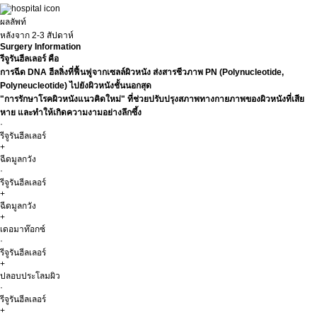
ผลลัพท์
หลังจาก 2-3 สัปดาห์
Surgery Information
รีจูรันฮีลเลอร์ คือ
การฉีด DNA ฮีลลิ่งที่ฟื้นฟูจากเซลล์ผิวหนัง ส่งสารชีวภาพ PN (Polynucleotide,
Polyneucleotide) ไปยังผิวหนังชั้นนอกสุด
"การรักษาโรคผิวหนังแนวคิดใหม่" ที่ช่วยปรับปรุงสภาพทางกายภาพของผิวหนังที่เสีย
หาย และทำให้เกิดความงามอย่างลึกซึ้ง
·
รีจูรันฮีลเลอร์
+
ฉีดมูลกวัง
·
รีจูรันฮีลเลอร์
+
ฉีดมูลกวัง
+
เดอมาท๊อกซ์
·
รีจูรันฮีลเลอร์
+
ปลอบประโลมผิว
·
รีจูรันฮีลเลอร์
+