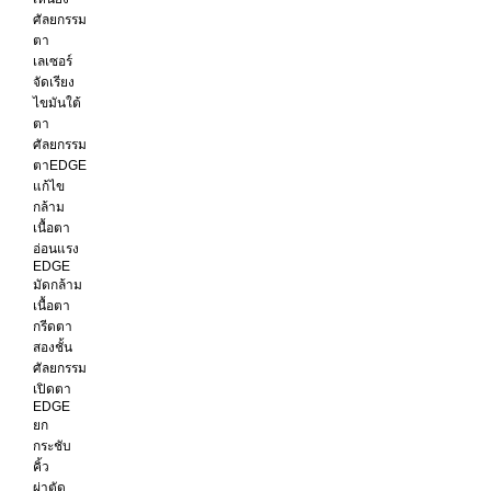
ศัลยกรรม
ตา
เลเซอร์
จัดเรียง
ไขมันใต้
ตา
ศัลยกรรม
ตาEDGE
แก้ไข
กล้าม
เนื้อตา
อ่อนแรง
EDGE
มัดกล้าม
เนื้อตา
กรีดตา
สองชั้น
ศัลยกรรม
เปิดตา
EDGE
ยก
กระชับ
คิ้ว
ผ่าตัด