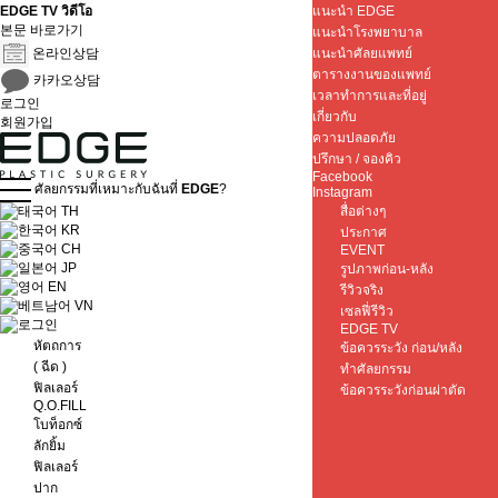
EDGE TV วิดีโอ
แนะนำ EDGE
본문 바로가기
แนะนำโรงพยาบาล
온라인상담
แนะนำศัลยแพทย์
ตารางงานของแพทย์
카카오상담
เวลาทำการและที่อยู่
로그인
เกี่ยวกับ
회원가입
ความปลอดภัย
ปรึกษา / จองคิว
Facebook
ศัลยกรรมที่เหมาะกับฉันที่
EDGE
?
Instagram
TH
สื่อต่างๆ
KR
ประกาศ
CH
EVENT
JP
รูปภาพก่อน-หลัง
EN
รีวิวจริง
VN
เซลฟี่รีวิว
EDGE TV
หัตถการ
ข้อควรระวัง ก่อน/หลัง
( ฉีด )
ทำศัลยกรรม
ฟิลเลอร์
ข้อควรระวังก่อนผ่าตัด
Q.O.FILL
โบท็อกซ์
ลักยิ้ม
ฟิลเลอร์
ปาก