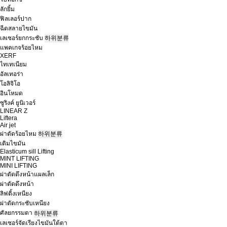
ลักยิ้ม
ฟิลเลอร์ปาก
ฉีดสลายไขมัน
เลเซอร์ยกกระชับ
하위분류
แพคเกจร้อยไหม
XERF
ไทเทเนียม
อัลเทอร่า
โอลิจิโอ
อินโหมด
ซูริงค์ ยูนิเวอร์
LINEAR Z
Liftera
Air jet
ผ่าตัดร้อยไหม
하위분류
เติมไขมัน
Elasticum sill Lifting
MINT LIFTING
MINI LIFTING
ผ่าตัดดึงหน้าแผลเล็ก
ผ่าตัดดึงหน้า
ลิฟติ้งเหนียง
ผ่าตัดกระชับเหนียง
ศัลยกรรมตา
하위분류
เลเซอร์จัดเรียงไขมันใต้ตา