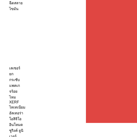
ฉีดสลาย
ไขมัน
เลเซอร์
ยก
กระชับ
แพคเก
จร้อย
ไหม
XERF
ไทเทเนียม
อัลเทอร่า
โอลิจิโอ
อินโหมด
ซูริงค์ ยูนิ
เวอร์