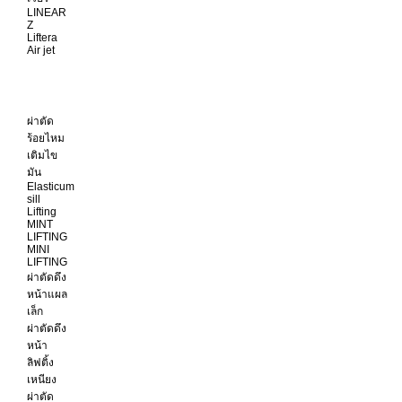
LINEAR
Z
Liftera
Air jet
ผ่าตัด
ร้อยไหม
เติมไข
มัน
Elasticum
sill
Lifting
MINT
LIFTING
MINI
LIFTING
ผ่าตัดดึง
หน้าแผล
เล็ก
ผ่าตัดดึง
หน้า
ลิฟติ้ง
เหนียง
ผ่าตัด