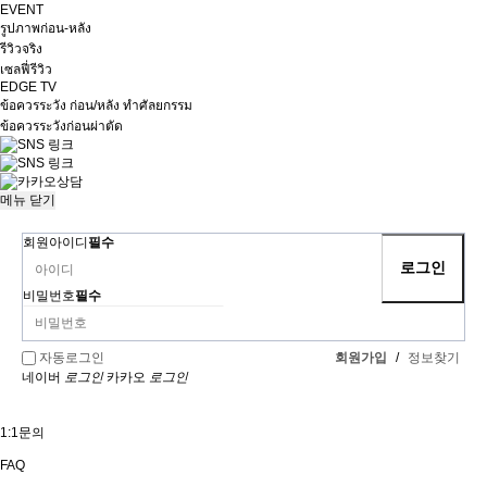
EVENT
รูปภาพก่อน-หลัง
รีวิวจริง
เซลฟี่รีวิว
EDGE TV
ข้อควรระวัง ก่อน/หลัง ทำศัลยกรรม
ข้อควรระวังก่อนผ่าตัด
메뉴
닫기
회원아이디
필수
비밀번호
필수
회원가입
/
정보찾기
자동로그인
네이버
로그인
카카오
로그인
1:1문의
FAQ