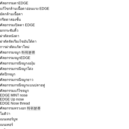
ศัลยกรรมตาEDGE
แก้ไขกล้ามเนื้อตาอ่อนแรง EDGE
มัดกล้ามเนื้อตา
กรีดตาสองชั้น
ศัลยกรรมเปิดตา EDGE
ยกกระชับคิ้ว
ผ่าตัดหนังตา
ผ่าตัดจัดเรียงไขมันใต้ตา
การผ่าตัดแก้ตาใหม่
ศัลยกรรมจมูก
하위분류
ศัลยกรรมจมูกEDGE
ศัลยกรรมกรณีจมูกงองุ้ม
ศัลยกรรมกรณีจมูกโด่ง
ตัดปีกจมูก
ศัลยกรรมกรณีจมูกยาว
ศัลยกรรมกรณีจมูกแบนปลายทู่
ศัลยกรรมแก้ไขจมูก
EDGE MINT nose
EDGE Up nose
EDGE Nose thread
ศัลยกรรมทรวงอก
하위분류
โมติว่า
เมนเทอร์บูท
เมนเทอร์