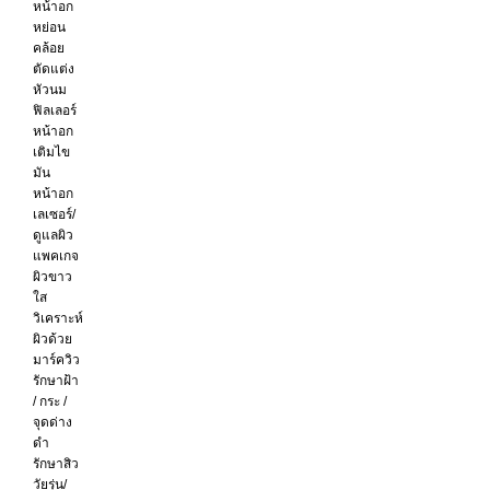
หน้าอก
หย่อน
คล้อย
ตัดแต่ง
หัวนม
ฟิลเลอร์
หน้าอก
เติมไข
มัน
หน้าอก
เลเซอร์/
ดูแลผิว
แพคเกจ
ผิวขาว
ใส
วิเคราะห์
ผิวด้วย
มาร์ควิว
รักษาฝ้า
/ กระ /
จุดด่าง
ดำ
รักษาสิว
วัยรุ่น/