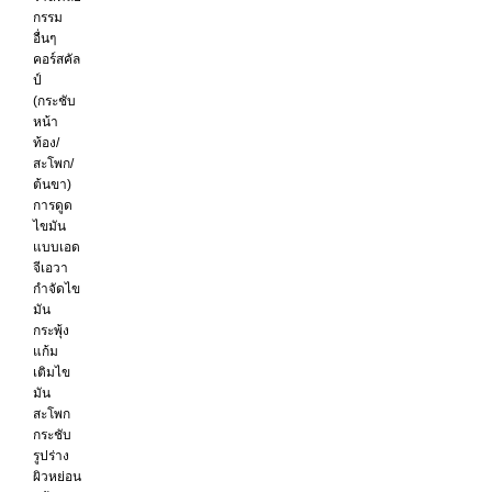
กรรม
อื่นๆ
คอร์สคัล
ป์
(กระชับ
หน้า
ท้อง/
สะโพก/
ต้นขา)
การดูด
ไขมัน
แบบเอด
จีเอวา
กำจัดไข
มัน
กระพุ้ง
แก้ม
เติมไข
มัน
สะโพก
กระชับ
รูปร่าง
ผิวหย่อน