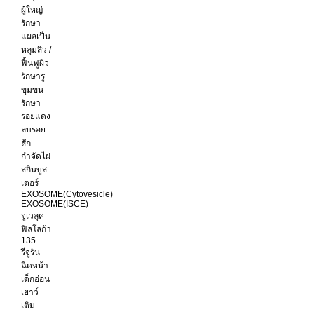
ผู้ใหญ่
รักษา
แผลเป็น
หลุมสิว /
ฟื้นฟูผิว
รักษารู
ขุมขน
รักษา
รอยแดง
ลบรอย
สัก
กำจัดไฝ
สกินบูส
เตอร์
EXOSOME(Cytovesicle)
EXOSOME(ISCE)
จูเวลุค
ฟิลโลก้า
135
รีจูรัน
ฉีดหน้า
เด็กอ่อน
เยาว์
เติม