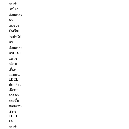
กระชับ
เหนียง
ศัลยกรรม
ตา
เลเซอร์
จัดเรียง
ไขมันใต้
ตา
ศัลยกรรม
ตาEDGE
แก้ไข
กล้าม
เนื้อตา
อ่อนแรง
EDGE
มัดกล้าม
เนื้อตา
กรีดตา
สองชั้น
ศัลยกรรม
เปิดตา
EDGE
ยก
กระชับ