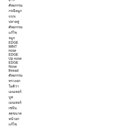
ยาว
ศัลยกรรม
กรณีจมูก
แบน
ปลายทู่
ศัลยกรรม
แก้ไข
จมูก
EDGE
MINT
nose
EDGE
Up nose
EDGE
Nose
thread
ศัลยกรรม
ทรวงอก
โมติว่า
เมนเทอร์
บูท
เมนเทอร์
เซบิน
ลดขนาด
หน้าอก
แก้ไข