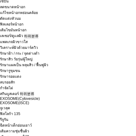
เซบิน
ลดขนาดหน้าอก
แก้ไขหน้าอกหย่อนคล้อย
ตัดแต่งหัวนม
ฟิลเลอร์หน้าอก
เติมไขมันหน้าอก
เลเซอร์/ดูแลผิว
하위분류
แพคเกจผิวขาวใส
วิเคราะห์ผิวด้วยมาร์ควิว
รักษาฝ้า / กระ / จุดด่างดำ
รักษาสิว วัยรุ่น/ผู้ใหญ่
รักษาแผลเป็น หลุมสิว / ฟื้นฟูผิว
รักษารูขุมขน
รักษารอยแดง
ลบรอยสัก
กำจัดไฝ
สกินบูสเตอร์
하위분류
EXOSOME(Cytovesicle)
EXOSOME(ISCE)
จูเวลุค
ฟิลโลก้า 135
รีจูรัน
ฉีดหน้าเด็กอ่อนเยาว์
เติมความชุ่มชื่นผิว