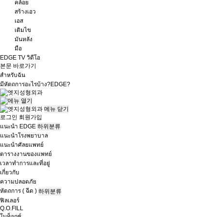
คล้อย
สร้างเอว
เอส
เติมไข
มันหลัง
มือ
EDGE TV วิดีโอ
본문 바로가기
สำหรับฉัน
มีหัตถการอะไรบ้าง?
EDGE?
메뉴
닫기
로그인
회원가입
แนะนำ EDGE
하위분류
แนะนำโรงพยาบาล
แนะนำศัลยแพทย์
ตารางงานของแพทย์
เวลาทำการและที่อยู่
เกี่ยวกับ
ความปลอดภัย
หัตถการ ( ฉีด )
하위분류
ฟิลเลอร์
Q.O.FILL
โบท็อกซ์