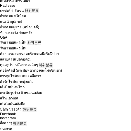
เติมสารอาหารให้ผิว
Radiesse
เลเซอร์กำจัดขน
하위분류
กำจัดขน พรีเมี่ยม
แนะนำอุปกรณ์
กำจัดขนผู้ชาย (หน้า/บอดี้)
ข้อควรระวัง ก่อน/หลัง
Q&A
รักษารอยแผลเป็น
하위분류
รักษารอยแผลเป็น
ศัลยกรรมลดขนาดบริเวณเหนือริมฝีปาก
สลายสารแปลกปลอม
ดูแลรูปร่าง/ศัลยกรรมอื่นๆ
하위분류
คอร์สคัลป์ (กระชับหน้าท้อง/สะโพก/ต้นขา)
การดูดไขมันแบบเอดจีเอวา
กำจัดไขมันกระพุ้งแก้ม
เติมไขมันสะโพก
กระชับรูปร่าง ผิวหย่อนคล้อย
สร้างเอวเอส
เติมไขมันหลังมือ
ปรึกษา/จองคิว
하위분류
Facebook
Instagram
สื่อต่างๆ
하위분류
ประกาศ