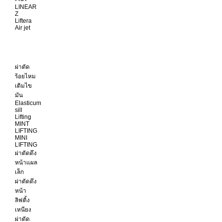
LINEAR
Z
Liftera
Air jet
ผ่าตัด
ร้อยไหม
เติมไข
มัน
Elasticum
sill
Lifting
MINT
LIFTING
MINI
LIFTING
ผ่าตัดดึง
หน้าแผล
เล็ก
ผ่าตัดดึง
หน้า
ลิฟติ้ง
เหนียง
ผ่าตัด