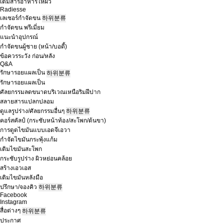
เติมสารอาหารให้ผิว
Radiesse
เลเซอร์กำจัดขน
하위분류
กำจัดขน พรีเมี่ยม
แนะนำอุปกรณ์
กำจัดขนผู้ชาย (หน้า/บอดี้)
ข้อควรระวัง ก่อน/หลัง
Q&A
รักษารอยแผลเป็น
하위분류
รักษารอยแผลเป็น
ศัลยกรรมลดขนาดบริเวณเหนือริมฝีปาก
สลายสารแปลกปลอม
ดูแลรูปร่าง/ศัลยกรรมอื่นๆ
하위분류
คอร์สคัลป์ (กระชับหน้าท้อง/สะโพก/ต้นขา)
การดูดไขมันแบบเอดจีเอวา
กำจัดไขมันกระพุ้งแก้ม
เติมไขมันสะโพก
กระชับรูปร่าง ผิวหย่อนคล้อย
สร้างเอวเอส
เติมไขมันหลังมือ
ปรึกษา/จองคิว
하위분류
Facebook
Instagram
สื่อต่างๆ
하위분류
ประกาศ