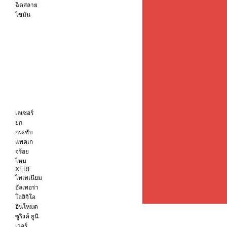
ฉีดสลาย
ไขมัน
เลเซอร์
ยก
กระชับ
แพคเก
จร้อย
ไหม
XERF
ไทเทเนียม
อัลเทอร่า
โอลิจิโอ
อินโหมด
ซูริงค์ ยูนิ
เวอร์