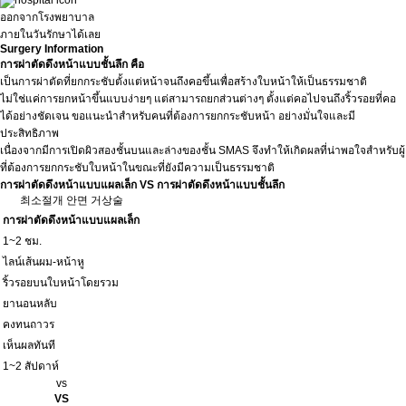
ออกจากโรงพยาบาล
ภายในวันรักษาได้เลย
Surgery Information
การผ่าตัดดึงหน้าแบบชั้นลึก คือ
เป็นการผ่าตัดที่ยกกระชับตั้งแต่หน้าจนถึงคอขึ้นเพื่อสร้างใบหน้าให้เป็นธรรมชาติ
ไม่ใช่แค่การยกหน้าขึ้นแบบง่ายๆ แต่สามารถยกส่วนต่างๆ ตั้งแต่คอไปจนถึงริ้วรอยที่คอ
ได้อย่างชัดเจน ขอแนะนำสำหรับคนที่ต้องการยกกระชับหน้า อย่างมั่นใจและมี
ประสิทธิภาพ
เนื่องจากมีการเปิดผิวสองชั้นบนและล่างของชั้น SMAS จึงทำให้เกิดผลที่น่าพอใจสำหรับผู้
ที่ต้องการยกกระชับใบหน้าในขณะที่ยังมีความเป็นธรรมชาติ
การผ่าตัดดึงหน้าแบบแผลเล็ก VS การผ่าตัดดึงหน้าแบบชั้นลึก
최소절개 안면 거상술
การผ่าตัดดึงหน้าแบบแผลเล็ก
1~2 ชม.
ไลน์เส้นผม-หน้าหู
ริ้วรอยบนใบหน้าโดยรวม
ยานอนหลับ
คงทนถาวร
เห็นผลทันที
1~2 สัปดาห์
vs
VS