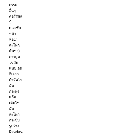
กรรม
อื่นๆ
คอร์สคัล
ป์
(กระชับ
หน้า
ท้อง/
สะโพก/
ต้นขา)
การดูด
ไขมัน
แบบเอด
จีเอวา
กำจัดไข
มัน
กระพุ้ง
แก้ม
เติมไข
มัน
สะโพก
กระชับ
รูปร่าง
ผิวหย่อน