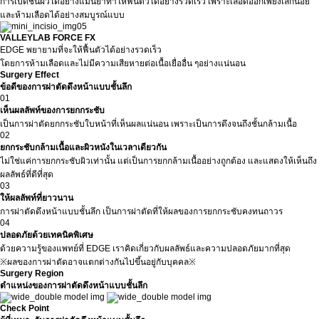
การเปิดชั้นผิวได้อย่างแม่นยำทำให้ฟื้นตัวได้อย่างรวดเร็ว เพราะเลือดออกเพียงเล็กน้อย
และห้ามเลือดได้อย่างสมบูรณ์แบบ
VALLEYLAB FORCE FX
EDGE พยายามที่จะให้ฟื้นตัวได้อย่างรวดเร็ว
โดยการห้ามเลือดและไม่มีความเสียหายต่อเนื้อเยื่ออื่น ๆอย่างแน่นอน
Surgery Effect
ข้อดีของการผ่าตัดดึงหน้าแบบชั้นลึก
01
เห็นผลลัพท์ของการยกกระชับ
เป็นการผ่าตัดยกกระชับใบหน้าที่เห็นผลแน่นอน เพราะเป็นการดึงจนถึงชั้นกล้ามเนื้อ
02
ยกกระชับกล้ามเนื้อและผิวหนังในเวลาเดียวกัน
ไม่ใช่แค่การยกกระชับผิวเท่านั้น แต่เป็นการยกกล้ามเนื้ออย่างถูกต้อง และแสดงให้เห็นถึง
ผลลัพธ์ที่ดีที่สุด
03
ให้ผลลัพท์ที่ยาวนาน
การผ่าตัดดึงหน้าแบบชั้นลึก เป็นการผ่าตัดที่ให้ผลของการยกกระชับคงทนถาวร
04
ปลอดภัยด้วยเทคนิคพิเศษ
ด้วยความรู้ของแพทย์ที่ EDGE เราคิดเกี่ยวกับผลลัพธ์และความปลอดภัยมากที่สุด
※ผลของการผ่าตัดอาจแตกต่างกันไปขึ้นอยู่กับบุคคล※
Surgery Region
ตำแหน่งของการผ่าตัดดึงหน้าแบบชั้นลึก
Check Point