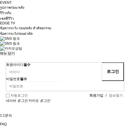
EVENT
รูปภาพก่อน-หลัง
รีวิวจริง
เซลฟี่รีวิว
EDGE TV
ข้อควรระวัง ก่อน/หลัง ทำศัลยกรรม
ข้อควรระวังก่อนผ่าตัด
메뉴
닫기
회원아이디
필수
비밀번호
필수
회원가입
/
정보찾기
자동로그인
네이버
로그인
카카오
로그인
1:1문의
FAQ