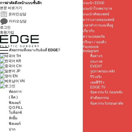
การผ่าตัดดึงหน้าแบบชั้นลึก
แนะนำ EDGE
본문 바로가기
แนะนำโรงพยาบาล
온라인상담
แนะนำศัลยแพทย์
ตารางงานของแพทย์
카카오상담
เวลาทำการและที่อยู่
로그인
เกี่ยวกับ
회원가입
ความปลอดภัย
ปรึกษา / จองคิว
Facebook
ศัลยกรรมที่เหมาะกับฉันที่
EDGE
?
Instagram
TH
สื่อต่างๆ
KR
ประกาศ
CH
EVENT
JP
รูปภาพก่อน-หลัง
EN
รีวิวจริง
VN
เซลฟี่รีวิว
EDGE TV
หัตถการ
ข้อควรระวัง ก่อน/หลัง
( ฉีด )
ทำศัลยกรรม
ฟิลเลอร์
ข้อควรระวังก่อนผ่าตัด
Q.O.FILL
โบท็อกซ์
ลักยิ้ม
ฟิลเลอร์
ปาก