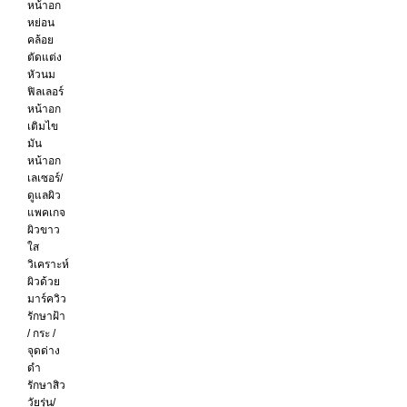
หน้าอก
หย่อน
คล้อย
ตัดแต่ง
หัวนม
ฟิลเลอร์
หน้าอก
เติมไข
มัน
หน้าอก
เลเซอร์/
ดูแลผิว
แพคเกจ
ผิวขาว
ใส
วิเคราะห์
ผิวด้วย
มาร์ควิว
รักษาฝ้า
/ กระ /
จุดด่าง
ดำ
รักษาสิว
วัยรุ่น/