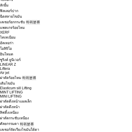
ลักยิ้ม
ฟิลเลอร์ปาก
ฉีดสลายไขมัน
เลเซอร์ยกกระชับ
하위분류
แพคเกจร้อยไหม
XERF
ไทเทเนียม
อัลเทอร่า
โอลิจิโอ
อินโหมด
ซูริงค์ ยูนิเวอร์
LINEAR Z
Liftera
Air jet
ผ่าตัดร้อยไหม
하위분류
เติมไขมัน
Elasticum sill Lifting
MINT LIFTING
MINI LIFTING
ผ่าตัดดึงหน้าแผลเล็ก
ผ่าตัดดึงหน้า
ลิฟติ้งเหนียง
ผ่าตัดกระชับเหนียง
ศัลยกรรมตา
하위분류
เลเซอร์จัดเรียงไขมันใต้ตา