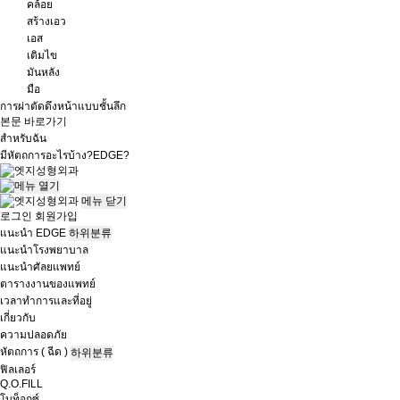
คล้อย
สร้างเอว
เอส
เติมไข
มันหลัง
มือ
การผ่าตัดดึงหน้าแบบชั้นลึก
본문 바로가기
สำหรับฉัน
มีหัตถการอะไรบ้าง?
EDGE?
메뉴
닫기
로그인
회원가입
แนะนำ EDGE
하위분류
แนะนำโรงพยาบาล
แนะนำศัลยแพทย์
ตารางงานของแพทย์
เวลาทำการและที่อยู่
เกี่ยวกับ
ความปลอดภัย
หัตถการ ( ฉีด )
하위분류
ฟิลเลอร์
Q.O.FILL
โบท็อกซ์