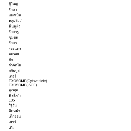
ผู้ใหญ่
รักษา
แผลเป็น
หลุมสิว /
ฟื้นฟูผิว
รักษารู
ขุมขน
รักษา
รอยแดง
ลบรอย
สัก
กำจัดไฝ
สกินบูส
เตอร์
EXOSOME(Cytovesicle)
EXOSOME(ISCE)
จูเวลุค
ฟิลโลก้า
135
รีจูรัน
ฉีดหน้า
เด็กอ่อน
เยาว์
เติม