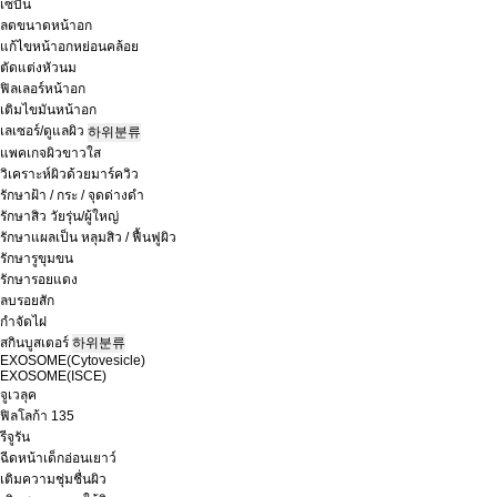
เซบิน
ลดขนาดหน้าอก
แก้ไขหน้าอกหย่อนคล้อย
ตัดแต่งหัวนม
ฟิลเลอร์หน้าอก
เติมไขมันหน้าอก
เลเซอร์/ดูแลผิว
하위분류
แพคเกจผิวขาวใส
วิเคราะห์ผิวด้วยมาร์ควิว
รักษาฝ้า / กระ / จุดด่างดำ
รักษาสิว วัยรุ่น/ผู้ใหญ่
รักษาแผลเป็น หลุมสิว / ฟื้นฟูผิว
รักษารูขุมขน
รักษารอยแดง
ลบรอยสัก
กำจัดไฝ
สกินบูสเตอร์
하위분류
EXOSOME(Cytovesicle)
EXOSOME(ISCE)
จูเวลุค
ฟิลโลก้า 135
รีจูรัน
ฉีดหน้าเด็กอ่อนเยาว์
เติมความชุ่มชื่นผิว