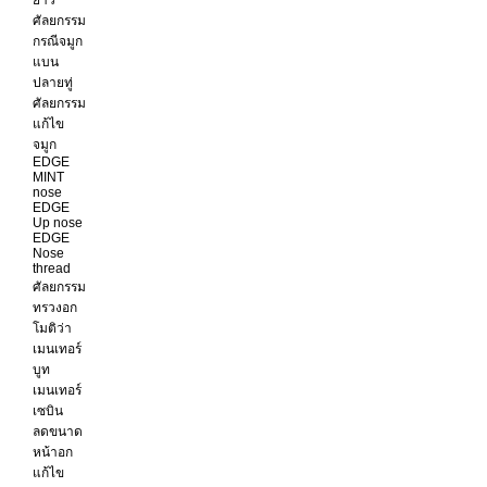
ยาว
ศัลยกรรม
กรณีจมูก
แบน
ปลายทู่
ศัลยกรรม
แก้ไข
จมูก
EDGE
MINT
nose
EDGE
Up nose
EDGE
Nose
thread
ศัลยกรรม
ทรวงอก
โมติว่า
เมนเทอร์
บูท
เมนเทอร์
เซบิน
ลดขนาด
หน้าอก
แก้ไข