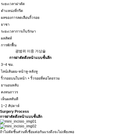
ระยะเวลาผ่าตัด
ตำแหน่งที่กรีด
ผลของการลดเลือนริ้วรอย
ยาชา
ระยะเวลาการเก็บรักษา
ผลลัพท์
การพักฟื้น
광범위 이중 거상술
การผ่าตัดดึงหน้าแบบชั้นลึก
3~4 ชม.
ไลน์เส้นผม-หน้าหู-หลังหู
ริ้วรอยบนใบหน้า + ริ้วรอยที่คอโดยรวม
ยานอนหลับ
คงทนถาวร
เห็นผลทันที
1~2 สัปดาห์
Surgery Process
การผ่าตัดดึงหน้าแบบชั้นลึก
ถ้าไม่ตัดชิ้นส่วนที่เชื่อมต่อกันแรงดึงจะไม่เพียงพอ