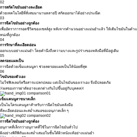
02
การสกัดไขมันอย่างละเอียด
ด้วยเทคโนโลยีที่สั่งสมมานานหลายปี สกัดออกมาได้อย่างประณีต
03
การฉีดไขมันอย่างถูกต้อง
เพื่ออัตราการรอดชีวิตของเซลล์สูง หลังจากคำนวณอย่างแม่นยำแล้ว ให้เติมไขมันในตำแ
หน่งที่ถูกต้อง
04
การรักษาที่ละเอียดอ่อน
ออกแบบอย่างแม่นยำ โดยคำนึงถึงความบางและรูปร่างของหลังมือที่มีอยู่เดิม
05
ลดรอยแผลเป็น
การฉีดด้วยเข็มแคนนูลา ช่วยลดรอยแผลเป็นให้น้อยที่สุด
06
ไขมันของตัวเอง
ไม่ใช่ฟิลเลอร์หรือสารแปลกปลอม แต่เป็นไขมันของเราเอง จึงมีปลอดภัย
※ผลของการผ่าตัดอาจแตกต่างกันไปขึ้นอยู่กับบุคคล※
เข็มแคนนูลาขนาดเล็ก
เป็นไมโครแคนนูลาสำหรับการฉีดไขมันหลังมือ
ที่ละเอียดอ่อนและสม่ำเสมอของอนุภาคเล็ก ๆ
การฉีดไขมันอย่างถูกต้อง
อนุภาคที่เล็กกว่าอนุภาคที่ใช้ในการฉีดไขมันทั่วไป
ฝังอย่างพิถีพิถันและสม่ำเสมอในชั้นใต้ผิวหนังแท้อย่างแม่นยำ