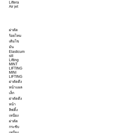
Liftera
Air jet
ผ่าตัด
ร้อยไหม
เติมไข
มัน
Elasticum
sill
Lifting
MINT
LIFTING
MINI
LIFTING
ผ่าตัดดึง
หน้าแผล
เล็ก
ผ่าตัดดึง
หน้า
ลิฟติ้ง
เหนียง
ผ่าตัด
กระชับ
เหนียง