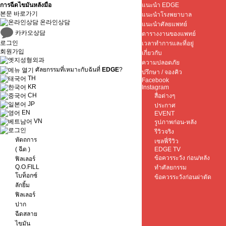
การฉีดไขมันหลังมือ
แนะนำ EDGE
본문 바로가기
แนะนำโรงพยาบาล
온라인상담
แนะนำศัลยแพทย์
카카오상담
ตารางงานของแพทย์
로그인
เวลาทำการและที่อยู่
회원가입
เกี่ยวกับ
ความปลอดภัย
ศัลยกรรมที่เหมาะกับฉันที่
EDGE
?
ปรึกษา / จองคิว
TH
Facebook
KR
Instagram
CH
สื่อต่างๆ
JP
ประกาศ
EN
EVENT
VN
รูปภาพก่อน-หลัง
รีวิวจริง
หัตถการ
เซลฟี่รีวิว
( ฉีด )
EDGE TV
ข้อควรระวัง ก่อน/หลัง
ฟิลเลอร์
Q.O.FILL
ทำศัลยกรรม
โบท็อกซ์
ข้อควรระวังก่อนผ่าตัด
ลักยิ้ม
ฟิลเลอร์
ปาก
ฉีดสลาย
ไขมัน