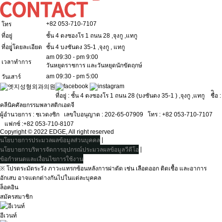
+82 053-710-7107
โทร
ที่อยู่
ชั้น 4 ดงซองโร 1 ถนน 28 ,จุงกู ,แทกู
ที่อยูู่่โดยละเอียด
ชั้น 4 บงซันดง 35-1 ,จุงกู , แทกู
am 09:30 - pm 9:00
เวลาทำการ
วันหยุดราชการ และวันหยุดนักขัตฤกษ์
am 09:30 - pm 5:00
วันเสาร์
ที่อยู่ : ชั้น 4 ดงซองโร 1 ถนน 28 (บงซันดง 35-1 ) ,จุงกู ,แทกู ชื่ิอ :
คลีนิคศัลยกรรมพลาสติกเอดจี
ผู้อำนวยการ : ชเวดงซิกㅤ เลขใบอนุญาต : 202-65-07909ㅤ โทร : +82 053-710-7107
ㅤ แฟกซ์ :+82 053-710-8107
Copyright © 2022 EDGE, All right reserved
|
นโยบายการประมวลผลข้อมูลส่วนบุคคล
|
นโยบายกาบริหารจัดการอุปกรณ์ประมวลผลข้อมูลวีดีโอ
ข้อกำหนดและเงื่อนไขการใช้งาน
※ โปรดระมัดระวัง ภาวะแทรกซ้อนหลังการผ่าตัด เช่น เลือดออก ติดเชื้อ และอาการ
อักเสบ อาจแตกต่างกันไปในแต่ละบุคคล
ล็อคอิน
สมัครสมาชิก
อีเวนท์