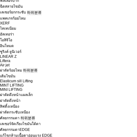
ฟิลเลอร์ปาก
ฉีดสลายไขมัน
เลเซอร์ยกกระชับ
하위분류
แพคเกจร้อยไหม
XERF
ไทเทเนียม
อัลเทอร่า
โอลิจิโอ
อินโหมด
ซูริงค์ ยูนิเวอร์
LINEAR Z
Liftera
Air jet
ผ่าตัดร้อยไหม
하위분류
เติมไขมัน
Elasticum sill Lifting
MINT LIFTING
MINI LIFTING
ผ่าตัดดึงหน้าแผลเล็ก
ผ่าตัดดึงหน้า
ลิฟติ้งเหนียง
ผ่าตัดกระชับเหนียง
ศัลยกรรมตา
하위분류
เลเซอร์จัดเรียงไขมันใต้ตา
ศัลยกรรมตาEDGE
แก้ไขกล้ามเนื้อตาอ่อนแรง EDGE