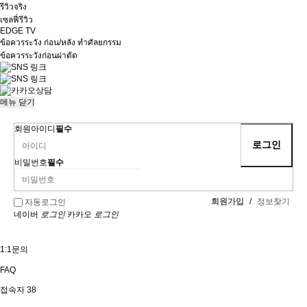
รีวิวจริง
เซลฟี่รีวิว
EDGE TV
ข้อควรระวัง ก่อน/หลัง ทำศัลยกรรม
ข้อควรระวังก่อนผ่าตัด
메뉴
닫기
회원아이디
필수
비밀번호
필수
회원가입
/
정보찾기
자동로그인
네이버
로그인
카카오
로그인
1:1문의
FAQ
접속자
38