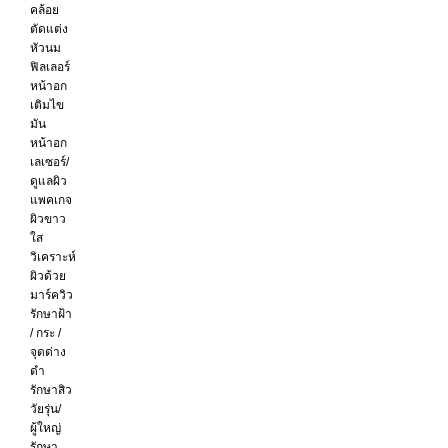
คล้อย
ตัดแต่ง
หัวนม
ฟิลเลอร์
หน้าอก
เติมไข
มัน
หน้าอก
เลเซอร์/
ดูแลผิว
แพคเกจ
ผิวขาว
ใส
วิเคราะห์
ผิวด้วย
มาร์ควิว
รักษาฝ้า
/ กระ /
จุดด่าง
ดำ
รักษาสิว
วัยรุ่น/
ผู้ใหญ่
รักษา