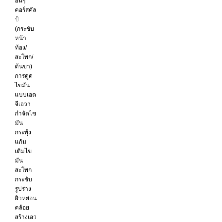
อื่นๆ
คอร์สคัล
ป์
(กระชับ
หน้า
ท้อง/
สะโพก/
ต้นขา)
การดูด
ไขมัน
แบบเอด
จีเอวา
กำจัดไข
มัน
กระพุ้ง
แก้ม
เติมไข
มัน
สะโพก
กระชับ
รูปร่าง
ผิวหย่อน
คล้อย
สร้างเอว