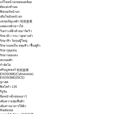
แก้ไขหน้าอกหย่อนคล้อย
ตัดแต่งหัวนม
ฟิลเลอร์หน้าอก
เติมไขมันหน้าอก
เลเซอร์/ดูแลผิว
하위분류
แพคเกจผิวขาวใส
วิเคราะห์ผิวด้วยมาร์ควิว
รักษาฝ้า / กระ / จุดด่างดำ
รักษาสิว วัยรุ่น/ผู้ใหญ่
รักษาแผลเป็น หลุมสิว / ฟื้นฟูผิว
รักษารูขุมขน
รักษารอยแดง
ลบรอยสัก
กำจัดไฝ
สกินบูสเตอร์
하위분류
EXOSOME(Cytovesicle)
EXOSOME(ISCE)
จูเวลุค
ฟิลโลก้า 135
รีจูรัน
ฉีดหน้าเด็กอ่อนเยาว์
เติมความชุ่มชื่นผิว
เติมสารอาหารให้ผิว
Radiesse