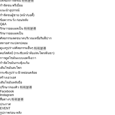
เลเซอร์กำจัดขน
하위분류
กำจัดขน พรีเมี่ยม
แนะนำอุปกรณ์
กำจัดขนผู้ชาย (หน้า/บอดี้)
ข้อควรระวัง ก่อน/หลัง
Q&A
รักษารอยแผลเป็น
하위분류
รักษารอยแผลเป็น
ศัลยกรรมลดขนาดบริเวณเหนือริมฝีปาก
สลายสารแปลกปลอม
ดูแลรูปร่าง/ศัลยกรรมอื่นๆ
하위분류
คอร์สคัลป์ (กระชับหน้าท้อง/สะโพก/ต้นขา)
การดูดไขมันแบบเอดจีเอวา
กำจัดไขมันกระพุ้งแก้ม
เติมไขมันสะโพก
กระชับรูปร่าง ผิวหย่อนคล้อย
สร้างเอวเอส
เติมไขมันหลังมือ
ปรึกษา/จองคิว
하위분류
Facebook
Instagram
สื่อต่างๆ
하위분류
ประกาศ
EVENT
รูปภาพก่อน-หลัง