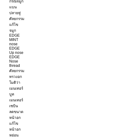
กรณีจมูก
แบน
ปลายทู่
ศัลยกรรม
แก้ไข
จมูก
EDGE
MINT
nose
EDGE
Up nose
EDGE
Nose
thread
ศัลยกรรม
ทรวงอก
โมติว่า
เมนเทอร์
บูท
เมนเทอร์
เซบิน
ลดขนาด
หน้าอก
แก้ไข
หน้าอก
หย่อน