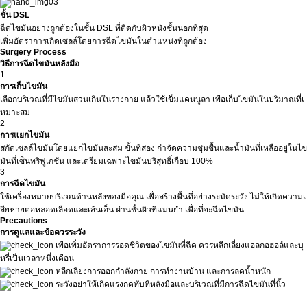
ชั้น DSL
ฉีดไขมันอย่างถูกต้องในชั้น DSL ที่ติดกับผิวหนังชั้นนอกที่สุด
เพิ่มอัตราการเกิดเซลล์โดยการฉีดไขมันในตำแหน่งที่ถูกต้อง
Surgery Process
วิธีการฉีดไขมันหลังมือ
1
การเก็บไขมัน
เลือกบริเวณที่มีไขมันส่วนเกินในร่างกาย แล้วใช้เข็มแคนนูลา เพื่อเก็บไขมันในปริมาณที่เ
หมาะสม
2
การแยกไขมัน
สกัดเซลล์ไขมันโดยแยกไขมันสะสม ขั้นที่สอง กำจัดความชุ่มชื้นและน้ำมันที่เหลืออยู่ในไข
มันที่เซ็นทริฟูเกชั่น และเตรียมเฉพาะไขมันบริสุทธิ์เกือบ 100%
3
การฉีดไขมัน
ใช้เครื่องหมายบริเวณด้านหลังของมือคุณ เพื่อสร้างพื้นที่อย่างระมัดระวัง ไม่ให้เกิดความเ
สียหายต่อหลอดเลือดและเส้นเอ็น ผ่านชั้นผิวที่แม่นยำ เพื่อที่จะฉีดไขมัน
Precautions
การดูแลและข้อควรระวัง
เพื่อเพิ่มอัตราการรอดชีวิตของไขมันที่ฉีด ควรหลีกเลี่ยงแอลกอฮอล์และบุ
หรี่เป็นเวลาหนึ่งเดือน
หลีกเลี่ยงการออกกำลังกาย การทำงานบ้าน และการลดน้ำหนัก
ระวังอย่าให้เกิดแรงกดทับที่หลังมือและบริเวณที่มีการฉีดไขมันที่นิ้ว