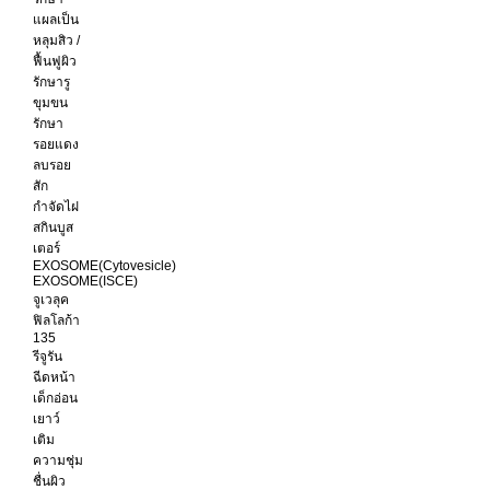
แผลเป็น
หลุมสิว /
ฟื้นฟูผิว
รักษารู
ขุมขน
รักษา
รอยแดง
ลบรอย
สัก
กำจัดไฝ
สกินบูส
เตอร์
EXOSOME(Cytovesicle)
EXOSOME(ISCE)
จูเวลุค
ฟิลโลก้า
135
รีจูรัน
ฉีดหน้า
เด็กอ่อน
เยาว์
เติม
ความชุ่ม
ชื่นผิว