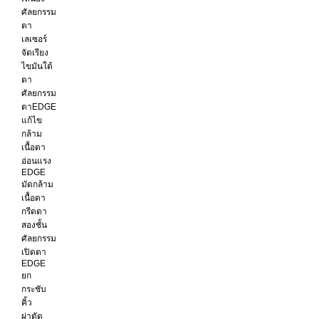
ศัลยกรรม
ตา
เลเซอร์
จัดเรียง
ไขมันใต้
ตา
ศัลยกรรม
ตาEDGE
แก้ไข
กล้าม
เนื้อตา
อ่อนแรง
EDGE
มัดกล้าม
เนื้อตา
กรีดตา
สองชั้น
ศัลยกรรม
เปิดตา
EDGE
ยก
กระชับ
คิ้ว
ผ่าตัด