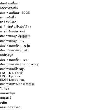
มัดกล้ามเนื้อตา
กรีดตาสองชั้น
ศัลยกรรมเปิดตา EDGE
ยกกระชับคิ้ว
ผ่าตัดหนังตา
ผ่าตัดจัดเรียงไขมันใต้ตา
การผ่าตัดแก้ตาใหม่
ศัลยกรรมจมูก
하위분류
ศัลยกรรมจมูกEDGE
ศัลยกรรมกรณีจมูกงองุ้ม
ศัลยกรรมกรณีจมูกโด่ง
ตัดปีกจมูก
ศัลยกรรมกรณีจมูกยาว
ศัลยกรรมกรณีจมูกแบนปลายทู่
ศัลยกรรมแก้ไขจมูก
EDGE MINT nose
EDGE Up nose
EDGE Nose thread
ศัลยกรรมทรวงอก
하위분류
โมติว่า
เมนเทอร์บูท
เมนเทอร์
เซบิน
ลดขนาดหน้าอก