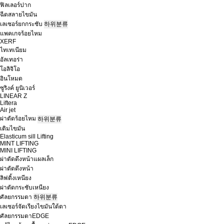
ฟิลเลอร์ปาก
ฉีดสลายไขมัน
เลเซอร์ยกกระชับ
하위분류
แพคเกจร้อยไหม
XERF
ไทเทเนียม
อัลเทอร่า
โอลิจิโอ
อินโหมด
ซูริงค์ ยูนิเวอร์
LINEAR Z
Liftera
Air jet
ผ่าตัดร้อยไหม
하위분류
เติมไขมัน
Elasticum sill Lifting
MINT LIFTING
MINI LIFTING
ผ่าตัดดึงหน้าแผลเล็ก
ผ่าตัดดึงหน้า
ลิฟติ้งเหนียง
ผ่าตัดกระชับเหนียง
ศัลยกรรมตา
하위분류
เลเซอร์จัดเรียงไขมันใต้ตา
ศัลยกรรมตาEDGE