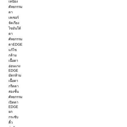
เหนียง
ศัลยกรรม
ตา
เลเซอร์
จัดเรียง
ไขมันใต้
ตา
ศัลยกรรม
ตาEDGE
แก้ไข
กล้าม
เนื้อตา
อ่อนแรง
EDGE
มัดกล้าม
เนื้อตา
กรีดตา
สองชั้น
ศัลยกรรม
เปิดตา
EDGE
ยก
กระชับ
คิ้ว