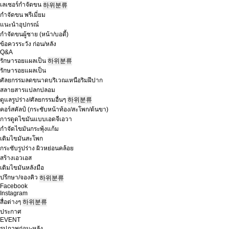
เลเซอร์กำจัดขน
하위분류
กำจัดขน พรีเมี่ยม
แนะนำอุปกรณ์
กำจัดขนผู้ชาย (หน้า/บอดี้)
ข้อควรระวัง ก่อน/หลัง
Q&A
รักษารอยแผลเป็น
하위분류
รักษารอยแผลเป็น
ศัลยกรรมลดขนาดบริเวณเหนือริมฝีปาก
สลายสารแปลกปลอม
ดูแลรูปร่าง/ศัลยกรรมอื่นๆ
하위분류
คอร์สคัลป์ (กระชับหน้าท้อง/สะโพก/ต้นขา)
การดูดไขมันแบบเอดจีเอวา
กำจัดไขมันกระพุ้งแก้ม
เติมไขมันสะโพก
กระชับรูปร่าง ผิวหย่อนคล้อย
สร้างเอวเอส
เติมไขมันหลังมือ
ปรึกษา/จองคิว
하위분류
Facebook
Instagram
สื่อต่างๆ
하위분류
ประกาศ
EVENT
รูปภาพก่อน-หลัง