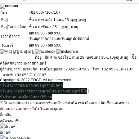
+82 053-710-7107
โทร
ที่อยู่
ชั้น 4 ดงซองโร 1 ถนน 28 ,จุงกู ,แทกู
ที่อยูู่่โดยละเอียด
ชั้น 4 บงซันดง 35-1 ,จุงกู , แทกู
am 09:30 - pm 9:00
เวลาทำการ
วันหยุดราชการ และวันหยุดนักขัตฤกษ์
am 09:30 - pm 5:00
วันเสาร์
ที่อยู่ : ชั้น 4 ดงซองโร 1 ถนน 28 (บงซันดง 35-1 ) ,จุงกู ,แทกู ชื่ิอ :
คลีนิคศัลยกรรมพลาสติกเอดจี
ผู้อำนวยการ : ชเวดงซิกㅤ เลขใบอนุญาต : 202-65-07909ㅤ โทร : +82 053-710-7107
ㅤ แฟกซ์ :+82 053-710-8107
Copyright © 2022 EDGE, All right reserved
|
นโยบายการประมวลผลข้อมูลส่วนบุคคล
|
นโยบายกาบริหารจัดการอุปกรณ์ประมวลผลข้อมูลวีดีโอ
ข้อกำหนดและเงื่อนไขการใช้งาน
※ โปรดระมัดระวัง ภาวะแทรกซ้อนหลังการผ่าตัด เช่น เลือดออก ติดเชื้อ และอาการ
อักเสบ อาจแตกต่างกันไปในแต่ละบุคคล
ล็อคอิน
สมัครสมาชิก
อีเวนท์