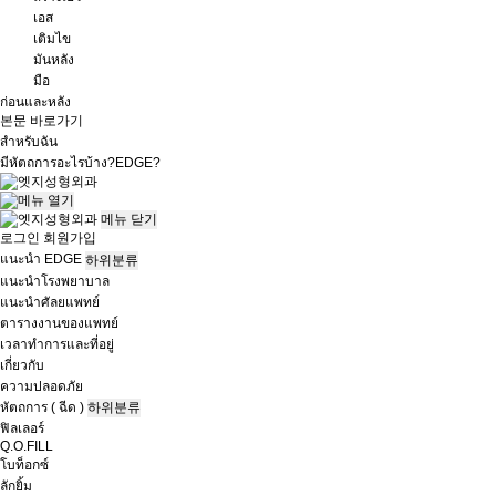
เอส
เติมไข
มันหลัง
มือ
ก่อนและหลัง
본문 바로가기
สำหรับฉัน
มีหัตถการอะไรบ้าง?
EDGE?
메뉴
닫기
로그인
회원가입
แนะนำ EDGE
하위분류
แนะนำโรงพยาบาล
แนะนำศัลยแพทย์
ตารางงานของแพทย์
เวลาทำการและที่อยู่
เกี่ยวกับ
ความปลอดภัย
หัตถการ ( ฉีด )
하위분류
ฟิลเลอร์
Q.O.FILL
โบท็อกซ์
ลักยิ้ม