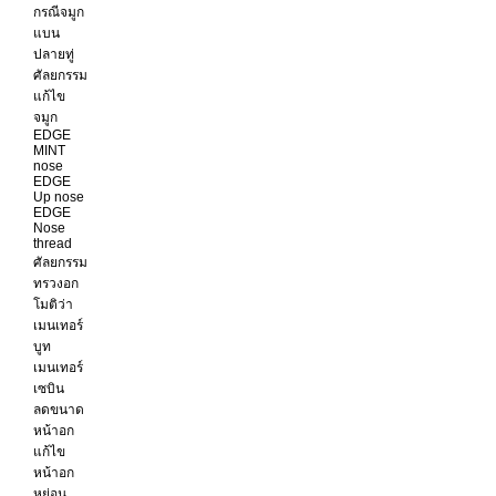
กรณีจมูก
แบน
ปลายทู่
ศัลยกรรม
แก้ไข
จมูก
EDGE
MINT
nose
EDGE
Up nose
EDGE
Nose
thread
ศัลยกรรม
ทรวงอก
โมติว่า
เมนเทอร์
บูท
เมนเทอร์
เซบิน
ลดขนาด
หน้าอก
แก้ไข
หน้าอก
หย่อน