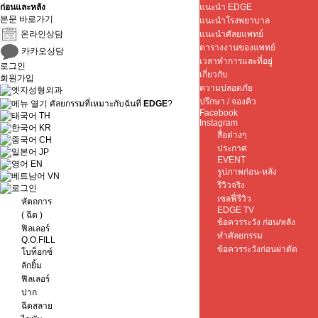
ก่อนและหลัง
แนะนำ EDGE
본문 바로가기
แนะนำโรงพยาบาล
온라인상담
แนะนำศัลยแพทย์
ตารางงานของแพทย์
카카오상담
เวลาทำการและที่อยู่
로그인
เกี่ยวกับ
회원가입
ความปลอดภัย
ปรึกษา / จองคิว
ศัลยกรรมที่เหมาะกับฉันที่
EDGE
?
Facebook
TH
Instagram
KR
สื่อต่างๆ
CH
ประกาศ
JP
EVENT
EN
รูปภาพก่อน-หลัง
VN
รีวิวจริง
เซลฟี่รีวิว
หัตถการ
EDGE TV
( ฉีด )
ข้อควรระวัง ก่อน/หลัง
ฟิลเลอร์
ทำศัลยกรรม
Q.O.FILL
ข้อควรระวังก่อนผ่าตัด
โบท็อกซ์
ลักยิ้ม
ฟิลเลอร์
ปาก
ฉีดสลาย