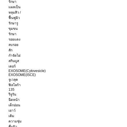
รักษา
แผลเป็น
หลุมสิว /
ฟื้นฟูผิว
รักษารู
ขุมขน
รักษา
รอยแดง
ลบรอย
สัก
กำจัดไฝ
สกินบูส
เตอร์
EXOSOME(Cytovesicle)
EXOSOME(ISCE)
จูเวลุค
ฟิลโลก้า
135
รีจูรัน
ฉีดหน้า
เด็กอ่อน
เยาว์
เติม
ความชุ่ม
ชื่นผิว