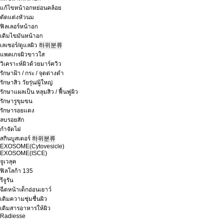
แก้ไขหน้าอกหย่อนคล้อย
ตัดแต่งหัวนม
ฟิลเลอร์หน้าอก
เติมไขมันหน้าอก
เลเซอร์/ดูแลผิว
하위분류
แพคเกจผิวขาวใส
วิเคราะห์ผิวด้วยมาร์ควิว
รักษาฝ้า / กระ / จุดด่างดำ
รักษาสิว วัยรุ่น/ผู้ใหญ่
รักษาแผลเป็น หลุมสิว / ฟื้นฟูผิว
รักษารูขุมขน
รักษารอยแดง
ลบรอยสัก
กำจัดไฝ
สกินบูสเตอร์
하위분류
EXOSOME(Cytovesicle)
EXOSOME(ISCE)
จูเวลุค
ฟิลโลก้า 135
รีจูรัน
ฉีดหน้าเด็กอ่อนเยาว์
เติมความชุ่มชื่นผิว
เติมสารอาหารให้ผิว
Radiesse