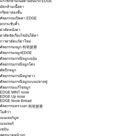
แก้ไขกล้ามเนื้อตาอ่อนแรง EDGE
มัดกล้ามเนื้อตา
กรีดตาสองชั้น
ศัลยกรรมเปิดตา EDGE
ยกกระชับคิ้ว
ผ่าตัดหนังตา
ผ่าตัดจัดเรียงไขมันใต้ตา
การผ่าตัดแก้ตาใหม่
ศัลยกรรมจมูก
하위분류
ศัลยกรรมจมูกEDGE
ศัลยกรรมกรณีจมูกงองุ้ม
ศัลยกรรมกรณีจมูกโด่ง
ตัดปีกจมูก
ศัลยกรรมกรณีจมูกยาว
ศัลยกรรมกรณีจมูกแบนปลายทู่
ศัลยกรรมแก้ไขจมูก
EDGE MINT nose
EDGE Up nose
EDGE Nose thread
ศัลยกรรมทรวงอก
하위분류
โมติว่า
เมนเทอร์บูท
เมนเทอร์
เซบิน
ลดขนาดหน้าอก