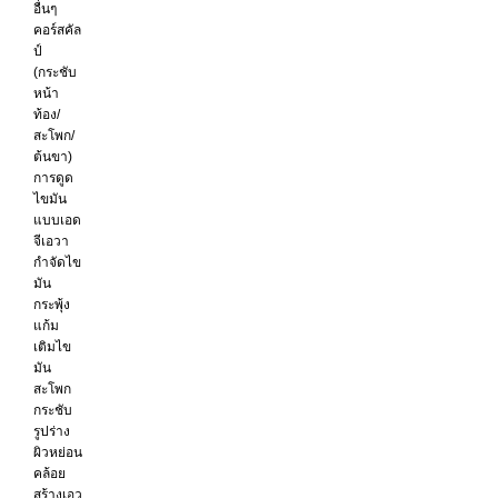
อื่นๆ
คอร์สคัล
ป์
(กระชับ
หน้า
ท้อง/
สะโพก/
ต้นขา)
การดูด
ไขมัน
แบบเอด
จีเอวา
กำจัดไข
มัน
กระพุ้ง
แก้ม
เติมไข
มัน
สะโพก
กระชับ
รูปร่าง
ผิวหย่อน
คล้อย
สร้างเอว