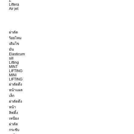
Z
Liftera
Air jet
ผ่าตัด
ร้อยไหม
เติมไข
มัน
Elasticum
sill
Lifting
MINT
LIFTING
MINI
LIFTING
ผ่าตัดดึง
หน้าแผล
เล็ก
ผ่าตัดดึง
หน้า
ลิฟติ้ง
เหนียง
ผ่าตัด
กระชับ