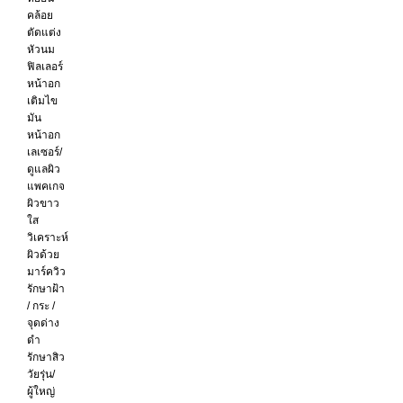
คล้อย
ตัดแต่ง
หัวนม
ฟิลเลอร์
หน้าอก
เติมไข
มัน
หน้าอก
เลเซอร์/
ดูแลผิว
แพคเกจ
ผิวขาว
ใส
วิเคราะห์
ผิวด้วย
มาร์ควิว
รักษาฝ้า
/ กระ /
จุดด่าง
ดำ
รักษาสิว
วัยรุ่น/
ผู้ใหญ่