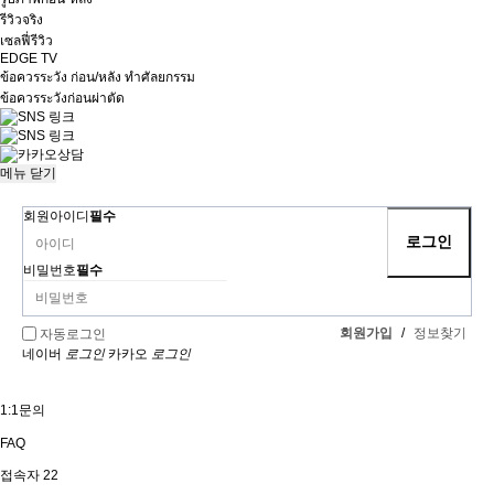
รีวิวจริง
เซลฟี่รีวิว
EDGE TV
ข้อควรระวัง ก่อน/หลัง ทำศัลยกรรม
ข้อควรระวังก่อนผ่าตัด
메뉴
닫기
회원아이디
필수
비밀번호
필수
회원가입
/
정보찾기
자동로그인
네이버
로그인
카카오
로그인
1:1문의
FAQ
접속자
22