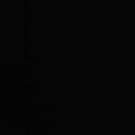
제
모
시
술
전
주
의
사
항
Q&A
엣지성형외과
본문 바로가기
나를 위한
엣지
있는 시술은?
메뉴
닫기
로그인
회원가입
EDGE소개
하위분류
병원소개