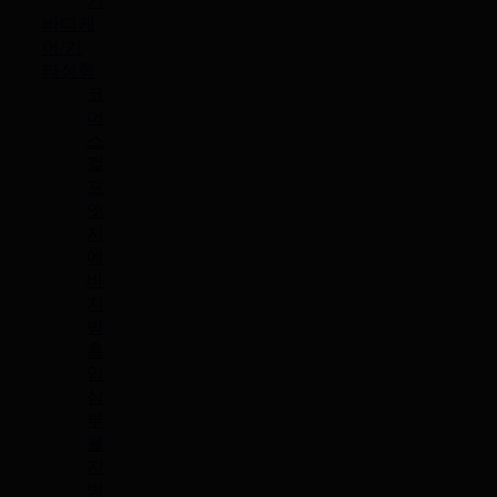
기
바디케
어/기
타성형
코
어
스
컬
프
엣
지
에
바
지
방
흡
입
심
부
볼
지
방