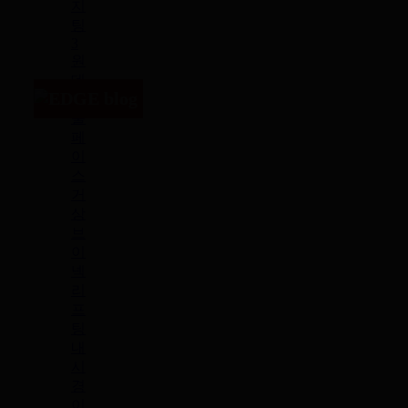
지
팅
3
원
데
이
풀
페
이
스
거
상
브
이
넥
리
프
팅
내
시
경
이