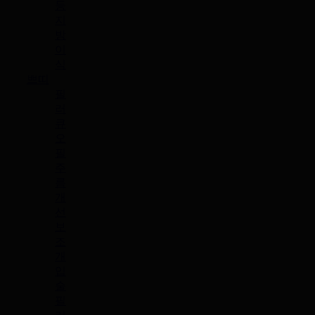
등
지
방
이
식
쁘띠
필
러
큐
오
필
주
름
개
선
보
조
개
입
술
필