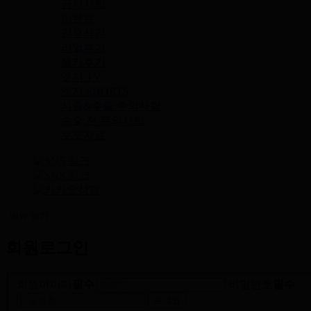
공지사항
이벤트
전후사진
리얼후기
셀카후기
엣지 TV
엣지 SHORTS
시술&수술 주의사항
수술 전 주의사항
보도자료
메뉴
닫기
회원로그인
회원아이디
필수
비밀번호
필수