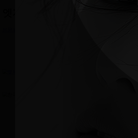
EDGE소개
엣지성형외과
병원소개
의료진소개
원장님 진료 일정
본문 바로가기
오시는 길
둘러보기
온라인상담
안전수술케어
카카오상담
상담/예약
로그인
온라인 상담
회원가입
온라인 예약
카카오톡 상담
커뮤니티
나를 위한
엣지
있는 시술은?
공지사항
이벤트
KR
전후사진
리얼후기
CH
셀카후기
EN
엣지 TV
JP
엣지
VN
SHORTS
TH
엣지