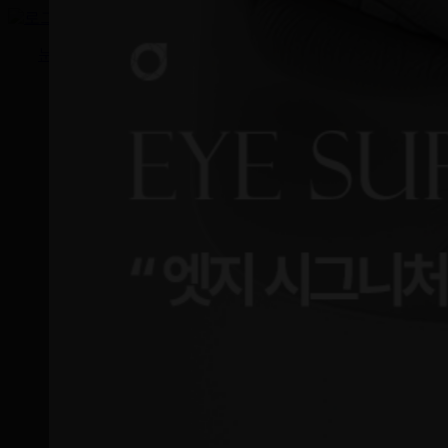
VLOG
시술&수술
눈성형
주의사항
레
수술 전 주
이
의사항
저
보도자료
눈
밑
지
방
재
배
치
엣
지
아
이
패
키
지
엣