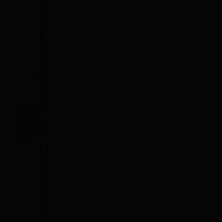
리
니
어
Z
리
프
팅
에
어
젯
피부레
이저/
스킨케
어
1:1
맞
춤
미
백
패
키
지