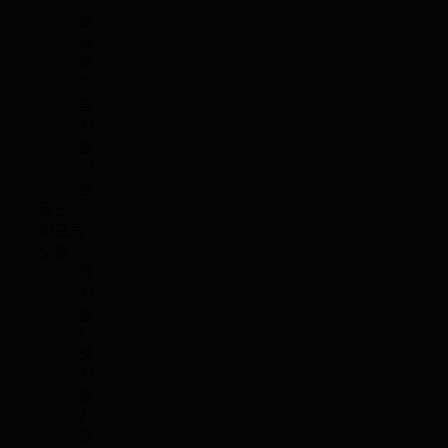
슴
필
러
가
슴
지
방
이
식
동안
리프팅
수술
엣
지
팅
1
엣
지
팅
2
엣