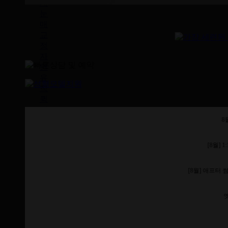
지
눈
매
교
정
자
연
유
착
퀵
매
몰
8
법
부
[8월] 
분
절
[8월] 애프터 
개/
절
개
엣
법
엣
지