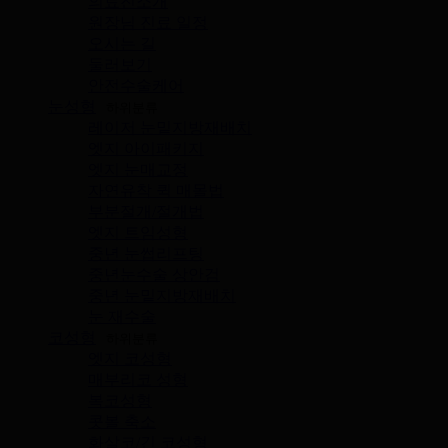
의료진소개
원장님 진료 일정
오시는 길
둘러보기
안전수술케어
눈성형
하위분류
레이저 눈밑지방재배치
엣지 아이패키지
엣지 눈매교정
자연유착 퀵 매몰법
부분절개/절개법
엣지 트임성형
중년 눈썹리프팅
중년눈수술 상안검
중년 눈밑지방재배치
눈 재수술
코성형
하위분류
엣지 코성형
매부리코 성형
복코성형
콧볼 축소
화살코/긴 코성형