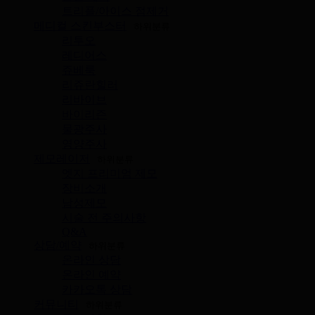
트리플/아이스 점제거
메디컬 스킨부스터
하위분류
리투오
레디어스
쥬베룩
리쥬란힐러
리바이브
바이리즌
물광주사
영양주사
제모레이저
하위분류
엣지 프리미엄 제모
장비소개
남성제모
시술 전 주의사항
Q&A
상담/예약
하위분류
온라인 상담
온라인 예약
카카오톡 상담
커뮤니티
하위분류