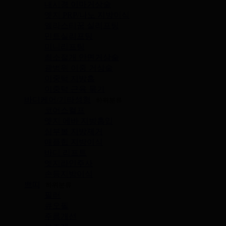
내시경 이마거상술
엣지 PRP/나노 지방이식
엘라스티꿈 실리프팅
민트실리프팅
미니리프팅
최소절개 안면거상술
광범위 이중 거상술
이중턱 지방흡
이중턱 근육 묶기
바디케어/기타성형
하위분류
코어스컬프
엣지 에바 지방흡입
심부볼 지방제거
애플힙 지방이식
바디 리프트
엣지라인주사
손등지방이식
쁘띠
하위분류
필러
큐오필
주름개선