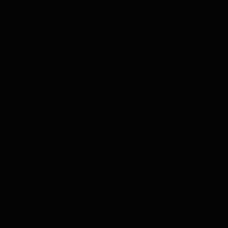
료
문
신
제
거
트
리
플/
아
이
스
점
제
거
메디컬
스킨부
스터
리
투
오
레
디