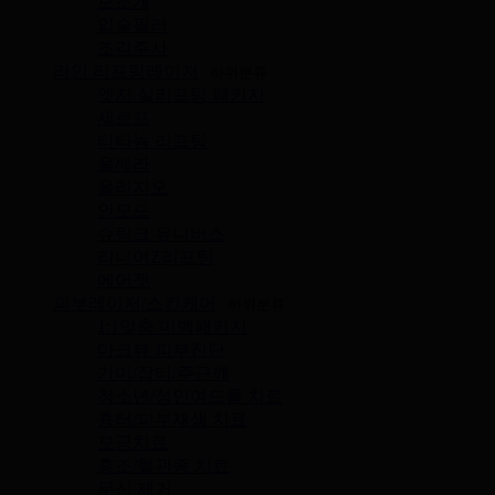
보조개
입술필러
조각주사
라인 리프팅레이저
하위분류
엣지 실리프팅 패키지
세르프
티타늄 리프팅
울쎄라
올리지오
인모드
슈링크 유니버스
리니어Z리프팅
에어젯
피부레이저/스킨케어
하위분류
1:1맞춤 미백패키지
마크뷰 피부진단
기미/잡티/주근깨
청소년/성인여드름 치료
흉터/피부재생 치료
모공치료
홍조/혈관종 치료
문신 제거