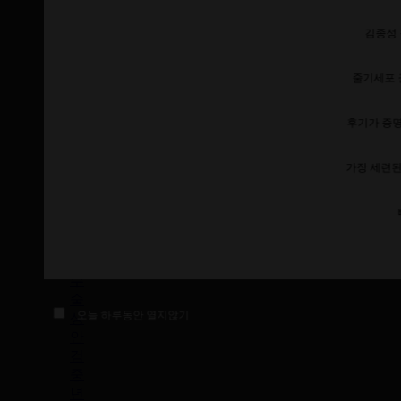
트
김종성
임
성
형
줄기세포 
중
년
후기가 증
눈
썹
리
가장 세련된
프
팅
중
년
눈
수
술
오늘 하루동안 열지않기
상
안
검
중
년