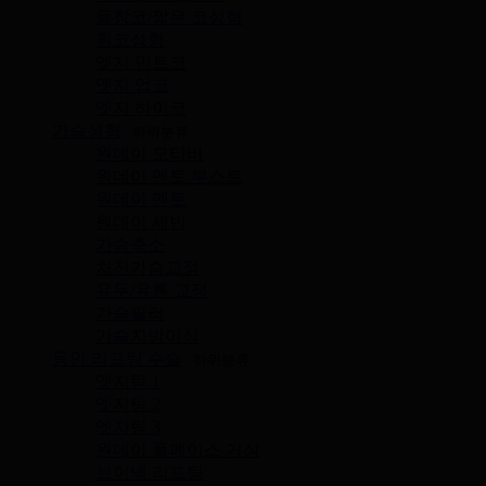
들창코/짧은 코성형
휜코성형
엣지 민트코
엣지 업코
엣지 하이코
가슴성형
하위분류
원데이 모티바
원데이 멘토 부스트
원데이 멘토
원데이 세빈
가슴축소
처진가슴교정
유두/유륜 교정
가슴필러
가슴지방이식
동안 리프팅 수술
하위분류
엣지팅 1
엣지팅 2
엣지팅 3
원데이 풀페이스 거상
브이넥 리프팅