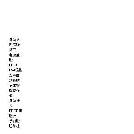
身体护
理/其他
整形
电波瘦
脂
EDGE
EVA吸脂
去除面
颊脂肪
苹果臀
脂肪移
植
身体提
拉
EDGE溶
脂针
手背脂
肪移植