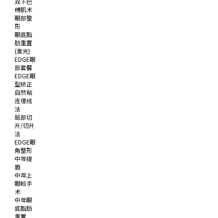
双下巴
缚肌术
眼部整
形
眼底脂
肪重置
(激光)
EDGE眼
部套餐
EDGE眼
型矫正
自然粘
连埋线
法
局部切
开/切开
法
EDGE眼
角整形
中年提
眉
中年上
眼睑手
术
中年眼
底脂肪
重置