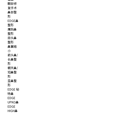
眼部修
复手术
鼻部整
形
EDGE鼻
整形
鹰钩鼻
整形
蒜头鼻
整形
鼻翼缩
小
箭头鼻/
长鼻整
形
朝天鼻/
短鼻整
形
歪鼻整
形
EDGE 秘
特鼻
EDGE
UPKO鼻
EDGE
HIGH鼻