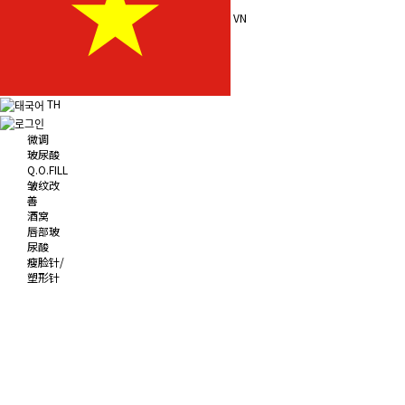
VN
TH
微调
玻尿酸
Q.O.FILL
皱纹改
善
酒窝
唇部玻
尿酸
瘦脸针/
塑形针