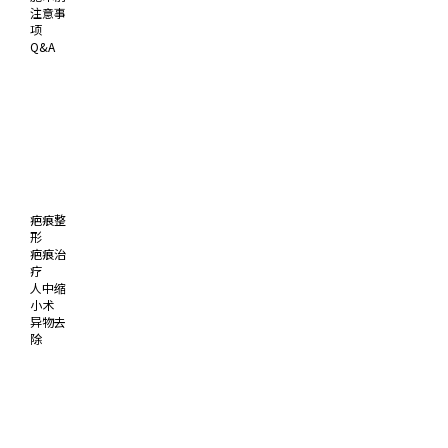
注意事
项
Q&A
疤痕整
形
疤痕治
疗
人中缩
小术
异物去
除