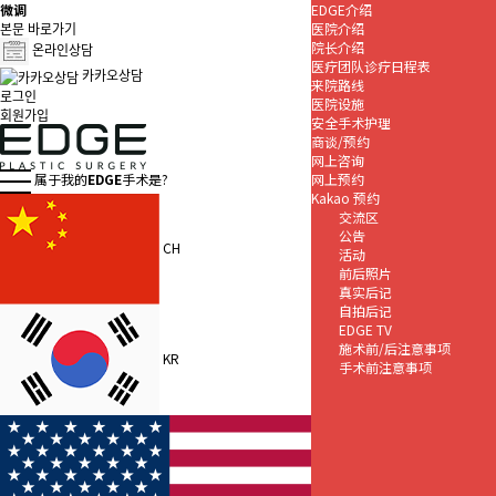
微调
EDGE介绍
본문 바로가기
医院介绍
院长介绍
온라인상담
医疗团队诊疗日程表
카카오상담
来院路线
로그인
医院设施
회원가입
安全手术护理
商谈/预约
网上咨询
网上预约
属于我的
EDGE
手术是?
Kakao 预约
交流区
公告
CH
活动
前后照片
真实后记
自拍后记
EDGE TV
施术前/后注意事项
KR
手术前注意事项