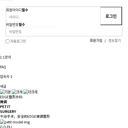
회원아이디
필수
비밀번호
필수
회원가입
/
정보찾기
자동로그인
1:1문의
FAQ
접속자
3
새글
EDGE整形外科
微调
PETIT
SURGERY
不动手术，安全的EDGE微调整形
Q.O.FILL