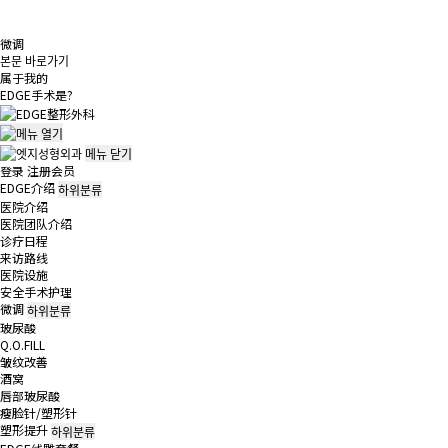
微调
본문 바로가기
属于我的
EDGE
手术是?
메뉴
닫기
登录
注册会员
EDGE介绍
하위분류
医院介绍
医院团队介绍
诊疗日程
来访路线
医院设施
安全手术护理
微调
하위분류
玻尿酸
Q.O.FILL
皱纹改善
酒窝
唇部玻尿酸
瘦脸针/塑形针
塑形提升
하위분류