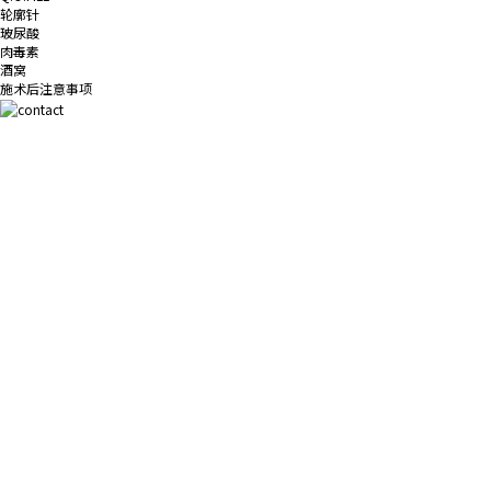
轮廓针
玻尿酸
肉毒素
酒窝
施术后注意事项