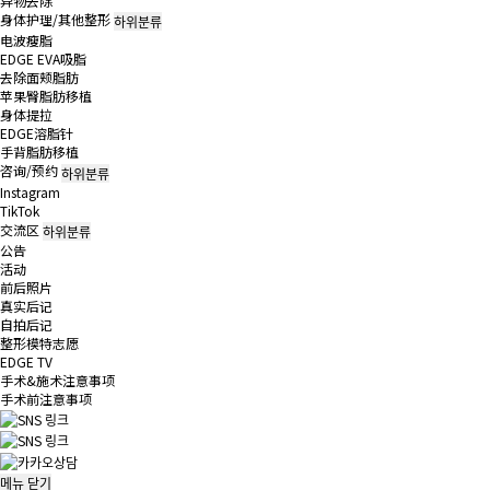
异物去除
身体护理/其他整形
하위분류
电波瘦脂
EDGE EVA吸脂
去除面颊脂肪
苹果臀脂肪移植
身体提拉
EDGE溶脂针
手背脂肪移植
咨询/预约
하위분류
Instagram
TikTok
交流区
하위분류
公告
活动
前后照片
真实后记
自拍后记
整形模特志愿
EDGE TV
手术&施术注意事项
手术前注意事项
메뉴
닫기