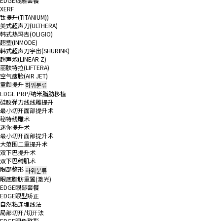
EDGE线雕套餐
XERF
钛提升(TITANIUM))
美式超声刀(ULTHERA)
韩式热玛吉(OLIGIO)
超塑(INMODE)
韩式超声刀宇宙(SHURINK)
超声炮(LINEAR Z)
丽肤特拉(LIFTERA)
空气瘦脸(AIR JET)
童颜提升
하위분류
EDGE PRP/纳米脂肪移植
硅胶弹力线线雕提升
最小切开面部提升术
秘特线雕术
迷你提升术
最小切开面部提升术
大范围二重提升术
双下巴提升术
双下巴缚肌术
眼部整形
하위분류
眼底脂肪重置(激光)
EDGE眼部套餐
EDGE眼型矫正
自然粘连埋线法
局部切开/切开法
EDGE眼角整形