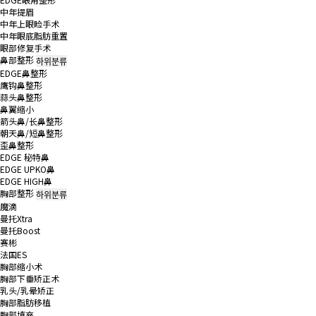
中年提眉
中年上眼睑手术
中年眼底脂肪重置
眼部修复手术
鼻部整形
하위분류
EDGE鼻整形
鹰钩鼻整形
蒜头鼻整形
鼻翼缩小
箭头鼻/长鼻整形
朝天鼻/短鼻整形
歪鼻整形
EDGE 秘特鼻
EDGE UPKO鼻
EDGE HIGH鼻
胸部整形
하위분류
魔滴
曼托Xtra
曼托Boost
赛彬
法国ES
胸部缩小术
胸部下垂矫正术
乳头/乳晕矫正
胸部脂肪移植
胸部填充