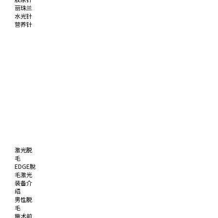
丽珠兰
水光针
营养针
激光脱
毛
EDGE脫
毛激光
装备介
绍
男性脱
毛
施术前