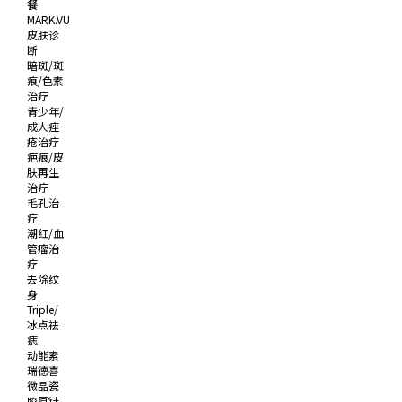
餐
MARK.VU
皮肤诊
断
暗斑/斑
痕/色素
治疗
青少年/
成人痤
疮治疗
疤痕/皮
肤再生
治疗
毛孔治
疗
潮红/血
管瘤治
疗
去除纹
身
Triple/
冰点祛
痣
动能素
瑞德喜
微晶瓷
胶原针