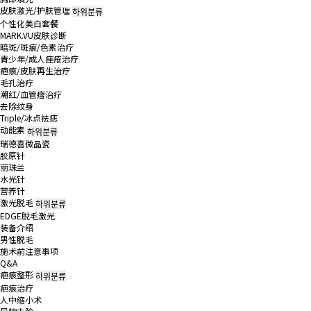
皮肤激光/护肤管理
하위분류
个性化美白套餐
MARK.VU皮肤诊断
暗斑/斑痕/色素治疗
青少年/成人痤疮治疗
疤痕/皮肤再生治疗
毛孔治疗
潮红/血管瘤治疗
去除纹身
Triple/冰点祛痣
动能素
하위분류
瑞德喜微晶瓷
胶原针
丽珠兰
水光针
营养针
激光脱毛
하위분류
EDGE脫毛激光
装备介绍
男性脱毛
施术前注意事项
Q&A
疤痕整形
하위분류
疤痕治疗
人中缩小术