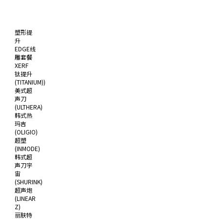
塑形提
升
EDGE线
雕套餐
XERF
钛提升
(TITANIUM))
美式超
声刀
(ULTHERA)
韩式热
玛吉
(OLIGIO)
超塑
(INMODE)
韩式超
声刀宇
宙
(SHURINK)
超声炮
(LINEAR
Z)
丽肤特