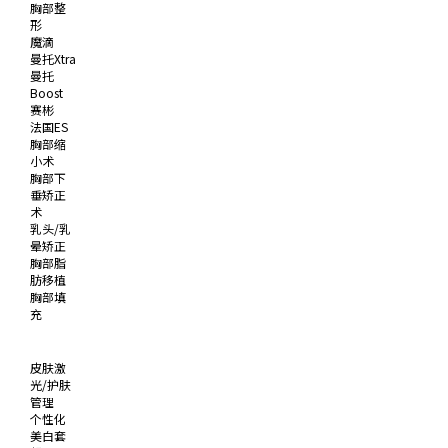
胸部整
形
魔滴
曼托Xtra
曼托
Boost
赛彬
法国ES
胸部缩
小术
胸部下
垂矫正
术
乳头/乳
晕矫正
胸部脂
肪移植
胸部填
充
皮肤激
光/护肤
管理
个性化
美白套