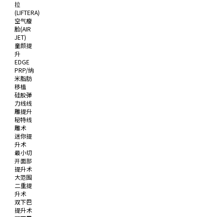
拉
(LIFTERA)
空气瘦
脸(AIR
JET)
童颜提
升
EDGE
PRP/纳
米脂肪
移植
硅胶弹
力线线
雕提升
秘特线
雕术
迷你提
升术
最小切
开面部
提升术
大范围
二重提
升术
双下巴
提升术