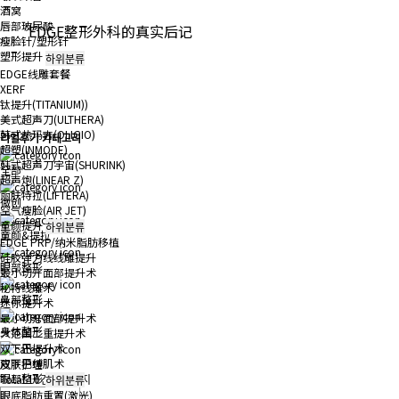
酒窝
唇部玻尿酸
EDGE整形外科的真实后记
瘦脸针/塑形针
塑形提升
하위분류
EDGE线雕套餐
XERF
钛提升(TITANIUM))
美式超声刀(ULTHERA)
韩式热玛吉(OLIGIO)
리얼후기 카테고리
超塑(INMODE)
韩式超声刀宇宙(SHURINK)
全部
超声炮(LINEAR Z)
丽肤特拉(LIFTERA)
微创
空气瘦脸(AIR JET)
童颜提升
하위분류
童颜&提拉
EDGE PRP/纳米脂肪移植
硅胶弹力线线雕提升
眼部整形
最小切开面部提升术
秘特线雕术
鼻部整形
迷你提升术
最小切开面部提升术
身体整形
大范围二重提升术
双下巴提升术
双下巴缚肌术
皮肤护理
眼部整形
Total 10건
1 페이지
하위분류
眼底脂肪重置(激光)