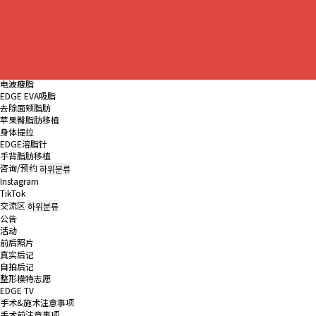
Q&A
疤痕整形
하위분류
疤痕治疗
人中缩小术
异物去除
身体护理/其他整形
하위분류
电波瘦脂
EDGE EVA吸脂
去除面颊脂肪
苹果臀脂肪移植
身体提拉
EDGE溶脂针
手背脂肪移植
咨询/预约
하위분류
Instagram
TikTok
交流区
하위분류
公告
活动
前后照片
真实后记
自拍后记
整形模特志愿
EDGE TV
手术&施术注意事项
手术前注意事项