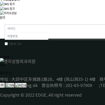
닫기
자동로그인
1:1문의
FAQ
접속자
10
地址 : 大邱中区东城路1路28，4楼 (凤山洞35-1) 4楼
商
새글
代表 : Choi Dong sik 营业执照号 : 202-65-07909
ㅤ
;T
Copyright © 2022 EDGE, All right reserved