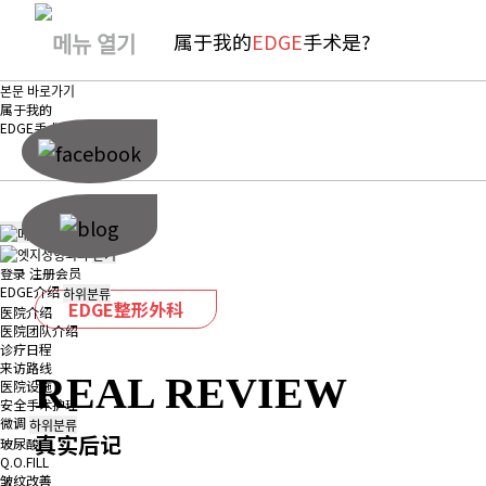
属于我的
EDGE
手术是?
본문 바로가기
属于我的
EDGE
手术是?
닫기
登录
注册会员
EDGE介绍
하위분류
EDGE整形外科
医院介绍
医院团队介绍
诊疗日程
来访路线
REAL REVIEW
医院设施
安全手术护理
微调
하위분류
真实后记
玻尿酸
Q.O.FILL
皱纹改善