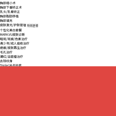
胸部缩小术
胸部下垂矫正术
乳头/乳晕矫正
胸部脂肪移植
胸部填充
皮肤激光/护肤管理
하위분류
个性化美白套餐
MARK.VU皮肤诊断
暗斑/斑痕/色素治疗
青少年/成人痤疮治疗
疤痕/皮肤再生治疗
毛孔治疗
潮红/血管瘤治疗
去除纹身
Triple/冰点祛痣
动能素
하위분류
瑞德喜微晶瓷
胶原针
丽珠兰
水光针
营养针
激光脱毛
하위분류
EDGE脫毛激光
装备介绍
男性脱毛
施术前注意事项