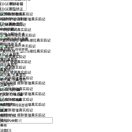
RSS
EDGE眼部套餐
EDGE眼型矫正
自然粘连埋线法
#皮肤护理
皮肤管理真实后记
局部切开/切开法
EDGE眼角整形
中年提眉
#微创
微调真实后记
中年上眼睑手术
中年眼底脂肪重置
#童颜&提拉
童颜&提拉真实后记
眼部修复手术
鼻部整形
하위분류
#童颜&提拉
童颜&提拉真实后记
EDGE鼻整形
鹰钩鼻整形
#微创
微调真实后记
蒜头鼻整形
鼻翼缩小
#微创
微调真实后记
箭头鼻/长鼻整形
朝天鼻/短鼻整形
#皮肤护理
皮肤管理真实后记
歪鼻整形
EDGE 秘特鼻
#皮肤护理
皮肤管理真实后记
EDGE UPKO鼻
EDGE HIGH鼻
#皮肤护理
皮肤管理真实后记
胸部整形
하위분류
魔滴
#皮肤护理
皮肤管理真实后记
曼托Xtra
曼托Boost
赛彬
法国ES