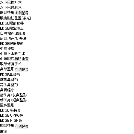
双下巴提升术
双下巴缚肌术
眼部整形
하위분류
眼底脂肪重置(激光)
EDGE眼部套餐
EDGE眼型矫正
自然粘连埋线法
局部切开/切开法
EDGE眼角整形
中年提眉
中年上眼睑手术
中年眼底脂肪重置
眼部修复手术
鼻部整形
하위분류
EDGE鼻整形
鹰钩鼻整形
蒜头鼻整形
鼻翼缩小
箭头鼻/长鼻整形
朝天鼻/短鼻整形
歪鼻整形
EDGE 秘特鼻
EDGE UPKO鼻
EDGE HIGH鼻
胸部整形
하위분류
魔滴