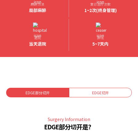
麻醉方法
复诊治疗次数
局部麻醉
1~2次(终身管理)
退院
拆线
当天退院
5~7天内
EDGE部分切开
EDGE切开
Surgery Information
EDGE部分切开是？