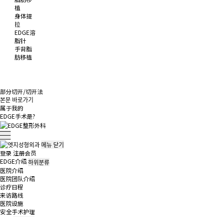
植
身体提
拉
EDGE溶
脂针
手背脂
肪移植
部分切开/切开法
본문 바로가기
属于我的
EDGE
手术是?
메뉴
닫기
登录
注册会员
EDGE介绍
하위분류
医院介绍
医院团队介绍
诊疗日程
来访路线
医院设施
安全手术护理