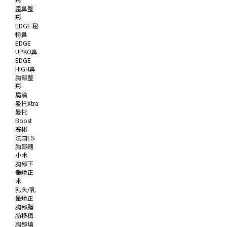
歪鼻整
形
EDGE 秘
特鼻
EDGE
UPKO鼻
EDGE
HIGH鼻
胸部整
形
魔滴
曼托Xtra
曼托
Boost
赛彬
法国ES
胸部缩
小术
胸部下
垂矫正
术
乳头/乳
晕矫正
胸部脂
肪移植
胸部填