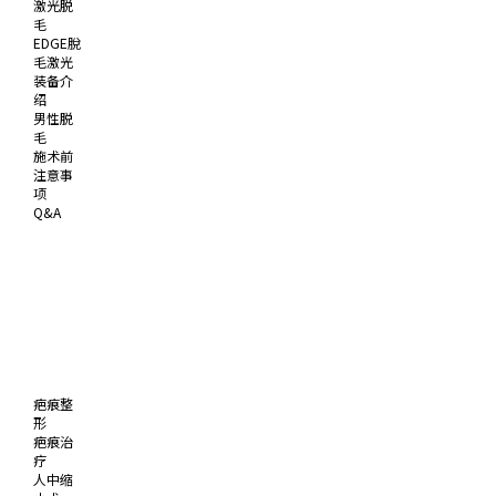
激光脱
毛
EDGE脫
毛激光
装备介
绍
男性脱
毛
施术前
注意事
项
Q&A
疤痕整
形
疤痕治
疗
人中缩