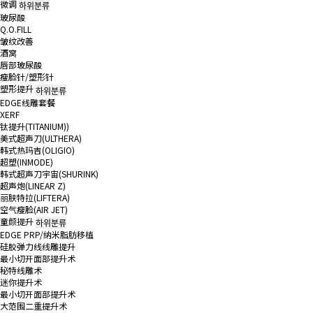
微调
하위분류
玻尿酸
Q.O.FILL
皱纹改善
酒窝
唇部玻尿酸
瘦脸针/塑形针
塑形提升
하위분류
EDGE线雕套餐
XERF
钛提升(TITANIUM))
美式超声刀(ULTHERA)
韩式热玛吉(OLIGIO)
超塑(INMODE)
韩式超声刀宇宙(SHURINK)
超声炮(LINEAR Z)
丽肤特拉(LIFTERA)
空气瘦脸(AIR JET)
童颜提升
하위분류
EDGE PRP/纳米脂肪移植
硅胶弹力线线雕提升
最小切开面部提升术
秘特线雕术
迷你提升术
最小切开面部提升术
大范围二重提升术