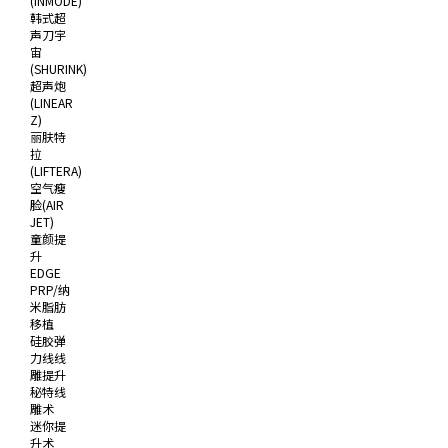
(INMODE)
韩式超
声刀宇
宙
(SHURINK)
超声炮
(LINEAR
Z)
丽肤特
拉
(LIFTERA)
空气瘦
脸(AIR
JET)
童颜提
升
EDGE
PRP/纳
米脂肪
移植
硅胶弹
力线线
雕提升
秘特线
雕术
迷你提
升术