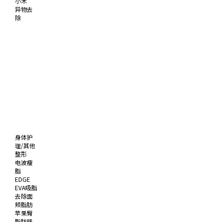
小术
异物去
除
身体护
理/其他
整形
电波瘦
脂
EDGE
EVA吸脂
去除面
颊脂肪
苹果臀
脂肪移