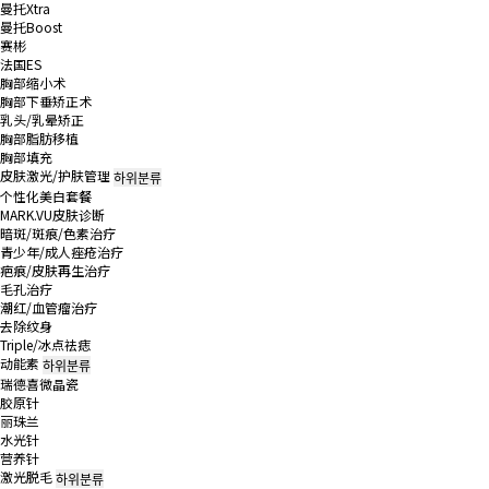
曼托Xtra
曼托Boost
赛彬
法国ES
胸部缩小术
胸部下垂矫正术
乳头/乳晕矫正
胸部脂肪移植
胸部填充
皮肤激光/护肤管理
하위분류
个性化美白套餐
MARK.VU皮肤诊断
暗斑/斑痕/色素治疗
青少年/成人痤疮治疗
疤痕/皮肤再生治疗
毛孔治疗
潮红/血管瘤治疗
去除纹身
Triple/冰点祛痣
动能素
하위분류
瑞德喜微晶瓷
胶原针
丽珠兰
水光针
营养针
激光脱毛
하위분류