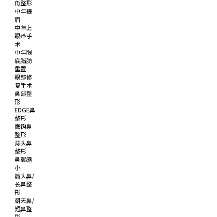
角整形
中年提
眉
中年上
眼睑手
术
中年眼
底脂肪
重置
眼部修
复手术
鼻部整
形
EDGE鼻
整形
鹰钩鼻
整形
蒜头鼻
整形
鼻翼缩
小
箭头鼻/
长鼻整
形
朝天鼻/
短鼻整
形