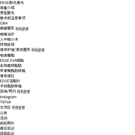
EDGE脫毛激光
装备介绍
男性脱毛
施术前注意事项
Q&A
疤痕整形
하위분류
疤痕治疗
人中缩小术
异物去除
身体护理/其他整形
하위분류
电波瘦脂
EDGE EVA吸脂
去除面颊脂肪
苹果臀脂肪移植
身体提拉
EDGE溶脂针
手背脂肪移植
咨询/预约
하위분류
Instagram
TikTok
交流区
하위분류
公告
活动
前后照片
真实后记
自拍后记