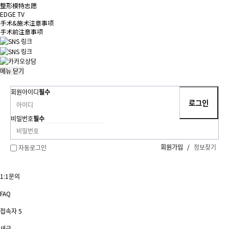
整形模特志愿
EDGE TV
手术&施术注意事项
手术前注意事项
메뉴
닫기
회원아이디
필수
비밀번호
필수
회원가입
/
정보찾기
자동로그인
1:1문의
FAQ
접속자
5
새글