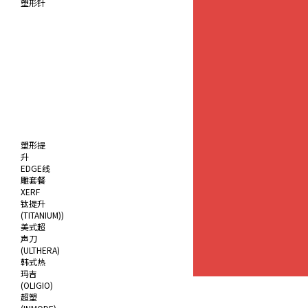
塑形针
塑形提
升
EDGE线
雕套餐
XERF
钛提升
(TITANIUM))
美式超
声刀
(ULTHERA)
韩式热
玛吉
(OLIGIO)
超塑