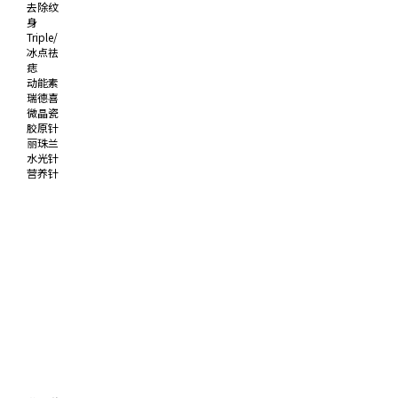
去除纹
身
Triple/
冰点祛
痣
动能素
瑞德喜
微晶瓷
胶原针
丽珠兰
水光针
营养针