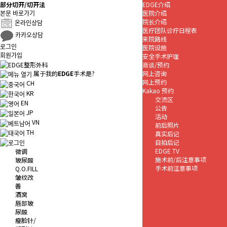
部分切开/切开法
EDGE介绍
본문 바로가기
医院介绍
院长介绍
온라인상담
医疗团队诊疗日程表
카카오상담
来院路线
로그인
医院设施
회원가입
安全手术护理
商谈/预约
网上咨询
属于我的
EDGE
手术是?
网上预约
CH
Kakao 预约
KR
交流区
EN
公告
JP
活动
VN
前后照片
TH
真实后记
自拍后记
EDGE TV
微调
施术前/后注意事项
玻尿酸
手术前注意事项
Q.O.FILL
皱纹改
善
酒窝
唇部玻
尿酸
瘦脸针/