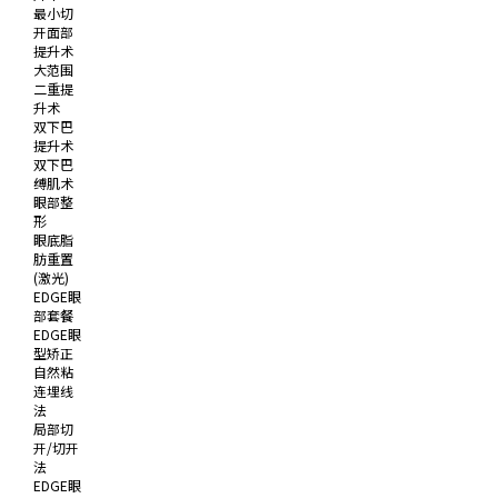
最小切
开面部
提升术
大范围
二重提
升术
双下巴
提升术
双下巴
缚肌术
眼部整
形
眼底脂
肪重置
(激光)
EDGE眼
部套餐
EDGE眼
型矫正
自然粘
连埋线
法
局部切
开/切开
法
EDGE眼