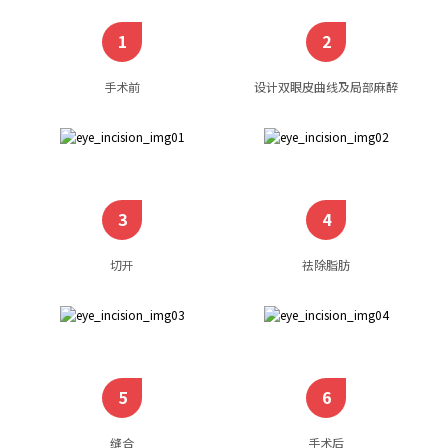
1
2
手术前
设计双眼皮曲线及局部麻醉
3
4
切开
祛除脂肪
5
6
缝合
手术后