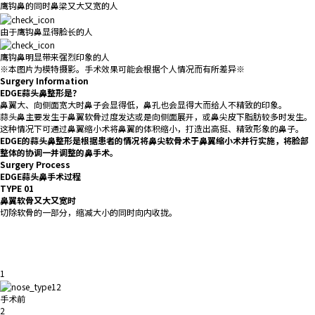
鹰钩鼻的同时鼻梁又大又宽的人
由于鹰钩鼻显得脸长的人
鹰钩鼻明显带来强烈印象的人
※本图片为模特摄影。手术效果可能会根据个人情况而有所差异※
Surgery Information
EDGE蒜头鼻整形是？
鼻翼大、向侧面宽大时鼻子会显得低，鼻孔也会显得大而给人不精致的印象。
蒜头鼻主要发生于鼻翼软骨过度发达或是向侧面展开，或鼻尖皮下脂肪较多时发生。
这种情况下可通过鼻翼缩小术将鼻翼的体积缩小，打造出高挺、精致形象的鼻子。
EDGE的蒜头鼻整形是根据患者的情况将鼻尖软骨术于鼻翼缩小术并行实施，将脸部
整体的协调一并调整的鼻手术。
Surgery Process
EDGE蒜头鼻手术过程
TYPE 01
鼻翼软骨又大又宽时
切除软骨的一部分，缩减大小的同时向内收拢。
1
手术前
2