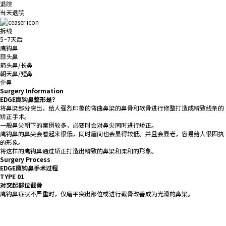
退院
当天退院
拆线
5~7天后
鹰钩鼻
蒜头鼻
箭头鼻/长鼻
朝天鼻/短鼻
歪鼻
Surgery Information
EDGE鹰钩鼻整形是？
将鼻梁部分突出，给人强烈印象的弯曲鼻梁的鼻骨和软骨进行修整打造成精致线条的
矫正手术。
一般鼻尖朝下的案例较多，必要时会对鼻尖同时进行矫正。
鹰钩鼻的鼻尖会看起来很低，同时眉间也会显得较低。并且会显老，容易给人很固执
的形象。
将这样的鹰钩鼻通过矫正打造出精致的鼻梁和柔和的形象。
Surgery Process
EDGE鹰钩鼻手术过程
TYPE 01
对突起部位截骨
鹰钩鼻症状不严重时，仅磨平突出部位或进行截骨改善成为光滑的鼻梁。