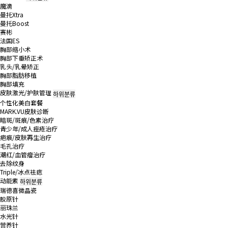
魔滴
曼托Xtra
曼托Boost
赛彬
法国ES
胸部缩小术
胸部下垂矫正术
乳头/乳晕矫正
胸部脂肪移植
胸部填充
皮肤激光/护肤管理
하위분류
个性化美白套餐
MARK.VU皮肤诊断
暗斑/斑痕/色素治疗
青少年/成人痤疮治疗
疤痕/皮肤再生治疗
毛孔治疗
潮红/血管瘤治疗
去除纹身
Triple/冰点祛痣
动能素
하위분류
瑞德喜微晶瓷
胶原针
丽珠兰
水光针
营养针