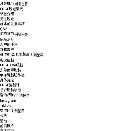
激光脱毛
하위분류
EDGE脫毛激光
装备介绍
男性脱毛
施术前注意事项
Q&A
疤痕整形
하위분류
疤痕治疗
人中缩小术
异物去除
身体护理/其他整形
하위분류
电波瘦脂
EDGE EVA吸脂
去除面颊脂肪
苹果臀脂肪移植
身体提拉
EDGE溶脂针
手背脂肪移植
咨询/预约
하위분류
Instagram
TikTok
交流区
하위분류
公告
活动
前后照片
真实后记