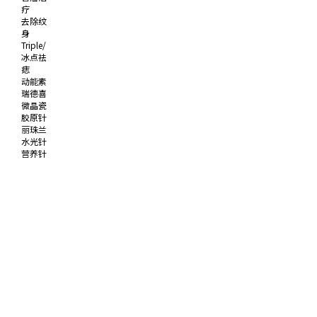
疗
去除纹
身
Triple/
冰点祛
痣
动能素
瑞德喜
微晶瓷
胶原针
丽珠兰
水光针
营养针