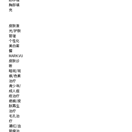
胸部填
充
皮肤激
光/护肤
管理
个性化
美白套
餐
MARK.VU
皮肤诊
断
暗斑/斑
痕/色素
治疗
青少年/
成人痤
疮治疗
疤痕/皮
肤再生
治疗
毛孔治
疗
潮红/血
管瘤治