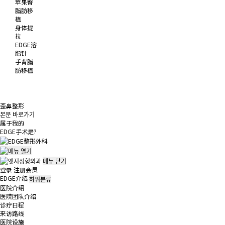
苹果臀
脂肪移
植
身体提
拉
EDGE溶
脂针
手背脂
肪移植
歪鼻整形
본문 바로가기
属于我的
EDGE
手术是?
메뉴
닫기
登录
注册会员
EDGE介绍
하위분류
医院介绍
医院团队介绍
诊疗日程
来访路线
医院设施