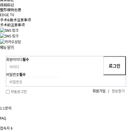
自拍后记
整形模特志愿
EDGE TV
手术&施术注意事项
手术前注意事项
메뉴
닫기
회원아이디
필수
비밀번호
필수
회원가입
/
정보찾기
자동로그인
1:1문의
FAQ
접속자
6