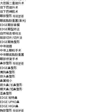
大范围二重提升术
双下巴提升术
双下巴缚肌术
眼部整形
하위분류
眼底脂肪重置(激光)
EDGE眼部套餐
EDGE眼型矫正
自然粘连埋线法
局部切开/切开法
EDGE眼角整形
中年提眉
中年上眼睑手术
中年眼底脂肪重置
眼部修复手术
鼻部整形
하위분류
EDGE鼻整形
鹰钩鼻整形
蒜头鼻整形
鼻翼缩小
箭头鼻/长鼻整形
朝天鼻/短鼻整形
歪鼻整形
EDGE 秘特鼻
EDGE UPKO鼻
EDGE HIGH鼻
胸部整形
하위분류