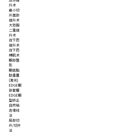
升术
最小切
开面部
提升术
大范围
二重提
升术
双下巴
提升术
双下巴
缚肌术
眼部整
形
眼底脂
肪重置
(激光)
EDGE眼
部套餐
EDGE眼
型矫正
自然粘
连埋线
法
局部切
开/切开
法