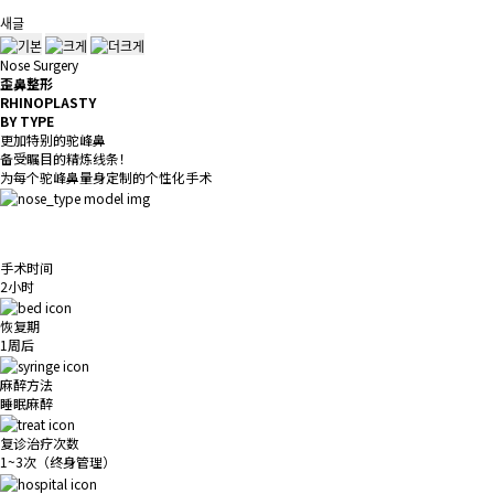
새글
Nose Surgery
歪鼻整形
RHINOPLASTY
BY TYPE
更加特别的驼峰鼻
备受瞩目的精炼线条！
为每个驼峰鼻量身定制的个性化手术
手术时间
2小时
恢复期
1周后
麻醉方法
睡眠麻醉
复诊治疗次数
1~3次（终身管理）