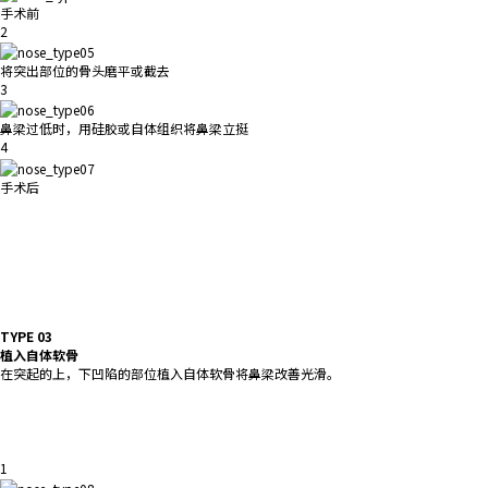
手术前
2
将突出部位的骨头磨平或截去
3
鼻梁过低时，用硅胶或自体组织将鼻梁立挺
4
手术后
TYPE 03
植入自体软骨
在突起的上，下凹陷的部位植入自体软骨将鼻梁改善光滑。
1