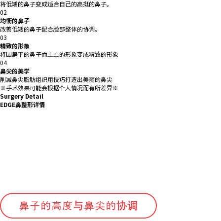
将低矮的鼻子变成适合自己的高挺的鼻子。
02
均衡的鼻子
改善低矮的鼻子配合脸部整体的协调。
03
精致的形象
将因扁平的鼻子而土土的形象变成精致的形象
04
鼻尖的美学
削减鼻尖脂肪组织用技巧打造出美丽的鼻尖
※手术效果可能会根据个人情况而有所差异※
Surgery Detail
EDGE鼻整形详情