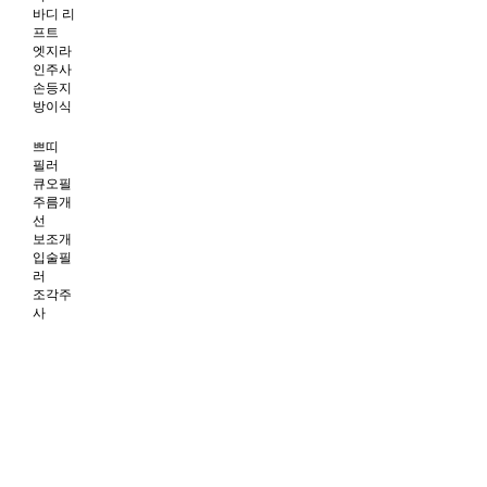
바디 리
프트
엣지라
인주사
손등지
방이식
쁘띠
필러
큐오필
주름개
선
보조개
입술필
러
조각주
사