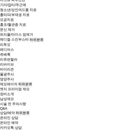
마크뷰 피부진단
기미/잡티/주근깨
청소년/성인여드름 치료
흉터/피부재생 치료
모공치료
홍조/혈관종 치료
문신 제거
트리플/아이스 점제거
메디컬 스킨부스터
하위분류
리투오
레디어스
쥬베룩
리쥬란힐러
리바이브
바이리즌
물광주사
영양주사
제모레이저
하위분류
엣지 프리미엄 제모
장비소개
남성제모
시술 전 주의사항
Q&A
상담/예약
하위분류
온라인 상담
온라인 예약
카카오톡 상담