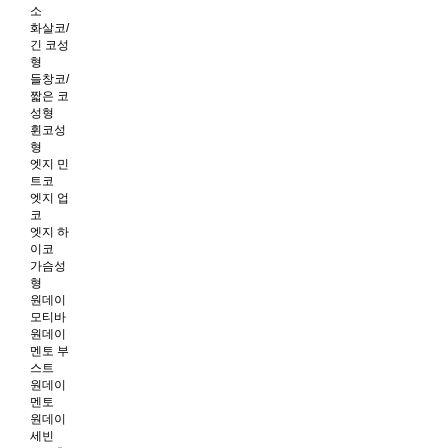
소
화살코/
긴 코성
형
들창코/
짧은 코
성형
휜코성
형
엣지 민
트코
엣지 업
코
엣지 하
이코
가슴성
형
원데이
모티바
원데이
멘토 부
스트
원데이
멘토
원데이
세빈