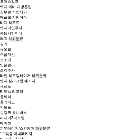
코어스컬프
엣지 에바 지방흡입
심부볼 지방제거
애플힙 지방이식
바디 리프트
엣지라인주사
손등지방이식
쁘띠
하위분류
필러
큐오필
주름개선
보조개
입술필러
조각주사
라인 리프팅레이저
하위분류
엣지 실리프팅 패키지
세르프
티타늄 리프팅
울쎄라
올리지오
인모드
슈링크 유니버스
리니어Z리프팅
에어젯
피부레이저/스킨케어
하위분류
1:1맞춤 미백패키지