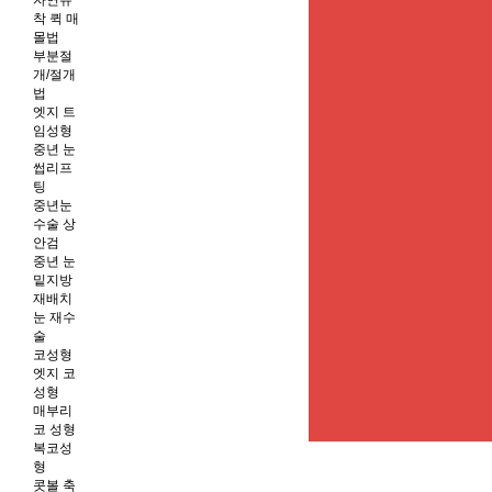
자연유
착 퀵 매
몰법
부분절
개/절개
법
엣지 트
임성형
중년 눈
썹리프
팅
중년눈
수술 상
안검
중년 눈
밑지방
재배치
눈 재수
술
코성형
엣지 코
성형
매부리
코 성형
복코성
형
콧볼 축