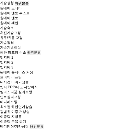
가슴성형
하위분류
원데이 모티바
원데이 멘토 부스트
원데이 멘토
원데이 세빈
가슴축소
처진가슴교정
유두/유륜 교정
가슴필러
가슴지방이식
동안 리프팅 수술
하위분류
엣지팅 1
엣지팅 2
엣지팅 3
원데이 풀페이스 거상
브이넥 리프팅
내시경 이마거상술
엣지 PRP/나노 지방이식
엘라스티꿈 실리프팅
민트실리프팅
미니리프팅
최소절개 안면거상술
광범위 이중 거상술
이중턱 지방흡
이중턱 근육 묶기
바디케어/기타성형
하위분류