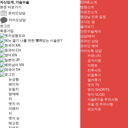
자신있게, 가슴수술
EDGE소개
본문 바로가기
병원소개
의료진소개
온라인상담
원장님 진료 일정
카카오상담
오시는 길
로그인
둘러보기
회원가입
안전수술케어
상담/예약
나를 위한
엣지
있는 시술은?
온라인 상담
KR
온라인 예약
CH
카카오톡 상담
EN
커뮤니티
JP
공지사항
VN
이벤트
TH
전후사진
리얼후기
눈성형
셀카후기
레이저
엣지 TV
눈밑지
엣지 SHORTS
방재배
엣지 VLOG
치
시술&수술 주의사항
엣지 아
수술 전 주의사항
이패키
보도자료
지
엣지 눈
매교정