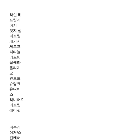
라인 리
프팅레
이저
엣지 실
리프팅
패키지
세르프
티타늄
리프팅
울쎄라
올리지
오
인모드
슈링크
유니버
스
리니어Z
리프팅
에어젯
피부레
이저/스
킨케어