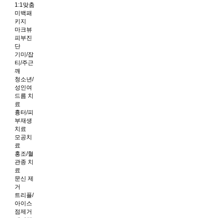
1:1맞춤
미백패
키지
마크뷰
피부진
단
기미/잡
티/주근
깨
청소년/
성인여
드름 치
료
흉터/피
부재생
치료
모공치
료
홍조/혈
관종 치
료
문신 제
거
트리플/
아이스
점제거