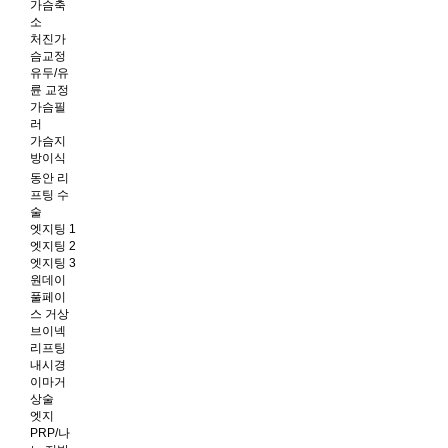
가슴축
소
처진가
슴교정
유두/유
륜 교정
가슴필
러
가슴지
방이식
동안 리
프팅 수
술
엣지팅 1
엣지팅 2
엣지팅 3
원데이
풀페이
스 거상
브이넥
리프팅
내시경
이마거
상술
엣지
PRP/나