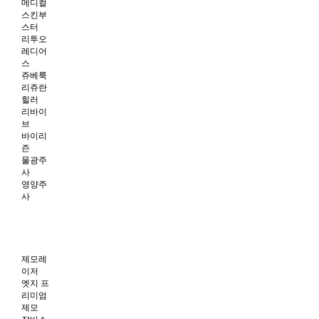
메디컬
스킨부
스터
리투오
레디어
스
쥬베룩
리쥬란
힐러
리바이
브
바이리
즌
물광주
사
영양주
사
제모레
이저
엣지 프
리미엄
제모