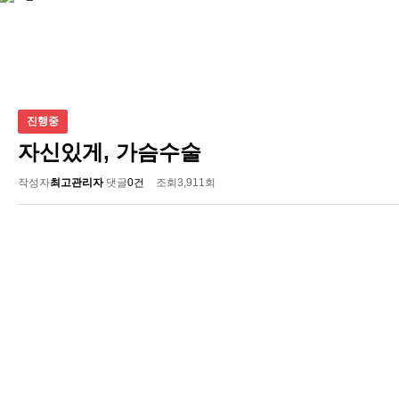
진행중
자신있게, 가슴수술
작성자
최고관리자
댓글
0건
조회
3,911회