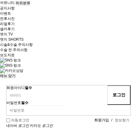
커뮤니티
하위분류
공지사항
이벤트
전후사진
리얼후기
셀카후기
엣지 TV
엣지 SHORTS
시술&수술 주의사항
수술 전 주의사항
보도자료
메뉴
닫기
회원아이디
필수
비밀번호
필수
회원가입
/
정보찾기
자동로그인
네이버
로그인
카카오
로그인