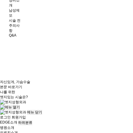
장비소
개
남성제
모
시술 전
주의사
항
Q&A
자신있게, 가슴수술
본문 바로가기
나를 위한
엣지
있는 시술은?
메뉴
닫기
로그인
회원가입
EDGE소개
하위분류
병원소개
의료진소개