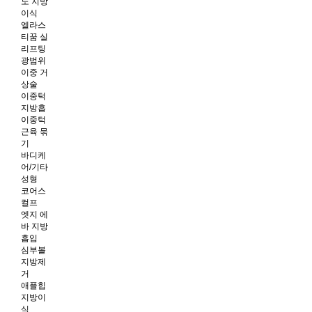
노 지방
이식
엘라스
티꿈 실
리프팅
광범위
이중 거
상술
이중턱
지방흡
이중턱
근육 묶
기
바디케
어/기타
성형
코어스
컬프
엣지 에
바 지방
흡입
심부볼
지방제
거
애플힙
지방이
식