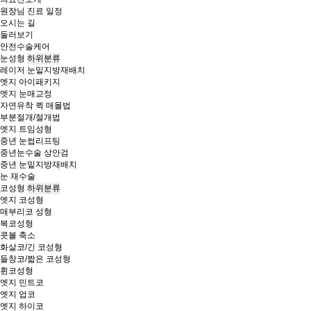
원장님 진료 일정
오시는 길
둘러보기
안전수술케어
눈성형
하위분류
레이저 눈밑지방재배치
엣지 아이패키지
엣지 눈매교정
자연유착 퀵 매몰법
부분절개/절개법
엣지 트임성형
중년 눈썹리프팅
중년눈수술 상안검
중년 눈밑지방재배치
눈 재수술
코성형
하위분류
엣지 코성형
매부리코 성형
복코성형
콧볼 축소
화살코/긴 코성형
들창코/짧은 코성형
휜코성형
엣지 민트코
엣지 업코
엣지 하이코