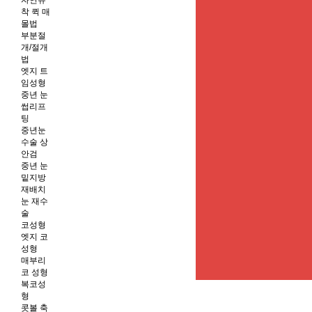
자연유
착 퀵 매
몰법
부분절
개/절개
법
엣지 트
임성형
중년 눈
썹리프
팅
중년눈
수술 상
안검
중년 눈
밑지방
재배치
눈 재수
술
코성형
엣지 코
성형
매부리
코 성형
복코성
형
콧볼 축