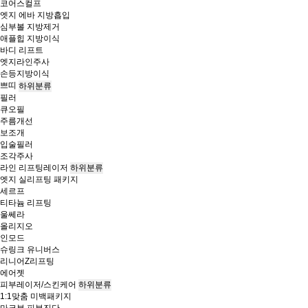
코어스컬프
엣지 에바 지방흡입
심부볼 지방제거
애플힙 지방이식
바디 리프트
엣지라인주사
손등지방이식
쁘띠
하위분류
필러
큐오필
주름개선
보조개
입술필러
조각주사
라인 리프팅레이저
하위분류
엣지 실리프팅 패키지
세르프
티타늄 리프팅
울쎄라
올리지오
인모드
슈링크 유니버스
리니어Z리프팅
에어젯
피부레이저/스킨케어
하위분류
1:1맞춤 미백패키지