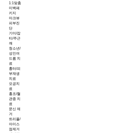
1:1맞춤
미백패
키지
마크뷰
피부진
단
기미/잡
티/주근
깨
청소년/
성인여
드름 치
료
흉터/피
부재생
치료
모공치
료
홍조/혈
관종 치
료
문신 제
거
트리플/
아이스
점제거