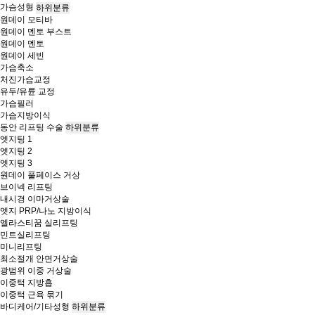
가슴성형
하위분류
원데이 모티바
원데이 멘토 부스트
원데이 멘토
원데이 세빈
가슴축소
처진가슴교정
유두/유륜 교정
가슴필러
가슴지방이식
동안 리프팅 수술
하위분류
엣지팅 1
엣지팅 2
엣지팅 3
원데이 풀페이스 거상
브이넥 리프팅
내시경 이마거상술
엣지 PRP/나노 지방이식
엘라스티꿈 실리프팅
민트실리프팅
미니리프팅
최소절개 안면거상술
광범위 이중 거상술
이중턱 지방흡
이중턱 근육 묶기
바디케어/기타성형
하위분류