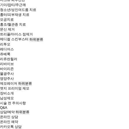
마크뷰 피부진단
기미/잡티/주근깨
청소년/성인여드름 치료
흉터/피부재생 치료
모공치료
홍조/혈관종 치료
문신 제거
트리플/아이스 점제거
메디컬 스킨부스터
하위분류
리투오
레디어스
쥬베룩
리쥬란힐러
리바이브
바이리즌
물광주사
영양주사
제모레이저
하위분류
엣지 프리미엄 제모
장비소개
남성제모
시술 전 주의사항
Q&A
상담/예약
하위분류
온라인 상담
온라인 예약
카카오톡 상담