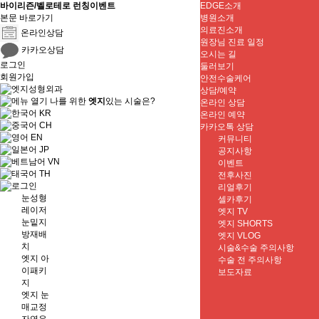
바이리즌/벨로테로 런칭이벤트
EDGE소개
본문 바로가기
병원소개
의료진소개
온라인상담
원장님 진료 일정
카카오상담
오시는 길
로그인
둘러보기
회원가입
안전수술케어
상담/예약
나를 위한
엣지
있는 시술은?
온라인 상담
KR
온라인 예약
CH
카카오톡 상담
EN
커뮤니티
JP
공지사항
VN
이벤트
TH
전후사진
리얼후기
눈성형
셀카후기
레이저
엣지 TV
눈밑지
엣지 SHORTS
방재배
엣지 VLOG
치
시술&수술 주의사항
엣지 아
수술 전 주의사항
이패키
보도자료
지
엣지 눈
매교정