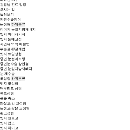
원장님 진료 일정
오시는 길
둘러보기
안전수술케어
눈성형
하위분류
레이저 눈밑지방재배치
엣지 아이패키지
엣지 눈매교정
자연유착 퀵 매몰법
부분절개/절개법
엣지 트임성형
중년 눈썹리프팅
중년눈수술 상안검
중년 눈밑지방재배치
눈 재수술
코성형
하위분류
엣지 코성형
매부리코 성형
복코성형
콧볼 축소
화살코/긴 코성형
들창코/짧은 코성형
휜코성형
엣지 민트코
엣지 업코
엣지 하이코