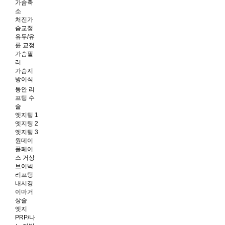
가슴축
소
처진가
슴교정
유두/유
륜 교정
가슴필
러
가슴지
방이식
동안 리
프팅 수
술
엣지팅 1
엣지팅 2
엣지팅 3
원데이
풀페이
스 거상
브이넥
리프팅
내시경
이마거
상술
엣지
PRP/나