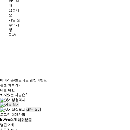
장비소
개
남성제
모
시술 전
주의사
항
Q&A
바이리즌/벨로테로 런칭이벤트
본문 바로가기
나를 위한
엣지
있는 시술은?
메뉴
닫기
로그인
회원가입
EDGE소개
하위분류
병원소개
의료진소개