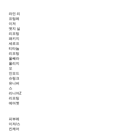
라인 리
프팅레
이저
엣지 실
리프팅
패키지
세르프
티타늄
리프팅
울쎄라
올리지
오
인모드
슈링크
유니버
스
리니어Z
리프팅
에어젯
피부레
이저/스
킨케어