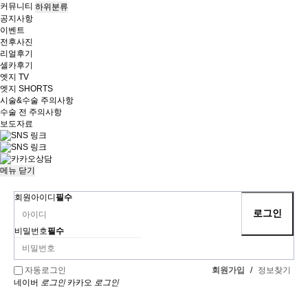
커뮤니티
하위분류
공지사항
이벤트
전후사진
리얼후기
셀카후기
엣지 TV
엣지 SHORTS
시술&수술 주의사항
수술 전 주의사항
보도자료
메뉴
닫기
회원아이디
필수
비밀번호
필수
회원가입
/
정보찾기
자동로그인
네이버
로그인
카카오
로그인