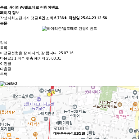
종료
바이리즌/벨로테로 런칭이벤트
페이지 정보
작성자
최고관리자
댓글
0건
조회
6,736회
작성일
25-04-23 12:56
본문
검색
목록
이전글
성형을 잘 아니까, 잘 합니다.
25.07.16
다음글
1:1 피부 맞춤 패키지
25.03.31
이전글
다음글
목록
대구 중구 동성로1길 28