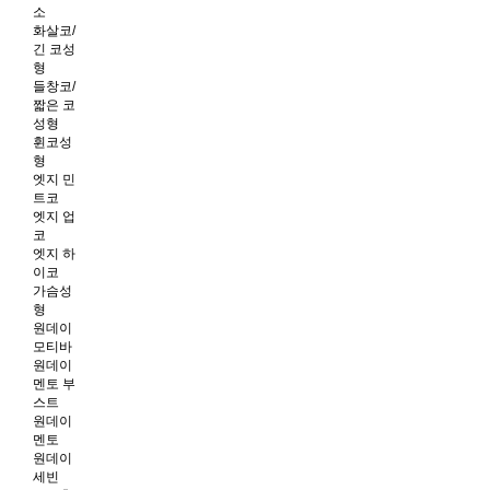
소
화살코/
긴 코성
형
들창코/
짧은 코
성형
휜코성
형
엣지 민
트코
엣지 업
코
엣지 하
이코
가슴성
형
원데이
모티바
원데이
멘토 부
스트
원데이
멘토
원데이
세빈