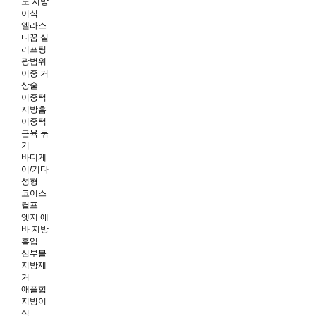
노 지방
이식
엘라스
티꿈 실
리프팅
광범위
이중 거
상술
이중턱
지방흡
이중턱
근육 묶
기
바디케
어/기타
성형
코어스
컬프
엣지 에
바 지방
흡입
심부볼
지방제
거
애플힙
지방이
식