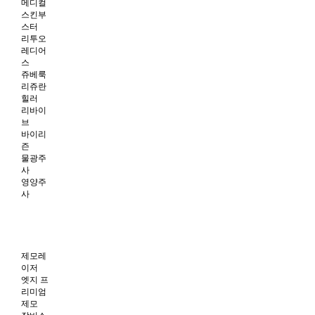
메디컬
스킨부
스터
리투오
레디어
스
쥬베룩
리쥬란
힐러
리바이
브
바이리
즌
물광주
사
영양주
사
제모레
이저
엣지 프
리미엄
제모