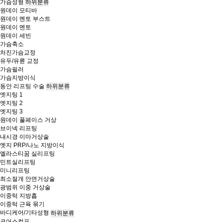
가슴성형
하위분류
원데이 모티바
원데이 멘토 부스트
원데이 멘토
원데이 세빈
가슴축소
처진가슴교정
유두/유륜 교정
가슴필러
가슴지방이식
동안 리프팅 수술
하위분류
엣지팅 1
엣지팅 2
엣지팅 3
원데이 풀페이스 거상
브이넥 리프팅
내시경 이마거상술
엣지 PRP/나노 지방이식
엘라스티꿈 실리프팅
민트실리프팅
미니리프팅
최소절개 안면거상술
광범위 이중 거상술
이중턱 지방흡
이중턱 근육 묶기
바디케어/기타성형
하위분류
코어스컬프