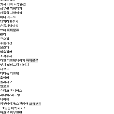
엣지 에바 지방흡입
심부볼 지방제거
애플힙 지방이식
바디 리프트
엣지라인주사
손등지방이식
쁘띠
하위분류
필러
큐오필
주름개선
보조개
입술필러
조각주사
라인 리프팅레이저
하위분류
엣지 실리프팅 패키지
세르프
티타늄 리프팅
울쎄라
올리지오
인모드
슈링크 유니버스
리니어Z리프팅
에어젯
피부레이저/스킨케어
하위분류
1:1맞춤 미백패키지
마크뷰 피부진단