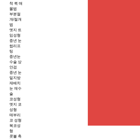
착 퀵 매
몰법
부분절
개/절개
법
엣지 트
임성형
중년 눈
썹리프
팅
중년눈
수술 상
안검
중년 눈
밑지방
재배치
눈 재수
술
코성형
엣지 코
성형
매부리
코 성형
복코성
형
콧볼 축