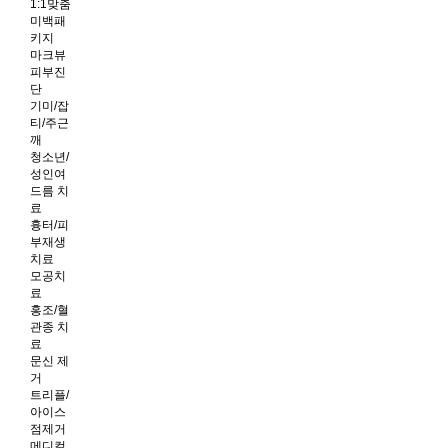
1:1맞춤
미백패
키지
마크뷰
피부진
단
기미/잡
티/주근
깨
청소년/
성인여
드름 치
료
흉터/피
부재생
치료
모공치
료
홍조/혈
관종 치
료
문신 제
거
트리플/
아이스
점제거
메디컬