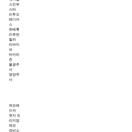
스킨부
스터
리투오
레디어
스
쥬베룩
리쥬란
힐러
리바이
브
바이리
즌
물광주
사
영양주
사
제모레
이저
엣지 프
리미엄
제모
장비소