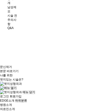
개
남성제
모
시술 전
주의사
항
Q&A
문신제거
본문 바로가기
나를 위한
엣지
있는 시술은?
메뉴
닫기
로그인
회원가입
EDGE소개
하위분류
병원소개
의료진소개