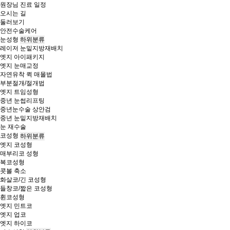
원장님 진료 일정
오시는 길
둘러보기
안전수술케어
눈성형
하위분류
레이저 눈밑지방재배치
엣지 아이패키지
엣지 눈매교정
자연유착 퀵 매몰법
부분절개/절개법
엣지 트임성형
중년 눈썹리프팅
중년눈수술 상안검
중년 눈밑지방재배치
눈 재수술
코성형
하위분류
엣지 코성형
매부리코 성형
복코성형
콧볼 축소
화살코/긴 코성형
들창코/짧은 코성형
휜코성형
엣지 민트코
엣지 업코
엣지 하이코