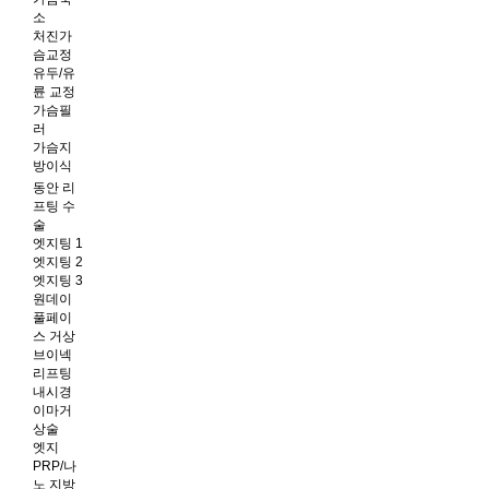
소
처진가
슴교정
유두/유
륜 교정
가슴필
러
가슴지
방이식
동안 리
프팅 수
술
엣지팅 1
엣지팅 2
엣지팅 3
원데이
풀페이
스 거상
브이넥
리프팅
내시경
이마거
상술
엣지
PRP/나
노 지방