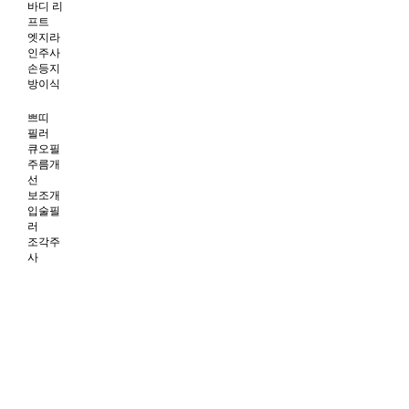
바디 리
프트
엣지라
인주사
손등지
방이식
쁘띠
필러
큐오필
주름개
선
보조개
입술필
러
조각주
사