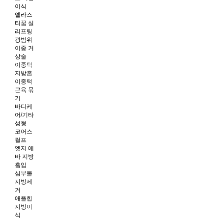
이식
엘라스
티꿈 실
리프팅
광범위
이중 거
상술
이중턱
지방흡
이중턱
근육 묶
기
바디케
어/기타
성형
코어스
컬프
엣지 에
바 지방
흡입
심부볼
지방제
거
애플힙
지방이
식