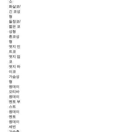
소
화살코/
긴 코성
형
들창코/
짧은 코
성형
휜코성
형
엣지 민
트코
엣지 업
코
엣지 하
이코
가슴성
형
원데이
모티바
원데이
멘토 부
스트
원데이
멘토
원데이
세빈
가슴축