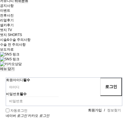
커뮤니티
하위분류
공지사항
이벤트
전후사진
리얼후기
셀카후기
엣지 TV
엣지 SHORTS
시술&수술 주의사항
수술 전 주의사항
보도자료
메뉴
닫기
회원아이디
필수
비밀번호
필수
회원가입
/
정보찾기
자동로그인
네이버
로그인
카카오
로그인