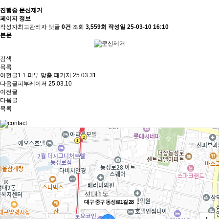
진행중
문신제거
페이지 정보
작성자
최고관리자
댓글
0건
조회
3,559회
작성일
25-03-10 16:10
본문
검색
목록
이전글
1:1 피부 맞춤 패키지
25.03.31
다음글
피부레이저
25.03.10
이전글
다음글
목록
대구 중구 동성로1길 28