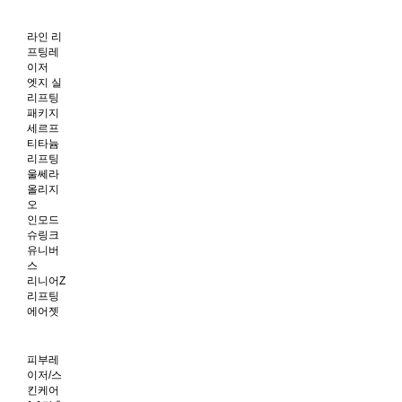
라인 리
프팅레
이저
엣지 실
리프팅
패키지
세르프
티타늄
리프팅
울쎄라
올리지
오
인모드
슈링크
유니버
스
리니어Z
리프팅
에어젯
피부레
이저/스
킨케어