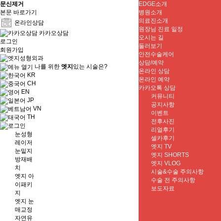
문신제거
EDGE소개
본문 바로가기
병원소개
의료진소개
온라인상담
원장님 진료 일정
카카오상담
오시는 길
로그인
둘러보기
회원가입
안전수술케어
상담/예약
나를 위한
엣지
있는 시술은?
온라인 상담
KR
온라인 예약
CH
카카오톡 상담
EN
커뮤니티
JP
공지사항
VN
이벤트
TH
전후사진
리얼후기
눈성형
셀카후기
레이저
엣지 TV
눈밑지
엣지 SHORTS
방재배
엣지 VLOG
치
시술&수술 주의사항
엣지 아
수술 전 주의사항
이패키
보도자료
지
엣지 눈
매교정
자연유