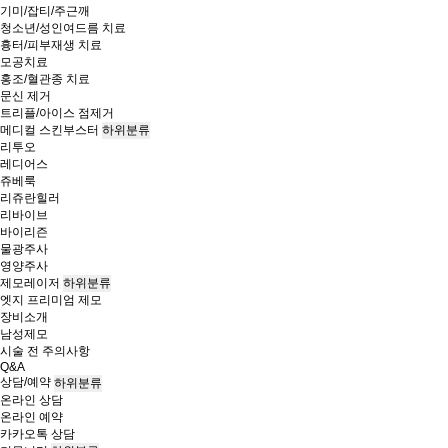
기미/잡티/주근깨
청소년/성인여드름 치료
흉터/피부재생 치료
모공치료
홍조/혈관종 치료
문신 제거
트리플/아이스 점제거
메디컬 스킨부스터
하위분류
리투오
레디어스
쥬베룩
리쥬란힐러
리바이브
바이리즌
물광주사
영양주사
제모레이저
하위분류
엣지 프리미엄 제모
장비소개
남성제모
시술 전 주의사항
Q&A
상담/예약
하위분류
온라인 상담
온라인 예약
카카오톡 상담