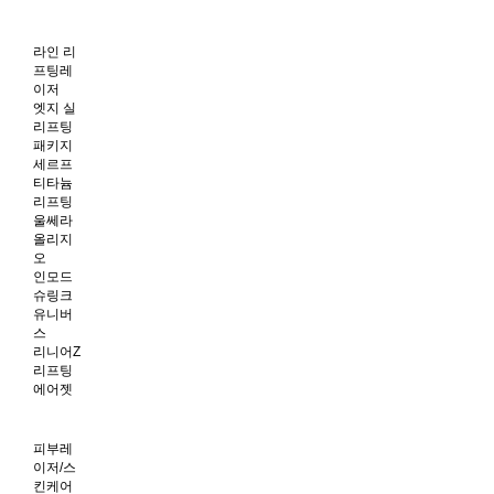
라인 리
프팅레
이저
엣지 실
리프팅
패키지
세르프
티타늄
리프팅
울쎄라
올리지
오
인모드
슈링크
유니버
스
리니어Z
리프팅
에어젯
피부레
이저/스
킨케어