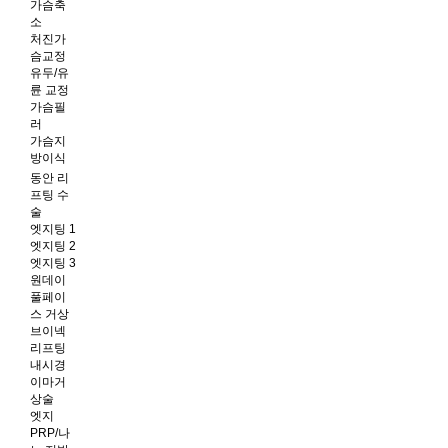
가슴축
소
처진가
슴교정
유두/유
륜 교정
가슴필
러
가슴지
방이식
동안 리
프팅 수
술
엣지팅 1
엣지팅 2
엣지팅 3
원데이
풀페이
스 거상
브이넥
리프팅
내시경
이마거
상술
엣지
PRP/나