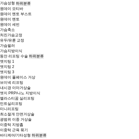
가슴성형
하위분류
원데이 모티바
원데이 멘토 부스트
원데이 멘토
원데이 세빈
가슴축소
처진가슴교정
유두/유륜 교정
가슴필러
가슴지방이식
동안 리프팅 수술
하위분류
엣지팅 1
엣지팅 2
엣지팅 3
원데이 풀페이스 거상
브이넥 리프팅
내시경 이마거상술
엣지 PRP/나노 지방이식
엘라스티꿈 실리프팅
민트실리프팅
미니리프팅
최소절개 안면거상술
광범위 이중 거상술
이중턱 지방흡
이중턱 근육 묶기
바디케어/기타성형
하위분류