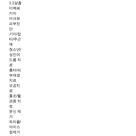
1:1맞춤
미백패
키지
마크뷰
피부진
단
기미/잡
티/주근
깨
청소년/
성인여
드름 치
료
흉터/피
부재생
치료
모공치
료
홍조/혈
관종 치
료
문신 제
거
트리플/
아이스
점제거