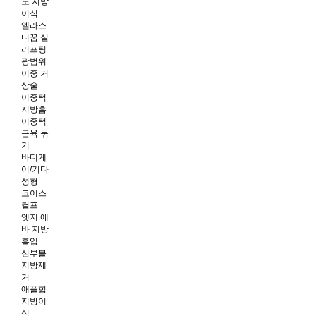
노 지방
이식
엘라스
티꿈 실
리프팅
광범위
이중 거
상술
이중턱
지방흡
이중턱
근육 묶
기
바디케
어/기타
성형
코어스
컬프
엣지 에
바 지방
흡입
심부볼
지방제
거
애플힙
지방이
식