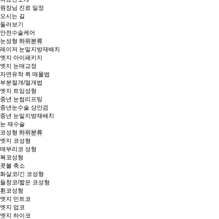
원장님 진료 일정
오시는 길
둘러보기
안전수술케어
눈성형
하위분류
레이저 눈밑지방재배치
엣지 아이패키지
엣지 눈매교정
자연유착 퀵 매몰법
부분절개/절개법
엣지 트임성형
중년 눈썹리프팅
중년눈수술 상안검
중년 눈밑지방재배치
눈 재수술
코성형
하위분류
엣지 코성형
매부리코 성형
복코성형
콧볼 축소
화살코/긴 코성형
들창코/짧은 코성형
휜코성형
엣지 민트코
엣지 업코
엣지 하이코