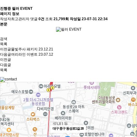
진행중
필러 EVENT
페이지 정보
작성자
최고관리자
댓글
0건
조회
21,799회
작성일
23-07-31 22:34
본문
검색
목록
이전글
물빛주사 패키지
23.12.21
다음글
여리라인 이벤트
23.07.12
이전글
다음글
목록
대구 중구 동성로1길 28