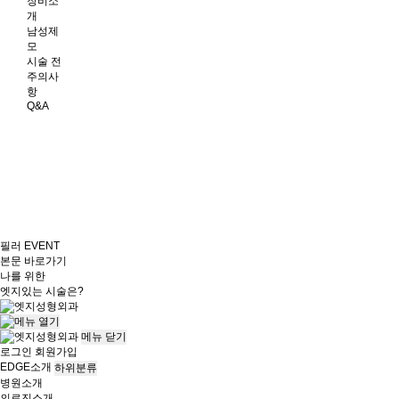
장비소
개
남성제
모
시술 전
주의사
항
Q&A
필러 EVENT
본문 바로가기
나를 위한
엣지
있는 시술은?
메뉴
닫기
로그인
회원가입
EDGE소개
하위분류
병원소개
의료진소개