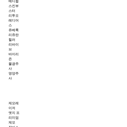
메디컬
스킨부
스터
리투오
레디어
스
쥬베룩
리쥬란
힐러
리바이
브
바이리
즌
물광주
사
영양주
사
제모레
이저
엣지 프
리미엄
제모