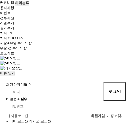
커뮤니티
하위분류
공지사항
이벤트
전후사진
리얼후기
셀카후기
엣지 TV
엣지 SHORTS
시술&수술 주의사항
수술 전 주의사항
보도자료
메뉴
닫기
회원아이디
필수
비밀번호
필수
회원가입
/
정보찾기
자동로그인
네이버
로그인
카카오
로그인