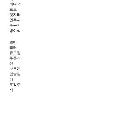
바디 리
프트
엣지라
인주사
손등지
방이식
쁘띠
필러
큐오필
주름개
선
보조개
입술필
러
조각주
사