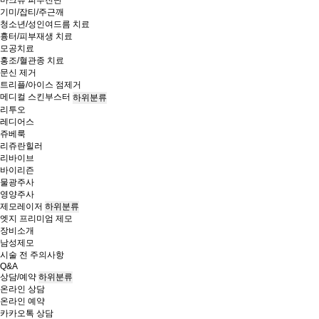
마크뷰 피부진단
기미/잡티/주근깨
청소년/성인여드름 치료
흉터/피부재생 치료
모공치료
홍조/혈관종 치료
문신 제거
트리플/아이스 점제거
메디컬 스킨부스터
하위분류
리투오
레디어스
쥬베룩
리쥬란힐러
리바이브
바이리즌
물광주사
영양주사
제모레이저
하위분류
엣지 프리미엄 제모
장비소개
남성제모
시술 전 주의사항
Q&A
상담/예약
하위분류
온라인 상담
온라인 예약
카카오톡 상담