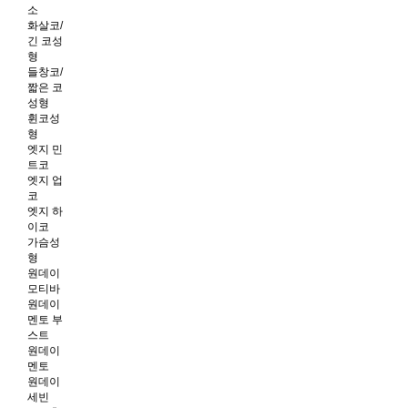
소
화살코/
긴 코성
형
들창코/
짧은 코
성형
휜코성
형
엣지 민
트코
엣지 업
코
엣지 하
이코
가슴성
형
원데이
모티바
원데이
멘토 부
스트
원데이
멘토
원데이
세빈