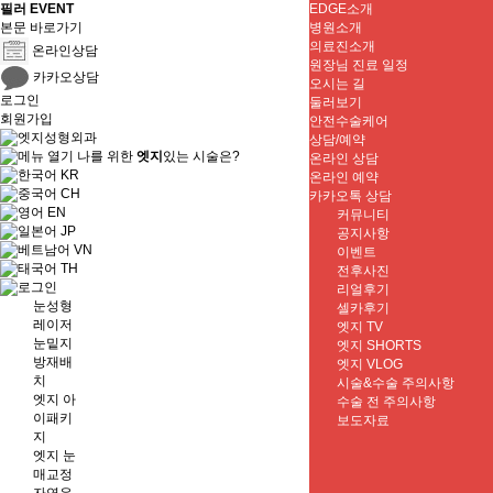
필러 EVENT
EDGE소개
본문 바로가기
병원소개
의료진소개
온라인상담
원장님 진료 일정
카카오상담
오시는 길
로그인
둘러보기
회원가입
안전수술케어
상담/예약
나를 위한
엣지
있는 시술은?
온라인 상담
KR
온라인 예약
CH
카카오톡 상담
EN
커뮤니티
JP
공지사항
VN
이벤트
TH
전후사진
리얼후기
눈성형
셀카후기
레이저
엣지 TV
눈밑지
엣지 SHORTS
방재배
엣지 VLOG
치
시술&수술 주의사항
엣지 아
수술 전 주의사항
이패키
보도자료
지
엣지 눈
매교정