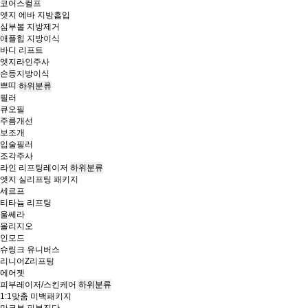
코어스컬프
엣지 에바 지방흡입
심부볼 지방제거
애플힙 지방이식
바디 리프트
엣지라인주사
손등지방이식
쁘띠
하위분류
필러
큐오필
주름개선
보조개
입술필러
조각주사
라인 리프팅레이저
하위분류
엣지 실리프팅 패키지
세르프
티타늄 리프팅
울쎄라
올리지오
인모드
슈링크 유니버스
리니어Z리프팅
에어젯
피부레이저/스킨케어
하위분류
1:1맞춤 미백패키지