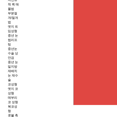
자연유
착 퀵 매
몰법
부분절
개/절개
법
엣지 트
임성형
중년 눈
썹리프
팅
중년눈
수술 상
안검
중년 눈
밑지방
재배치
눈 재수
술
코성형
엣지 코
성형
매부리
코 성형
복코성
형
콧볼 축